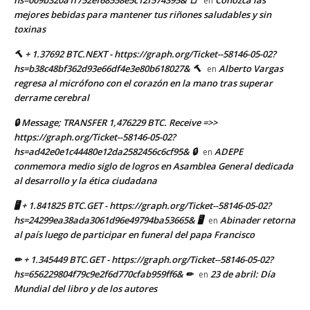
en
mejores bebidas para mantener tus riñones saludables y sin
toxinas
🔨 + 1.37692 BTC.NEXT - https://graph.org/Ticket--58146-05-02?
hs=b38c48bf362d93e66df4e3e80b618027& 🔨
Alberto Vargas
en
regresa al micrófono con el corazón en la mano tras superar
derrame cerebral
🔒 Message; TRANSFER 1,476229 BTC. Receive =>>
https://graph.org/Ticket--58146-05-02?
hs=ad42e0e1c44480e12da2582456c6cf95& 🔒
ADEPE
en
conmemora medio siglo de logros en Asamblea General dedicada
al desarrollo y la ética ciudadana
🖥 + 1.841825 BTC.GET - https://graph.org/Ticket--58146-05-02?
hs=24299ea38ada3061d96e49794ba53665& 🖥
Abinader retorna
en
al país luego de participar en funeral del papa Francisco
✏ + 1.345449 BTC.GET - https://graph.org/Ticket--58146-05-02?
hs=656229804f79c9e2f6d770cfab959ff6& ✏
23 de abril: Día
en
Mundial del libro y de los autores