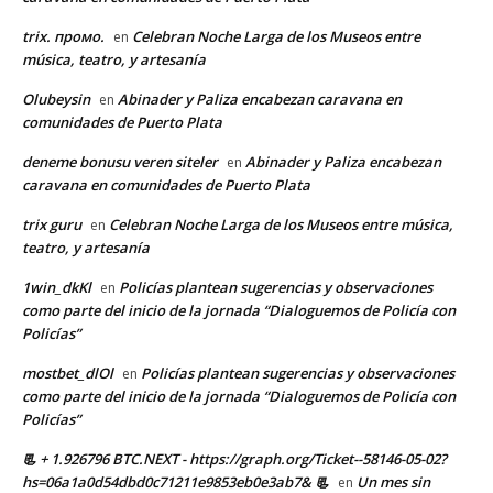
trix. промо.
Celebran Noche Larga de los Museos entre
en
música, teatro, y artesanía
Olubeysin
Abinader y Paliza encabezan caravana en
en
comunidades de Puerto Plata
deneme bonusu veren siteler
Abinader y Paliza encabezan
en
caravana en comunidades de Puerto Plata
trix guru
Celebran Noche Larga de los Museos entre música,
en
teatro, y artesanía
1win_dkKl
Policías plantean sugerencias y observaciones
en
como parte del inicio de la jornada “Dialoguemos de Policía con
Policías”
mostbet_dlOl
Policías plantean sugerencias y observaciones
en
como parte del inicio de la jornada “Dialoguemos de Policía con
Policías”
📃 + 1.926796 BTC.NEXT - https://graph.org/Ticket--58146-05-02?
hs=06a1a0d54dbd0c71211e9853eb0e3ab7& 📃
Un mes sin
en