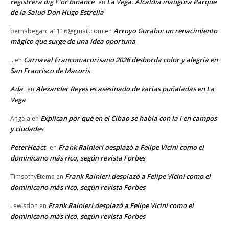
registrera dig f"or binance
La Vega: Alcaldía inaugura Parque
en
de la Salud Don Hugo Estrella
Arroyo Gurabo: un renacimiento
bernabegarcia1116@gmail.com
en
mágico que surge de una idea oportuna
Carnaval Francomacorisano 2026 desborda color y alegría en
..
en
San Francisco de Macorís
Ada
Alexander Reyes es asesinado de varias puñaladas en La
en
Vega
Explican por qué en el Cibao se habla con la i en campos
Angela
en
y ciudades
PeterHeact
Frank Rainieri desplazó a Felipe Vicini como el
en
dominicano más rico, según revista Forbes
Frank Rainieri desplazó a Felipe Vicini como el
TimsothyEtema
en
dominicano más rico, según revista Forbes
Frank Rainieri desplazó a Felipe Vicini como el
Lewisdon
en
dominicano más rico, según revista Forbes