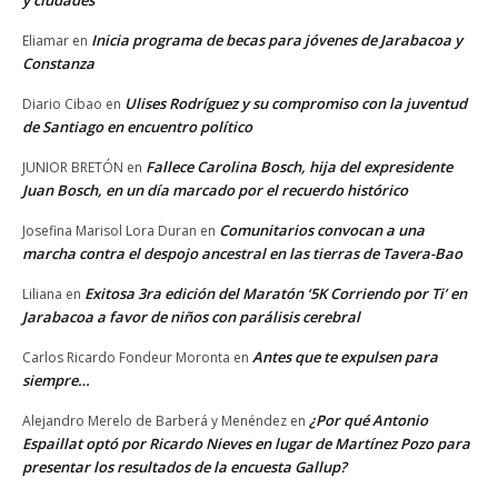
Inicia programa de becas para jóvenes de Jarabacoa y
Eliamar
en
Constanza
Ulises Rodríguez y su compromiso con la juventud
Diario Cibao
en
de Santiago en encuentro político
Fallece Carolina Bosch, hija del expresidente
JUNIOR BRETÓN
en
Juan Bosch, en un día marcado por el recuerdo histórico
Comunitarios convocan a una
Josefina Marisol Lora Duran
en
marcha contra el despojo ancestral en las tierras de Tavera-Bao
Exitosa 3ra edición del Maratón ‘5K Corriendo por Ti’ en
Liliana
en
Jarabacoa a favor de niños con parálisis cerebral
Antes que te expulsen para
Carlos Ricardo Fondeur Moronta
en
siempre…
¿Por qué Antonio
Alejandro Merelo de Barberá y Menéndez
en
Espaillat optó por Ricardo Nieves en lugar de Martínez Pozo para
presentar los resultados de la encuesta Gallup?