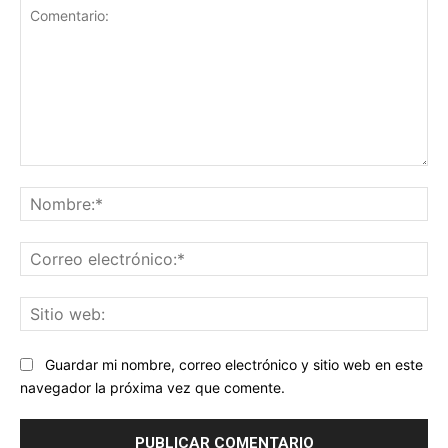
Comentario:
No
Co
ele
Sit
we
Guardar mi nombre, correo electrónico y sitio web en este
navegador la próxima vez que comente.