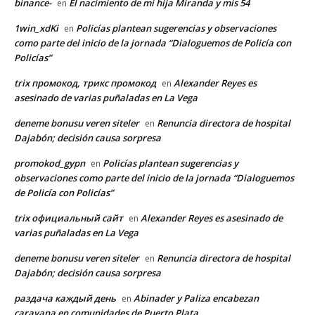
binance-
El nacimiento de mi hija Miranda y mis 54
en
1win_xdKi
Policías plantean sugerencias y observaciones
en
como parte del inicio de la jornada “Dialoguemos de Policía con
Policías”
trix промокод, трикс промокод
Alexander Reyes es
en
asesinado de varias puñaladas en La Vega
deneme bonusu veren siteler
Renuncia directora de hospital
en
Dajabón; decisión causa sorpresa
promokod_gypn
Policías plantean sugerencias y
en
observaciones como parte del inicio de la jornada “Dialoguemos
de Policía con Policías”
trix официальный сайт
Alexander Reyes es asesinado de
en
varias puñaladas en La Vega
deneme bonusu veren siteler
Renuncia directora de hospital
en
Dajabón; decisión causa sorpresa
раздача каждый день
Abinader y Paliza encabezan
en
caravana en comunidades de Puerto Plata