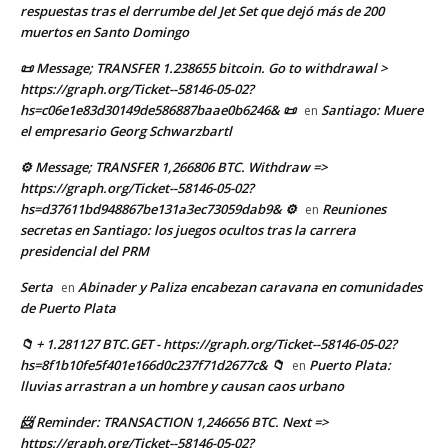
respuestas tras el derrumbe del Jet Set que dejó más de 200
muertos en Santo Domingo
📜 Message; TRANSFER 1.238655 bitcoin. Go to withdrawal >
https://graph.org/Ticket--58146-05-02?
hs=c06e1e83d30149de586887baae0b6246& 📜
Santiago: Muere
en
el empresario Georg Schwarzbartl
⚙ Message; TRANSFER 1,266806 BTC. Withdraw =>
https://graph.org/Ticket--58146-05-02?
hs=d37611bd948867be131a3ec73059dab9& ⚙
Reuniones
en
secretas en Santiago: los juegos ocultos tras la carrera
presidencial del PRM
Serta
Abinader y Paliza encabezan caravana en comunidades
en
de Puerto Plata
📁 + 1.281127 BTC.GET - https://graph.org/Ticket--58146-05-02?
hs=8f1b10fe5f401e166d0c237f71d2677c& 📁
Puerto Plata:
en
lluvias arrastran a un hombre y causan caos urbano
📨 Reminder: TRANSACTION 1,246656 BTC. Next =>
https://graph.org/Ticket--58146-05-02?