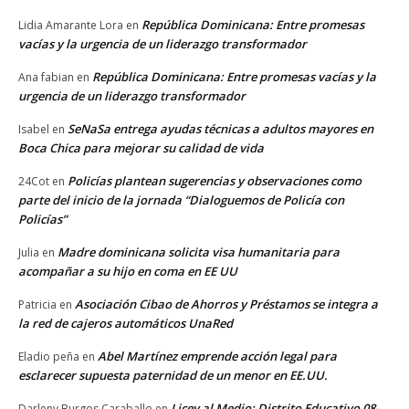
República Dominicana: Entre promesas
Lidia Amarante Lora
en
vacías y la urgencia de un liderazgo transformador
República Dominicana: Entre promesas vacías y la
Ana fabian
en
urgencia de un liderazgo transformador
SeNaSa entrega ayudas técnicas a adultos mayores en
Isabel
en
Boca Chica para mejorar su calidad de vida
Policías plantean sugerencias y observaciones como
24Cot
en
parte del inicio de la jornada “Dialoguemos de Policía con
Policías”
Madre dominicana solicita visa humanitaria para
Julia
en
acompañar a su hijo en coma en EE UU
Asociación Cibao de Ahorros y Préstamos se integra a
Patricia
en
la red de cajeros automáticos UnaRed
Abel Martínez emprende acción legal para
Eladio peña
en
esclarecer supuesta paternidad de un menor en EE.UU.
Licey al Medio: Distrito Educativo 08-
Darleny Burgos Caraballo
en