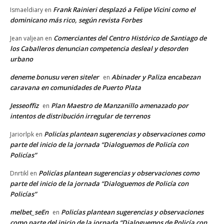
Frank Rainieri desplazó a Felipe Vicini como el
Ismaeldiary
en
dominicano más rico, según revista Forbes
Comerciantes del Centro Histórico de Santiago de
Jean valjean
en
los Caballeros denuncian competencia desleal y desorden
urbano
deneme bonusu veren siteler
Abinader y Paliza encabezan
en
caravana en comunidades de Puerto Plata
Jesseoffiz
Plan Maestro de Manzanillo amenazado por
en
intentos de distribución irregular de terrenos
Policías plantean sugerencias y observaciones como
Jariorlpk
en
parte del inicio de la jornada “Dialoguemos de Policía con
Policías”
Policías plantean sugerencias y observaciones como
Dnrtikl
en
parte del inicio de la jornada “Dialoguemos de Policía con
Policías”
melbet_seEn
Policías plantean sugerencias y observaciones
en
como parte del inicio de la jornada “Dialoguemos de Policía con