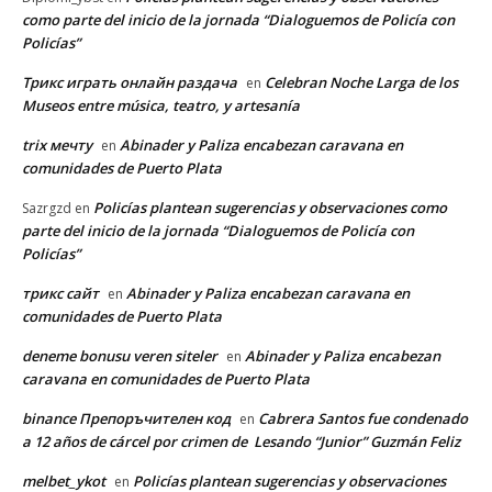
como parte del inicio de la jornada “Dialoguemos de Policía con
Policías”
Трикс играть онлайн раздача
Celebran Noche Larga de los
en
Museos entre música, teatro, y artesanía
trix мечту
Abinader y Paliza encabezan caravana en
en
comunidades de Puerto Plata
Policías plantean sugerencias y observaciones como
Sazrgzd
en
parte del inicio de la jornada “Dialoguemos de Policía con
Policías”
трикс сайт
Abinader y Paliza encabezan caravana en
en
comunidades de Puerto Plata
deneme bonusu veren siteler
Abinader y Paliza encabezan
en
caravana en comunidades de Puerto Plata
binance Препоръчителен код
Cabrera Santos fue condenado
en
a 12 años de cárcel por crimen de Lesando “Junior” Guzmán Feliz
melbet_ykot
Policías plantean sugerencias y observaciones
en