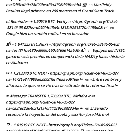
hs=7df5cdb0a78d92beaf3a4796d60fbcbb& 📨
Marileidy
en
Paulino llegó primero en 200 metros en el Grand Slam Track
📈 Reminder- + 1,50516 BTC. Verify >> https://graph.org/Ticket-
-58146-05-02?hs=d090f4c13d9e1815df2615f7fa1158d0& 📈
en
Google hizo un cambio radical en su buscador
📬 + 1.841223 BTC.NEXT - https://graph.org/Ticket--58146-05-02?
hs=fec48f1be180ed999b160c6f65614a6d& 📬
Equipos del INTEC
en
ganaron seis premios en competencia de la NASA y hacen historia
en Alabama
✂ + 1.213340 BTC.NEXT - https://graph.org/Ticket--58146-05-02?
hs=14721e847983ae3893ff8f7fe5aed916& ✂
«Entre sombras y
en
alianzas: lo que no se vio tras la retirada de la reforma fiscal»
✒ Message: TRANSFER 1,708939 BTC. Withdraw =>
https://graph.org/Ticket--58146-05-02?
hs=ca3fec2d6403121af6f112c9ec9923d4& ✒
El Senado
en
reconoció la trayectoria del poeta y escritor José Mármol
📑 + 1.61919 BTC.NEXT - https://graph.org/Ticket--58146-05-02?
hs=009b320a1f752ef68558e5c12f574395& 📑
Conozca las