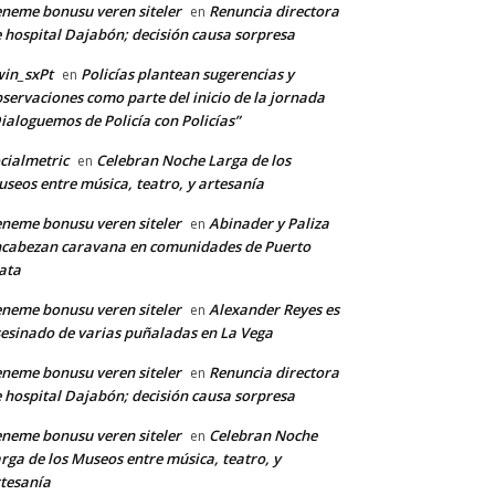
neme bonusu veren siteler
Renuncia directora
en
 hospital Dajabón; decisión causa sorpresa
in_sxPt
Policías plantean sugerencias y
en
servaciones como parte del inicio de la jornada
ialoguemos de Policía con Policías”
cialmetric
Celebran Noche Larga de los
en
seos entre música, teatro, y artesanía
neme bonusu veren siteler
Abinader y Paliza
en
cabezan caravana en comunidades de Puerto
ata
neme bonusu veren siteler
Alexander Reyes es
en
esinado de varias puñaladas en La Vega
neme bonusu veren siteler
Renuncia directora
en
 hospital Dajabón; decisión causa sorpresa
neme bonusu veren siteler
Celebran Noche
en
rga de los Museos entre música, teatro, y
*
tesanía