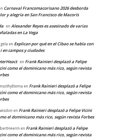
Carnaval Francomacorisano 2026 desborda
en
lor y alegría en San Francisco de Macorís
da
Alexander Reyes es asesinado de varias
en
ñaladas en La Vega
Explican por qué en el Cibao se habla con
gela
en
 i en campos y ciudades
terHeact
Frank Rainieri desplazó a Felipe
en
cini como el dominicano más rico, según revista
rbes
Frank Rainieri desplazó a Felipe
msothyEtema
en
cini como el dominicano más rico, según revista
rbes
Frank Rainieri desplazó a Felipe Vicini
wisdon
en
mo el dominicano más rico, según revista Forbes
Frank Rainieri desplazó a Felipe
bertHeerm
en
cini como el dominicano más rico, según revista