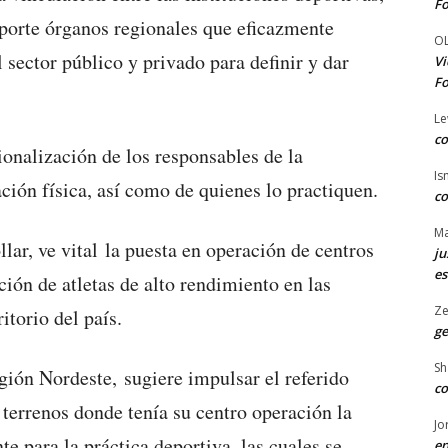
Fo
oporte órganos regionales que eficazmente
O
 sector público y privado para definir y dar
Vi
Fo
Le
co
onalización de los responsables de la
Is
ción física, así como de quienes lo practiquen.
co
Ma
lar, ve vital la puesta en operación de centros
ju
es
ión de atletas de alto rendimiento en las
Ze
itorio del país.
ge
Sh
gión Nordeste, sugiere impulsar el referido
co
y terrenos donde tenía su centro operación la
Jo
para la práctica deportiva, las cuales se
en