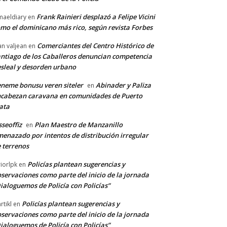
Frank Rainieri desplazó a Felipe Vicini
maeldiary
en
mo el dominicano más rico, según revista Forbes
Comerciantes del Centro Histórico de
an valjean
en
ntiago de los Caballeros denuncian competencia
sleal y desorden urbano
neme bonusu veren siteler
Abinader y Paliza
en
cabezan caravana en comunidades de Puerto
ata
sseoffiz
Plan Maestro de Manzanillo
en
enazado por intentos de distribución irregular
 terrenos
Policías plantean sugerencias y
riorlpk
en
servaciones como parte del inicio de la jornada
ialoguemos de Policía con Policías”
Policías plantean sugerencias y
rtikl
en
servaciones como parte del inicio de la jornada
ialoguemos de Policía con Policías”