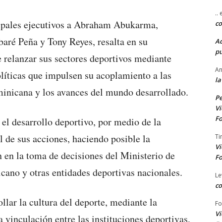
..
ncipales ejecutivos a Abraham Abukarma,
co
aré Peña y Tony Reyes, resalta en su
A
pu
e relanzar sus sectores deportivos mediante
An
olíticas que impulsen su acoplamiento a las
la
minicana y los avances del mundo desarrollado.
Pe
Vi
Fo
 el desarrollo deportivo, por medio de la
al de sus acciones, haciendo posible la
Ti
Vi
n en la toma de decisiones del Ministerio de
Fo
ano y otras entidades deportivas nacionales.
Le
co
lar la cultura del deporte, mediante la
Fo
Vi
 vinculación entre las instituciones deportivas,