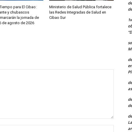
de
Tiempo para El Cibao:
Ministerio de Salud Pública fortalece
de
ante y chubascos
las Redes Integradas de Salud en
 marcarán la jornada de
Cibao Sur
1w
 6 de agosto de 2026
ob
“D
so
Mu
de
en
Pl
de
as
de
de
de
La
Nombre:
ar