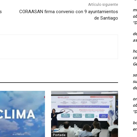
Artículo siguiente
me
s
CORAASAN firma convenio con 9 ayuntamientos
ob
de Santiago
“D
de
as
ho
co
Ge
so
su
de
o
ob
“D
b
en
Portada