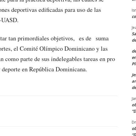
ones deportivas edificadas para uso de las
Is
co
e-UASD.
Je
Sa
tar tan primordiales objetivos, es de suma
de
ortes, el Comité Olímpico Dominicano y las
de
en
n como parte de sus indelegables tareas en pro
Pl
or deporte en República Dominicana.
Je
am
de
Ja
ob
“D
Dn
ob
“D