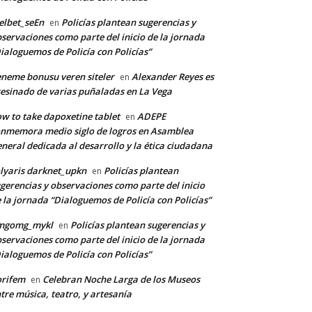
lbet_seEn
Policías plantean sugerencias y
en
servaciones como parte del inicio de la jornada
ialoguemos de Policía con Policías”
neme bonusu veren siteler
Alexander Reyes es
en
esinado de varias puñaladas en La Vega
w to take dapoxetine tablet
ADEPE
en
nmemora medio siglo de logros en Asamblea
neral dedicada al desarrollo y la ética ciudadana
lyaris darknet_upkn
Policías plantean
en
gerencias y observaciones como parte del inicio
 la jornada “Dialoguemos de Policía con Policías”
mgomg_mykl
Policías plantean sugerencias y
en
servaciones como parte del inicio de la jornada
ialoguemos de Policía con Policías”
orifem
Celebran Noche Larga de los Museos
en
tre música, teatro, y artesanía