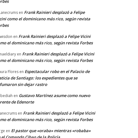
rbes
Frank Rainieri desplazó a Felipe
Lanecrums
en
cini como el dominicano más rico, según revista
rbes
Frank Rainieri desplazó a Felipe Vicini
wisdon
en
mo el dominicano más rico, según revista Forbes
Frank Rainieri desplazó a Felipe Vicini
maeldiary
en
mo el dominicano más rico, según revista Forbes
Espectacular robo en el Palacio de
ura Flores
en
sticia de Santiago: los expedientes que se
fumaron sin dejar rastro
Gustavo Martínez asume como nuevo
bediah
en
rente de Edenorte
Frank Rainieri desplazó a Felipe Vicini
anecrums
en
mo el dominicano más rico, según revista Forbes
El pastor que «oraba» mientras «robaba»
rge
en
 el Comando Cibao de la Policía