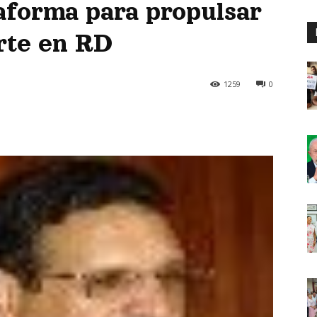
aforma para propulsar
orte en RD
1259
0