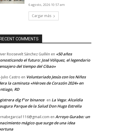
6 agosto, 2026 10:57 am
Cargar más
RECENT COMMENTS
«50 años
iver Roosevelt Sánchez Guillén
en
onosticando el futuro: José Vólquez, el legendario
nsajero del tiempo del Cibao»
Voluntariado Jesús con los Niños
-Julio Castro
en
dera la caminata «Héroes de Corazón 2024» en
ntiago, RD
gistrera dig f"or binance
La Vega: Alcaldía
en
augura Parque de la Salud Don Hugo Estrella
Arroyo Gurabo: un
rnabegarcia1116@gmail.com
en
nacimiento mágico que surge de una idea
portuna