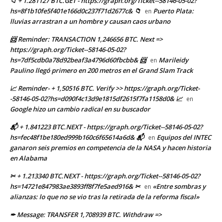
📁 + 1.281127 BTC.GET - https://graph.org/Ticket--58146-05-02?
hs=8f1b10fe5f401e166d0c237f71d2677c& 📁
Puerto Plata:
en
lluvias arrastran a un hombre y causan caos urbano
📨 Reminder: TRANSACTION 1,246656 BTC. Next =>
https://graph.org/Ticket--58146-05-02?
hs=7df5cdb0a78d92beaf3a4796d60fbcbb& 📨
Marileidy
en
Paulino llegó primero en 200 metros en el Grand Slam Track
📈 Reminder- + 1,50516 BTC. Verify >> https://graph.org/Ticket-
-58146-05-02?hs=d090f4c13d9e1815df2615f7fa1158d0& 📈
en
Google hizo un cambio radical en su buscador
📬 + 1.841223 BTC.NEXT - https://graph.org/Ticket--58146-05-02?
hs=fec48f1be180ed999b160c6f65614a6d& 📬
Equipos del INTEC
en
ganaron seis premios en competencia de la NASA y hacen historia
en Alabama
✂ + 1.213340 BTC.NEXT - https://graph.org/Ticket--58146-05-02?
hs=14721e847983ae3893ff8f7fe5aed916& ✂
«Entre sombras y
en
alianzas: lo que no se vio tras la retirada de la reforma fiscal»
✒ Message: TRANSFER 1,708939 BTC. Withdraw =>