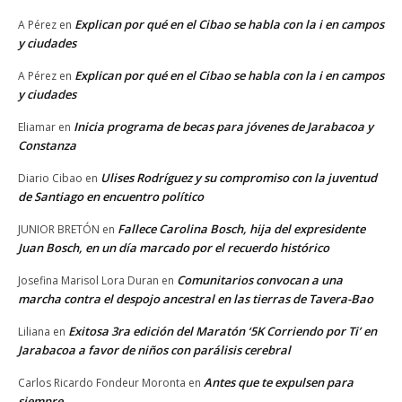
Explican por qué en el Cibao se habla con la i en campos
A Pérez
en
y ciudades
Explican por qué en el Cibao se habla con la i en campos
A Pérez
en
y ciudades
Inicia programa de becas para jóvenes de Jarabacoa y
Eliamar
en
Constanza
Ulises Rodríguez y su compromiso con la juventud
Diario Cibao
en
de Santiago en encuentro político
Fallece Carolina Bosch, hija del expresidente
JUNIOR BRETÓN
en
Juan Bosch, en un día marcado por el recuerdo histórico
Comunitarios convocan a una
Josefina Marisol Lora Duran
en
marcha contra el despojo ancestral en las tierras de Tavera-Bao
Exitosa 3ra edición del Maratón ‘5K Corriendo por Ti’ en
Liliana
en
Jarabacoa a favor de niños con parálisis cerebral
Antes que te expulsen para
Carlos Ricardo Fondeur Moronta
en
siempre…