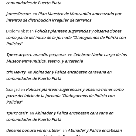
comunidades de Puerto Plata
JamesOceam
Plan Maestro de Manzanillo amenazado por
en
intentos de distribución irregular de terrenos
Policías plantean sugerencias y observaciones
Diplomi_ybst
en
como parte del inicio de la jornada “Dialoguemos de Policía con
Policías”
Трикс играть онлайн раздача
Celebran Noche Larga de los
en
Museos entre música, teatro, y artesanía
trix мечту
Abinader y Paliza encabezan caravana en
en
comunidades de Puerto Plata
Policías plantean sugerencias y observaciones como
Sazrgzd
en
parte del inicio de la jornada “Dialoguemos de Policía con
Policías”
трикс сайт
Abinader y Paliza encabezan caravana en
en
comunidades de Puerto Plata
deneme bonusu veren siteler
Abinader y Paliza encabezan
en