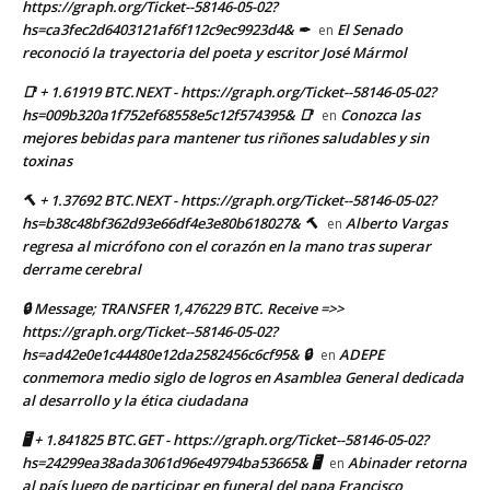
https://graph.org/Ticket--58146-05-02?
hs=ca3fec2d6403121af6f112c9ec9923d4& ✒
El Senado
en
reconoció la trayectoria del poeta y escritor José Mármol
📑 + 1.61919 BTC.NEXT - https://graph.org/Ticket--58146-05-02?
hs=009b320a1f752ef68558e5c12f574395& 📑
Conozca las
en
mejores bebidas para mantener tus riñones saludables y sin
toxinas
🔨 + 1.37692 BTC.NEXT - https://graph.org/Ticket--58146-05-02?
hs=b38c48bf362d93e66df4e3e80b618027& 🔨
Alberto Vargas
en
regresa al micrófono con el corazón en la mano tras superar
derrame cerebral
🔒 Message; TRANSFER 1,476229 BTC. Receive =>>
https://graph.org/Ticket--58146-05-02?
hs=ad42e0e1c44480e12da2582456c6cf95& 🔒
ADEPE
en
conmemora medio siglo de logros en Asamblea General dedicada
al desarrollo y la ética ciudadana
🖥 + 1.841825 BTC.GET - https://graph.org/Ticket--58146-05-02?
hs=24299ea38ada3061d96e49794ba53665& 🖥
Abinader retorna
en
al país luego de participar en funeral del papa Francisco