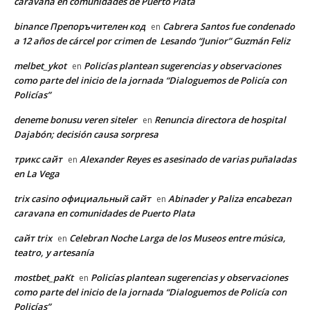
caravana en comunidades de Puerto Plata
binance Препоръчителен код
Cabrera Santos fue condenado
en
a 12 años de cárcel por crimen de Lesando “Junior” Guzmán Feliz
melbet_ykot
Policías plantean sugerencias y observaciones
en
como parte del inicio de la jornada “Dialoguemos de Policía con
Policías”
deneme bonusu veren siteler
Renuncia directora de hospital
en
Dajabón; decisión causa sorpresa
трикс сайт
Alexander Reyes es asesinado de varias puñaladas
en
en La Vega
trix casino официальный сайт
Abinader y Paliza encabezan
en
caravana en comunidades de Puerto Plata
сайт trix
Celebran Noche Larga de los Museos entre música,
en
teatro, y artesanía
mostbet_paKt
Policías plantean sugerencias y observaciones
en
como parte del inicio de la jornada “Dialoguemos de Policía con
Policías”