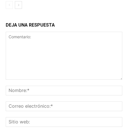
DEJA UNA RESPUESTA
Comentario:
No
Co
ele
Sit
we