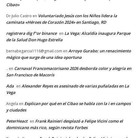
Cibao»
Voluntariado Jesús con los Niños lidera la
Dr-Julio Castro
en
caminata «Héroes de Corazón 2024» en Santiago, RD
registrera dig f"or binance
La Vega: Alcaldía inaugura Parque
en
de la Salud Don Hugo Estrella
Arroyo Gurabo: un renacimiento
bernabegarcia1116@gmail.com
en
mágico que surge de una idea oportuna
Carnaval Francomacorisano 2026 desborda color y alegría en
..
en
San Francisco de Macorís
Ada
Alexander Reyes es asesinado de varias puñaladas en La
en
Vega
Explican por qué en el Cibao se habla con la i en campos
Angela
en
y ciudades
PeterHeact
Frank Rainieri desplazó a Felipe Vicini como el
en
dominicano más rico, según revista Forbes