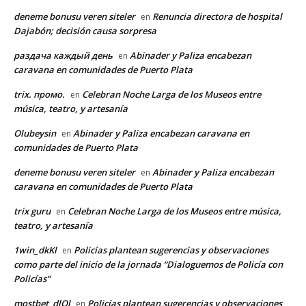
deneme bonusu veren siteler
Renuncia directora de hospital
en
Dajabón; decisión causa sorpresa
раздача каждый день
Abinader y Paliza encabezan
en
caravana en comunidades de Puerto Plata
trix. промо.
Celebran Noche Larga de los Museos entre
en
música, teatro, y artesanía
Olubeysin
Abinader y Paliza encabezan caravana en
en
comunidades de Puerto Plata
deneme bonusu veren siteler
Abinader y Paliza encabezan
en
caravana en comunidades de Puerto Plata
trix guru
Celebran Noche Larga de los Museos entre música,
en
teatro, y artesanía
1win_dkKl
Policías plantean sugerencias y observaciones
en
como parte del inicio de la jornada “Dialoguemos de Policía con
Policías”
mostbet_dlOl
Policías plantean sugerencias y observaciones
en