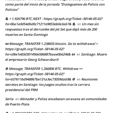
como parte del inicio de la jornada “Dialoguemos de Policía con
Policías”
📃 + 1.926796 BTC.NEXT - https://graph.org/Ticket--58146-05-02?
hs=06a1a0d54dbd0c71211e9853eb0e3ab7& 📃
Un mes sin
en
respuestas tras el derrumbe del Jet Set que dejó más de 200
muertos en Santo Domingo
📜 Message; TRANSFER 1.238655 bitcoin. Go to withdrawal >
https://graph.org/Ticket--58146-05-02?
hs=c06e1e83d30149de586887baae0b6246& 📜
Santiago: Muere
en
el empresario Georg Schwarzbartl
⚙ Message; TRANSFER 1,266806 BTC. Withdraw =>
https://graph.org/Ticket--58146-05-02?
hs=d37611bd948867be131a3ec73059dab9& ⚙
Reuniones
en
secretas en Santiago: los juegos ocultos tras la carrera
presidencial del PRM
Serta
Abinader y Paliza encabezan caravana en comunidades
en
de Puerto Plata