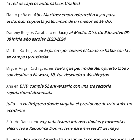
la red de cajeros automáticos UnaRed
Abel Martínez emprende acción legal para
Eladio peña
en
esclarecer supuesta paternidad de un menor en EE.UU.
Licey al Medio: Distrito Educativo 08-
Darleny Burgos Caraballo
en
08 inicia año escolar 2023-2024
Explican por qué en el Cibao se habla con la i
Martha Rodriguez
en
en campos y ciudades
Vuelo que partió del Aeropuerto Cibao
Miguel Angel Rodriguez
en
con destino a Newark, NJ, fue desviado a Washington
BHD cumple 52 aniversario con una trayectoria
Ana
en
reputacional destacada
Julia
Helicóptero donde viajaba el presidente de Irán sufre un
en
accidente
Vaguada traerá intensas lluvias y tormentas
Alfredo Batista
en
eléctricas a República Dominicana este martes 21 de mayo
Francisco Alberto Caamaño es la conciencia histórica y el
Rafael
en