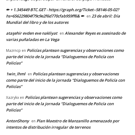
✏ + 1.345449 BTC.GET - https://graph.org/Ticket--58146-05-02?
hs=656229804f79c9e2f6d770cfab959ff6& ✏
23 de abril: Día
en
Mundial del libro y de los autores
ataşehir evden eve nakliyat
Alexander Reyes es asesinado de
en
varias puñaladas en La Vega
Policías plantean sugerencias y observaciones como
Mazrncp
en
parte del inicio de la jornada “Dialoguemos de Policía con
Policías”
1win_lhml
Policías plantean sugerencias y observaciones
en
como parte del inicio de la jornada “Dialoguemos de Policía con
Policías”
Policías plantean sugerencias y observaciones como
Xazrykx
en
parte del inicio de la jornada “Dialoguemos de Policía con
Policías”
AntonShony
Plan Maestro de Manzanillo amenazado por
en
intentos de distribución irregular de terrenos