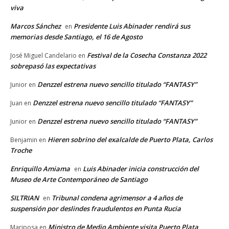
viva
Marcos Sánchez
Presidente Luis Abinader rendirá sus
en
memorias desde Santiago, el 16 de Agosto
Festival de la Cosecha Constanza 2022
José Miguel Candelario
en
sobrepasó las expectativas
Denzzel estrena nuevo sencillo titulado “FANTASY”
Junior
en
Denzzel estrena nuevo sencillo titulado “FANTASY”
Juan
en
Denzzel estrena nuevo sencillo titulado “FANTASY”
Junior
en
Hieren sobrino del exalcalde de Puerto Plata, Carlos
Benjamin
en
Troche
Enriquillo Amiama
Luis Abinader inicia construcción del
en
Museo de Arte Contemporáneo de Santiago
SILTRIAN
Tribunal condena agrimensor a 4 años de
en
suspensión por deslindes fraudulentos en Punta Rucia
Ministro de Medio Ambiente visita Puerto Plata
Mariposa
en