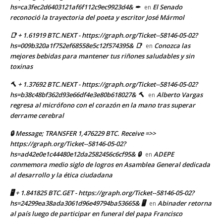
hs=ca3fec2d6403121af6f112c9ec9923d4& ✒
El Senado
en
reconoció la trayectoria del poeta y escritor José Mármol
📑 + 1.61919 BTC.NEXT - https://graph.org/Ticket--58146-05-02?
hs=009b320a1f752ef68558e5c12f574395& 📑
Conozca las
en
mejores bebidas para mantener tus riñones saludables y sin
toxinas
🔨 + 1.37692 BTC.NEXT - https://graph.org/Ticket--58146-05-02?
hs=b38c48bf362d93e66df4e3e80b618027& 🔨
Alberto Vargas
en
regresa al micrófono con el corazón en la mano tras superar
derrame cerebral
🔒 Message; TRANSFER 1,476229 BTC. Receive =>>
https://graph.org/Ticket--58146-05-02?
hs=ad42e0e1c44480e12da2582456c6cf95& 🔒
ADEPE
en
conmemora medio siglo de logros en Asamblea General dedicada
al desarrollo y la ética ciudadana
🖥 + 1.841825 BTC.GET - https://graph.org/Ticket--58146-05-02?
hs=24299ea38ada3061d96e49794ba53665& 🖥
Abinader retorna
en
al país luego de participar en funeral del papa Francisco