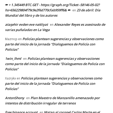
✏ + 1.345449 BTC.GET - https://graph.org/Ticket--58146-05-02?
hs=656229804f79c9e2f6d770cfab959ff6& ✏
23 de abril: Día
en
Mundial del libro y de los autores
ataşehir evden eve nakliyat
Alexander Reyes es asesinado de
en
varias puñaladas en La Vega
Policías plantean sugerencias y observaciones como
Mazrncp
en
parte del inicio de la jornada “Dialoguemos de Policía con
Policías”
1win_lhml
Policías plantean sugerencias y observaciones
en
como parte del inicio de la jornada “Dialoguemos de Policía con
Policías”
Policías plantean sugerencias y observaciones como
Xazrykx
en
parte del inicio de la jornada “Dialoguemos de Policía con
Policías”
AntonShony
Plan Maestro de Manzanillo amenazado por
en
intentos de distribución irregular de terrenos
free binance account
Matan al coronel Carlos Marte en el
en