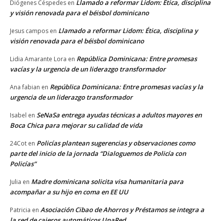
Llamado a reformar Lidom: Ética, disciplina
Diógenes Céspedes
en
y visión renovada para el béisbol dominicano
Llamado a reformar Lidom: Ética, disciplina y
Jesus campos
en
visión renovada para el béisbol dominicano
República Dominicana: Entre promesas
Lidia Amarante Lora
en
vacías y la urgencia de un liderazgo transformador
República Dominicana: Entre promesas vacías y la
Ana fabian
en
urgencia de un liderazgo transformador
SeNaSa entrega ayudas técnicas a adultos mayores en
Isabel
en
Boca Chica para mejorar su calidad de vida
Policías plantean sugerencias y observaciones como
24Cot
en
parte del inicio de la jornada “Dialoguemos de Policía con
Policías”
Madre dominicana solicita visa humanitaria para
Julia
en
acompañar a su hijo en coma en EE UU
Asociación Cibao de Ahorros y Préstamos se integra a
Patricia
en
la red de cajeros automáticos UnaRed