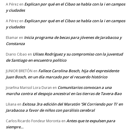
Explican por qué en el Cibao se habla con la i en campos
A Pérez
en
y ciudades
Explican por qué en el Cibao se habla con la i en campos
A Pérez
en
y ciudades
Inicia programa de becas para jóvenes de Jarabacoa y
Eliamar
en
Constanza
Ulises Rodríguez y su compromiso con la juventud
Diario Cibao
en
de Santiago en encuentro político
Fallece Carolina Bosch, hija del expresidente
JUNIOR BRETÓN
en
Juan Bosch, en un día marcado por el recuerdo histórico
Comunitarios convocan a una
Josefina Marisol Lora Duran
en
marcha contra el despojo ancestral en las tierras de Tavera-Bao
Exitosa 3ra edición del Maratón ‘5K Corriendo por Ti’ en
Liliana
en
Jarabacoa a favor de niños con parálisis cerebral
Antes que te expulsen para
Carlos Ricardo Fondeur Moronta
en
siempre…