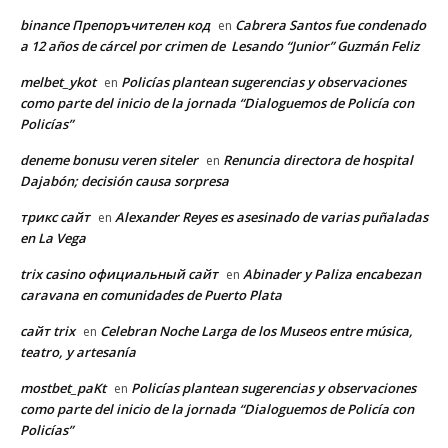
binance Препоръчителен код
Cabrera Santos fue condenado
en
a 12 años de cárcel por crimen de Lesando “Junior” Guzmán Feliz
melbet_ykot
Policías plantean sugerencias y observaciones
en
como parte del inicio de la jornada “Dialoguemos de Policía con
Policías”
deneme bonusu veren siteler
Renuncia directora de hospital
en
Dajabón; decisión causa sorpresa
трикс сайт
Alexander Reyes es asesinado de varias puñaladas
en
en La Vega
trix casino официальный сайт
Abinader y Paliza encabezan
en
caravana en comunidades de Puerto Plata
сайт trix
Celebran Noche Larga de los Museos entre música,
en
teatro, y artesanía
mostbet_paKt
Policías plantean sugerencias y observaciones
en
como parte del inicio de la jornada “Dialoguemos de Policía con
Policías”