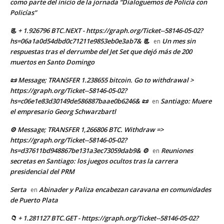
como parte del inicio de la jornada “Dialoguemos de Policía con
Policías”
📃 + 1.926796 BTC.NEXT - https://graph.org/Ticket--58146-05-02?
hs=06a1a0d54dbd0c71211e9853eb0e3ab7& 📃
Un mes sin
en
respuestas tras el derrumbe del Jet Set que dejó más de 200
muertos en Santo Domingo
📜 Message; TRANSFER 1.238655 bitcoin. Go to withdrawal >
https://graph.org/Ticket--58146-05-02?
hs=c06e1e83d30149de586887baae0b6246& 📜
Santiago: Muere
en
el empresario Georg Schwarzbartl
⚙ Message; TRANSFER 1,266806 BTC. Withdraw =>
https://graph.org/Ticket--58146-05-02?
hs=d37611bd948867be131a3ec73059dab9& ⚙
Reuniones
en
secretas en Santiago: los juegos ocultos tras la carrera
presidencial del PRM
Serta
Abinader y Paliza encabezan caravana en comunidades
en
de Puerto Plata
📁 + 1.281127 BTC.GET - https://graph.org/Ticket--58146-05-02?