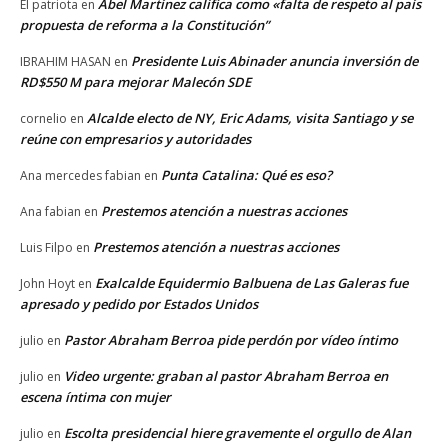
Abel Martínez califica como «falta de respeto al país
El patriota
en
propuesta de reforma a la Constitución”
Presidente Luis Abinader anuncia inversión de
IBRAHIM HASAN
en
RD$550 M para mejorar Malecón SDE
Alcalde electo de NY, Eric Adams, visita Santiago y se
cornelio
en
reúne con empresarios y autoridades
Punta Catalina: Qué es eso?
Ana mercedes fabian
en
Prestemos atención a nuestras acciones
Ana fabian
en
Prestemos atención a nuestras acciones
Luis Filpo
en
Exalcalde Equidermio Balbuena de Las Galeras fue
John Hoyt
en
apresado y pedido por Estados Unidos
Pastor Abraham Berroa pide perdón por vídeo íntimo
julio
en
Video urgente: graban al pastor Abraham Berroa en
julio
en
escena íntima con mujer
Escolta presidencial hiere gravemente el orgullo de Alan
julio
en