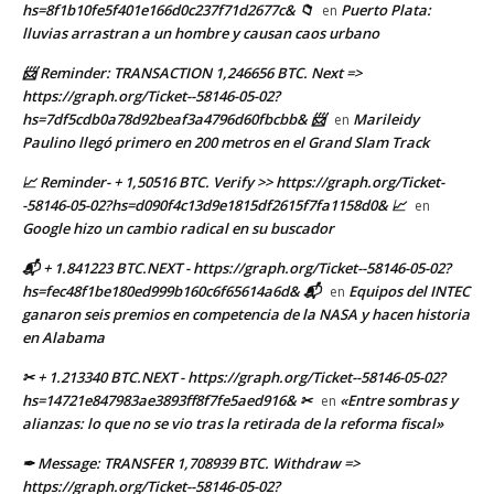
hs=8f1b10fe5f401e166d0c237f71d2677c& 📁
Puerto Plata:
en
lluvias arrastran a un hombre y causan caos urbano
📨 Reminder: TRANSACTION 1,246656 BTC. Next =>
https://graph.org/Ticket--58146-05-02?
hs=7df5cdb0a78d92beaf3a4796d60fbcbb& 📨
Marileidy
en
Paulino llegó primero en 200 metros en el Grand Slam Track
📈 Reminder- + 1,50516 BTC. Verify >> https://graph.org/Ticket-
-58146-05-02?hs=d090f4c13d9e1815df2615f7fa1158d0& 📈
en
Google hizo un cambio radical en su buscador
📬 + 1.841223 BTC.NEXT - https://graph.org/Ticket--58146-05-02?
hs=fec48f1be180ed999b160c6f65614a6d& 📬
Equipos del INTEC
en
ganaron seis premios en competencia de la NASA y hacen historia
en Alabama
✂ + 1.213340 BTC.NEXT - https://graph.org/Ticket--58146-05-02?
hs=14721e847983ae3893ff8f7fe5aed916& ✂
«Entre sombras y
en
alianzas: lo que no se vio tras la retirada de la reforma fiscal»
✒ Message: TRANSFER 1,708939 BTC. Withdraw =>
https://graph.org/Ticket--58146-05-02?