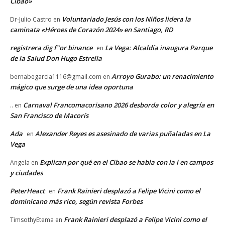
Cibao»
Voluntariado Jesús con los Niños lidera la
Dr-Julio Castro
en
caminata «Héroes de Corazón 2024» en Santiago, RD
registrera dig f"or binance
La Vega: Alcaldía inaugura Parque
en
de la Salud Don Hugo Estrella
Arroyo Gurabo: un renacimiento
bernabegarcia1116@gmail.com
en
mágico que surge de una idea oportuna
Carnaval Francomacorisano 2026 desborda color y alegría en
..
en
San Francisco de Macorís
Ada
Alexander Reyes es asesinado de varias puñaladas en La
en
Vega
Explican por qué en el Cibao se habla con la i en campos
Angela
en
y ciudades
PeterHeact
Frank Rainieri desplazó a Felipe Vicini como el
en
dominicano más rico, según revista Forbes
Frank Rainieri desplazó a Felipe Vicini como el
TimsothyEtema
en