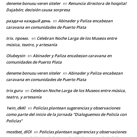
deneme bonusu veren siteler
Renuncia directora de hospital
en
Dajabón; decisión causa sorpresa
раздача каждый день
Abinader y Paliza encabezan
en
caravana en comunidades de Puerto Plata
trix. промо.
Celebran Noche Larga de los Museos entre
en
música, teatro, y artesanía
Olubeysin
Abinader y Paliza encabezan caravana en
en
comunidades de Puerto Plata
deneme bonusu veren siteler
Abinader y Paliza encabezan
en
caravana en comunidades de Puerto Plata
trix guru
Celebran Noche Larga de los Museos entre música,
en
teatro, y artesanía
1win_dkKl
Policías plantean sugerencias y observaciones
en
como parte del inicio de la jornada “Dialoguemos de Policía con
Policías”
mostbet_dlOl
Policías plantean sugerencias y observaciones
en