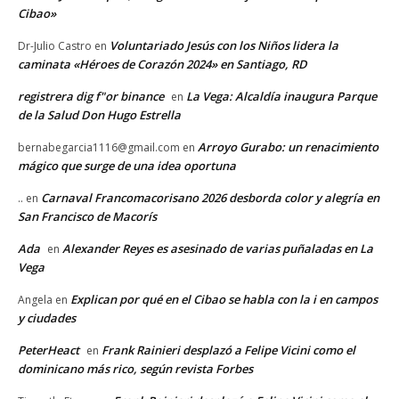
Cibao»
Voluntariado Jesús con los Niños lidera la
Dr-Julio Castro
en
caminata «Héroes de Corazón 2024» en Santiago, RD
registrera dig f"or binance
La Vega: Alcaldía inaugura Parque
en
de la Salud Don Hugo Estrella
Arroyo Gurabo: un renacimiento
bernabegarcia1116@gmail.com
en
mágico que surge de una idea oportuna
Carnaval Francomacorisano 2026 desborda color y alegría en
..
en
San Francisco de Macorís
Ada
Alexander Reyes es asesinado de varias puñaladas en La
en
Vega
Explican por qué en el Cibao se habla con la i en campos
Angela
en
y ciudades
PeterHeact
Frank Rainieri desplazó a Felipe Vicini como el
en
dominicano más rico, según revista Forbes