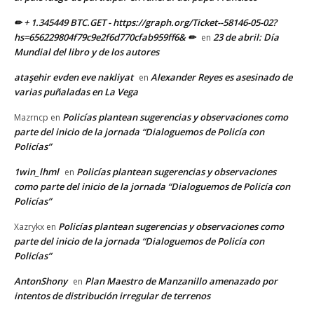
✏ + 1.345449 BTC.GET - https://graph.org/Ticket--58146-05-02?
hs=656229804f79c9e2f6d770cfab959ff6& ✏
23 de abril: Día
en
Mundial del libro y de los autores
ataşehir evden eve nakliyat
Alexander Reyes es asesinado de
en
varias puñaladas en La Vega
Policías plantean sugerencias y observaciones como
Mazrncp
en
parte del inicio de la jornada “Dialoguemos de Policía con
Policías”
1win_lhml
Policías plantean sugerencias y observaciones
en
como parte del inicio de la jornada “Dialoguemos de Policía con
Policías”
Policías plantean sugerencias y observaciones como
Xazrykx
en
parte del inicio de la jornada “Dialoguemos de Policía con
Policías”
AntonShony
Plan Maestro de Manzanillo amenazado por
en
intentos de distribución irregular de terrenos