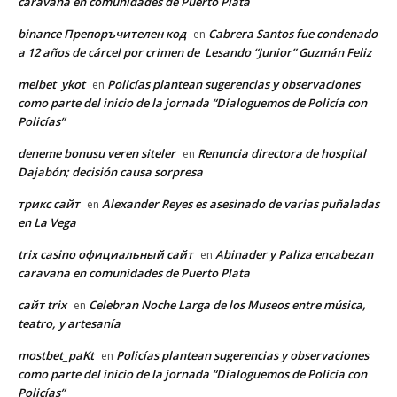
caravana en comunidades de Puerto Plata
binance Препоръчителен код
Cabrera Santos fue condenado
en
a 12 años de cárcel por crimen de Lesando “Junior” Guzmán Feliz
melbet_ykot
Policías plantean sugerencias y observaciones
en
como parte del inicio de la jornada “Dialoguemos de Policía con
Policías”
deneme bonusu veren siteler
Renuncia directora de hospital
en
Dajabón; decisión causa sorpresa
трикс сайт
Alexander Reyes es asesinado de varias puñaladas
en
en La Vega
trix casino официальный сайт
Abinader y Paliza encabezan
en
caravana en comunidades de Puerto Plata
сайт trix
Celebran Noche Larga de los Museos entre música,
en
teatro, y artesanía
mostbet_paKt
Policías plantean sugerencias y observaciones
en
como parte del inicio de la jornada “Dialoguemos de Policía con
Policías”