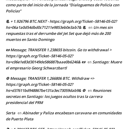
como parte del inicio de la jornada “Dialoguemos de Policía con
Policías”
📃 + 1.926796 BTC.NEXT - https://graph.org/Ticket--58146-05-02?
hs=06a1a0d54dbd0c71211e9853eb0e3ab7& 📃
Un mes sin
en
respuestas tras el derrumbe del Jet Set que dejó más de 200
muertos en Santo Domingo
📜 Message; TRANSFER 1.238655 bitcoin. Go to withdrawal >
https://graph.org/Ticket--58146-05-02?
hs=c06e1e83d30149de586887baae0b6246& 📜
Santiago: Muere
en
el empresario Georg Schwarzbartl
⚙ Message; TRANSFER 1,266806 BTC. Withdraw =>
https://graph.org/Ticket--58146-05-02?
hs=d37611bd948867be131a3ec73059dab9& ⚙
Reuniones
en
secretas en Santiago: los juegos ocultos tras la carrera
presidencial del PRM
Serta
Abinader y Paliza encabezan caravana en comunidades
en
de Puerto Plata