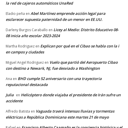
la red de cajeros automáticos UnaRed
Abel Martínez emprende acción legal para
Eladio peña
en
esclarecer supuesta paternidad de un menor en EE.UU.
Licey al Medio: Distrito Educativo 08-
Darleny Burgos Caraballo
en
08 inicia año escolar 2023-2024
Explican por qué en el Cibao se habla con la i
Martha Rodriguez
en
en campos y ciudades
Vuelo que partió del Aeropuerto Cibao
Miguel Angel Rodriguez
en
con destino a Newark, NJ, fue desviado a Washington
BHD cumple 52 aniversario con una trayectoria
Ana
en
reputacional destacada
Julia
Helicóptero donde viajaba el presidente de Irán sufre un
en
accidente
Vaguada traerá intensas lluvias y tormentas
Alfredo Batista
en
eléctricas a República Dominicana este martes 21 de mayo
Francisco Alberto Caamaño es la conciencia histórica y el
Rafael
en