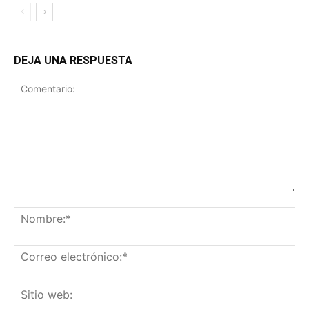
DEJA UNA RESPUESTA
Comentario:
No
Co
ele
Sit
we