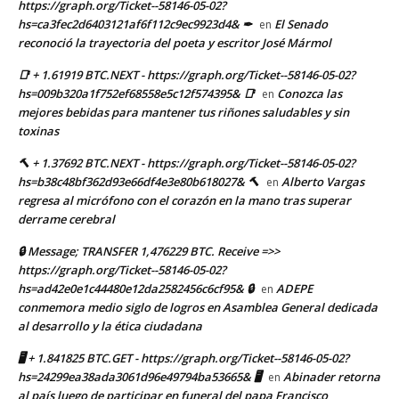
https://graph.org/Ticket--58146-05-02?
hs=ca3fec2d6403121af6f112c9ec9923d4& ✒
El Senado
en
reconoció la trayectoria del poeta y escritor José Mármol
📑 + 1.61919 BTC.NEXT - https://graph.org/Ticket--58146-05-02?
hs=009b320a1f752ef68558e5c12f574395& 📑
Conozca las
en
mejores bebidas para mantener tus riñones saludables y sin
toxinas
🔨 + 1.37692 BTC.NEXT - https://graph.org/Ticket--58146-05-02?
hs=b38c48bf362d93e66df4e3e80b618027& 🔨
Alberto Vargas
en
regresa al micrófono con el corazón en la mano tras superar
derrame cerebral
🔒 Message; TRANSFER 1,476229 BTC. Receive =>>
https://graph.org/Ticket--58146-05-02?
hs=ad42e0e1c44480e12da2582456c6cf95& 🔒
ADEPE
en
conmemora medio siglo de logros en Asamblea General dedicada
al desarrollo y la ética ciudadana
🖥 + 1.841825 BTC.GET - https://graph.org/Ticket--58146-05-02?
hs=24299ea38ada3061d96e49794ba53665& 🖥
Abinader retorna
en
al país luego de participar en funeral del papa Francisco