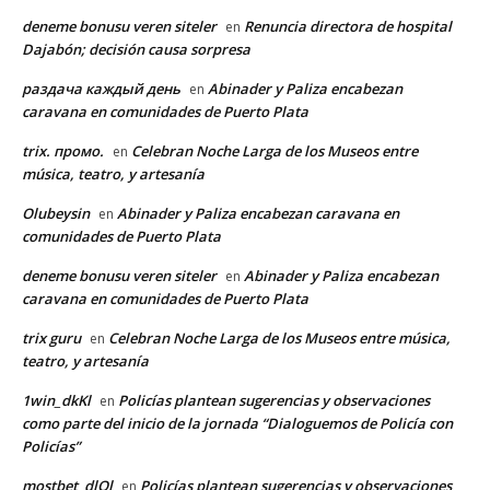
deneme bonusu veren siteler
Renuncia directora de hospital
en
Dajabón; decisión causa sorpresa
раздача каждый день
Abinader y Paliza encabezan
en
caravana en comunidades de Puerto Plata
trix. промо.
Celebran Noche Larga de los Museos entre
en
música, teatro, y artesanía
Olubeysin
Abinader y Paliza encabezan caravana en
en
comunidades de Puerto Plata
deneme bonusu veren siteler
Abinader y Paliza encabezan
en
caravana en comunidades de Puerto Plata
trix guru
Celebran Noche Larga de los Museos entre música,
en
teatro, y artesanía
1win_dkKl
Policías plantean sugerencias y observaciones
en
como parte del inicio de la jornada “Dialoguemos de Policía con
Policías”
mostbet_dlOl
Policías plantean sugerencias y observaciones
en