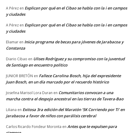
Explican por qué en el Cibao se habla con la i en campos
A Pérez
en
y ciudades
Explican por qué en el Cibao se habla con la i en campos
A Pérez
en
y ciudades
Inicia programa de becas para jóvenes de Jarabacoa y
Eliamar
en
Constanza
Ulises Rodríguez y su compromiso con la juventud
Diario Cibao
en
de Santiago en encuentro político
Fallece Carolina Bosch, hija del expresidente
JUNIOR BRETÓN
en
Juan Bosch, en un día marcado por el recuerdo histórico
Comunitarios convocan a una
Josefina Marisol Lora Duran
en
marcha contra el despojo ancestral en las tierras de Tavera-Bao
Exitosa 3ra edición del Maratón ‘5K Corriendo por Ti’ en
Liliana
en
Jarabacoa a favor de niños con parálisis cerebral
Antes que te expulsen para
Carlos Ricardo Fondeur Moronta
en
siempre…