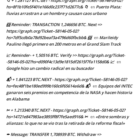
📁 + 1.281127 BTC.GET - https://graph.org/Ticket--58146-05-02?
hs=8f1b10fe5f401e166d0c237f71d2677c& 📁
Puerto Plata:
en
lluvias arrastran a un hombre y causan caos urbano
📨 Reminder: TRANSACTION 1,246656 BTC. Next =>
https://graph.org/Ticket--58146-05-02?
hs=7df5cdb0a78d92beaf3a4796d60fbcbb& 📨
Marileidy
en
Paulino llegó primero en 200 metros en el Grand Slam Track
📈 Reminder- + 1,50516 BTC. Verify >> https://graph.org/Ticket-
-58146-05-02?hs=d090f4c13d9e1815df2615f7fa1158d0& 📈
en
Google hizo un cambio radical en su buscador
📬 + 1.841223 BTC.NEXT - https://graph.org/Ticket--58146-05-02?
hs=fec48f1be180ed999b160c6f65614a6d& 📬
Equipos del INTEC
en
ganaron seis premios en competencia de la NASA y hacen historia
en Alabama
✂ + 1.213340 BTC.NEXT - https://graph.org/Ticket--58146-05-02?
hs=14721e847983ae3893ff8f7fe5aed916& ✂
«Entre sombras y
en
alianzas: lo que no se vio tras la retirada de la reforma fiscal»
✒ Message: TRANSFER 1,708939 BTC. Withdraw =>