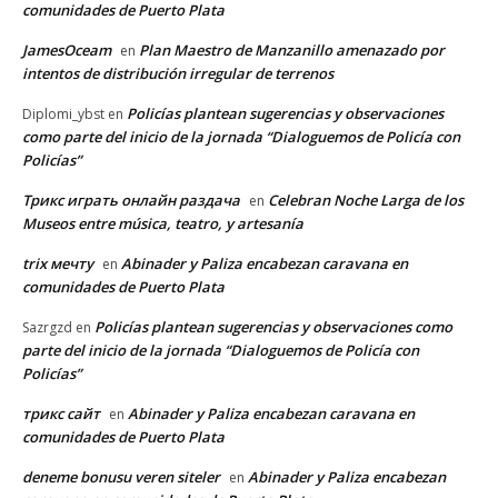
comunidades de Puerto Plata
JamesOceam
Plan Maestro de Manzanillo amenazado por
en
intentos de distribución irregular de terrenos
Policías plantean sugerencias y observaciones
Diplomi_ybst
en
como parte del inicio de la jornada “Dialoguemos de Policía con
Policías”
Трикс играть онлайн раздача
Celebran Noche Larga de los
en
Museos entre música, teatro, y artesanía
trix мечту
Abinader y Paliza encabezan caravana en
en
comunidades de Puerto Plata
Policías plantean sugerencias y observaciones como
Sazrgzd
en
parte del inicio de la jornada “Dialoguemos de Policía con
Policías”
трикс сайт
Abinader y Paliza encabezan caravana en
en
comunidades de Puerto Plata
deneme bonusu veren siteler
Abinader y Paliza encabezan
en