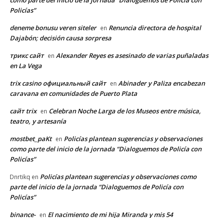
como parte del inicio de la jornada “Dialoguemos de Policía con
Policías”
deneme bonusu veren siteler
Renuncia directora de hospital
en
Dajabón; decisión causa sorpresa
трикс сайт
Alexander Reyes es asesinado de varias puñaladas
en
en La Vega
trix casino официальный сайт
Abinader y Paliza encabezan
en
caravana en comunidades de Puerto Plata
сайт trix
Celebran Noche Larga de los Museos entre música,
en
teatro, y artesanía
mostbet_paKt
Policías plantean sugerencias y observaciones
en
como parte del inicio de la jornada “Dialoguemos de Policía con
Policías”
Policías plantean sugerencias y observaciones como
Dnrtikq
en
parte del inicio de la jornada “Dialoguemos de Policía con
Policías”
binance-
El nacimiento de mi hija Miranda y mis 54
en