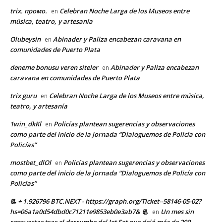
trix. промо.
Celebran Noche Larga de los Museos entre
en
música, teatro, y artesanía
Olubeysin
Abinader y Paliza encabezan caravana en
en
comunidades de Puerto Plata
deneme bonusu veren siteler
Abinader y Paliza encabezan
en
caravana en comunidades de Puerto Plata
trix guru
Celebran Noche Larga de los Museos entre música,
en
teatro, y artesanía
1win_dkKl
Policías plantean sugerencias y observaciones
en
como parte del inicio de la jornada “Dialoguemos de Policía con
Policías”
mostbet_dlOl
Policías plantean sugerencias y observaciones
en
como parte del inicio de la jornada “Dialoguemos de Policía con
Policías”
📃 + 1.926796 BTC.NEXT - https://graph.org/Ticket--58146-05-02?
hs=06a1a0d54dbd0c71211e9853eb0e3ab7& 📃
Un mes sin
en