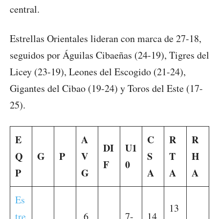
central.
Estrellas Orientales lideran con marca de 27-18,
seguidos por Águilas Cibaeñas (24-19), Tigres del
Licey (23-19), Leones del Escogido (21-24),
Gigantes del Cibao (19-24) y Toros del Este (17-
25).
E
A
C
R
R
DI
U1
Q
G
P
V
S
T
H
F
0
P
G
A
A
A
Es
13
tre
.6
7-
14