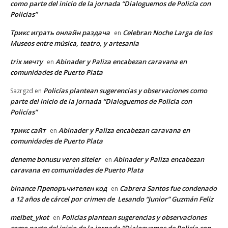
como parte del inicio de la jornada “Dialoguemos de Policía con
Policías”
Трикс играть онлайн раздача
Celebran Noche Larga de los
en
Museos entre música, teatro, y artesanía
trix мечту
Abinader y Paliza encabezan caravana en
en
comunidades de Puerto Plata
Policías plantean sugerencias y observaciones como
Sazrgzd
en
parte del inicio de la jornada “Dialoguemos de Policía con
Policías”
трикс сайт
Abinader y Paliza encabezan caravana en
en
comunidades de Puerto Plata
deneme bonusu veren siteler
Abinader y Paliza encabezan
en
caravana en comunidades de Puerto Plata
binance Препоръчителен код
Cabrera Santos fue condenado
en
a 12 años de cárcel por crimen de Lesando “Junior” Guzmán Feliz
melbet_ykot
Policías plantean sugerencias y observaciones
en