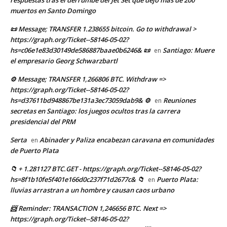
respuestas tras el derrumbe del Jet Set que dejó más de 200
muertos en Santo Domingo
📜 Message; TRANSFER 1.238655 bitcoin. Go to withdrawal >
https://graph.org/Ticket--58146-05-02?
hs=c06e1e83d30149de586887baae0b6246& 📜
Santiago: Muere
en
el empresario Georg Schwarzbartl
⚙ Message; TRANSFER 1,266806 BTC. Withdraw =>
https://graph.org/Ticket--58146-05-02?
hs=d37611bd948867be131a3ec73059dab9& ⚙
Reuniones
en
secretas en Santiago: los juegos ocultos tras la carrera
presidencial del PRM
Serta
Abinader y Paliza encabezan caravana en comunidades
en
de Puerto Plata
📁 + 1.281127 BTC.GET - https://graph.org/Ticket--58146-05-02?
hs=8f1b10fe5f401e166d0c237f71d2677c& 📁
Puerto Plata:
en
lluvias arrastran a un hombre y causan caos urbano
📨 Reminder: TRANSACTION 1,246656 BTC. Next =>
https://graph.org/Ticket--58146-05-02?