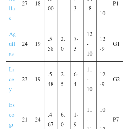
27
18
–
-
P1
lla
00
3
-8
10
s
Ag
12
.5
2.
7-
12
uil
24
19
-
G1
58
0
3
-9
as
10
Li
11
.5
2.
6-
12
ce
23
19
-
G2
48
5
4
-9
y
10
Es
11
10
co
.4
6.
1-
21
24
-
-
P7
gi
67
0
9