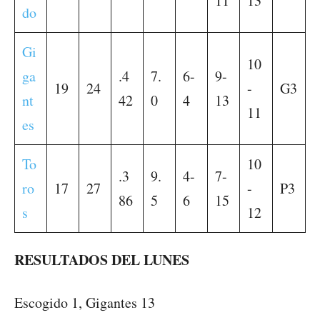
11
13
do
Gi
10
ga
.4
7.
6-
9-
19
24
-
G3
nt
42
0
4
13
11
es
To
10
.3
9.
4-
7-
ro
17
27
-
P3
86
5
6
15
s
12
RESULTADOS DEL LUNES
Escogido 1, Gigantes 13