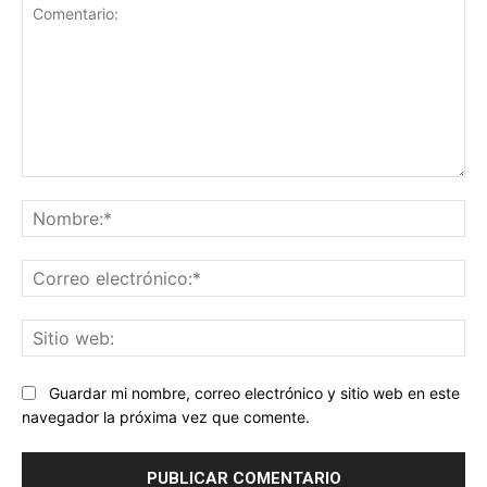
Comentario:
No
Co
ele
Sit
we
Guardar mi nombre, correo electrónico y sitio web en este
navegador la próxima vez que comente.