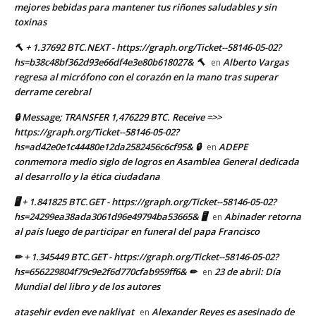
mejores bebidas para mantener tus riñones saludables y sin
toxinas
🔨 + 1.37692 BTC.NEXT - https://graph.org/Ticket--58146-05-02?
hs=b38c48bf362d93e66df4e3e80b618027& 🔨
Alberto Vargas
en
regresa al micrófono con el corazón en la mano tras superar
derrame cerebral
🔒 Message; TRANSFER 1,476229 BTC. Receive =>>
https://graph.org/Ticket--58146-05-02?
hs=ad42e0e1c44480e12da2582456c6cf95& 🔒
ADEPE
en
conmemora medio siglo de logros en Asamblea General dedicada
al desarrollo y la ética ciudadana
🖥 + 1.841825 BTC.GET - https://graph.org/Ticket--58146-05-02?
hs=24299ea38ada3061d96e49794ba53665& 🖥
Abinader retorna
en
al país luego de participar en funeral del papa Francisco
✏ + 1.345449 BTC.GET - https://graph.org/Ticket--58146-05-02?
hs=656229804f79c9e2f6d770cfab959ff6& ✏
23 de abril: Día
en
Mundial del libro y de los autores
ataşehir evden eve nakliyat
Alexander Reyes es asesinado de
en