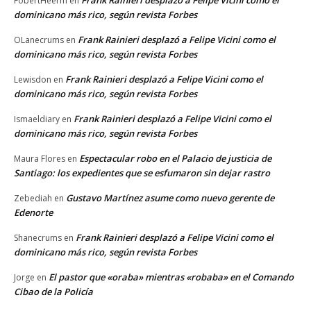
Frank Rainieri desplazó a Felipe Vicini como el
FobertHeerm
en
dominicano más rico, según revista Forbes
Frank Rainieri desplazó a Felipe Vicini como el
OLanecrums
en
dominicano más rico, según revista Forbes
Frank Rainieri desplazó a Felipe Vicini como el
Lewisdon
en
dominicano más rico, según revista Forbes
Frank Rainieri desplazó a Felipe Vicini como el
Ismaeldiary
en
dominicano más rico, según revista Forbes
Espectacular robo en el Palacio de justicia de
Maura Flores
en
Santiago: los expedientes que se esfumaron sin dejar rastro
Gustavo Martínez asume como nuevo gerente de
Zebediah
en
Edenorte
Frank Rainieri desplazó a Felipe Vicini como el
Shanecrums
en
dominicano más rico, según revista Forbes
El pastor que «oraba» mientras «robaba» en el Comando
Jorge
en
Cibao de la Policía