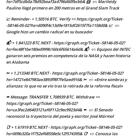
hs=7df5cdb0a78d92beaf3a4796d60fbcbb& 📨
Marileidy
en
Paulino llegó primero en 200 metros en el Grand Slam Track
📈 Reminder- + 1,50516 BTC. Verify >> https://graph.org/Ticket-
-58146-05-02?hs=d090f4c13d9e1815df2615f7fa1158d0& 📈
en
Google hizo un cambio radical en su buscador
📬 + 1.841223 BTC.NEXT - https://graph.org/Ticket--58146-05-02?
hs=fec48f1be180ed999b160c6f65614a6d& 📬
Equipos del INTEC
en
ganaron seis premios en competencia de la NASA y hacen historia
en Alabama
✂ + 1.213340 BTC.NEXT - https://graph.org/Ticket--58146-05-02?
hs=14721e847983ae3893ff8f7fe5aed916& ✂
«Entre sombras y
en
alianzas: lo que no se vio tras la retirada de la reforma fiscal»
✒ Message: TRANSFER 1,708939 BTC. Withdraw =>
https://graph.org/Ticket--58146-05-02?
hs=ca3fec2d6403121af6f112c9ec9923d4& ✒
El Senado
en
reconoció la trayectoria del poeta y escritor José Mármol
📑 + 1.61919 BTC.NEXT - https://graph.org/Ticket--58146-05-02?
hs=009b320a1f752ef68558e5c12f574395& 📑
Conozca las
en