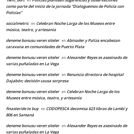
1win_sxPt
Policías plantean sugerencias y observaciones
en
como parte del inicio de la jornada “Dialoguemos de Policía con
Policías”
socialmetric
Celebran Noche Larga de los Museos entre
en
música, teatro, y artesanía
deneme bonusu veren siteler
Abinader y Paliza encabezan
en
caravana en comunidades de Puerto Plata
deneme bonusu veren siteler
Alexander Reyes es asesinado de
en
varias puñaladas en La Vega
deneme bonusu veren siteler
Renuncia directora de hospital
en
Dajabón; decisión causa sorpresa
deneme bonusu veren siteler
Celebran Noche Larga de los
en
Museos entre música, teatro, y artesanía
finasteride to buy
CODOPESCA decomisa 623 libras de Lambí y
en
806 en Samaná
deneme bonusu veren siteler
Alexander Reyes es asesinado de
en
varias puñaladas en La Vega