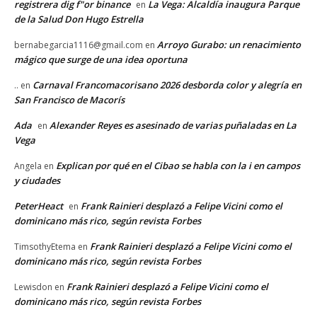
registrera dig f"or binance
La Vega: Alcaldía inaugura Parque
en
de la Salud Don Hugo Estrella
Arroyo Gurabo: un renacimiento
bernabegarcia1116@gmail.com
en
mágico que surge de una idea oportuna
Carnaval Francomacorisano 2026 desborda color y alegría en
..
en
San Francisco de Macorís
Ada
Alexander Reyes es asesinado de varias puñaladas en La
en
Vega
Explican por qué en el Cibao se habla con la i en campos
Angela
en
y ciudades
PeterHeact
Frank Rainieri desplazó a Felipe Vicini como el
en
dominicano más rico, según revista Forbes
Frank Rainieri desplazó a Felipe Vicini como el
TimsothyEtema
en
dominicano más rico, según revista Forbes
Frank Rainieri desplazó a Felipe Vicini como el
Lewisdon
en
dominicano más rico, según revista Forbes