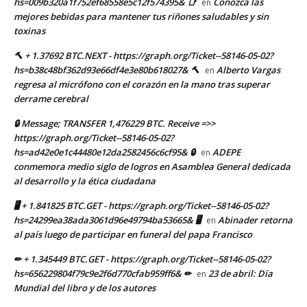
hs=009b320a1f752ef68558e5c12f574395& 📑
Conozca las
en
mejores bebidas para mantener tus riñones saludables y sin
toxinas
🔨 + 1.37692 BTC.NEXT - https://graph.org/Ticket--58146-05-02?
hs=b38c48bf362d93e66df4e3e80b618027& 🔨
Alberto Vargas
en
regresa al micrófono con el corazón en la mano tras superar
derrame cerebral
🔒 Message; TRANSFER 1,476229 BTC. Receive =>>
https://graph.org/Ticket--58146-05-02?
hs=ad42e0e1c44480e12da2582456c6cf95& 🔒
ADEPE
en
conmemora medio siglo de logros en Asamblea General dedicada
al desarrollo y la ética ciudadana
🖥 + 1.841825 BTC.GET - https://graph.org/Ticket--58146-05-02?
hs=24299ea38ada3061d96e49794ba53665& 🖥
Abinader retorna
en
al país luego de participar en funeral del papa Francisco
✏ + 1.345449 BTC.GET - https://graph.org/Ticket--58146-05-02?
hs=656229804f79c9e2f6d770cfab959ff6& ✏
23 de abril: Día
en
Mundial del libro y de los autores