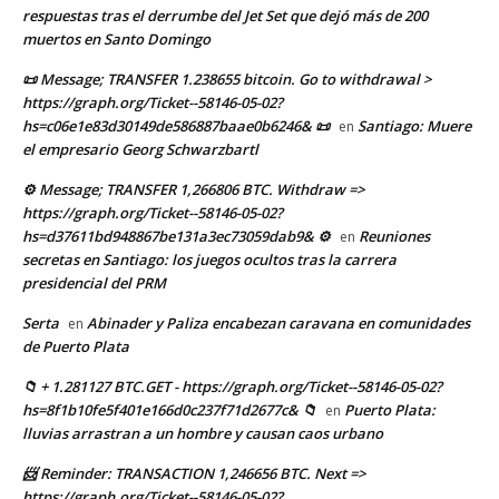
respuestas tras el derrumbe del Jet Set que dejó más de 200
muertos en Santo Domingo
📜 Message; TRANSFER 1.238655 bitcoin. Go to withdrawal >
https://graph.org/Ticket--58146-05-02?
hs=c06e1e83d30149de586887baae0b6246& 📜
Santiago: Muere
en
el empresario Georg Schwarzbartl
⚙ Message; TRANSFER 1,266806 BTC. Withdraw =>
https://graph.org/Ticket--58146-05-02?
hs=d37611bd948867be131a3ec73059dab9& ⚙
Reuniones
en
secretas en Santiago: los juegos ocultos tras la carrera
presidencial del PRM
Serta
Abinader y Paliza encabezan caravana en comunidades
en
de Puerto Plata
📁 + 1.281127 BTC.GET - https://graph.org/Ticket--58146-05-02?
hs=8f1b10fe5f401e166d0c237f71d2677c& 📁
Puerto Plata:
en
lluvias arrastran a un hombre y causan caos urbano
📨 Reminder: TRANSACTION 1,246656 BTC. Next =>
https://graph.org/Ticket--58146-05-02?