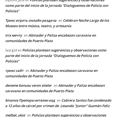
Diplomi_ybst
en
como parte del inicio de la jornada “Dialoguemos de Policía con
Policías”
Трикс играть онлайн раздача
Celebran Noche Larga de los
en
Museos entre música, teatro, y artesanía
trix мечту
Abinader y Paliza encabezan caravana en
en
comunidades de Puerto Plata
Policías plantean sugerencias y observaciones como
Sazrgzd
en
parte del inicio de la jornada “Dialoguemos de Policía con
Policías”
трикс сайт
Abinader y Paliza encabezan caravana en
en
comunidades de Puerto Plata
deneme bonusu veren siteler
Abinader y Paliza encabezan
en
caravana en comunidades de Puerto Plata
binance Препоръчителен код
Cabrera Santos fue condenado
en
a 12 años de cárcel por crimen de Lesando “Junior” Guzmán Feliz
melbet_ykot
Policías plantean sugerencias y observaciones
en