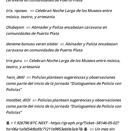
trix. промо.
Celebran Noche Larga de los Museos entre
en
música, teatro, y artesanía
Olubeysin
Abinader y Paliza encabezan caravana en
en
comunidades de Puerto Plata
deneme bonusu veren siteler
Abinader y Paliza encabezan
en
caravana en comunidades de Puerto Plata
trix guru
Celebran Noche Larga de los Museos entre música,
en
teatro, y artesanía
1win_dkKl
Policías plantean sugerencias y observaciones
en
como parte del inicio de la jornada “Dialoguemos de Policía con
Policías”
mostbet_dlOl
Policías plantean sugerencias y observaciones
en
como parte del inicio de la jornada “Dialoguemos de Policía con
Policías”
📃 + 1.926796 BTC.NEXT - https://graph.org/Ticket--58146-05-02?
hs=06a1a0d54dbd0c71211e9853eb0e3ab7& 📃
Un mes sin
en