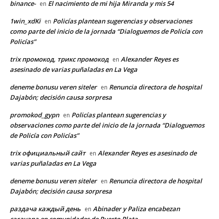
binance-
El nacimiento de mi hija Miranda y mis 54
en
1win_xdKi
Policías plantean sugerencias y observaciones
en
como parte del inicio de la jornada “Dialoguemos de Policía con
Policías”
trix промокод, трикс промокод
Alexander Reyes es
en
asesinado de varias puñaladas en La Vega
deneme bonusu veren siteler
Renuncia directora de hospital
en
Dajabón; decisión causa sorpresa
promokod_gypn
Policías plantean sugerencias y
en
observaciones como parte del inicio de la jornada “Dialoguemos
de Policía con Policías”
trix официальный сайт
Alexander Reyes es asesinado de
en
varias puñaladas en La Vega
deneme bonusu veren siteler
Renuncia directora de hospital
en
Dajabón; decisión causa sorpresa
раздача каждый день
Abinader y Paliza encabezan
en
caravana en comunidades de Puerto Plata