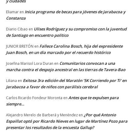
y ciudades
Inicia programa de becas para jóvenes de Jarabacoa y
Eliamar
en
Constanza
Ulises Rodríguez y su compromiso con la juventud
Diario Cibao
en
de Santiago en encuentro político
Fallece Carolina Bosch, hija del expresidente
JUNIOR BRETÓN
en
Juan Bosch, en un día marcado por el recuerdo histórico
Comunitarios convocan a una
Josefina Marisol Lora Duran
en
marcha contra el despojo ancestral en las tierras de Tavera-Bao
Exitosa 3ra edición del Maratón ‘5K Corriendo por Ti’ en
Liliana
en
Jarabacoa a favor de niños con parálisis cerebral
Antes que te expulsen para
Carlos Ricardo Fondeur Moronta
en
siempre…
¿Por qué Antonio
Alejandro Merelo de Barberá y Menéndez
en
Espaillat optó por Ricardo Nieves en lugar de Martínez Pozo para
presentar los resultados de la encuesta Gallup?