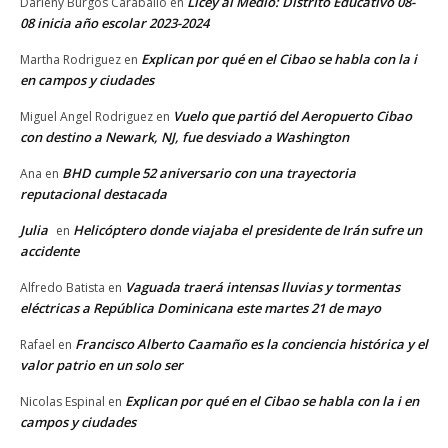
Licey al Medio: Distrito Educativo 08-
Darleny Burgos Caraballo
en
08 inicia año escolar 2023-2024
Explican por qué en el Cibao se habla con la i
Martha Rodriguez
en
en campos y ciudades
Vuelo que partió del Aeropuerto Cibao
Miguel Angel Rodriguez
en
con destino a Newark, NJ, fue desviado a Washington
BHD cumple 52 aniversario con una trayectoria
Ana
en
reputacional destacada
Julia
Helicóptero donde viajaba el presidente de Irán sufre un
en
accidente
Vaguada traerá intensas lluvias y tormentas
Alfredo Batista
en
eléctricas a República Dominicana este martes 21 de mayo
Francisco Alberto Caamaño es la conciencia histórica y el
Rafael
en
valor patrio en un solo ser
Explican por qué en el Cibao se habla con la i en
Nicolas Espinal
en
campos y ciudades