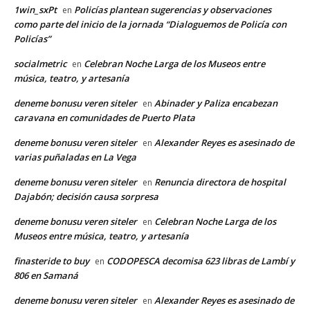
1win_sxPt
Policías plantean sugerencias y observaciones
en
como parte del inicio de la jornada “Dialoguemos de Policía con
Policías”
socialmetric
Celebran Noche Larga de los Museos entre
en
música, teatro, y artesanía
deneme bonusu veren siteler
Abinader y Paliza encabezan
en
caravana en comunidades de Puerto Plata
deneme bonusu veren siteler
Alexander Reyes es asesinado de
en
varias puñaladas en La Vega
deneme bonusu veren siteler
Renuncia directora de hospital
en
Dajabón; decisión causa sorpresa
deneme bonusu veren siteler
Celebran Noche Larga de los
en
Museos entre música, teatro, y artesanía
finasteride to buy
CODOPESCA decomisa 623 libras de Lambí y
en
806 en Samaná
deneme bonusu veren siteler
Alexander Reyes es asesinado de
en