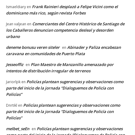
Frank Rainieri desplazó a Felipe Vicini como el
Ismaeldiary
en
dominicano más rico, según revista Forbes
Comerciantes del Centro Histórico de Santiago de
Jean valjean
en
los Caballeros denuncian competencia desleal y desorden
urbano
deneme bonusu veren siteler
Abinader y Paliza encabezan
en
caravana en comunidades de Puerto Plata
Jesseoffiz
Plan Maestro de Manzanillo amenazado por
en
intentos de distribución irregular de terrenos
Policías plantean sugerencias y observaciones como
Jariorlpk
en
parte del inicio de la jornada “Dialoguemos de Policía con
Policías”
Policías plantean sugerencias y observaciones como
Dnrtikl
en
parte del inicio de la jornada “Dialoguemos de Policía con
Policías”
melbet_seEn
Policías plantean sugerencias y observaciones
en
como parte del inicio de la jornada “Dialoguemos de Policía con