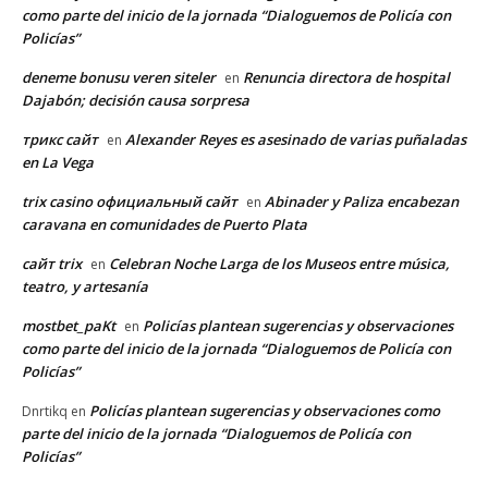
como parte del inicio de la jornada “Dialoguemos de Policía con
Policías”
deneme bonusu veren siteler
Renuncia directora de hospital
en
Dajabón; decisión causa sorpresa
трикс сайт
Alexander Reyes es asesinado de varias puñaladas
en
en La Vega
trix casino официальный сайт
Abinader y Paliza encabezan
en
caravana en comunidades de Puerto Plata
сайт trix
Celebran Noche Larga de los Museos entre música,
en
teatro, y artesanía
mostbet_paKt
Policías plantean sugerencias y observaciones
en
como parte del inicio de la jornada “Dialoguemos de Policía con
Policías”
Policías plantean sugerencias y observaciones como
Dnrtikq
en
parte del inicio de la jornada “Dialoguemos de Policía con
Policías”