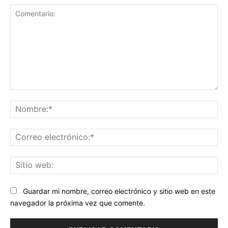
Comentario:
No
Co
ele
Sit
we
Guardar mi nombre, correo electrónico y sitio web en este
navegador la próxima vez que comente.