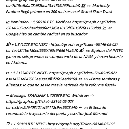
hs=7df5cdb0a78d92beaf3a4796d60fbcbb& 📨
Marileidy
en
Paulino llegó primero en 200 metros en el Grand Slam Track
📈 Reminder- + 1,50516 BTC. Verify >> https://graph.org/Ticket-
-58146-05-02?hs=d090f4c13d9e1815df2615f7fa1158d0& 📈
en
Google hizo un cambio radical en su buscador
📬 + 1.841223 BTC.NEXT - https://graph.org/Ticket--58146-05-02?
hs=fec48f1be180ed999b160c6f65614a6d& 📬
Equipos del INTEC
en
ganaron seis premios en competencia de la NASA y hacen historia
en Alabama
✂ + 1.213340 BTC.NEXT - https://graph.org/Ticket--58146-05-02?
hs=14721e847983ae3893ff8f7fe5aed916& ✂
«Entre sombras y
en
alianzas: lo que no se vio tras la retirada de la reforma fiscal»
✒ Message: TRANSFER 1,708939 BTC. Withdraw =>
https://graph.org/Ticket--58146-05-02?
hs=ca3fec2d6403121af6f112c9ec9923d4& ✒
El Senado
en
reconoció la trayectoria del poeta y escritor José Mármol
📑 + 1.61919 BTC.NEXT - https://graph.org/Ticket--58146-05-02?