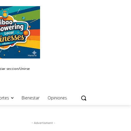
iciar seccion/Unirse
ortes
Bienestar
Opiniones
- Advertisment -