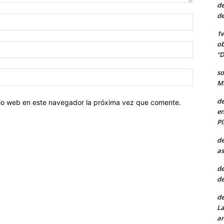
de
de
Nombre:
1w
ob
Correo
“D
electróni
so
Sitio
Mu
web:
de
itio web en este navegador la próxima vez que comente.
en
Pl
de
as
de
de
de
La
ar