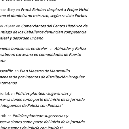
Frank Rainieri desplazó a Felipe Vicini
maeldiary
en
mo el dominicano más rico, según revista Forbes
Comerciantes del Centro Histórico de
an valjean
en
ntiago de los Caballeros denuncian competencia
sleal y desorden urbano
neme bonusu veren siteler
Abinader y Paliza
en
cabezan caravana en comunidades de Puerto
ata
sseoffiz
Plan Maestro de Manzanillo
en
enazado por intentos de distribución irregular
 terrenos
Policías plantean sugerencias y
riorlpk
en
servaciones como parte del inicio de la jornada
ialoguemos de Policía con Policías”
Policías plantean sugerencias y
rtikl
en
servaciones como parte del inicio de la jornada
ialoguemos de Policía con Policías”