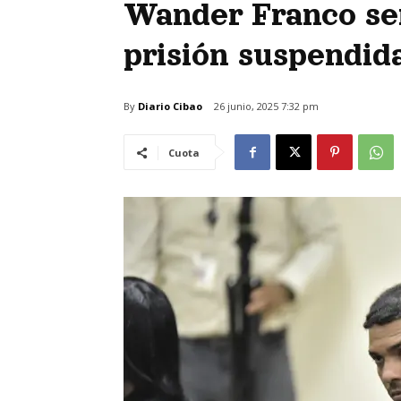
Wander Franco sen
prisión suspendida
By
Diario Cibao
26 junio, 2025 7:32 pm
Cuota