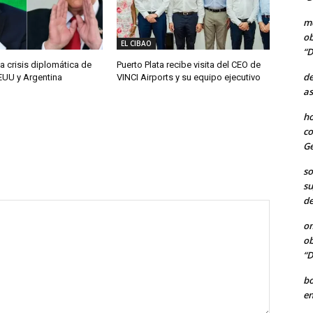
me
ob
EL CIBAO
“D
a crisis diplomática de
Puerto Plata recibe visita del CEO de
de
EUU y Argentina
VINCI Airports y su equipo ejecutivo
as
ho
co
Ge
so
su
de
o
ob
“D
b
en