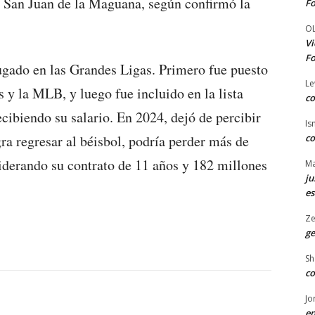
n San Juan de la Maguana, según confirmó la
Fo
O
Vi
Fo
ugado en las Grandes Ligas. Primero fue puesto
Le
s y la MLB, y luego fue incluido en la lista
co
ecibiendo su salario. En 2024, dejó de percibir
Is
co
ra regresar al béisbol, podría perder más de
siderando su contrato de 11 años y 182 millones
Ma
ju
es
Ze
ge
Sh
co
Jo
en