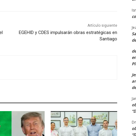
Is
co
Artículo siguiente
Je
el
EGEHID y CDES impulsarán obras estratégicas en
Sa
Santiago
de
de
en
Pl
Je
am
de
Ja
ob
“D
Dn
ob
“D