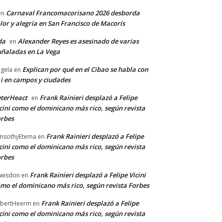
Carnaval Francomacorisano 2026 desborda
en
lor y alegría en San Francisco de Macorís
da
Alexander Reyes es asesinado de varias
en
ñaladas en La Vega
Explican por qué en el Cibao se habla con
gela
en
 i en campos y ciudades
terHeact
Frank Rainieri desplazó a Felipe
en
cini como el dominicano más rico, según revista
rbes
Frank Rainieri desplazó a Felipe
msothyEtema
en
cini como el dominicano más rico, según revista
rbes
Frank Rainieri desplazó a Felipe Vicini
wisdon
en
mo el dominicano más rico, según revista Forbes
Frank Rainieri desplazó a Felipe
bertHeerm
en
cini como el dominicano más rico, según revista