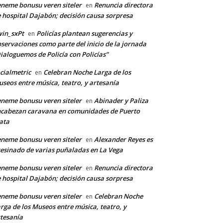
neme bonusu veren siteler
Renuncia directora
en
 hospital Dajabón; decisión causa sorpresa
*
in_sxPt
Policías plantean sugerencias y
en
servaciones como parte del inicio de la jornada
ialoguemos de Policía con Policías”
co:*
cialmetric
Celebran Noche Larga de los
en
seos entre música, teatro, y artesanía
neme bonusu veren siteler
Abinader y Paliza
en
cabezan caravana en comunidades de Puerto
ata
neme bonusu veren siteler
Alexander Reyes es
en
esinado de varias puñaladas en La Vega
neme bonusu veren siteler
Renuncia directora
en
 hospital Dajabón; decisión causa sorpresa
neme bonusu veren siteler
Celebran Noche
en
rga de los Museos entre música, teatro, y
tesanía