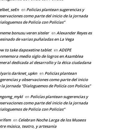
lbet_seEn
Policías plantean sugerencias y
en
servaciones como parte del inicio de la jornada
ialoguemos de Policía con Policías”
neme bonusu veren siteler
Alexander Reyes es
en
esinado de varias puñaladas en La Vega
w to take dapoxetine tablet
ADEPE
en
nmemora medio siglo de logros en Asamblea
neral dedicada al desarrollo y la ética ciudadana
lyaris darknet_upkn
Policías plantean
en
gerencias y observaciones como parte del inicio
 la jornada “Dialoguemos de Policía con Policías”
mgomg_mykl
Policías plantean sugerencias y
en
servaciones como parte del inicio de la jornada
ialoguemos de Policía con Policías”
orifem
Celebran Noche Larga de los Museos
en
tre música, teatro, y artesanía