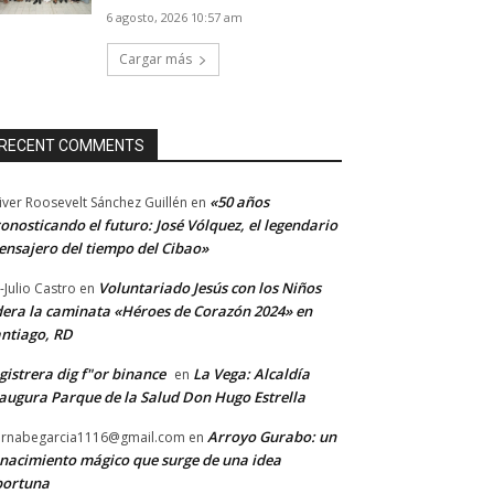
6 agosto, 2026 10:57 am
Cargar más
RECENT COMMENTS
«50 años
iver Roosevelt Sánchez Guillén
en
onosticando el futuro: José Vólquez, el legendario
nsajero del tiempo del Cibao»
Voluntariado Jesús con los Niños
-Julio Castro
en
dera la caminata «Héroes de Corazón 2024» en
ntiago, RD
gistrera dig f"or binance
La Vega: Alcaldía
en
augura Parque de la Salud Don Hugo Estrella
Arroyo Gurabo: un
rnabegarcia1116@gmail.com
en
nacimiento mágico que surge de una idea
portuna