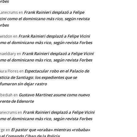
rbes
Frank Rainieri desplazó a Felipe
Lanecrums
en
cini como el dominicano más rico, según revista
rbes
Frank Rainieri desplazó a Felipe Vicini
wisdon
en
mo el dominicano más rico, según revista Forbes
Frank Rainieri desplazó a Felipe Vicini
maeldiary
en
mo el dominicano más rico, según revista Forbes
Espectacular robo en el Palacio de
ura Flores
en
sticia de Santiago: los expedientes que se
fumaron sin dejar rastro
Gustavo Martínez asume como nuevo
bediah
en
rente de Edenorte
Frank Rainieri desplazó a Felipe Vicini
anecrums
en
mo el dominicano más rico, según revista Forbes
El pastor que «oraba» mientras «robaba»
rge
en
 el Comando Cibao de la Policía