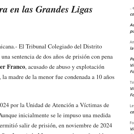
ra en las Grandes Ligas
..
co
A
pu
An
icana.- El Tribunal Colegiado del Distrito
la
ó una sentencia de dos años de prisión con pena
Pe
er Franco
Vi
, acusado de abuso y explotación
Fo
 la madre de la menor fue condenada a 10 años
Ti
Vi
Fo
2024 por la Unidad de Atención a Víctimas de
Le
co
 Aunque inicialmente se le impuso una medida
Fo
ermitió salir de prisión, en noviembre de 2024
Vi