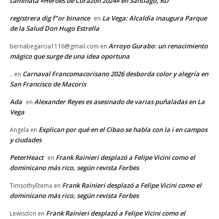
caminata «Héroes de Corazón 2024» en Santiago, RD
registrera dig f"or binance
La Vega: Alcaldía inaugura Parque
en
de la Salud Don Hugo Estrella
Arroyo Gurabo: un renacimiento
bernabegarcia1116@gmail.com
en
mágico que surge de una idea oportuna
Carnaval Francomacorisano 2026 desborda color y alegría en
..
en
San Francisco de Macorís
Ada
Alexander Reyes es asesinado de varias puñaladas en La
en
Vega
Explican por qué en el Cibao se habla con la i en campos
Angela
en
y ciudades
PeterHeact
Frank Rainieri desplazó a Felipe Vicini como el
en
dominicano más rico, según revista Forbes
Frank Rainieri desplazó a Felipe Vicini como el
TimsothyEtema
en
dominicano más rico, según revista Forbes
Frank Rainieri desplazó a Felipe Vicini como el
Lewisdon
en