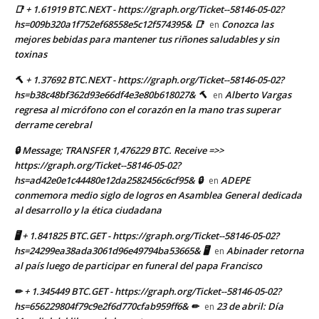
📑 + 1.61919 BTC.NEXT - https://graph.org/Ticket--58146-05-02?
hs=009b320a1f752ef68558e5c12f574395& 📑
Conozca las
en
mejores bebidas para mantener tus riñones saludables y sin
toxinas
🔨 + 1.37692 BTC.NEXT - https://graph.org/Ticket--58146-05-02?
hs=b38c48bf362d93e66df4e3e80b618027& 🔨
Alberto Vargas
en
regresa al micrófono con el corazón en la mano tras superar
derrame cerebral
🔒 Message; TRANSFER 1,476229 BTC. Receive =>>
https://graph.org/Ticket--58146-05-02?
hs=ad42e0e1c44480e12da2582456c6cf95& 🔒
ADEPE
en
conmemora medio siglo de logros en Asamblea General dedicada
al desarrollo y la ética ciudadana
🖥 + 1.841825 BTC.GET - https://graph.org/Ticket--58146-05-02?
hs=24299ea38ada3061d96e49794ba53665& 🖥
Abinader retorna
en
al país luego de participar en funeral del papa Francisco
✏ + 1.345449 BTC.GET - https://graph.org/Ticket--58146-05-02?
hs=656229804f79c9e2f6d770cfab959ff6& ✏
23 de abril: Día
en