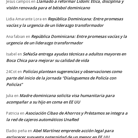
Llamado a reformar Lidom: Ética, disciplina y
Jesus campos
en
visión renovada para el béisbol dominicano
República Dominicana: Entre promesas
Lidia Amarante Lora
en
vacías y la urgencia de un liderazgo transformador
República Dominicana: Entre promesas vacías y la
Ana fabian
en
urgencia de un liderazgo transformador
SeNaSa entrega ayudas técnicas a adultos mayores en
Isabel
en
Boca Chica para mejorar su calidad de vida
Policías plantean sugerencias y observaciones como
24Cot
en
parte del inicio de la jornada “Dialoguemos de Policía con
Policías”
Madre dominicana solicita visa humanitaria para
Julia
en
acompañar a su hijo en coma en EE UU
Asociación Cibao de Ahorros y Préstamos se integra a
Patricia
en
la red de cajeros automáticos UnaRed
Abel Martínez emprende acción legal para
Eladio peña
en
esclarecer supuesta paternidad de un menor en EE.UU.