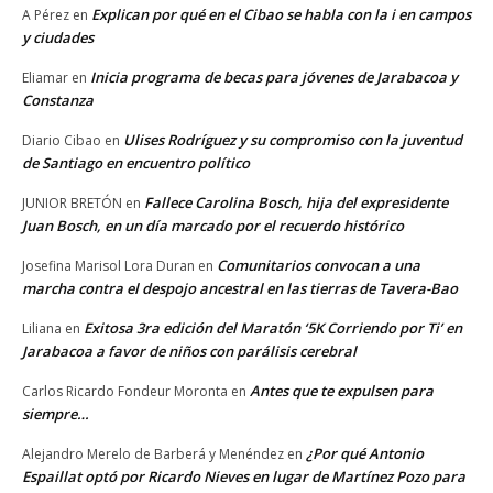
Explican por qué en el Cibao se habla con la i en campos
A Pérez
en
y ciudades
Inicia programa de becas para jóvenes de Jarabacoa y
Eliamar
en
Constanza
Ulises Rodríguez y su compromiso con la juventud
Diario Cibao
en
de Santiago en encuentro político
Fallece Carolina Bosch, hija del expresidente
JUNIOR BRETÓN
en
Juan Bosch, en un día marcado por el recuerdo histórico
Comunitarios convocan a una
Josefina Marisol Lora Duran
en
marcha contra el despojo ancestral en las tierras de Tavera-Bao
Exitosa 3ra edición del Maratón ‘5K Corriendo por Ti’ en
Liliana
en
Jarabacoa a favor de niños con parálisis cerebral
Antes que te expulsen para
Carlos Ricardo Fondeur Moronta
en
siempre…
¿Por qué Antonio
Alejandro Merelo de Barberá y Menéndez
en
Espaillat optó por Ricardo Nieves en lugar de Martínez Pozo para