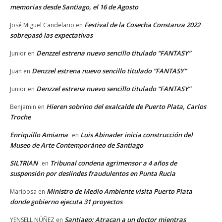
memorias desde Santiago, el 16 de Agosto
Festival de la Cosecha Constanza 2022
José Miguel Candelario
en
sobrepasó las expectativas
Denzzel estrena nuevo sencillo titulado “FANTASY”
Junior
en
Denzzel estrena nuevo sencillo titulado “FANTASY”
Juan
en
Denzzel estrena nuevo sencillo titulado “FANTASY”
Junior
en
Hieren sobrino del exalcalde de Puerto Plata, Carlos
Benjamin
en
Troche
Enriquillo Amiama
Luis Abinader inicia construcción del
en
Museo de Arte Contemporáneo de Santiago
SILTRIAN
Tribunal condena agrimensor a 4 años de
en
suspensión por deslindes fraudulentos en Punta Rucia
Ministro de Medio Ambiente visita Puerto Plata
Mariposa
en
donde gobierno ejecuta 31 proyectos
Santiago: Atracan a un doctor mientras
YENSELL NÚÑEZ
en