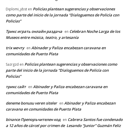
Policías plantean sugerencias y observaciones
Diplomi_ybst
en
como parte del inicio de la jornada “Dialoguemos de Policía con
Policías”
Трикс играть онлайн раздача
Celebran Noche Larga de los
en
Museos entre música, teatro, y artesanía
trix мечту
Abinader y Paliza encabezan caravana en
en
comunidades de Puerto Plata
Policías plantean sugerencias y observaciones como
Sazrgzd
en
parte del inicio de la jornada “Dialoguemos de Policía con
Policías”
трикс сайт
Abinader y Paliza encabezan caravana en
en
comunidades de Puerto Plata
deneme bonusu veren siteler
Abinader y Paliza encabezan
en
caravana en comunidades de Puerto Plata
binance Препоръчителен код
Cabrera Santos fue condenado
en
a 12 años de cárcel por crimen de Lesando “Junior” Guzmán Feliz