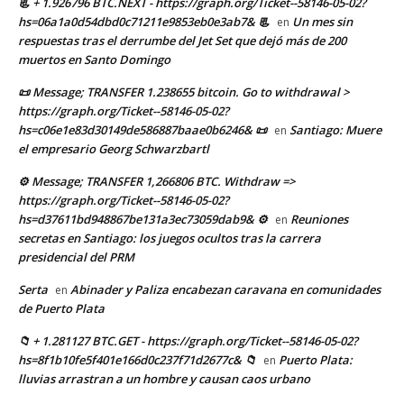
📃 + 1.926796 BTC.NEXT - https://graph.org/Ticket--58146-05-02?
hs=06a1a0d54dbd0c71211e9853eb0e3ab7& 📃
Un mes sin
en
respuestas tras el derrumbe del Jet Set que dejó más de 200
muertos en Santo Domingo
📜 Message; TRANSFER 1.238655 bitcoin. Go to withdrawal >
https://graph.org/Ticket--58146-05-02?
hs=c06e1e83d30149de586887baae0b6246& 📜
Santiago: Muere
en
el empresario Georg Schwarzbartl
⚙ Message; TRANSFER 1,266806 BTC. Withdraw =>
https://graph.org/Ticket--58146-05-02?
hs=d37611bd948867be131a3ec73059dab9& ⚙
Reuniones
en
secretas en Santiago: los juegos ocultos tras la carrera
presidencial del PRM
Serta
Abinader y Paliza encabezan caravana en comunidades
en
de Puerto Plata
📁 + 1.281127 BTC.GET - https://graph.org/Ticket--58146-05-02?
hs=8f1b10fe5f401e166d0c237f71d2677c& 📁
Puerto Plata:
en
lluvias arrastran a un hombre y causan caos urbano