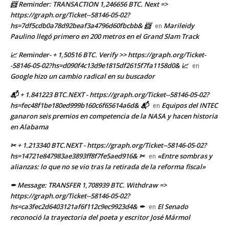
📨 Reminder: TRANSACTION 1,246656 BTC. Next =>
https://graph.org/Ticket--58146-05-02?
hs=7df5cdb0a78d92beaf3a4796d60fbcbb& 📨
Marileidy
en
Paulino llegó primero en 200 metros en el Grand Slam Track
📈 Reminder- + 1,50516 BTC. Verify >> https://graph.org/Ticket-
-58146-05-02?hs=d090f4c13d9e1815df2615f7fa1158d0& 📈
en
Google hizo un cambio radical en su buscador
📬 + 1.841223 BTC.NEXT - https://graph.org/Ticket--58146-05-02?
hs=fec48f1be180ed999b160c6f65614a6d& 📬
Equipos del INTEC
en
ganaron seis premios en competencia de la NASA y hacen historia
en Alabama
✂ + 1.213340 BTC.NEXT - https://graph.org/Ticket--58146-05-02?
hs=14721e847983ae3893ff8f7fe5aed916& ✂
«Entre sombras y
en
alianzas: lo que no se vio tras la retirada de la reforma fiscal»
✒ Message: TRANSFER 1,708939 BTC. Withdraw =>
https://graph.org/Ticket--58146-05-02?
hs=ca3fec2d6403121af6f112c9ec9923d4& ✒
El Senado
en
reconoció la trayectoria del poeta y escritor José Mármol