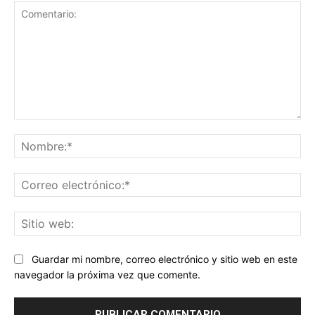
Comentario:
No
Co
ele
Sit
we
Guardar mi nombre, correo electrónico y sitio web en este
navegador la próxima vez que comente.