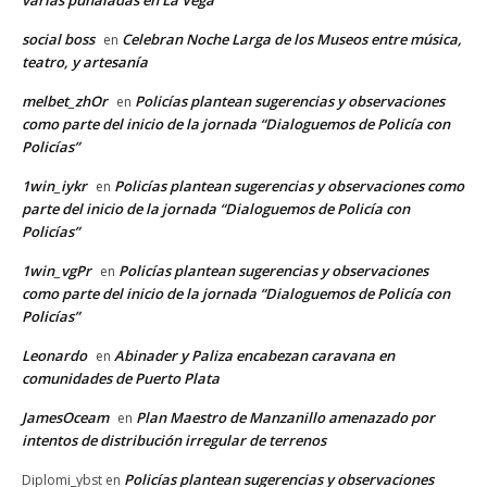
varias puñaladas en La Vega
social boss
Celebran Noche Larga de los Museos entre música,
en
teatro, y artesanía
melbet_zhOr
Policías plantean sugerencias y observaciones
en
como parte del inicio de la jornada “Dialoguemos de Policía con
Policías”
1win_iykr
Policías plantean sugerencias y observaciones como
en
parte del inicio de la jornada “Dialoguemos de Policía con
Policías”
1win_vgPr
Policías plantean sugerencias y observaciones
en
como parte del inicio de la jornada “Dialoguemos de Policía con
Policías”
Leonardo
Abinader y Paliza encabezan caravana en
en
comunidades de Puerto Plata
JamesOceam
Plan Maestro de Manzanillo amenazado por
en
intentos de distribución irregular de terrenos
Policías plantean sugerencias y observaciones
Diplomi_ybst
en