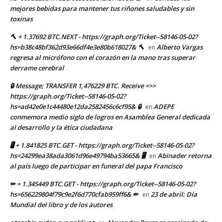
mejores bebidas para mantener tus riñones saludables y sin
toxinas
🔨 + 1.37692 BTC.NEXT - https://graph.org/Ticket--58146-05-02?
hs=b38c48bf362d93e66df4e3e80b618027& 🔨
Alberto Vargas
en
regresa al micrófono con el corazón en la mano tras superar
derrame cerebral
🔒 Message; TRANSFER 1,476229 BTC. Receive =>>
https://graph.org/Ticket--58146-05-02?
hs=ad42e0e1c44480e12da2582456c6cf95& 🔒
ADEPE
en
conmemora medio siglo de logros en Asamblea General dedicada
al desarrollo y la ética ciudadana
🖥 + 1.841825 BTC.GET - https://graph.org/Ticket--58146-05-02?
hs=24299ea38ada3061d96e49794ba53665& 🖥
Abinader retorna
en
al país luego de participar en funeral del papa Francisco
✏ + 1.345449 BTC.GET - https://graph.org/Ticket--58146-05-02?
hs=656229804f79c9e2f6d770cfab959ff6& ✏
23 de abril: Día
en
Mundial del libro y de los autores