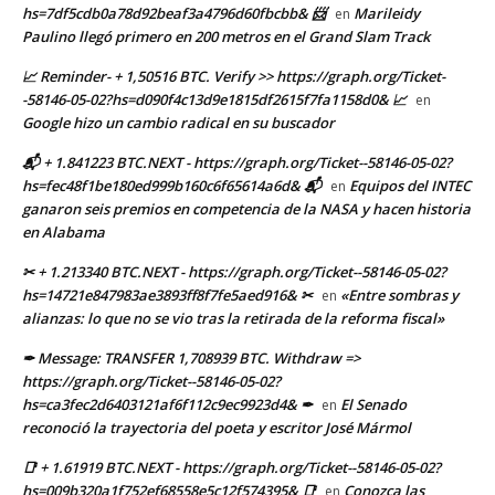
hs=7df5cdb0a78d92beaf3a4796d60fbcbb& 📨
Marileidy
en
Paulino llegó primero en 200 metros en el Grand Slam Track
📈 Reminder- + 1,50516 BTC. Verify >> https://graph.org/Ticket-
-58146-05-02?hs=d090f4c13d9e1815df2615f7fa1158d0& 📈
en
Google hizo un cambio radical en su buscador
📬 + 1.841223 BTC.NEXT - https://graph.org/Ticket--58146-05-02?
hs=fec48f1be180ed999b160c6f65614a6d& 📬
Equipos del INTEC
en
ganaron seis premios en competencia de la NASA y hacen historia
en Alabama
✂ + 1.213340 BTC.NEXT - https://graph.org/Ticket--58146-05-02?
hs=14721e847983ae3893ff8f7fe5aed916& ✂
«Entre sombras y
en
alianzas: lo que no se vio tras la retirada de la reforma fiscal»
✒ Message: TRANSFER 1,708939 BTC. Withdraw =>
https://graph.org/Ticket--58146-05-02?
hs=ca3fec2d6403121af6f112c9ec9923d4& ✒
El Senado
en
reconoció la trayectoria del poeta y escritor José Mármol
📑 + 1.61919 BTC.NEXT - https://graph.org/Ticket--58146-05-02?
hs=009b320a1f752ef68558e5c12f574395& 📑
Conozca las
en