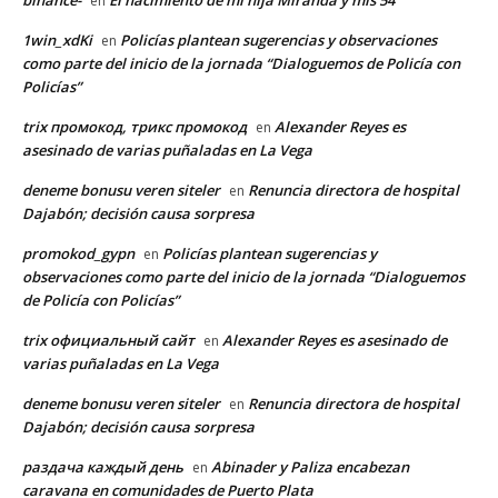
binance-
El nacimiento de mi hija Miranda y mis 54
en
1win_xdKi
Policías plantean sugerencias y observaciones
en
como parte del inicio de la jornada “Dialoguemos de Policía con
Policías”
trix промокод, трикс промокод
Alexander Reyes es
en
asesinado de varias puñaladas en La Vega
deneme bonusu veren siteler
Renuncia directora de hospital
en
Dajabón; decisión causa sorpresa
promokod_gypn
Policías plantean sugerencias y
en
observaciones como parte del inicio de la jornada “Dialoguemos
de Policía con Policías”
trix официальный сайт
Alexander Reyes es asesinado de
en
varias puñaladas en La Vega
deneme bonusu veren siteler
Renuncia directora de hospital
en
Dajabón; decisión causa sorpresa
раздача каждый день
Abinader y Paliza encabezan
en
caravana en comunidades de Puerto Plata