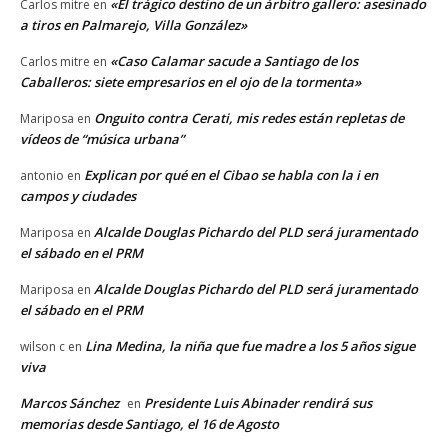
«El trágico destino de un árbitro gallero: asesinado
Carlos mitre
en
a tiros en Palmarejo, Villa González»
«Caso Calamar sacude a Santiago de los
Carlos mitre
en
Caballeros: siete empresarios en el ojo de la tormenta»
Onguito contra Cerati, mis redes están repletas de
Mariposa
en
vídeos de “música urbana”
Explican por qué en el Cibao se habla con la i en
antonio
en
campos y ciudades
Alcalde Douglas Pichardo del PLD será juramentado
Mariposa
en
el sábado en el PRM
Alcalde Douglas Pichardo del PLD será juramentado
Mariposa
en
el sábado en el PRM
Lina Medina, la niña que fue madre a los 5 años sigue
wilson c
en
viva
Marcos Sánchez
Presidente Luis Abinader rendirá sus
en
memorias desde Santiago, el 16 de Agosto