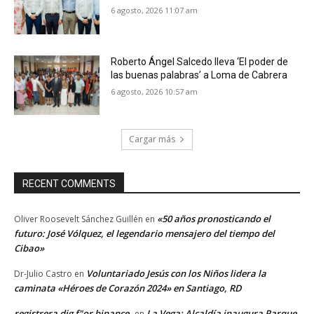
6 agosto, 2026 11:07 am
Roberto Ángel Salcedo lleva ‘El poder de
las buenas palabras’ a Loma de Cabrera
6 agosto, 2026 10:57 am
Cargar más
RECENT COMMENTS
«50 años pronosticando el
Oliver Roosevelt Sánchez Guillén
en
futuro: José Vólquez, el legendario mensajero del tiempo del
Cibao»
Voluntariado Jesús con los Niños lidera la
Dr-Julio Castro
en
caminata «Héroes de Corazón 2024» en Santiago, RD
registrera dig f"or binance
La Vega: Alcaldía inaugura Parque
en