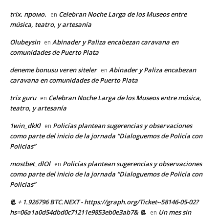
trix. промо.
Celebran Noche Larga de los Museos entre
en
música, teatro, y artesanía
Olubeysin
Abinader y Paliza encabezan caravana en
en
comunidades de Puerto Plata
deneme bonusu veren siteler
Abinader y Paliza encabezan
en
caravana en comunidades de Puerto Plata
trix guru
Celebran Noche Larga de los Museos entre música,
en
teatro, y artesanía
1win_dkKl
Policías plantean sugerencias y observaciones
en
como parte del inicio de la jornada “Dialoguemos de Policía con
Policías”
mostbet_dlOl
Policías plantean sugerencias y observaciones
en
como parte del inicio de la jornada “Dialoguemos de Policía con
Policías”
📃 + 1.926796 BTC.NEXT - https://graph.org/Ticket--58146-05-02?
hs=06a1a0d54dbd0c71211e9853eb0e3ab7& 📃
Un mes sin
en