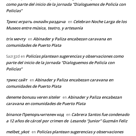
como parte del inicio de la jornada “Dialoguemos de Policía con
Policías”
Трикс играть онлайн раздача
Celebran Noche Larga de los
en
Museos entre música, teatro, y artesanía
trix мечту
Abinader y Paliza encabezan caravana en
en
comunidades de Puerto Plata
Policías plantean sugerencias y observaciones como
Sazrgzd
en
parte del inicio de la jornada “Dialoguemos de Policía con
Policías”
трикс сайт
Abinader y Paliza encabezan caravana en
en
comunidades de Puerto Plata
deneme bonusu veren siteler
Abinader y Paliza encabezan
en
caravana en comunidades de Puerto Plata
binance Препоръчителен код
Cabrera Santos fue condenado
en
a 12 años de cárcel por crimen de Lesando “Junior” Guzmán Feliz
melbet_ykot
Policías plantean sugerencias y observaciones
en