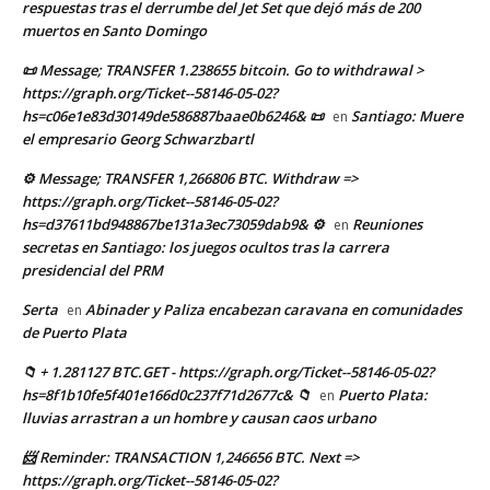
respuestas tras el derrumbe del Jet Set que dejó más de 200
muertos en Santo Domingo
📜 Message; TRANSFER 1.238655 bitcoin. Go to withdrawal >
https://graph.org/Ticket--58146-05-02?
hs=c06e1e83d30149de586887baae0b6246& 📜
Santiago: Muere
en
el empresario Georg Schwarzbartl
⚙ Message; TRANSFER 1,266806 BTC. Withdraw =>
https://graph.org/Ticket--58146-05-02?
hs=d37611bd948867be131a3ec73059dab9& ⚙
Reuniones
en
secretas en Santiago: los juegos ocultos tras la carrera
presidencial del PRM
Serta
Abinader y Paliza encabezan caravana en comunidades
en
de Puerto Plata
📁 + 1.281127 BTC.GET - https://graph.org/Ticket--58146-05-02?
hs=8f1b10fe5f401e166d0c237f71d2677c& 📁
Puerto Plata:
en
lluvias arrastran a un hombre y causan caos urbano
📨 Reminder: TRANSACTION 1,246656 BTC. Next =>
https://graph.org/Ticket--58146-05-02?