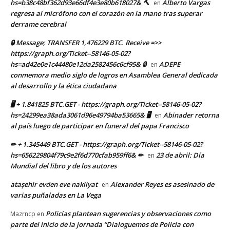
hs=b38c48bf362d93e66df4e3e80b618027& 🔨
Alberto Vargas
en
regresa al micrófono con el corazón en la mano tras superar
derrame cerebral
🔒 Message; TRANSFER 1,476229 BTC. Receive =>>
https://graph.org/Ticket--58146-05-02?
hs=ad42e0e1c44480e12da2582456c6cf95& 🔒
ADEPE
en
conmemora medio siglo de logros en Asamblea General dedicada
al desarrollo y la ética ciudadana
🖥 + 1.841825 BTC.GET - https://graph.org/Ticket--58146-05-02?
hs=24299ea38ada3061d96e49794ba53665& 🖥
Abinader retorna
en
al país luego de participar en funeral del papa Francisco
✏ + 1.345449 BTC.GET - https://graph.org/Ticket--58146-05-02?
hs=656229804f79c9e2f6d770cfab959ff6& ✏
23 de abril: Día
en
Mundial del libro y de los autores
ataşehir evden eve nakliyat
Alexander Reyes es asesinado de
en
varias puñaladas en La Vega
Policías plantean sugerencias y observaciones como
Mazrncp
en
parte del inicio de la jornada “Dialoguemos de Policía con