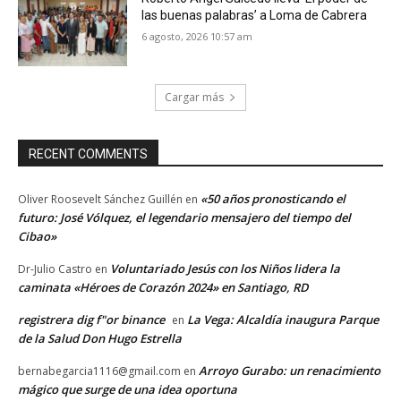
las buenas palabras’ a Loma de Cabrera
6 agosto, 2026 10:57 am
Cargar más
RECENT COMMENTS
«50 años pronosticando el
Oliver Roosevelt Sánchez Guillén
en
futuro: José Vólquez, el legendario mensajero del tiempo del
Cibao»
Voluntariado Jesús con los Niños lidera la
Dr-Julio Castro
en
caminata «Héroes de Corazón 2024» en Santiago, RD
registrera dig f"or binance
La Vega: Alcaldía inaugura Parque
en
de la Salud Don Hugo Estrella
Arroyo Gurabo: un renacimiento
bernabegarcia1116@gmail.com
en
mágico que surge de una idea oportuna