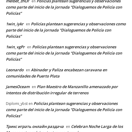
melbet_zhOr
Policías plantean sugerencias y observaciones
en
como parte del inicio de la jornada “Dialoguemos de Policía con
Policías”
1win_iykr
Policías plantean sugerencias y observaciones como
en
parte del inicio de la jornada “Dialoguemos de Policía con
Policías”
1win_vgPr
Policías plantean sugerencias y observaciones
en
como parte del inicio de la jornada “Dialoguemos de Policía con
Policías”
Leonardo
Abinader y Paliza encabezan caravana en
en
comunidades de Puerto Plata
JamesOceam
Plan Maestro de Manzanillo amenazado por
en
intentos de distribución irregular de terrenos
Policías plantean sugerencias y observaciones
Diplomi_ybst
en
como parte del inicio de la jornada “Dialoguemos de Policía con
Policías”
Трикс играть онлайн раздача
Celebran Noche Larga de los
en