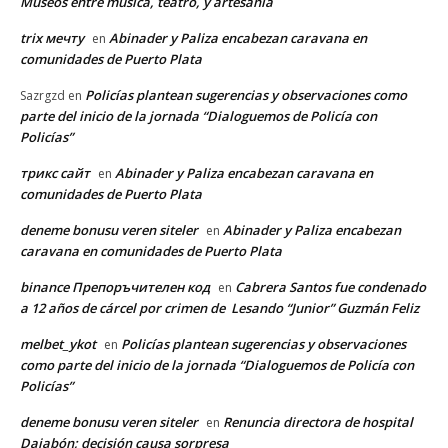
Museos entre música, teatro, y artesanía
trix мечту
Abinader y Paliza encabezan caravana en
en
comunidades de Puerto Plata
Policías plantean sugerencias y observaciones como
Sazrgzd
en
parte del inicio de la jornada “Dialoguemos de Policía con
Policías”
трикс сайт
Abinader y Paliza encabezan caravana en
en
comunidades de Puerto Plata
deneme bonusu veren siteler
Abinader y Paliza encabezan
en
caravana en comunidades de Puerto Plata
binance Препоръчителен код
Cabrera Santos fue condenado
en
a 12 años de cárcel por crimen de Lesando “Junior” Guzmán Feliz
melbet_ykot
Policías plantean sugerencias y observaciones
en
como parte del inicio de la jornada “Dialoguemos de Policía con
Policías”
deneme bonusu veren siteler
Renuncia directora de hospital
en
Dajabón; decisión causa sorpresa