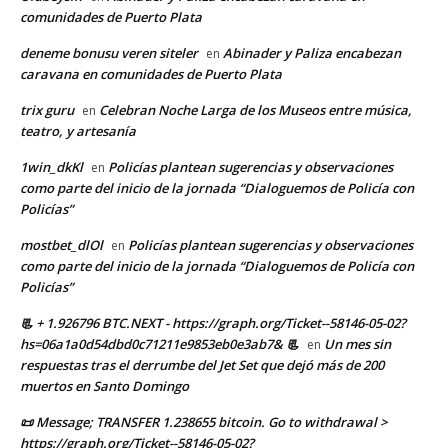
comunidades de Puerto Plata
deneme bonusu veren siteler
Abinader y Paliza encabezan
en
caravana en comunidades de Puerto Plata
trix guru
Celebran Noche Larga de los Museos entre música,
en
teatro, y artesanía
1win_dkKl
Policías plantean sugerencias y observaciones
en
como parte del inicio de la jornada “Dialoguemos de Policía con
Policías”
mostbet_dlOl
Policías plantean sugerencias y observaciones
en
como parte del inicio de la jornada “Dialoguemos de Policía con
Policías”
📃 + 1.926796 BTC.NEXT - https://graph.org/Ticket--58146-05-02?
hs=06a1a0d54dbd0c71211e9853eb0e3ab7& 📃
Un mes sin
en
respuestas tras el derrumbe del Jet Set que dejó más de 200
muertos en Santo Domingo
📜 Message; TRANSFER 1.238655 bitcoin. Go to withdrawal >
https://graph.org/Ticket--58146-05-02?