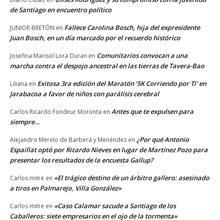
de Santiago en encuentro político
Fallece Carolina Bosch, hija del expresidente
JUNIOR BRETÓN
en
Juan Bosch, en un día marcado por el recuerdo histórico
Comunitarios convocan a una
Josefina Marisol Lora Duran
en
marcha contra el despojo ancestral en las tierras de Tavera-Bao
Exitosa 3ra edición del Maratón ‘5K Corriendo por Ti’ en
Liliana
en
Jarabacoa a favor de niños con parálisis cerebral
Antes que te expulsen para
Carlos Ricardo Fondeur Moronta
en
siempre…
¿Por qué Antonio
Alejandro Merelo de Barberá y Menéndez
en
Espaillat optó por Ricardo Nieves en lugar de Martínez Pozo para
presentar los resultados de la encuesta Gallup?
«El trágico destino de un árbitro gallero: asesinado
Carlos mitre
en
a tiros en Palmarejo, Villa González»
«Caso Calamar sacude a Santiago de los
Carlos mitre
en
Caballeros: siete empresarios en el ojo de la tormenta»