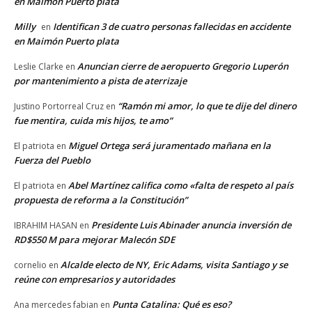
en Maimón Puerto plata
Milly
Identifican 3 de cuatro personas fallecidas en accidente
en
en Maimón Puerto plata
Anuncian cierre de aeropuerto Gregorio Luperón
Leslie Clarke
en
por mantenimiento a pista de aterrizaje
“Ramón mi amor, lo que te dije del dinero
Justino Portorreal Cruz
en
fue mentira, cuida mis hijos, te amo”
Miguel Ortega será juramentado mañana en la
El patriota
en
Fuerza del Pueblo
Abel Martínez califica como «falta de respeto al país
El patriota
en
propuesta de reforma a la Constitución”
Presidente Luis Abinader anuncia inversión de
IBRAHIM HASAN
en
RD$550 M para mejorar Malecón SDE
Alcalde electo de NY, Eric Adams, visita Santiago y se
cornelio
en
reúne con empresarios y autoridades
Punta Catalina: Qué es eso?
Ana mercedes fabian
en