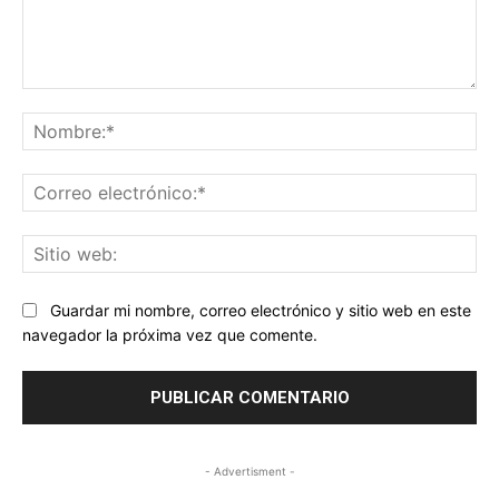
Comentario:
No
Co
ele
Sit
we
Guardar mi nombre, correo electrónico y sitio web en este
navegador la próxima vez que comente.
- Advertisment -