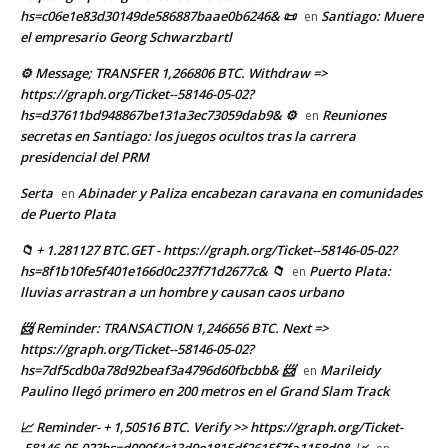
hs=c06e1e83d30149de586887baae0b6246& 📜
Santiago: Muere
en
el empresario Georg Schwarzbartl
⚙ Message; TRANSFER 1,266806 BTC. Withdraw =>
https://graph.org/Ticket--58146-05-02?
hs=d37611bd948867be131a3ec73059dab9& ⚙
Reuniones
en
secretas en Santiago: los juegos ocultos tras la carrera
presidencial del PRM
Serta
Abinader y Paliza encabezan caravana en comunidades
en
de Puerto Plata
📁 + 1.281127 BTC.GET - https://graph.org/Ticket--58146-05-02?
hs=8f1b10fe5f401e166d0c237f71d2677c& 📁
Puerto Plata:
en
lluvias arrastran a un hombre y causan caos urbano
📨 Reminder: TRANSACTION 1,246656 BTC. Next =>
https://graph.org/Ticket--58146-05-02?
hs=7df5cdb0a78d92beaf3a4796d60fbcbb& 📨
Marileidy
en
Paulino llegó primero en 200 metros en el Grand Slam Track
📈 Reminder- + 1,50516 BTC. Verify >> https://graph.org/Ticket-