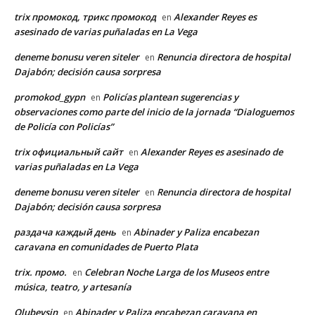
trix промокод, трикс промокод
Alexander Reyes es
en
asesinado de varias puñaladas en La Vega
deneme bonusu veren siteler
Renuncia directora de hospital
en
Dajabón; decisión causa sorpresa
promokod_gypn
Policías plantean sugerencias y
en
observaciones como parte del inicio de la jornada “Dialoguemos
de Policía con Policías”
trix официальный сайт
Alexander Reyes es asesinado de
en
varias puñaladas en La Vega
deneme bonusu veren siteler
Renuncia directora de hospital
en
Dajabón; decisión causa sorpresa
раздача каждый день
Abinader y Paliza encabezan
en
caravana en comunidades de Puerto Plata
trix. промо.
Celebran Noche Larga de los Museos entre
en
música, teatro, y artesanía
Olubeysin
Abinader y Paliza encabezan caravana en
en