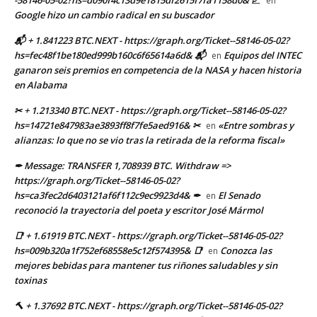
-58146-05-02?hs=d090f4c13d9e1815df2615f7fa1158d0& 📈
en
Google hizo un cambio radical en su buscador
📬 + 1.841223 BTC.NEXT - https://graph.org/Ticket--58146-05-02?
hs=fec48f1be180ed999b160c6f65614a6d& 📬
Equipos del INTEC
en
ganaron seis premios en competencia de la NASA y hacen historia
en Alabama
✂ + 1.213340 BTC.NEXT - https://graph.org/Ticket--58146-05-02?
hs=14721e847983ae3893ff8f7fe5aed916& ✂
«Entre sombras y
en
alianzas: lo que no se vio tras la retirada de la reforma fiscal»
✒ Message: TRANSFER 1,708939 BTC. Withdraw =>
https://graph.org/Ticket--58146-05-02?
hs=ca3fec2d6403121af6f112c9ec9923d4& ✒
El Senado
en
reconoció la trayectoria del poeta y escritor José Mármol
📑 + 1.61919 BTC.NEXT - https://graph.org/Ticket--58146-05-02?
hs=009b320a1f752ef68558e5c12f574395& 📑
Conozca las
en
mejores bebidas para mantener tus riñones saludables y sin
toxinas
🔨 + 1.37692 BTC.NEXT - https://graph.org/Ticket--58146-05-02?