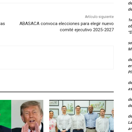
de
de
Artículo siguiente
1w
ras
ABASACA convoca elecciones para elegir nuevo
ob
comité ejecutivo 2025-2027
“D
so
Mu
de
en
Pl
de
as
de
de
de
La
ar