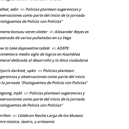
lbet_seEn
Policías plantean sugerencias y
en
servaciones como parte del inicio de la jornada
ialoguemos de Policía con Policías”
neme bonusu veren siteler
Alexander Reyes es
en
esinado de varias puñaladas en La Vega
w to take dapoxetine tablet
ADEPE
en
nmemora medio siglo de logros en Asamblea
neral dedicada al desarrollo y la ética ciudadana
lyaris darknet_upkn
Policías plantean
en
gerencias y observaciones como parte del inicio
 la jornada “Dialoguemos de Policía con Policías”
mgomg_mykl
Policías plantean sugerencias y
en
servaciones como parte del inicio de la jornada
ialoguemos de Policía con Policías”
orifem
Celebran Noche Larga de los Museos
en
tre música, teatro, y artesanía