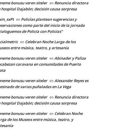
neme bonusu veren siteler
Renuncia directora
en
 hospital Dajabón; decisión causa sorpresa
in_sxPt
Policías plantean sugerencias y
en
servaciones como parte del inicio de la jornada
ialoguemos de Policía con Policías”
cialmetric
Celebran Noche Larga de los
en
seos entre música, teatro, y artesanía
neme bonusu veren siteler
Abinader y Paliza
en
cabezan caravana en comunidades de Puerto
ata
neme bonusu veren siteler
Alexander Reyes es
en
esinado de varias puñaladas en La Vega
neme bonusu veren siteler
Renuncia directora
en
 hospital Dajabón; decisión causa sorpresa
neme bonusu veren siteler
Celebran Noche
en
rga de los Museos entre música, teatro, y
tesanía