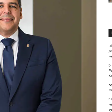
Ol
pr
me
Dr
li
Sa
re
in
be
re
o