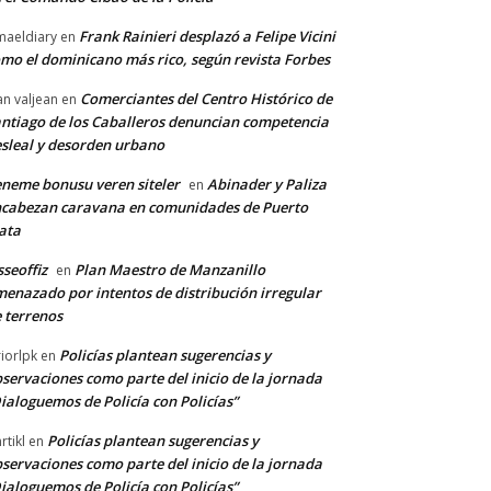
Frank Rainieri desplazó a Felipe Vicini
maeldiary
en
mo el dominicano más rico, según revista Forbes
Comerciantes del Centro Histórico de
an valjean
en
ntiago de los Caballeros denuncian competencia
sleal y desorden urbano
neme bonusu veren siteler
Abinader y Paliza
en
cabezan caravana en comunidades de Puerto
ata
sseoffiz
Plan Maestro de Manzanillo
en
enazado por intentos de distribución irregular
 terrenos
Policías plantean sugerencias y
riorlpk
en
servaciones como parte del inicio de la jornada
ialoguemos de Policía con Policías”
Policías plantean sugerencias y
rtikl
en
servaciones como parte del inicio de la jornada
ialoguemos de Policía con Policías”