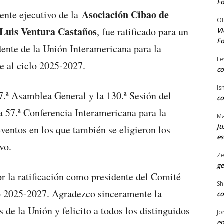
Fo
Asociación Cibao de
dente ejecutivo de la
O
 Luis Ventura Castaños
, fue ratificado para un
Vi
Fo
ente de la Unión Interamericana para la
Le
te al ciclo 2025-2027.
co
Is
57.ª Asamblea General y la 130.ª Sesión del
co
a 57.ª Conferencia Interamericana para la
Ma
ju
ventos en los que también se eligieron los
es
ivo.
Ze
ge
 la ratificación como presidente del Comité
Sh
do 2025-2027. Agradezco sinceramente la
co
de la Unión y felicito a todos los distinguidos
Jo
en