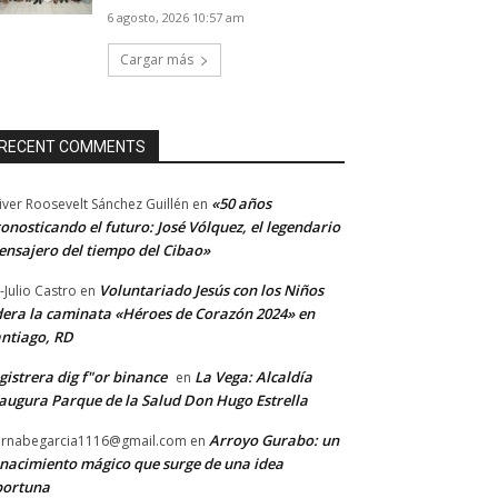
6 agosto, 2026 10:57 am
Cargar más
RECENT COMMENTS
«50 años
iver Roosevelt Sánchez Guillén
en
onosticando el futuro: José Vólquez, el legendario
nsajero del tiempo del Cibao»
Voluntariado Jesús con los Niños
-Julio Castro
en
dera la caminata «Héroes de Corazón 2024» en
ntiago, RD
gistrera dig f"or binance
La Vega: Alcaldía
en
augura Parque de la Salud Don Hugo Estrella
Arroyo Gurabo: un
rnabegarcia1116@gmail.com
en
nacimiento mágico que surge de una idea
portuna