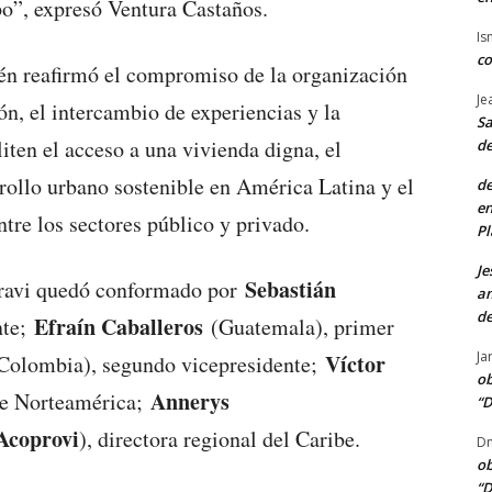
po”, expresó Ventura Castaños.
Is
co
ién reafirmó el compromiso de la organización
Je
n, el intercambio de experiencias y la
Sa
iten el acceso a una vivienda digna, el
de
rrollo urbano sostenible en América Latina y el
de
en
ntre los sectores público y privado.
Pl
Je
Sebastián
ravi quedó conformado por
am
de
Efraín Caballeros
nte;
(Guatemala), primer
Ja
Víctor
olombia), segundo vicepresidente;
ob
Annerys
de Norteamérica;
“D
Acoprovi
), directora regional del Caribe.
Dn
ob
“D