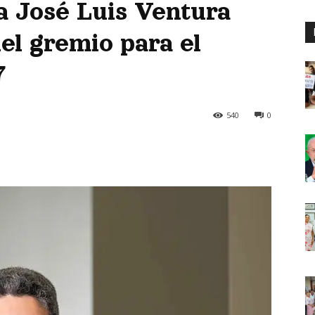
 a José Luis Ventura
el gremio para el
7
540
0