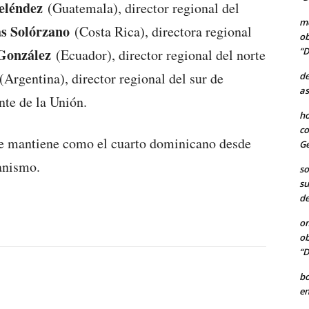
léndez
(Guatemala), director regional del
me
s Solórzano
(Costa Rica), directora regional
ob
“D
González
(Ecuador), director regional del norte
(Argentina), director regional del sur de
de
as
nte de la Unión.
ho
co
se mantiene como el cuarto dominicano desde
Ge
anismo.
so
su
de
o
ob
“D
b
en