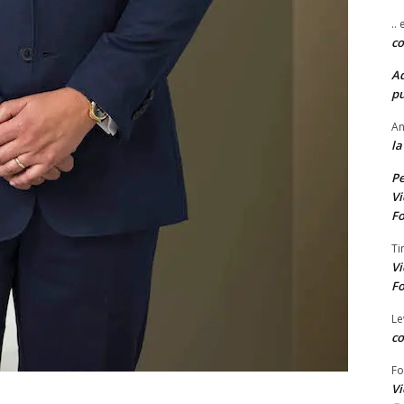
..
co
A
pu
An
la
Pe
Vi
Fo
Ti
Vi
Fo
Le
co
Fo
Vi