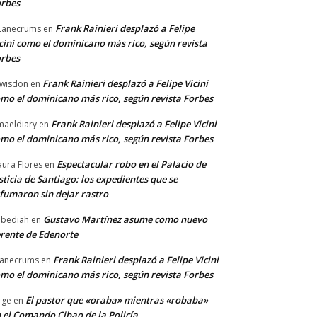
rbes
Frank Rainieri desplazó a Felipe
Lanecrums
en
cini como el dominicano más rico, según revista
rbes
Frank Rainieri desplazó a Felipe Vicini
wisdon
en
mo el dominicano más rico, según revista Forbes
Frank Rainieri desplazó a Felipe Vicini
maeldiary
en
mo el dominicano más rico, según revista Forbes
Espectacular robo en el Palacio de
ura Flores
en
sticia de Santiago: los expedientes que se
fumaron sin dejar rastro
Gustavo Martínez asume como nuevo
bediah
en
rente de Edenorte
Frank Rainieri desplazó a Felipe Vicini
anecrums
en
mo el dominicano más rico, según revista Forbes
El pastor que «oraba» mientras «robaba»
rge
en
 el Comando Cibao de la Policía