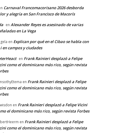
Carnaval Francomacorisano 2026 desborda
en
lor y alegría en San Francisco de Macorís
da
Alexander Reyes es asesinado de varias
en
ñaladas en La Vega
Explican por qué en el Cibao se habla con
gela
en
 i en campos y ciudades
terHeact
Frank Rainieri desplazó a Felipe
en
cini como el dominicano más rico, según revista
rbes
Frank Rainieri desplazó a Felipe
msothyEtema
en
cini como el dominicano más rico, según revista
rbes
Frank Rainieri desplazó a Felipe Vicini
wisdon
en
mo el dominicano más rico, según revista Forbes
Frank Rainieri desplazó a Felipe
bertHeerm
en
cini como el dominicano más rico, según revista