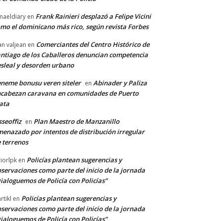
Frank Rainieri desplazó a Felipe Vicini
maeldiary
en
mo el dominicano más rico, según revista Forbes
Comerciantes del Centro Histórico de
an valjean
en
ntiago de los Caballeros denuncian competencia
sleal y desorden urbano
neme bonusu veren siteler
Abinader y Paliza
en
cabezan caravana en comunidades de Puerto
ata
sseoffiz
Plan Maestro de Manzanillo
en
enazado por intentos de distribución irregular
 terrenos
Policías plantean sugerencias y
riorlpk
en
servaciones como parte del inicio de la jornada
ialoguemos de Policía con Policías”
Policías plantean sugerencias y
rtikl
en
servaciones como parte del inicio de la jornada
ialoguemos de Policía con Policías”