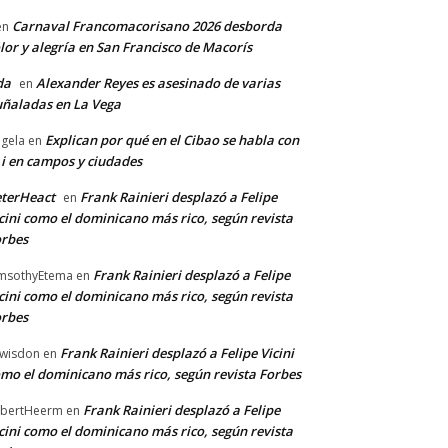
Carnaval Francomacorisano 2026 desborda
en
lor y alegría en San Francisco de Macorís
da
Alexander Reyes es asesinado de varias
en
ñaladas en La Vega
Explican por qué en el Cibao se habla con
gela
en
 i en campos y ciudades
terHeact
Frank Rainieri desplazó a Felipe
en
cini como el dominicano más rico, según revista
rbes
Frank Rainieri desplazó a Felipe
msothyEtema
en
cini como el dominicano más rico, según revista
rbes
Frank Rainieri desplazó a Felipe Vicini
wisdon
en
mo el dominicano más rico, según revista Forbes
Frank Rainieri desplazó a Felipe
bertHeerm
en
cini como el dominicano más rico, según revista