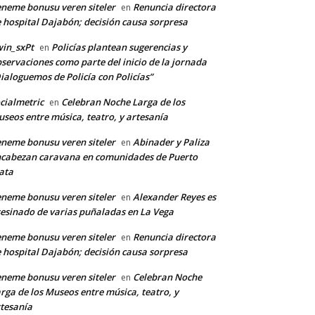
neme bonusu veren siteler
Renuncia directora
en
 hospital Dajabón; decisión causa sorpresa
in_sxPt
Policías plantean sugerencias y
en
servaciones como parte del inicio de la jornada
ialoguemos de Policía con Policías”
*
cialmetric
Celebran Noche Larga de los
en
seos entre música, teatro, y artesanía
neme bonusu veren siteler
Abinader y Paliza
en
co:*
cabezan caravana en comunidades de Puerto
ata
neme bonusu veren siteler
Alexander Reyes es
en
esinado de varias puñaladas en La Vega
neme bonusu veren siteler
Renuncia directora
en
 hospital Dajabón; decisión causa sorpresa
neme bonusu veren siteler
Celebran Noche
en
rga de los Museos entre música, teatro, y
tesanía