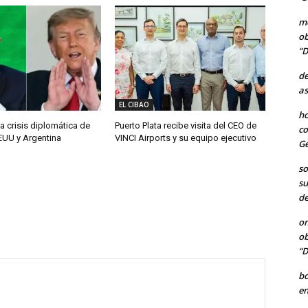
me
ob
“D
de
as
EL CIBAO
ho
a crisis diplomática de
Puerto Plata recibe visita del CEO de
co
EUU y Argentina
VINCI Airports y su equipo ejecutivo
Ge
so
su
de
o
ob
“D
b
en