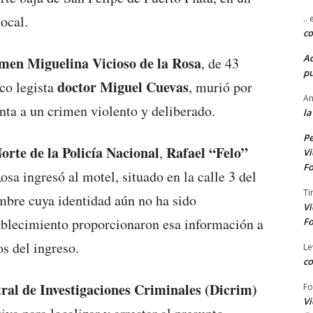
ocal.
..
co
A
men Miguelina Vicioso de la Rosa
, de 43
pu
doctor Miguel Cuevas
co legista
, murió por
An
unta a un crimen violento y deliberado.
la
Pe
orte de la Policía Nacional
Rafael “Felo”
,
Vi
Fo
osa ingresó al motel, situado en la calle 3 del
Ti
mbre cuya identidad aún no ha sido
Vi
ablecimiento proporcionaron esa información a
Fo
os del ingreso.
Le
co
ral de Investigaciones Criminales (Dicrim)
Fo
Vi