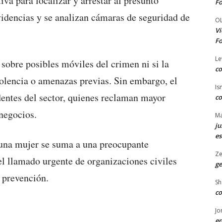
iva para localizar y arrestar al presunto
Fo
videncias y se analizan cámaras de seguridad de
O
Vi
Fo
Le
 sobre posibles móviles del crimen ni si la
co
olencia o amenazas previas. Sin embargo, el
Is
dentes del sector, quienes reclaman mayor
co
 negocios.
Ma
ju
es
 una mujer se suma a una preocupante
Ze
el llamado urgente de organizaciones civiles
ge
y prevención.
Sh
co
Jo
en