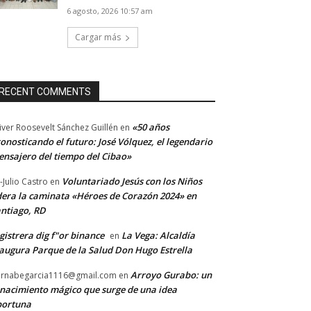
6 agosto, 2026 10:57 am
Cargar más
RECENT COMMENTS
«50 años
iver Roosevelt Sánchez Guillén
en
onosticando el futuro: José Vólquez, el legendario
nsajero del tiempo del Cibao»
Voluntariado Jesús con los Niños
-Julio Castro
en
dera la caminata «Héroes de Corazón 2024» en
ntiago, RD
gistrera dig f"or binance
La Vega: Alcaldía
en
augura Parque de la Salud Don Hugo Estrella
Arroyo Gurabo: un
rnabegarcia1116@gmail.com
en
nacimiento mágico que surge de una idea
portuna