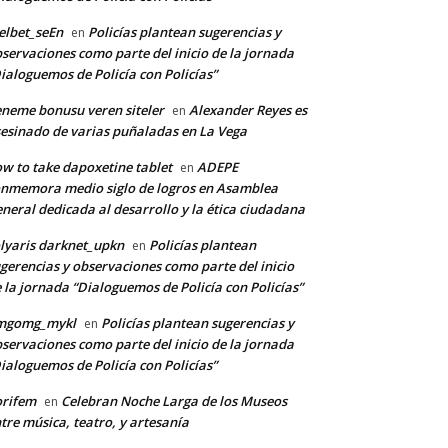
lbet_seEn
Policías plantean sugerencias y
en
servaciones como parte del inicio de la jornada
ialoguemos de Policía con Policías”
neme bonusu veren siteler
Alexander Reyes es
en
esinado de varias puñaladas en La Vega
w to take dapoxetine tablet
ADEPE
en
nmemora medio siglo de logros en Asamblea
neral dedicada al desarrollo y la ética ciudadana
lyaris darknet_upkn
Policías plantean
en
gerencias y observaciones como parte del inicio
 la jornada “Dialoguemos de Policía con Policías”
mgomg_mykl
Policías plantean sugerencias y
en
servaciones como parte del inicio de la jornada
ialoguemos de Policía con Policías”
orifem
Celebran Noche Larga de los Museos
en
tre música, teatro, y artesanía