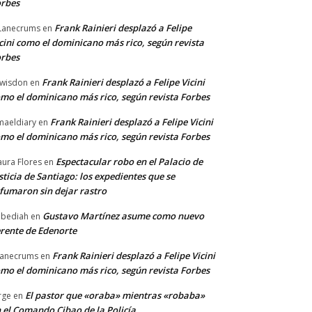
rbes
Frank Rainieri desplazó a Felipe
Lanecrums
en
cini como el dominicano más rico, según revista
rbes
Frank Rainieri desplazó a Felipe Vicini
wisdon
en
mo el dominicano más rico, según revista Forbes
Frank Rainieri desplazó a Felipe Vicini
maeldiary
en
mo el dominicano más rico, según revista Forbes
Espectacular robo en el Palacio de
ura Flores
en
sticia de Santiago: los expedientes que se
fumaron sin dejar rastro
Gustavo Martínez asume como nuevo
bediah
en
rente de Edenorte
Frank Rainieri desplazó a Felipe Vicini
anecrums
en
mo el dominicano más rico, según revista Forbes
El pastor que «oraba» mientras «robaba»
rge
en
 el Comando Cibao de la Policía