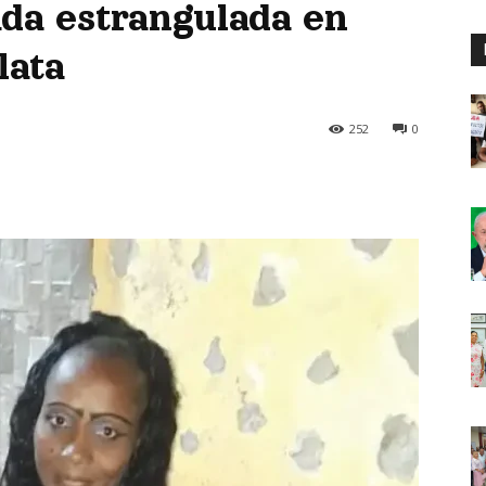
ada estrangulada en
lata
252
0