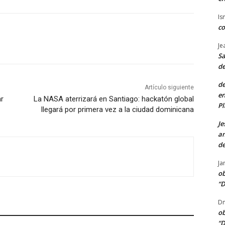
Is
co
Je
Sa
de
de
Artículo siguiente
en
ar
La NASA aterrizará en Santiago: hackatón global
Pl
llegará por primera vez a la ciudad dominicana
Je
am
de
Ja
ob
“D
Dn
ob
“D