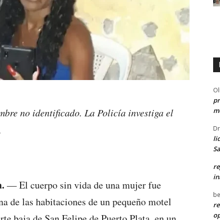
Ol
pr
me
bre no identificado. La Policía investiga el
.
Dr
li
Sa
re
in
.
— El cuerpo sin vida de una mujer fue
be
na de las habitaciones de un pequeño motel
re
o
arte baja de San Felipe de Puerto Plata, en un