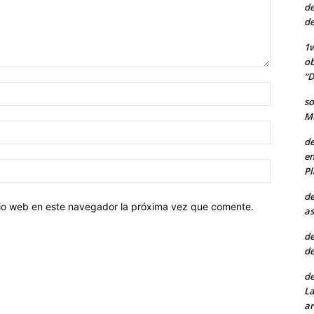
de
de
1w
ob
“D
Nombre:
so
Mu
Correo
de
electróni
en
Sitio
Pl
web:
de
itio web en este navegador la próxima vez que comente.
as
de
de
de
La
ar