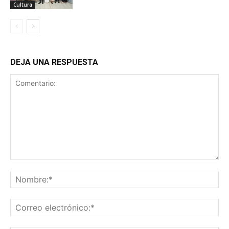
Cultura
DEJA UNA RESPUESTA
Comentario:
No
Co
ele