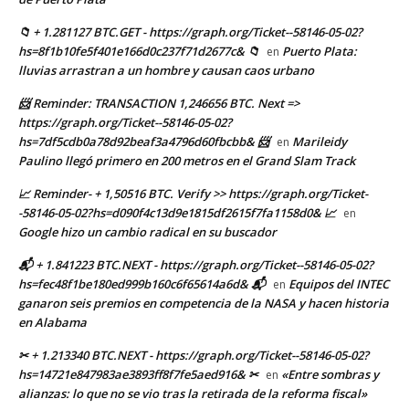
📁 + 1.281127 BTC.GET - https://graph.org/Ticket--58146-05-02?
hs=8f1b10fe5f401e166d0c237f71d2677c& 📁
Puerto Plata:
en
lluvias arrastran a un hombre y causan caos urbano
📨 Reminder: TRANSACTION 1,246656 BTC. Next =>
https://graph.org/Ticket--58146-05-02?
hs=7df5cdb0a78d92beaf3a4796d60fbcbb& 📨
Marileidy
en
Paulino llegó primero en 200 metros en el Grand Slam Track
📈 Reminder- + 1,50516 BTC. Verify >> https://graph.org/Ticket-
-58146-05-02?hs=d090f4c13d9e1815df2615f7fa1158d0& 📈
en
Google hizo un cambio radical en su buscador
📬 + 1.841223 BTC.NEXT - https://graph.org/Ticket--58146-05-02?
hs=fec48f1be180ed999b160c6f65614a6d& 📬
Equipos del INTEC
en
ganaron seis premios en competencia de la NASA y hacen historia
en Alabama
✂ + 1.213340 BTC.NEXT - https://graph.org/Ticket--58146-05-02?
hs=14721e847983ae3893ff8f7fe5aed916& ✂
«Entre sombras y
en
alianzas: lo que no se vio tras la retirada de la reforma fiscal»