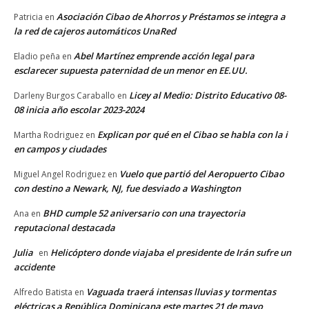
Asociación Cibao de Ahorros y Préstamos se integra a
Patricia
en
la red de cajeros automáticos UnaRed
Abel Martínez emprende acción legal para
Eladio peña
en
esclarecer supuesta paternidad de un menor en EE.UU.
Licey al Medio: Distrito Educativo 08-
Darleny Burgos Caraballo
en
08 inicia año escolar 2023-2024
Explican por qué en el Cibao se habla con la i
Martha Rodriguez
en
en campos y ciudades
Vuelo que partió del Aeropuerto Cibao
Miguel Angel Rodriguez
en
con destino a Newark, NJ, fue desviado a Washington
BHD cumple 52 aniversario con una trayectoria
Ana
en
reputacional destacada
Julia
Helicóptero donde viajaba el presidente de Irán sufre un
en
accidente
Vaguada traerá intensas lluvias y tormentas
Alfredo Batista
en
eléctricas a República Dominicana este martes 21 de mayo