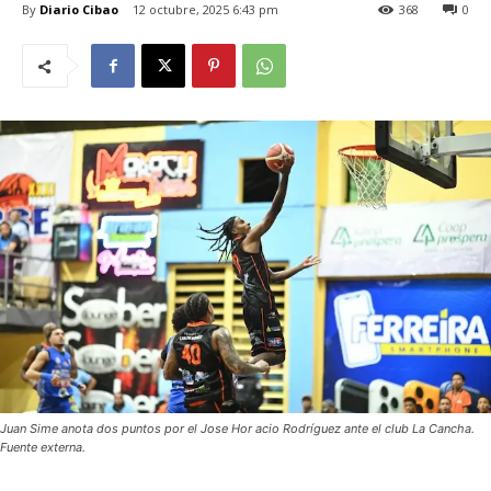
By
Diario Cibao
12 octubre, 2025 6:43 pm
368
0
Juan Sime anota dos puntos por el Jose Hor acio Rodríguez ante el club La Cancha.
Fuente externa.