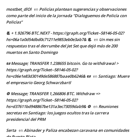
mostbet_dlOl
Policías plantean sugerencias y observaciones
en
como parte del inicio de la jornada “Dialoguemos de Policía con
Policías”
📃 + 1.926796 BTC.NEXT - https://graph.org/Ticket--58146-05-02?
hs=06a1a0d54dbd0c71211e9853eb0e3ab7& 📃
Un mes sin
en
respuestas tras el derrumbe del Jet Set que dejó más de 200
muertos en Santo Domingo
📜 Message; TRANSFER 1.238655 bitcoin. Go to withdrawal >
https://graph.org/Ticket--58146-05-02?
hs=c06e1e83d30149de586887baae0b6246& 📜
Santiago: Muere
en
el empresario Georg Schwarzbartl
⚙ Message; TRANSFER 1,266806 BTC. Withdraw =>
https://graph.org/Ticket--58146-05-02?
hs=d37611bd948867be131a3ec73059dab9& ⚙
Reuniones
en
secretas en Santiago: los juegos ocultos tras la carrera
presidencial del PRM
Serta
Abinader y Paliza encabezan caravana en comunidades
en
de Puerto Plata