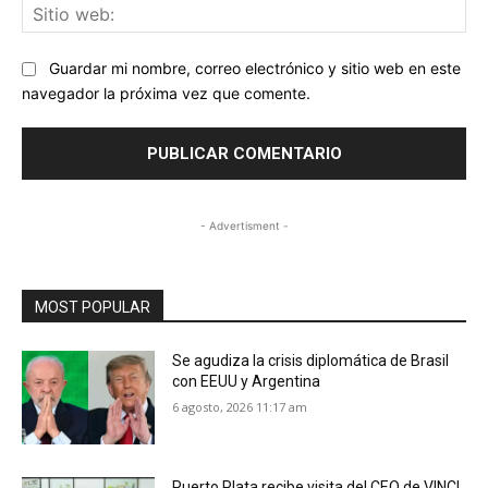
Sit
we
Guardar mi nombre, correo electrónico y sitio web en este
navegador la próxima vez que comente.
- Advertisment -
MOST POPULAR
Se agudiza la crisis diplomática de Brasil
con EEUU y Argentina
6 agosto, 2026 11:17 am
Puerto Plata recibe visita del CEO de VINCI