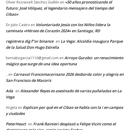
«50 años pronosticando el
Oliver Roosevelt Sánchez Guillén
en
futuro: José Vólquez, el legendario mensajero del tiempo del
Cibao»
Voluntariado Jesús con los Niños lidera la
Dr-Julio Castro
en
caminata «Héroes de Corazón 2024» en Santiago, RD
registrera dig f"or binance
La Vega: Alcaldía inaugura Parque
en
de la Salud Don Hugo Estrella
Arroyo Gurabo: un renacimiento
bernabegarcia1116@gmail.com
en
mágico que surge de una idea oportuna
Carnaval Francomacorisano 2026 desborda color y alegría en
..
en
San Francisco de Macorís
Ada
Alexander Reyes es asesinado de varias puñaladas en La
en
Vega
Explican por qué en el Cibao se habla con la i en campos
Angela
en
y ciudades
PeterHeact
Frank Rainieri desplazó a Felipe Vicini como el
en