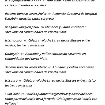
trix официальный сайт
Alexander Reyes es asesinado de
en
varias puñaladas en La Vega
deneme bonusu veren siteler
Renuncia directora de hospital
en
Dajabón; decisión causa sorpresa
раздача каждый день
Abinader y Paliza encabezan
en
caravana en comunidades de Puerto Plata
trix. промо.
Celebran Noche Larga de los Museos entre
en
música, teatro, y artesanía
Olubeysin
Abinader y Paliza encabezan caravana en
en
comunidades de Puerto Plata
deneme bonusu veren siteler
Abinader y Paliza encabezan
en
caravana en comunidades de Puerto Plata
trix guru
Celebran Noche Larga de los Museos entre música,
en
teatro, y artesanía
1win_dkKl
Policías plantean sugerencias y observaciones
en
como parte del inicio de la jornada “Dialoguemos de Policía con
Policías”