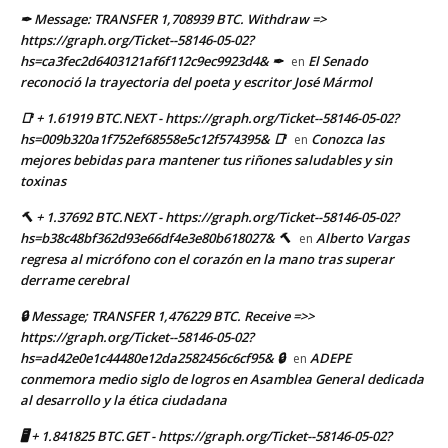
✒ Message: TRANSFER 1,708939 BTC. Withdraw =>
https://graph.org/Ticket--58146-05-02?
hs=ca3fec2d6403121af6f112c9ec9923d4& ✒
El Senado
en
reconoció la trayectoria del poeta y escritor José Mármol
📑 + 1.61919 BTC.NEXT - https://graph.org/Ticket--58146-05-02?
hs=009b320a1f752ef68558e5c12f574395& 📑
Conozca las
en
mejores bebidas para mantener tus riñones saludables y sin
toxinas
🔨 + 1.37692 BTC.NEXT - https://graph.org/Ticket--58146-05-02?
hs=b38c48bf362d93e66df4e3e80b618027& 🔨
Alberto Vargas
en
regresa al micrófono con el corazón en la mano tras superar
derrame cerebral
🔒 Message; TRANSFER 1,476229 BTC. Receive =>>
https://graph.org/Ticket--58146-05-02?
hs=ad42e0e1c44480e12da2582456c6cf95& 🔒
ADEPE
en
conmemora medio siglo de logros en Asamblea General dedicada
al desarrollo y la ética ciudadana
🖥 + 1.841825 BTC.GET - https://graph.org/Ticket--58146-05-02?