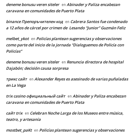
deneme bonusu veren siteler
Abinader y Paliza encabezan
en
caravana en comunidades de Puerto Plata
binance Препоръчителен код
Cabrera Santos fue condenado
en
a 12 años de cárcel por crimen de Lesando “Junior” Guzmán Feliz
melbet_ykot
Policías plantean sugerencias y observaciones
en
como parte del inicio de la jornada “Dialoguemos de Policía con
Policías”
deneme bonusu veren siteler
Renuncia directora de hospital
en
Dajabón; decisión causa sorpresa
трикс сайт
Alexander Reyes es asesinado de varias puñaladas
en
en La Vega
trix casino официальный сайт
Abinader y Paliza encabezan
en
caravana en comunidades de Puerto Plata
сайт trix
Celebran Noche Larga de los Museos entre música,
en
teatro, y artesanía
mostbet_paKt
Policías plantean sugerencias y observaciones
en