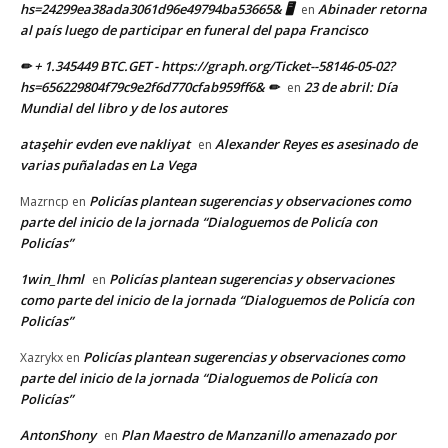
hs=24299ea38ada3061d96e49794ba53665& 🖥
Abinader retorna
en
al país luego de participar en funeral del papa Francisco
✏ + 1.345449 BTC.GET - https://graph.org/Ticket--58146-05-02?
hs=656229804f79c9e2f6d770cfab959ff6& ✏
23 de abril: Día
en
Mundial del libro y de los autores
ataşehir evden eve nakliyat
Alexander Reyes es asesinado de
en
varias puñaladas en La Vega
Policías plantean sugerencias y observaciones como
Mazrncp
en
parte del inicio de la jornada “Dialoguemos de Policía con
Policías”
1win_lhml
Policías plantean sugerencias y observaciones
en
como parte del inicio de la jornada “Dialoguemos de Policía con
Policías”
Policías plantean sugerencias y observaciones como
Xazrykx
en
parte del inicio de la jornada “Dialoguemos de Policía con
Policías”
AntonShony
Plan Maestro de Manzanillo amenazado por
en