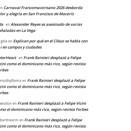
Carnaval Francomacorisano 2026 desborda
en
lor y alegría en San Francisco de Macorís
da
Alexander Reyes es asesinado de varias
en
ñaladas en La Vega
Explican por qué en el Cibao se habla con
gela
en
 i en campos y ciudades
terHeact
Frank Rainieri desplazó a Felipe
en
cini como el dominicano más rico, según revista
rbes
Frank Rainieri desplazó a Felipe
msothyEtema
en
cini como el dominicano más rico, según revista
rbes
Frank Rainieri desplazó a Felipe Vicini
wisdon
en
mo el dominicano más rico, según revista Forbes
Frank Rainieri desplazó a Felipe
bertHeerm
en
cini como el dominicano más rico, según revista