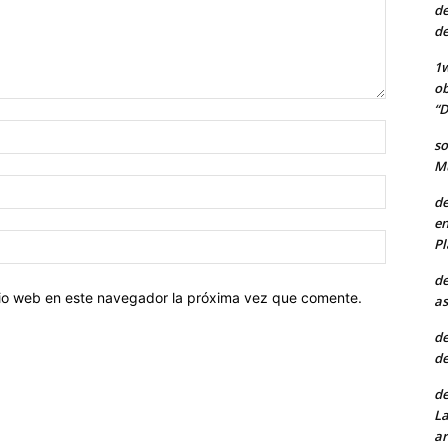
de
de
1w
ob
“D
Nombre:
so
Mu
Correo
de
electróni
en
Sitio
Pl
web:
de
itio web en este navegador la próxima vez que comente.
as
de
de
de
La
ar