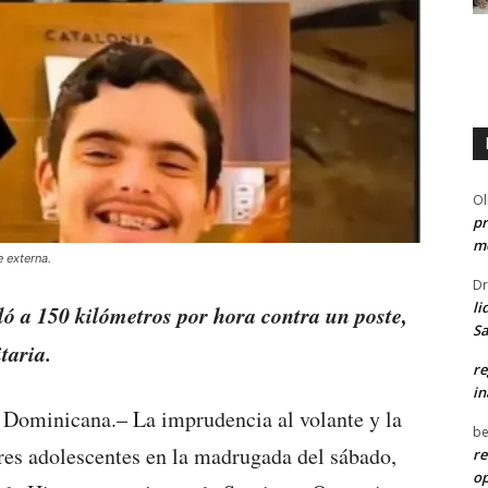
Ol
pr
me
 externa.
Dr
li
ló a 150 kilómetros por hora contra un poste,
Sa
taria.
re
in
a Dominicana.– La imprudencia al volante y la
be
tres adolescentes en la madrugada del sábado,
re
o