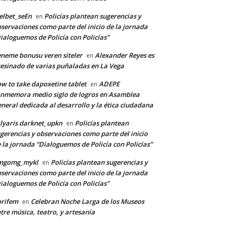
lbet_seEn
Policías plantean sugerencias y
en
servaciones como parte del inicio de la jornada
ialoguemos de Policía con Policías”
neme bonusu veren siteler
Alexander Reyes es
en
esinado de varias puñaladas en La Vega
w to take dapoxetine tablet
ADEPE
en
nmemora medio siglo de logros en Asamblea
neral dedicada al desarrollo y la ética ciudadana
lyaris darknet_upkn
Policías plantean
en
gerencias y observaciones como parte del inicio
 la jornada “Dialoguemos de Policía con Policías”
mgomg_mykl
Policías plantean sugerencias y
en
servaciones como parte del inicio de la jornada
ialoguemos de Policía con Policías”
orifem
Celebran Noche Larga de los Museos
en
tre música, teatro, y artesanía