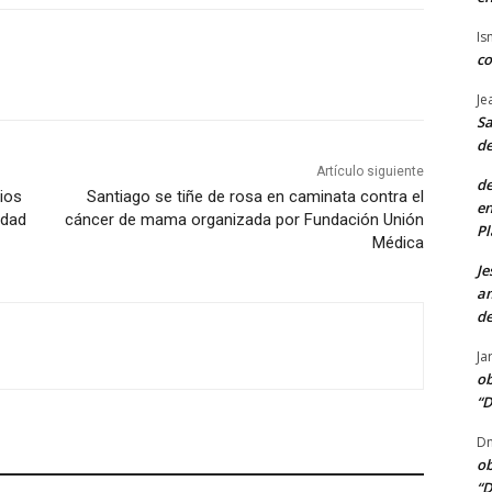
Is
co
Je
Sa
de
Artículo siguiente
de
ios
Santiago se tiñe de rosa en caminata contra el
en
udad
cáncer de mama organizada por Fundación Unión
Pl
Médica
Je
am
de
Ja
ob
“D
Dn
ob
“D