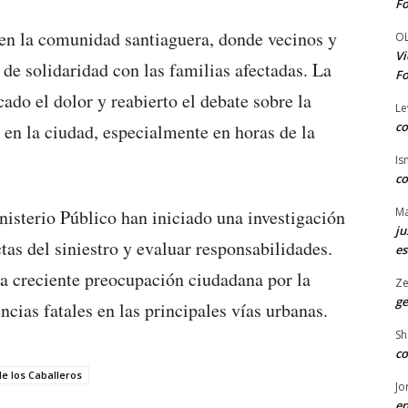
Fo
 en la comunidad santiaguera, donde vecinos y
O
Vi
de solidaridad con las familias afectadas. La
Fo
cado el dolor y reabierto el debate sobre la
Le
co
o en la ciudad, especialmente en horas de la
Is
co
Ma
nisterio Público han iniciado una investigación
ju
tas del siniestro y evaluar responsabilidades.
es
la creciente preocupación ciudadana por la
Ze
ge
cias fatales en las principales vías urbanas.
Sh
co
e los Caballeros
Jo
en