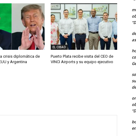
me
ob
“D
de
as
EL CIBAO
ho
a crisis diplomática de
Puerto Plata recibe visita del CEO de
co
EUU y Argentina
VINCI Airports y su equipo ejecutivo
Ge
so
su
de
o
ob
“D
b
en