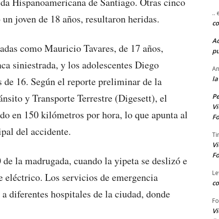
nida Hispanoamericana de Santiago. Otras cinco
..
un joven de 18 años, resultaron heridas.
co
A
cadas como Mauricio Tavares, de 17 años,
pu
ca siniestrada, y los adolescentes Diego
An
la
de 16. Según el reporte preliminar de la
sito y Transporte Terrestre (Digesett), el
Pe
Vi
do en 150 kilómetros por hora, lo que apunta al
Fo
pal del accidente.
Ti
Vi
Fo
 de la madrugada, cuando la yipeta se deslizó e
Le
 eléctrico. Los servicios de emergencia
co
 a diferentes hospitales de la ciudad, donde
Fo
Vi