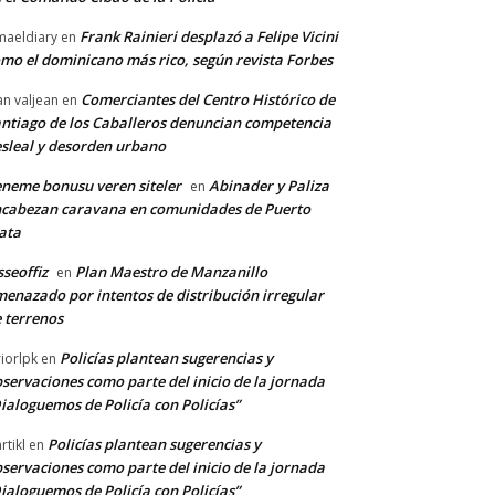
Frank Rainieri desplazó a Felipe Vicini
maeldiary
en
mo el dominicano más rico, según revista Forbes
Comerciantes del Centro Histórico de
an valjean
en
ntiago de los Caballeros denuncian competencia
sleal y desorden urbano
neme bonusu veren siteler
Abinader y Paliza
en
cabezan caravana en comunidades de Puerto
ata
sseoffiz
Plan Maestro de Manzanillo
en
enazado por intentos de distribución irregular
 terrenos
Policías plantean sugerencias y
riorlpk
en
servaciones como parte del inicio de la jornada
ialoguemos de Policía con Policías”
Policías plantean sugerencias y
rtikl
en
servaciones como parte del inicio de la jornada
ialoguemos de Policía con Policías”