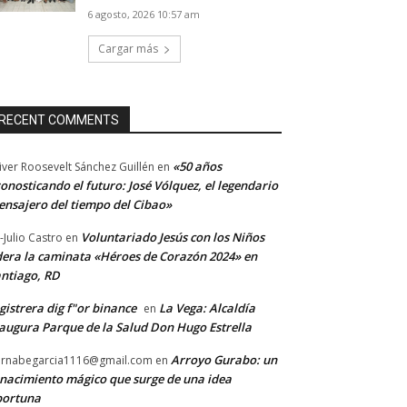
6 agosto, 2026 10:57 am
Cargar más
RECENT COMMENTS
«50 años
iver Roosevelt Sánchez Guillén
en
onosticando el futuro: José Vólquez, el legendario
nsajero del tiempo del Cibao»
Voluntariado Jesús con los Niños
-Julio Castro
en
dera la caminata «Héroes de Corazón 2024» en
ntiago, RD
gistrera dig f"or binance
La Vega: Alcaldía
en
augura Parque de la Salud Don Hugo Estrella
Arroyo Gurabo: un
rnabegarcia1116@gmail.com
en
nacimiento mágico que surge de una idea
portuna