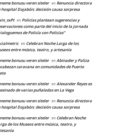
neme bonusu veren siteler
Renuncia directora
en
 hospital Dajabón; decisión causa sorpresa
in_sxPt
Policías plantean sugerencias y
en
servaciones como parte del inicio de la jornada
ialoguemos de Policía con Policías”
*
cialmetric
Celebran Noche Larga de los
en
seos entre música, teatro, y artesanía
neme bonusu veren siteler
Abinader y Paliza
en
co:*
cabezan caravana en comunidades de Puerto
ata
neme bonusu veren siteler
Alexander Reyes es
en
esinado de varias puñaladas en La Vega
neme bonusu veren siteler
Renuncia directora
en
 hospital Dajabón; decisión causa sorpresa
neme bonusu veren siteler
Celebran Noche
en
rga de los Museos entre música, teatro, y
tesanía