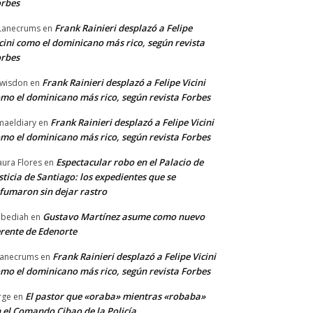
rbes
Frank Rainieri desplazó a Felipe
Lanecrums
en
cini como el dominicano más rico, según revista
rbes
Frank Rainieri desplazó a Felipe Vicini
wisdon
en
mo el dominicano más rico, según revista Forbes
Frank Rainieri desplazó a Felipe Vicini
maeldiary
en
mo el dominicano más rico, según revista Forbes
Espectacular robo en el Palacio de
ura Flores
en
sticia de Santiago: los expedientes que se
fumaron sin dejar rastro
Gustavo Martínez asume como nuevo
bediah
en
rente de Edenorte
Frank Rainieri desplazó a Felipe Vicini
anecrums
en
mo el dominicano más rico, según revista Forbes
El pastor que «oraba» mientras «robaba»
rge
en
 el Comando Cibao de la Policía