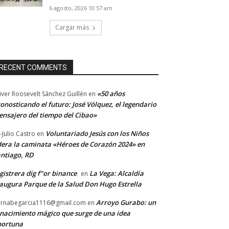
6 agosto, 2026 10:57 am
Cargar más
RECENT COMMENTS
«50 años
iver Roosevelt Sánchez Guillén
en
onosticando el futuro: José Vólquez, el legendario
nsajero del tiempo del Cibao»
Voluntariado Jesús con los Niños
-Julio Castro
en
dera la caminata «Héroes de Corazón 2024» en
ntiago, RD
gistrera dig f"or binance
La Vega: Alcaldía
en
augura Parque de la Salud Don Hugo Estrella
Arroyo Gurabo: un
rnabegarcia1116@gmail.com
en
nacimiento mágico que surge de una idea
portuna