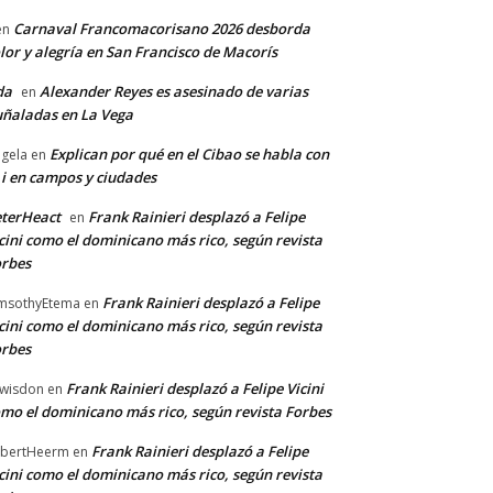
Carnaval Francomacorisano 2026 desborda
en
lor y alegría en San Francisco de Macorís
da
Alexander Reyes es asesinado de varias
en
ñaladas en La Vega
Explican por qué en el Cibao se habla con
gela
en
 i en campos y ciudades
terHeact
Frank Rainieri desplazó a Felipe
en
cini como el dominicano más rico, según revista
rbes
Frank Rainieri desplazó a Felipe
msothyEtema
en
cini como el dominicano más rico, según revista
rbes
Frank Rainieri desplazó a Felipe Vicini
wisdon
en
mo el dominicano más rico, según revista Forbes
Frank Rainieri desplazó a Felipe
bertHeerm
en
cini como el dominicano más rico, según revista