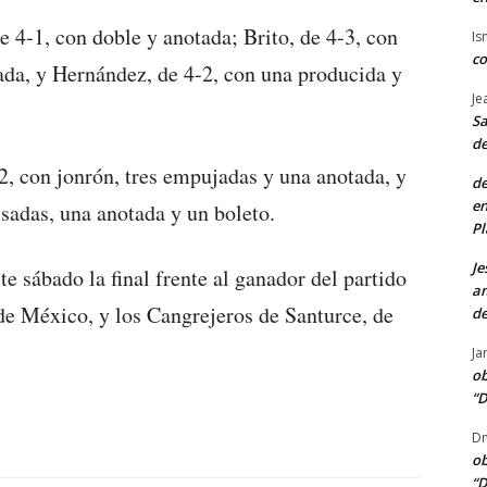
 4-1, con doble y anotada; Brito, de 4-3, con
Is
co
bada, y Hernández, de 4-2, con una producida y
Je
Sa
de
2, con jonrón, tres empujadas y una anotada, y
de
en
lsadas, una anotada y un boleto.
Pl
Je
te sábado la final frente al ganador del partido
am
 de México, y los Cangrejeros de Santurce, de
de
Ja
ob
“D
Dn
ob
“D