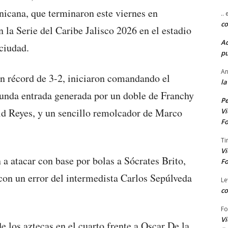
icana, que terminaron este viernes en
..
co
n la Serie del Caribe Jalisco 2026 en el estadio
A
ciudad.
pu
An
n récord de 3-2, iniciaron comandando el
la
gunda entrada generada por un doble de Franchy
Pe
id Reyes, y un sencillo remolcador de Marco
Vi
Fo
Ti
Vi
 a atacar con base por bolas a Sócrates Brito,
Fo
 con un error del intermedista Carlos Sepúlveda
Le
co
Fo
Vi
e los aztecas en el cuarto frente a Oscar De la