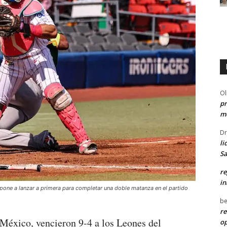
Ol
pr
me
Dr
li
Sa
re
in
pone a lanzar a primera para completar una doble matanza en el partido
be
re
México, vencieron 9-4 a los Leones del
o