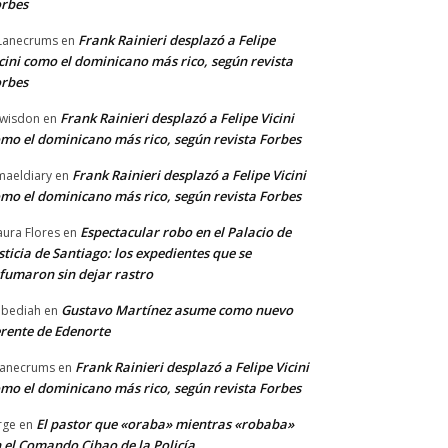
rbes
Frank Rainieri desplazó a Felipe
Lanecrums
en
cini como el dominicano más rico, según revista
rbes
Frank Rainieri desplazó a Felipe Vicini
wisdon
en
mo el dominicano más rico, según revista Forbes
Frank Rainieri desplazó a Felipe Vicini
maeldiary
en
mo el dominicano más rico, según revista Forbes
Espectacular robo en el Palacio de
ura Flores
en
sticia de Santiago: los expedientes que se
fumaron sin dejar rastro
Gustavo Martínez asume como nuevo
bediah
en
rente de Edenorte
Frank Rainieri desplazó a Felipe Vicini
anecrums
en
mo el dominicano más rico, según revista Forbes
El pastor que «oraba» mientras «robaba»
rge
en
 el Comando Cibao de la Policía