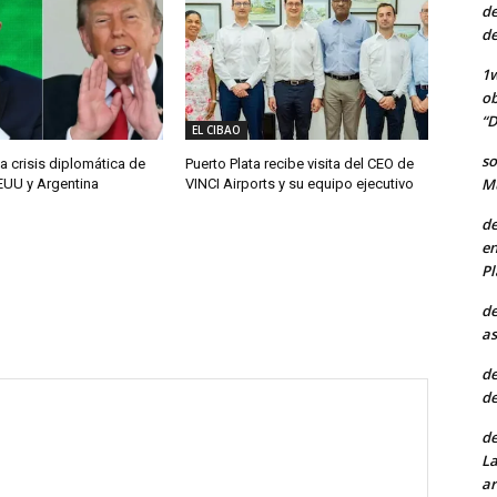
de
de
1w
ob
“D
EL CIBAO
so
a crisis diplomática de
Puerto Plata recibe visita del CEO de
Mu
EUU y Argentina
VINCI Airports y su equipo ejecutivo
de
en
Pl
de
as
de
de
de
La
ar