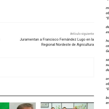
me
ob
“D
de
as
Artículo siguiente
u
Juramentan a Francisco Fernández Lugo en la
ho
Regional Nordeste de Agricultura
co
Ge
so
su
de
o
ob
“D
b
en