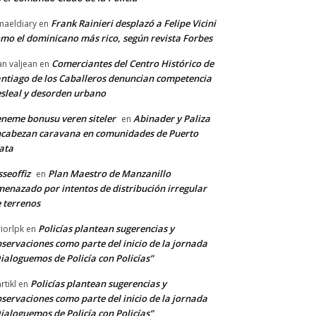
Frank Rainieri desplazó a Felipe Vicini
maeldiary
en
mo el dominicano más rico, según revista Forbes
Comerciantes del Centro Histórico de
an valjean
en
ntiago de los Caballeros denuncian competencia
sleal y desorden urbano
neme bonusu veren siteler
Abinader y Paliza
en
cabezan caravana en comunidades de Puerto
ata
sseoffiz
Plan Maestro de Manzanillo
en
enazado por intentos de distribución irregular
 terrenos
Policías plantean sugerencias y
riorlpk
en
servaciones como parte del inicio de la jornada
ialoguemos de Policía con Policías”
Policías plantean sugerencias y
rtikl
en
servaciones como parte del inicio de la jornada
ialoguemos de Policía con Policías”