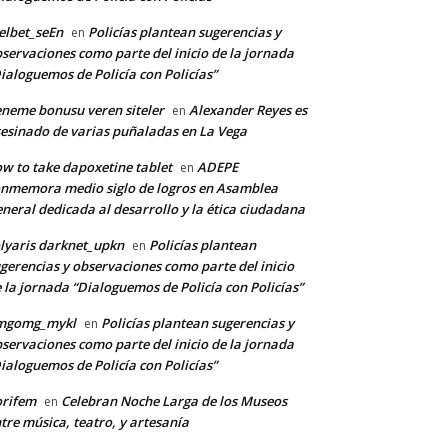
lbet_seEn
Policías plantean sugerencias y
en
servaciones como parte del inicio de la jornada
ialoguemos de Policía con Policías”
neme bonusu veren siteler
Alexander Reyes es
en
esinado de varias puñaladas en La Vega
w to take dapoxetine tablet
ADEPE
en
nmemora medio siglo de logros en Asamblea
neral dedicada al desarrollo y la ética ciudadana
lyaris darknet_upkn
Policías plantean
en
gerencias y observaciones como parte del inicio
 la jornada “Dialoguemos de Policía con Policías”
mgomg_mykl
Policías plantean sugerencias y
en
servaciones como parte del inicio de la jornada
ialoguemos de Policía con Policías”
orifem
Celebran Noche Larga de los Museos
en
tre música, teatro, y artesanía