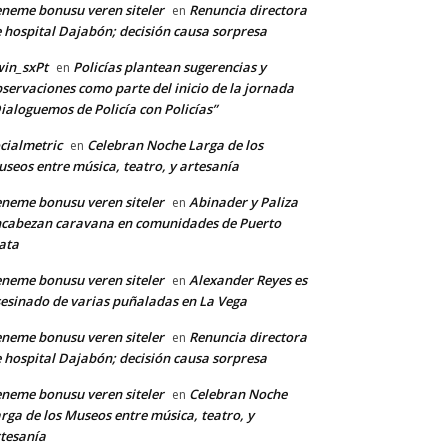
neme bonusu veren siteler
Renuncia directora
en
 hospital Dajabón; decisión causa sorpresa
in_sxPt
Policías plantean sugerencias y
en
servaciones como parte del inicio de la jornada
ialoguemos de Policía con Policías”
cialmetric
Celebran Noche Larga de los
en
seos entre música, teatro, y artesanía
neme bonusu veren siteler
Abinader y Paliza
en
cabezan caravana en comunidades de Puerto
ata
neme bonusu veren siteler
Alexander Reyes es
en
esinado de varias puñaladas en La Vega
neme bonusu veren siteler
Renuncia directora
en
 hospital Dajabón; decisión causa sorpresa
neme bonusu veren siteler
Celebran Noche
en
rga de los Museos entre música, teatro, y
tesanía