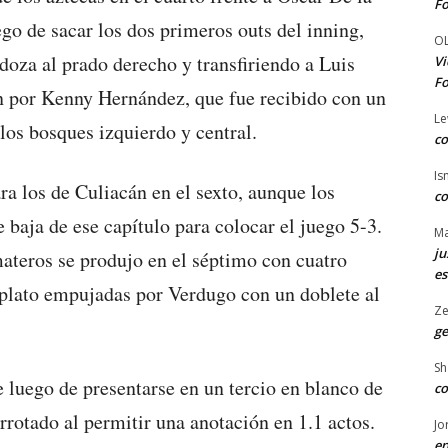
Fo
go de sacar los dos primeros outs del inning,
O
oza al prado derecho y transfiriendo a Luis
Vi
Fo
ón por Kenny Hernández, que fue recibido con un
Le
los bosques izquierdo y central.
co
Is
ra los de Culiacán en el sexto, aunque los
co
baja de ese capítulo para colocar el juego 5-3.
Ma
ju
materos se produjo en el séptimo con cuatro
es
l plato empujadas por Verdugo con un doblete al
Ze
ge
Sh
luego de presentarse en un tercio en blanco de
co
rrotado al permitir una anotación en 1.1 actos.
Jo
en