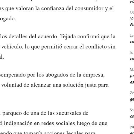
Fo
s que valoran la confianza del consumidor y el
O
bogado.
Vi
Fo
los detalles del acuerdo, Tejada confirmó que la
Le
co
vehículo, lo que permitió cerrar el conflicto sin
Is
l.
co
Ma
esempeñado por los abogados de la empresa,
ju
es
a voluntad de alcanzar una solución justa para
Ze
ge
Sh
l parqueo de una de las sucursales de
co
 indignación en redes sociales luego de que
Jo
tiendo que tomaría acciones legales para
en