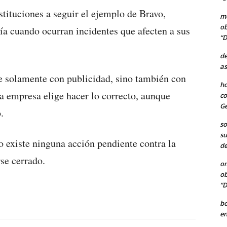
stituciones a seguir el ejemplo de Bravo,
me
ob
a cuando ocurran incidentes que afecten a sus
“D
de
as
e solamente con publicidad, sino también con
ho
a empresa elige hacer lo correcto, aunque
co
Ge
.
so
su
 existe ninguna acción pendiente contra la
de
se cerrado.
o
ob
“D
b
en