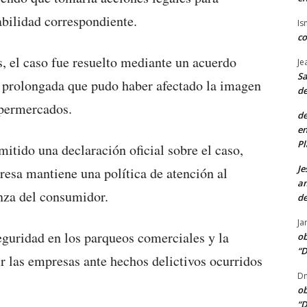
abilidad correspondiente.
Is
co
, el caso fue resuelto mediante un acuerdo
Je
Sa
ta prolongada que pudo haber afectado la imagen
de
upermercados.
de
en
Pl
tido una declaración oficial sobre el caso,
Je
resa mantiene una política de atención al
am
anza del consumidor.
de
Ja
eguridad en los parqueos comerciales y la
ob
“D
r las empresas ante hechos delictivos ocurridos
Dn
ob
“D