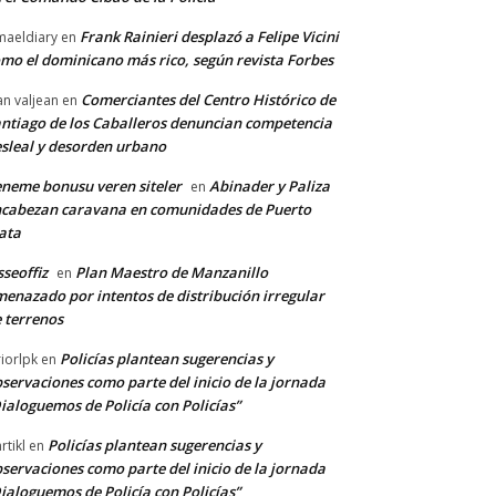
Frank Rainieri desplazó a Felipe Vicini
maeldiary
en
mo el dominicano más rico, según revista Forbes
Comerciantes del Centro Histórico de
an valjean
en
ntiago de los Caballeros denuncian competencia
sleal y desorden urbano
neme bonusu veren siteler
Abinader y Paliza
en
cabezan caravana en comunidades de Puerto
ata
sseoffiz
Plan Maestro de Manzanillo
en
enazado por intentos de distribución irregular
 terrenos
Policías plantean sugerencias y
riorlpk
en
servaciones como parte del inicio de la jornada
ialoguemos de Policía con Policías”
Policías plantean sugerencias y
rtikl
en
servaciones como parte del inicio de la jornada
ialoguemos de Policía con Policías”