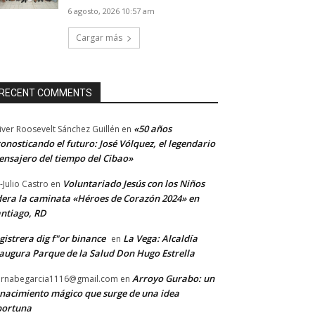
6 agosto, 2026 10:57 am
Cargar más
RECENT COMMENTS
«50 años
iver Roosevelt Sánchez Guillén
en
onosticando el futuro: José Vólquez, el legendario
nsajero del tiempo del Cibao»
Voluntariado Jesús con los Niños
-Julio Castro
en
dera la caminata «Héroes de Corazón 2024» en
ntiago, RD
gistrera dig f"or binance
La Vega: Alcaldía
en
augura Parque de la Salud Don Hugo Estrella
Arroyo Gurabo: un
rnabegarcia1116@gmail.com
en
nacimiento mágico que surge de una idea
portuna