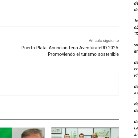
de
de
1w
ob
“D
Artículo siguiente
so
Puerto Plata: Anuncian feria AventúrateRD 2025:
Mu
Promoviendo el turismo sostenible
de
en
Pl
de
as
de
de
de
La
ar