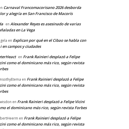
Carnaval Francomacorisano 2026 desborda
en
lor y alegría en San Francisco de Macorís
da
Alexander Reyes es asesinado de varias
en
ñaladas en La Vega
Explican por qué en el Cibao se habla con
gela
en
 i en campos y ciudades
terHeact
Frank Rainieri desplazó a Felipe
en
cini como el dominicano más rico, según revista
rbes
Frank Rainieri desplazó a Felipe
msothyEtema
en
cini como el dominicano más rico, según revista
rbes
Frank Rainieri desplazó a Felipe Vicini
wisdon
en
mo el dominicano más rico, según revista Forbes
Frank Rainieri desplazó a Felipe
bertHeerm
en
cini como el dominicano más rico, según revista