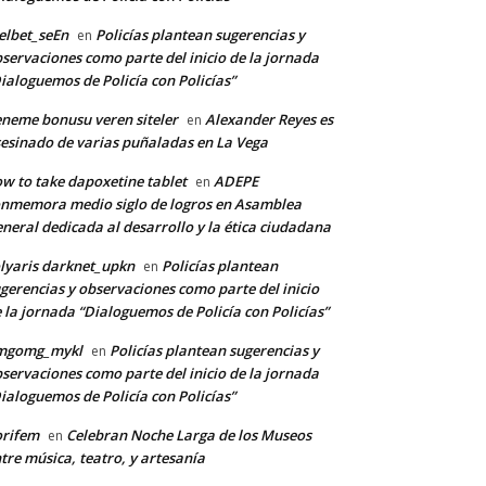
lbet_seEn
Policías plantean sugerencias y
en
servaciones como parte del inicio de la jornada
ialoguemos de Policía con Policías”
neme bonusu veren siteler
Alexander Reyes es
en
esinado de varias puñaladas en La Vega
w to take dapoxetine tablet
ADEPE
en
nmemora medio siglo de logros en Asamblea
neral dedicada al desarrollo y la ética ciudadana
lyaris darknet_upkn
Policías plantean
en
gerencias y observaciones como parte del inicio
 la jornada “Dialoguemos de Policía con Policías”
mgomg_mykl
Policías plantean sugerencias y
en
servaciones como parte del inicio de la jornada
ialoguemos de Policía con Policías”
orifem
Celebran Noche Larga de los Museos
en
tre música, teatro, y artesanía