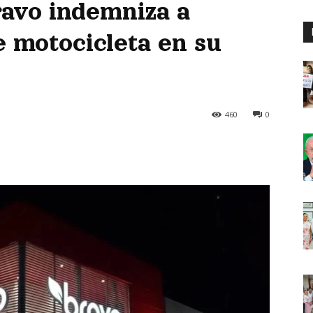
avo indemniza a
e motocicleta en su
460
0