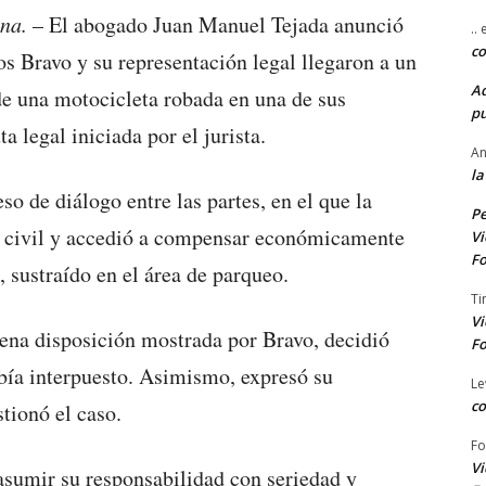
na.
– El abogado Juan Manuel Tejada anunció
..
co
s Bravo y su representación legal llegaron a un
A
 de una motocicleta robada en una de sus
pu
a legal iniciada por el jurista.
An
la
so de diálogo entre las partes, en el que la
Pe
d civil y accedió a compensar económicamente
Vi
Fo
, sustraído en el área de parqueo.
Ti
Vi
uena disposición mostrada por Bravo, decidió
Fo
abía interpuesto. Asimismo, expresó su
Le
co
stionó el caso.
Fo
Vi
asumir su responsabilidad con seriedad y