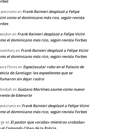
rbes
Frank Rainieri desplazó a Felipe
Lanecrums
en
cini como el dominicano más rico, según revista
rbes
Frank Rainieri desplazó a Felipe Vicini
wisdon
en
mo el dominicano más rico, según revista Forbes
Frank Rainieri desplazó a Felipe Vicini
maeldiary
en
mo el dominicano más rico, según revista Forbes
Espectacular robo en el Palacio de
ura Flores
en
sticia de Santiago: los expedientes que se
fumaron sin dejar rastro
Gustavo Martínez asume como nuevo
bediah
en
rente de Edenorte
Frank Rainieri desplazó a Felipe Vicini
anecrums
en
mo el dominicano más rico, según revista Forbes
El pastor que «oraba» mientras «robaba»
rge
en
 el Comando Cibao de la Policía