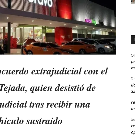
Ol
pr
cuerdo extrajudicial con el
me
Dr
jada, quien desistió de
li
Sa
dicial tras recibir una
re
in
hículo sustraído
be
re
o