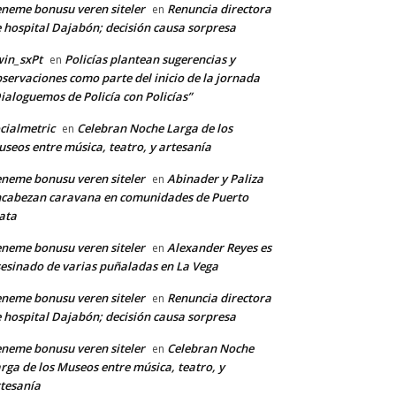
neme bonusu veren siteler
Renuncia directora
en
 hospital Dajabón; decisión causa sorpresa
in_sxPt
Policías plantean sugerencias y
en
servaciones como parte del inicio de la jornada
ialoguemos de Policía con Policías”
cialmetric
Celebran Noche Larga de los
en
seos entre música, teatro, y artesanía
neme bonusu veren siteler
Abinader y Paliza
en
cabezan caravana en comunidades de Puerto
ata
neme bonusu veren siteler
Alexander Reyes es
en
esinado de varias puñaladas en La Vega
neme bonusu veren siteler
Renuncia directora
en
 hospital Dajabón; decisión causa sorpresa
neme bonusu veren siteler
Celebran Noche
en
rga de los Museos entre música, teatro, y
tesanía