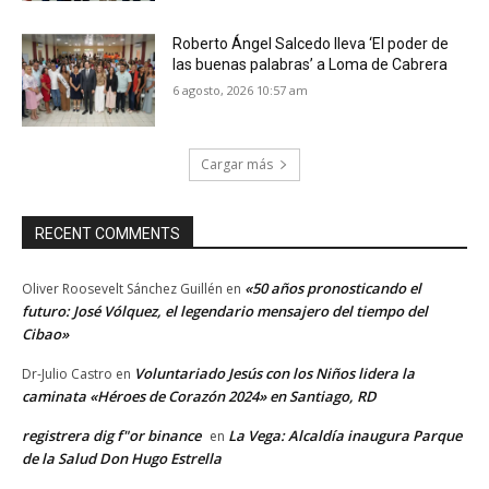
Roberto Ángel Salcedo lleva ‘El poder de
las buenas palabras’ a Loma de Cabrera
6 agosto, 2026 10:57 am
Cargar más
RECENT COMMENTS
«50 años pronosticando el
Oliver Roosevelt Sánchez Guillén
en
futuro: José Vólquez, el legendario mensajero del tiempo del
Cibao»
Voluntariado Jesús con los Niños lidera la
Dr-Julio Castro
en
caminata «Héroes de Corazón 2024» en Santiago, RD
registrera dig f"or binance
La Vega: Alcaldía inaugura Parque
en
de la Salud Don Hugo Estrella