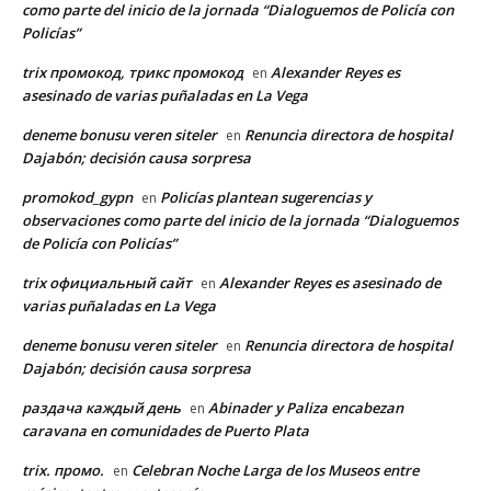
como parte del inicio de la jornada “Dialoguemos de Policía con
Policías”
trix промокод, трикс промокод
Alexander Reyes es
en
asesinado de varias puñaladas en La Vega
deneme bonusu veren siteler
Renuncia directora de hospital
en
Dajabón; decisión causa sorpresa
promokod_gypn
Policías plantean sugerencias y
en
observaciones como parte del inicio de la jornada “Dialoguemos
de Policía con Policías”
trix официальный сайт
Alexander Reyes es asesinado de
en
varias puñaladas en La Vega
deneme bonusu veren siteler
Renuncia directora de hospital
en
Dajabón; decisión causa sorpresa
раздача каждый день
Abinader y Paliza encabezan
en
caravana en comunidades de Puerto Plata
trix. промо.
Celebran Noche Larga de los Museos entre
en