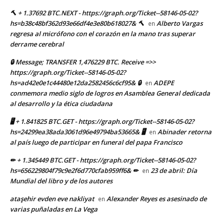
🔨 + 1.37692 BTC.NEXT - https://graph.org/Ticket--58146-05-02?
hs=b38c48bf362d93e66df4e3e80b618027& 🔨
Alberto Vargas
en
regresa al micrófono con el corazón en la mano tras superar
derrame cerebral
🔒 Message; TRANSFER 1,476229 BTC. Receive =>>
https://graph.org/Ticket--58146-05-02?
hs=ad42e0e1c44480e12da2582456c6cf95& 🔒
ADEPE
en
conmemora medio siglo de logros en Asamblea General dedicada
al desarrollo y la ética ciudadana
🖥 + 1.841825 BTC.GET - https://graph.org/Ticket--58146-05-02?
hs=24299ea38ada3061d96e49794ba53665& 🖥
Abinader retorna
en
al país luego de participar en funeral del papa Francisco
✏ + 1.345449 BTC.GET - https://graph.org/Ticket--58146-05-02?
hs=656229804f79c9e2f6d770cfab959ff6& ✏
23 de abril: Día
en
Mundial del libro y de los autores
ataşehir evden eve nakliyat
Alexander Reyes es asesinado de
en
varias puñaladas en La Vega