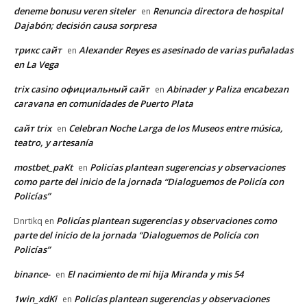
deneme bonusu veren siteler
Renuncia directora de hospital
en
Dajabón; decisión causa sorpresa
трикс сайт
Alexander Reyes es asesinado de varias puñaladas
en
en La Vega
trix casino официальный сайт
Abinader y Paliza encabezan
en
caravana en comunidades de Puerto Plata
сайт trix
Celebran Noche Larga de los Museos entre música,
en
teatro, y artesanía
mostbet_paKt
Policías plantean sugerencias y observaciones
en
como parte del inicio de la jornada “Dialoguemos de Policía con
Policías”
Policías plantean sugerencias y observaciones como
Dnrtikq
en
parte del inicio de la jornada “Dialoguemos de Policía con
Policías”
binance-
El nacimiento de mi hija Miranda y mis 54
en
1win_xdKi
Policías plantean sugerencias y observaciones
en