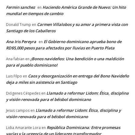
Fermin sanchez
Haciendo América Grande de Nuevo: Un hito
en
mundial en tiempos de cambio
Carmen Villalobos y su amor a primera vista con
Donald Trump
en
Santiago de los Caballeros
Ana Iris Pereyra
El Gobierno dominicano aprueba bono de
en
RD$5,000 pesos para afectados por lluvias en Puerto Plata
¡Bonos navideños: Una bendición o una maldición
Ana fabian
en
para el pueblo dominicano!
Caos y desorganización en entrega del Bono Navideño
Luis Filpo
en
deja a miles sin asistencia en Santiago
Llamado a reformar Lidom: Ética, disciplina
Diógenes Céspedes
en
y visión renovada para el béisbol dominicano
Llamado a reformar Lidom: Ética, disciplina y
Jesus campos
en
visión renovada para el béisbol dominicano
República Dominicana: Entre promesas
Lidia Amarante Lora
en
vacías y la urgencia de un liderazgo transformador