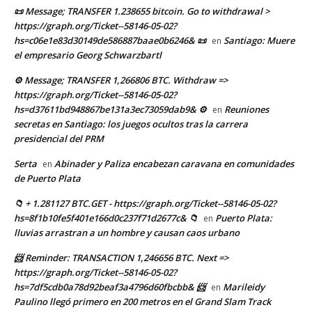
📜 Message; TRANSFER 1.238655 bitcoin. Go to withdrawal >
https://graph.org/Ticket--58146-05-02?
hs=c06e1e83d30149de586887baae0b6246& 📜
Santiago: Muere
en
el empresario Georg Schwarzbartl
⚙ Message; TRANSFER 1,266806 BTC. Withdraw =>
https://graph.org/Ticket--58146-05-02?
hs=d37611bd948867be131a3ec73059dab9& ⚙
Reuniones
en
secretas en Santiago: los juegos ocultos tras la carrera
presidencial del PRM
Serta
Abinader y Paliza encabezan caravana en comunidades
en
de Puerto Plata
📁 + 1.281127 BTC.GET - https://graph.org/Ticket--58146-05-02?
hs=8f1b10fe5f401e166d0c237f71d2677c& 📁
Puerto Plata:
en
lluvias arrastran a un hombre y causan caos urbano
📨 Reminder: TRANSACTION 1,246656 BTC. Next =>
https://graph.org/Ticket--58146-05-02?
hs=7df5cdb0a78d92beaf3a4796d60fbcbb& 📨
Marileidy
en
Paulino llegó primero en 200 metros en el Grand Slam Track