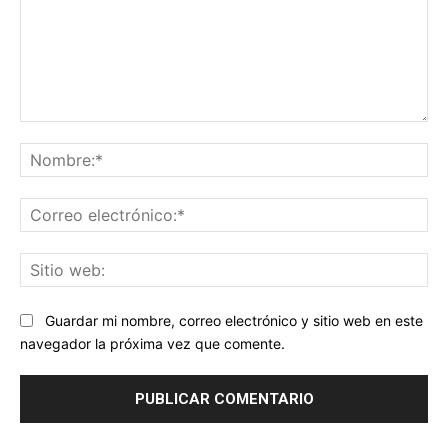
Comentario:
No
Co
ele
Sit
we
Guardar mi nombre, correo electrónico y sitio web en este
navegador la próxima vez que comente.