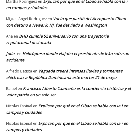
Explican por qué en el Cibao se habla con la i
Martha Rodriguez
en
en campos y ciudades
Vuelo que partió del Aeropuerto Cibao
Miguel Angel Rodriguez
en
con destino a Newark, NJ, fue desviado a Washington
BHD cumple 52 aniversario con una trayectoria
Ana
en
reputacional destacada
Julia
Helicóptero donde viajaba el presidente de Irán sufre un
en
accidente
Vaguada traerá intensas lluvias y tormentas
Alfredo Batista
en
eléctricas a República Dominicana este martes 21 de mayo
Francisco Alberto Caamaño es la conciencia histórica y el
Rafael
en
valor patrio en un solo ser
Explican por qué en el Cibao se habla con la i en
Nicolas Espinal
en
campos y ciudades
Explican por qué en el Cibao se habla con la i en
Nicolas Espinal
en
campos y ciudades