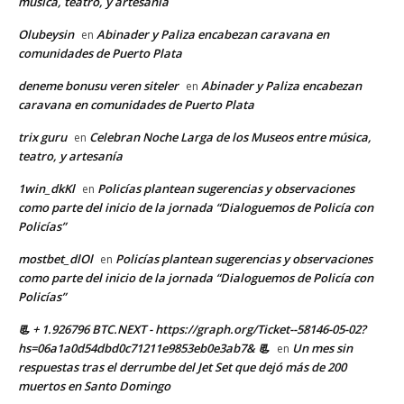
música, teatro, y artesanía
Olubeysin
Abinader y Paliza encabezan caravana en
en
comunidades de Puerto Plata
deneme bonusu veren siteler
Abinader y Paliza encabezan
en
caravana en comunidades de Puerto Plata
trix guru
Celebran Noche Larga de los Museos entre música,
en
teatro, y artesanía
1win_dkKl
Policías plantean sugerencias y observaciones
en
como parte del inicio de la jornada “Dialoguemos de Policía con
Policías”
mostbet_dlOl
Policías plantean sugerencias y observaciones
en
como parte del inicio de la jornada “Dialoguemos de Policía con
Policías”
📃 + 1.926796 BTC.NEXT - https://graph.org/Ticket--58146-05-02?
hs=06a1a0d54dbd0c71211e9853eb0e3ab7& 📃
Un mes sin
en
respuestas tras el derrumbe del Jet Set que dejó más de 200
muertos en Santo Domingo