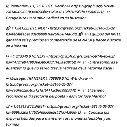
📈 Reminder- + 1,50516 BTC. Verify >> https://graph.org/Ticket-
-58146-05-02?hs=d090f4c13d9e1815df2615f7fa1158d0& 📈
en
Google hizo un cambio radical en su buscador
📬 + 1.841223 BTC.NEXT - https://graph.org/Ticket--58146-05-02?
hs=fec48f1be180ed999b160c6f65614a6d& 📬
Equipos del INTEC
en
ganaron seis premios en competencia de la NASA y hacen historia
en Alabama
✂ + 1.213340 BTC.NEXT - https://graph.org/Ticket--58146-05-02?
hs=14721e847983ae3893ff8f7fe5aed916& ✂
«Entre sombras y
en
alianzas: lo que no se vio tras la retirada de la reforma fiscal»
✒ Message: TRANSFER 1,708939 BTC. Withdraw =>
https://graph.org/Ticket--58146-05-02?
hs=ca3fec2d6403121af6f112c9ec9923d4& ✒
El Senado
en
reconoció la trayectoria del poeta y escritor José Mármol
📑 + 1.61919 BTC.NEXT - https://graph.org/Ticket--58146-05-02?
hs=009b320a1f752ef68558e5c12f574395& 📑
Conozca las
en
mejores bebidas para mantener tus riñones saludables y sin
toxinas