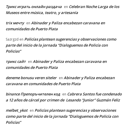
Трикс играть онлайн раздача
Celebran Noche Larga de los
en
Museos entre música, teatro, y artesanía
trix мечту
Abinader y Paliza encabezan caravana en
en
comunidades de Puerto Plata
Policías plantean sugerencias y observaciones como
Sazrgzd
en
parte del inicio de la jornada “Dialoguemos de Policía con
Policías”
трикс сайт
Abinader y Paliza encabezan caravana en
en
comunidades de Puerto Plata
deneme bonusu veren siteler
Abinader y Paliza encabezan
en
caravana en comunidades de Puerto Plata
binance Препоръчителен код
Cabrera Santos fue condenado
en
a 12 años de cárcel por crimen de Lesando “Junior” Guzmán Feliz
melbet_ykot
Policías plantean sugerencias y observaciones
en
como parte del inicio de la jornada “Dialoguemos de Policía con
Policías”