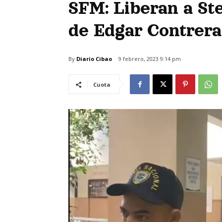
SFM: Liberan a St
de Edgar Contrera
By
Diario Cibao
9 febrero, 2023 9:14 pm
Cuota