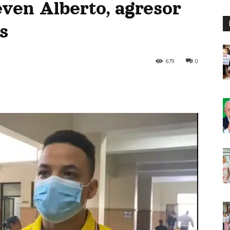
even Alberto, agresor
s
679
0