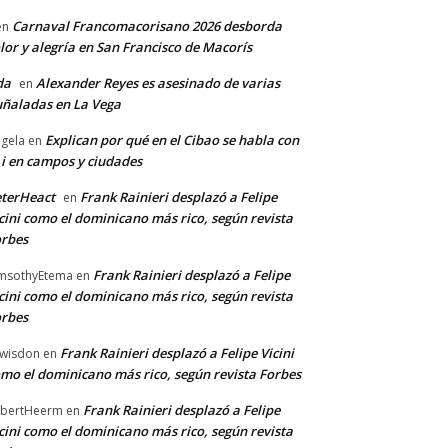
Carnaval Francomacorisano 2026 desborda
en
lor y alegría en San Francisco de Macorís
da
Alexander Reyes es asesinado de varias
en
ñaladas en La Vega
Explican por qué en el Cibao se habla con
gela
en
 i en campos y ciudades
terHeact
Frank Rainieri desplazó a Felipe
en
cini como el dominicano más rico, según revista
rbes
Frank Rainieri desplazó a Felipe
msothyEtema
en
cini como el dominicano más rico, según revista
rbes
Frank Rainieri desplazó a Felipe Vicini
wisdon
en
mo el dominicano más rico, según revista Forbes
Frank Rainieri desplazó a Felipe
bertHeerm
en
cini como el dominicano más rico, según revista