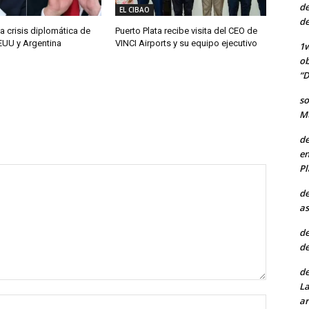
de
EL CIBAO
de
a crisis diplomática de
Puerto Plata recibe visita del CEO de
EUU y Argentina
VINCI Airports y su equipo ejecutivo
1w
ob
“D
so
Mu
de
en
Pl
de
as
de
de
de
La
ar
Nombre: