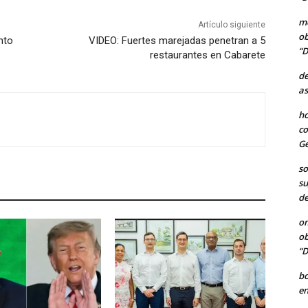
me
Artículo siguiente
ob
nto
VIDEO: Fuertes marejadas penetran a 5
“D
restaurantes en Cabarete
de
as
ho
co
Ge
so
su
de
o
ob
“D
b
en