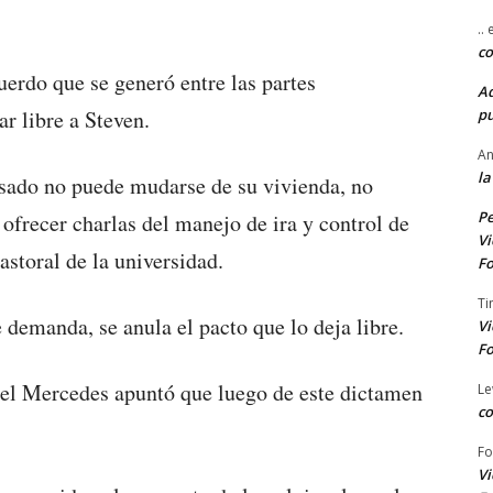
..
co
uerdo que se generó entre las partes
A
pu
ar libre a Steven.
An
la
usado no puede mudarse de su vivienda, no
Pe
 ofrecer charlas del manejo de ira y control de
Vi
pastoral de la universidad.
Fo
Ti
 demanda, se anula el pacto que lo deja libre.
Vi
Fo
uel Mercedes apuntó que luego de este dictamen
Le
co
Fo
Vi