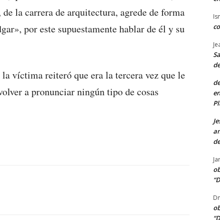
 de la carrera de arquitectura, agrede de forma
Is
co
dgar», por este supuestamente hablar de él y su
Je
Sa
de
la víctima reiteró que era la tercera vez que le
de
olver a pronunciar ningún tipo de cosas
en
Pl
Je
am
de
Ja
ob
“D
Dn
ob
“D