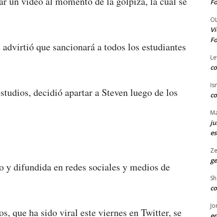
r un video al momento de la golpiza, la cual se
Fo
O
Vi
Fo
 advirtió que sancionará a todos los estudiantes
Le
co
Is
estudios, decidió apartar a Steven luego de los
co
Ma
ju
es
Ze
ge
o y difundida en redes sociales y medios de
Sh
co
Jo
, que ha sido viral este viernes en Twitter, se
en