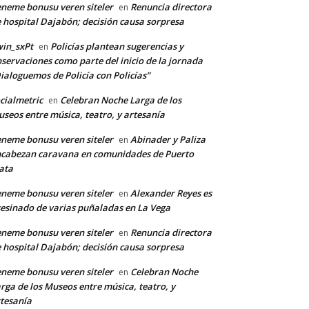
neme bonusu veren siteler
Renuncia directora
en
 hospital Dajabón; decisión causa sorpresa
in_sxPt
Policías plantean sugerencias y
en
servaciones como parte del inicio de la jornada
ialoguemos de Policía con Policías”
cialmetric
Celebran Noche Larga de los
en
seos entre música, teatro, y artesanía
neme bonusu veren siteler
Abinader y Paliza
en
cabezan caravana en comunidades de Puerto
ata
neme bonusu veren siteler
Alexander Reyes es
en
esinado de varias puñaladas en La Vega
neme bonusu veren siteler
Renuncia directora
en
 hospital Dajabón; decisión causa sorpresa
neme bonusu veren siteler
Celebran Noche
en
rga de los Museos entre música, teatro, y
tesanía
*