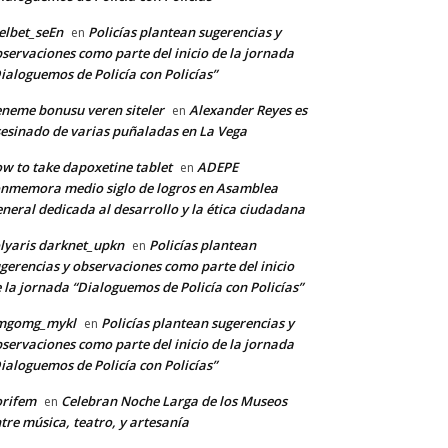
lbet_seEn
Policías plantean sugerencias y
en
servaciones como parte del inicio de la jornada
ialoguemos de Policía con Policías”
neme bonusu veren siteler
Alexander Reyes es
en
esinado de varias puñaladas en La Vega
w to take dapoxetine tablet
ADEPE
en
nmemora medio siglo de logros en Asamblea
neral dedicada al desarrollo y la ética ciudadana
lyaris darknet_upkn
Policías plantean
en
gerencias y observaciones como parte del inicio
 la jornada “Dialoguemos de Policía con Policías”
mgomg_mykl
Policías plantean sugerencias y
en
servaciones como parte del inicio de la jornada
ialoguemos de Policía con Policías”
orifem
Celebran Noche Larga de los Museos
en
tre música, teatro, y artesanía