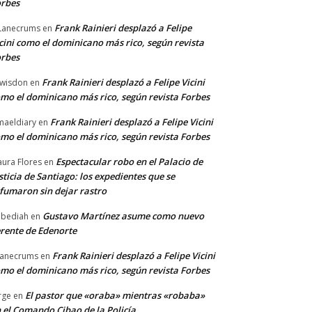
rbes
Frank Rainieri desplazó a Felipe
Lanecrums
en
cini como el dominicano más rico, según revista
rbes
Frank Rainieri desplazó a Felipe Vicini
wisdon
en
mo el dominicano más rico, según revista Forbes
Frank Rainieri desplazó a Felipe Vicini
maeldiary
en
mo el dominicano más rico, según revista Forbes
Espectacular robo en el Palacio de
ura Flores
en
sticia de Santiago: los expedientes que se
fumaron sin dejar rastro
Gustavo Martínez asume como nuevo
bediah
en
rente de Edenorte
Frank Rainieri desplazó a Felipe Vicini
anecrums
en
mo el dominicano más rico, según revista Forbes
El pastor que «oraba» mientras «robaba»
rge
en
 el Comando Cibao de la Policía