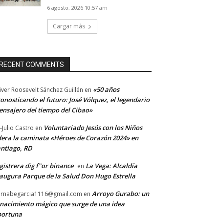
6 agosto, 2026 10:57 am
Cargar más
RECENT COMMENTS
«50 años
iver Roosevelt Sánchez Guillén
en
onosticando el futuro: José Vólquez, el legendario
nsajero del tiempo del Cibao»
Voluntariado Jesús con los Niños
-Julio Castro
en
dera la caminata «Héroes de Corazón 2024» en
ntiago, RD
gistrera dig f"or binance
La Vega: Alcaldía
en
augura Parque de la Salud Don Hugo Estrella
Arroyo Gurabo: un
rnabegarcia1116@gmail.com
en
nacimiento mágico que surge de una idea
portuna