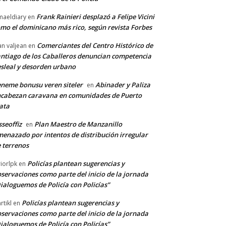
Frank Rainieri desplazó a Felipe Vicini
maeldiary
en
mo el dominicano más rico, según revista Forbes
Comerciantes del Centro Histórico de
an valjean
en
ntiago de los Caballeros denuncian competencia
sleal y desorden urbano
neme bonusu veren siteler
Abinader y Paliza
en
cabezan caravana en comunidades de Puerto
ata
sseoffiz
Plan Maestro de Manzanillo
en
enazado por intentos de distribución irregular
 terrenos
Policías plantean sugerencias y
riorlpk
en
servaciones como parte del inicio de la jornada
ialoguemos de Policía con Policías”
Policías plantean sugerencias y
rtikl
en
servaciones como parte del inicio de la jornada
ialoguemos de Policía con Policías”