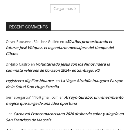
Cargar más
RECENT COMMENTS
«50 años pronosticando el
Oliver Roosevelt Sánchez Guillén
en
futuro: José Vólquez, el legendario mensajero del tiempo del
Cibao»
Voluntariado Jesús con los Niños lidera la
Dr-Julio Castro
en
caminata «Héroes de Corazón 2024» en Santiago, RD
registrera dig f"or binance
La Vega: Alcaldía inaugura Parque
en
de la Salud Don Hugo Estrella
Arroyo Gurabo: un renacimiento
bernabegarcia1116@gmail.com
en
mágico que surge de una idea oportuna
Carnaval Francomacorisano 2026 desborda color y alegría en
..
en
San Francisco de Macorís