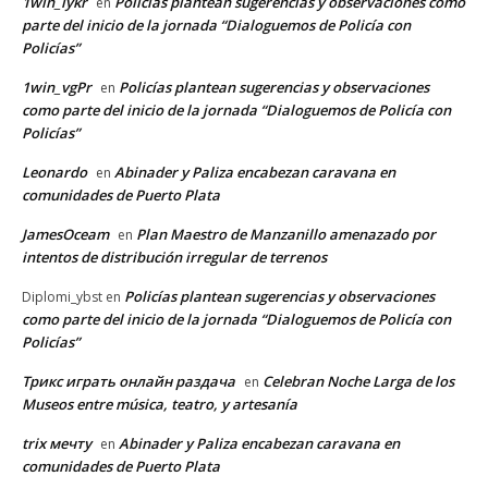
1win_iykr
Policías plantean sugerencias y observaciones como
en
parte del inicio de la jornada “Dialoguemos de Policía con
Policías”
1win_vgPr
Policías plantean sugerencias y observaciones
en
como parte del inicio de la jornada “Dialoguemos de Policía con
Policías”
Leonardo
Abinader y Paliza encabezan caravana en
en
comunidades de Puerto Plata
JamesOceam
Plan Maestro de Manzanillo amenazado por
en
intentos de distribución irregular de terrenos
Policías plantean sugerencias y observaciones
Diplomi_ybst
en
como parte del inicio de la jornada “Dialoguemos de Policía con
Policías”
Трикс играть онлайн раздача
Celebran Noche Larga de los
en
Museos entre música, teatro, y artesanía
trix мечту
Abinader y Paliza encabezan caravana en
en
comunidades de Puerto Plata