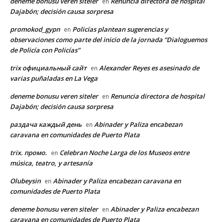
deneme bonusu veren siteler
Renuncia directora de hospital
en
Dajabón; decisión causa sorpresa
promokod_gypn
Policías plantean sugerencias y
en
observaciones como parte del inicio de la jornada “Dialoguemos
de Policía con Policías”
trix официальный сайт
Alexander Reyes es asesinado de
en
varias puñaladas en La Vega
deneme bonusu veren siteler
Renuncia directora de hospital
en
Dajabón; decisión causa sorpresa
раздача каждый день
Abinader y Paliza encabezan
en
caravana en comunidades de Puerto Plata
trix. промо.
Celebran Noche Larga de los Museos entre
en
música, teatro, y artesanía
Olubeysin
Abinader y Paliza encabezan caravana en
en
comunidades de Puerto Plata
deneme bonusu veren siteler
Abinader y Paliza encabezan
en
caravana en comunidades de Puerto Plata