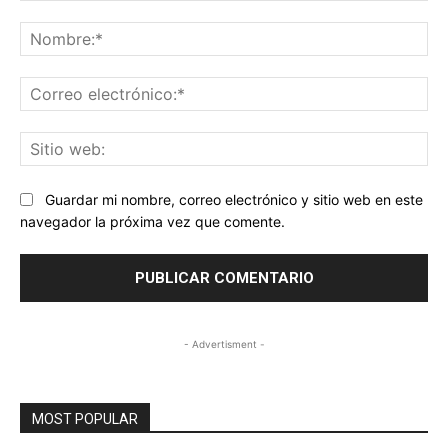
Comentario:
No
Co
ele
Sit
we
Guardar mi nombre, correo electrónico y sitio web en este
navegador la próxima vez que comente.
- Advertisment -
MOST POPULAR