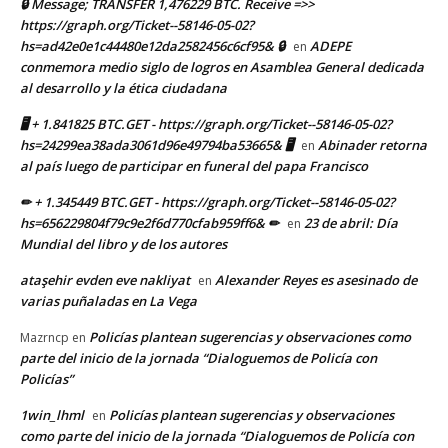
🔒 Message; TRANSFER 1,476229 BTC. Receive =>>
https://graph.org/Ticket--58146-05-02?
hs=ad42e0e1c44480e12da2582456c6cf95& 🔒
ADEPE
en
conmemora medio siglo de logros en Asamblea General dedicada
al desarrollo y la ética ciudadana
🖥 + 1.841825 BTC.GET - https://graph.org/Ticket--58146-05-02?
hs=24299ea38ada3061d96e49794ba53665& 🖥
Abinader retorna
en
al país luego de participar en funeral del papa Francisco
✏ + 1.345449 BTC.GET - https://graph.org/Ticket--58146-05-02?
hs=656229804f79c9e2f6d770cfab959ff6& ✏
23 de abril: Día
en
Mundial del libro y de los autores
ataşehir evden eve nakliyat
Alexander Reyes es asesinado de
en
varias puñaladas en La Vega
Policías plantean sugerencias y observaciones como
Mazrncp
en
parte del inicio de la jornada “Dialoguemos de Policía con
Policías”
1win_lhml
Policías plantean sugerencias y observaciones
en
como parte del inicio de la jornada “Dialoguemos de Policía con