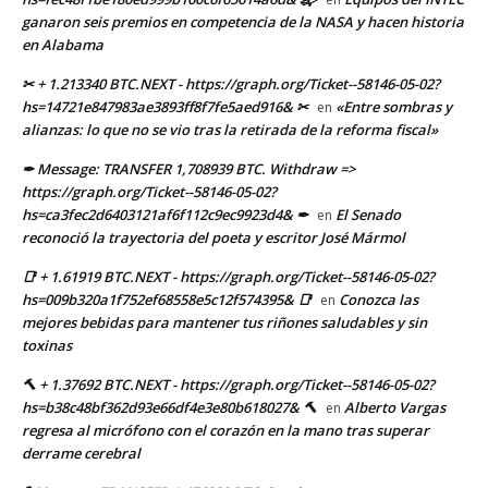
ganaron seis premios en competencia de la NASA y hacen historia
en Alabama
✂ + 1.213340 BTC.NEXT - https://graph.org/Ticket--58146-05-02?
hs=14721e847983ae3893ff8f7fe5aed916& ✂
«Entre sombras y
en
alianzas: lo que no se vio tras la retirada de la reforma fiscal»
✒ Message: TRANSFER 1,708939 BTC. Withdraw =>
https://graph.org/Ticket--58146-05-02?
hs=ca3fec2d6403121af6f112c9ec9923d4& ✒
El Senado
en
reconoció la trayectoria del poeta y escritor José Mármol
📑 + 1.61919 BTC.NEXT - https://graph.org/Ticket--58146-05-02?
hs=009b320a1f752ef68558e5c12f574395& 📑
Conozca las
en
mejores bebidas para mantener tus riñones saludables y sin
toxinas
🔨 + 1.37692 BTC.NEXT - https://graph.org/Ticket--58146-05-02?
hs=b38c48bf362d93e66df4e3e80b618027& 🔨
Alberto Vargas
en
regresa al micrófono con el corazón en la mano tras superar
derrame cerebral