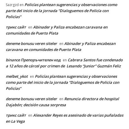
Policías plantean sugerencias y observaciones como
Sazrgzd
en
parte del inicio de la jornada “Dialoguemos de Policía con
Policías”
трикс сайт
Abinader y Paliza encabezan caravana en
en
comunidades de Puerto Plata
deneme bonusu veren siteler
Abinader y Paliza encabezan
en
caravana en comunidades de Puerto Plata
binance Препоръчителен код
Cabrera Santos fue condenado
en
a 12 años de cárcel por crimen de Lesando “Junior” Guzmán Feliz
melbet_ykot
Policías plantean sugerencias y observaciones
en
como parte del inicio de la jornada “Dialoguemos de Policía con
Policías”
deneme bonusu veren siteler
Renuncia directora de hospital
en
Dajabón; decisión causa sorpresa
трикс сайт
Alexander Reyes es asesinado de varias puñaladas
en
en La Vega