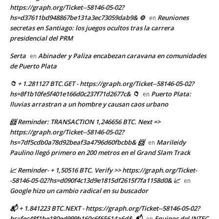
https://graph.org/Ticket--58146-05-02?
hs=d37611bd948867be131a3ec73059dab9& ⚙
Reuniones
en
secretas en Santiago: los juegos ocultos tras la carrera
presidencial del PRM
Serta
Abinader y Paliza encabezan caravana en comunidades
en
de Puerto Plata
📁 + 1.281127 BTC.GET - https://graph.org/Ticket--58146-05-02?
hs=8f1b10fe5f401e166d0c237f71d2677c& 📁
Puerto Plata:
en
lluvias arrastran a un hombre y causan caos urbano
📨 Reminder: TRANSACTION 1,246656 BTC. Next =>
https://graph.org/Ticket--58146-05-02?
hs=7df5cdb0a78d92beaf3a4796d60fbcbb& 📨
Marileidy
en
Paulino llegó primero en 200 metros en el Grand Slam Track
📈 Reminder- + 1,50516 BTC. Verify >> https://graph.org/Ticket-
-58146-05-02?hs=d090f4c13d9e1815df2615f7fa1158d0& 📈
en
Google hizo un cambio radical en su buscador
📬 + 1.841223 BTC.NEXT - https://graph.org/Ticket--58146-05-02?
hs=fec48f1be180ed999b160c6f65614a6d& 📬
Equipos del INTEC
en