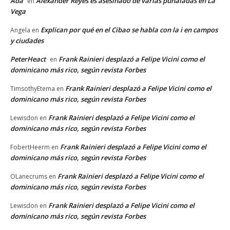
Ada
Alexander Reyes es asesinado de varias puñaladas en La
en
Vega
Explican por qué en el Cibao se habla con la i en campos
Angela
en
y ciudades
PeterHeact
Frank Rainieri desplazó a Felipe Vicini como el
en
dominicano más rico, según revista Forbes
Frank Rainieri desplazó a Felipe Vicini como el
TimsothyEtema
en
dominicano más rico, según revista Forbes
Frank Rainieri desplazó a Felipe Vicini como el
Lewisdon
en
dominicano más rico, según revista Forbes
Frank Rainieri desplazó a Felipe Vicini como el
FobertHeerm
en
dominicano más rico, según revista Forbes
Frank Rainieri desplazó a Felipe Vicini como el
OLanecrums
en
dominicano más rico, según revista Forbes
Frank Rainieri desplazó a Felipe Vicini como el
Lewisdon
en
dominicano más rico, según revista Forbes