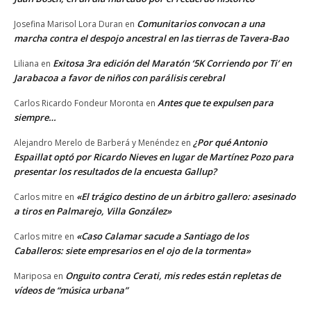
Comunitarios convocan a una
Josefina Marisol Lora Duran
en
marcha contra el despojo ancestral en las tierras de Tavera-Bao
Exitosa 3ra edición del Maratón ‘5K Corriendo por Ti’ en
Liliana
en
Jarabacoa a favor de niños con parálisis cerebral
Antes que te expulsen para
Carlos Ricardo Fondeur Moronta
en
siempre…
¿Por qué Antonio
Alejandro Merelo de Barberá y Menéndez
en
Espaillat optó por Ricardo Nieves en lugar de Martínez Pozo para
presentar los resultados de la encuesta Gallup?
«El trágico destino de un árbitro gallero: asesinado
Carlos mitre
en
a tiros en Palmarejo, Villa González»
«Caso Calamar sacude a Santiago de los
Carlos mitre
en
Caballeros: siete empresarios en el ojo de la tormenta»
Onguito contra Cerati, mis redes están repletas de
Mariposa
en
vídeos de “música urbana”