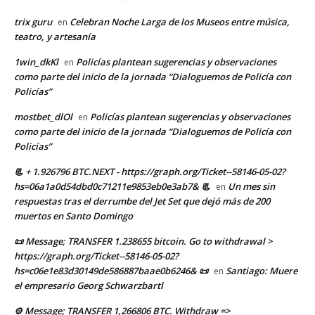
trix guru
Celebran Noche Larga de los Museos entre música,
en
teatro, y artesanía
1win_dkKl
Policías plantean sugerencias y observaciones
en
como parte del inicio de la jornada “Dialoguemos de Policía con
Policías”
mostbet_dlOl
Policías plantean sugerencias y observaciones
en
como parte del inicio de la jornada “Dialoguemos de Policía con
Policías”
📃 + 1.926796 BTC.NEXT - https://graph.org/Ticket--58146-05-02?
hs=06a1a0d54dbd0c71211e9853eb0e3ab7& 📃
Un mes sin
en
respuestas tras el derrumbe del Jet Set que dejó más de 200
muertos en Santo Domingo
📜 Message; TRANSFER 1.238655 bitcoin. Go to withdrawal >
https://graph.org/Ticket--58146-05-02?
hs=c06e1e83d30149de586887baae0b6246& 📜
Santiago: Muere
en
el empresario Georg Schwarzbartl
⚙ Message; TRANSFER 1,266806 BTC. Withdraw =>