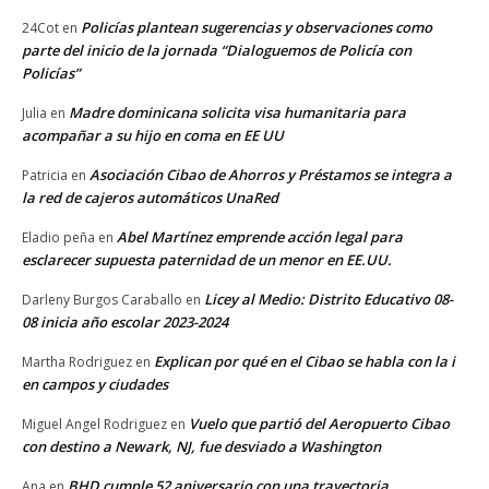
Policías plantean sugerencias y observaciones como
24Cot
en
parte del inicio de la jornada “Dialoguemos de Policía con
Policías”
Madre dominicana solicita visa humanitaria para
Julia
en
acompañar a su hijo en coma en EE UU
Asociación Cibao de Ahorros y Préstamos se integra a
Patricia
en
la red de cajeros automáticos UnaRed
Abel Martínez emprende acción legal para
Eladio peña
en
esclarecer supuesta paternidad de un menor en EE.UU.
Licey al Medio: Distrito Educativo 08-
Darleny Burgos Caraballo
en
08 inicia año escolar 2023-2024
Explican por qué en el Cibao se habla con la i
Martha Rodriguez
en
en campos y ciudades
Vuelo que partió del Aeropuerto Cibao
Miguel Angel Rodriguez
en
con destino a Newark, NJ, fue desviado a Washington
BHD cumple 52 aniversario con una trayectoria
Ana
en