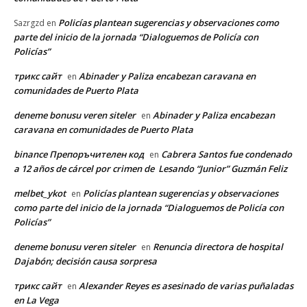
Policías plantean sugerencias y observaciones como
Sazrgzd
en
parte del inicio de la jornada “Dialoguemos de Policía con
Policías”
трикс сайт
Abinader y Paliza encabezan caravana en
en
comunidades de Puerto Plata
deneme bonusu veren siteler
Abinader y Paliza encabezan
en
caravana en comunidades de Puerto Plata
binance Препоръчителен код
Cabrera Santos fue condenado
en
a 12 años de cárcel por crimen de Lesando “Junior” Guzmán Feliz
melbet_ykot
Policías plantean sugerencias y observaciones
en
como parte del inicio de la jornada “Dialoguemos de Policía con
Policías”
deneme bonusu veren siteler
Renuncia directora de hospital
en
Dajabón; decisión causa sorpresa
трикс сайт
Alexander Reyes es asesinado de varias puñaladas
en
en La Vega