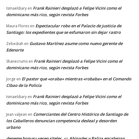
Frank Rainieri desplazó a Felipe Vicini como el
Ismaeldiary
en
dominicano más rico, según revista Forbes
Espectacular robo en el Palacio de justicia de
Maura Flores
en
Santiago: los expedientes que se esfumaron sin dejar rastro
Gustavo Martínez asume como nuevo gerente de
Zebediah
en
Edenorte
Frank Rainieri desplazó a Felipe Vicini como el
Shanecrums
en
dominicano más rico, según revista Forbes
El pastor que «oraba» mientras «robaba» en el Comando
Jorge
en
Cibao de la Policía
Frank Rainieri desplazó a Felipe Vicini como el
Ismaeldiary
en
dominicano más rico, según revista Forbes
Comerciantes del Centro Histórico de Santiago de
Jean valjean
en
los Caballeros denuncian competencia desleal y desorden
urbano
deneme bonusu veren siteler
Abinader y Paliza encabezan
en