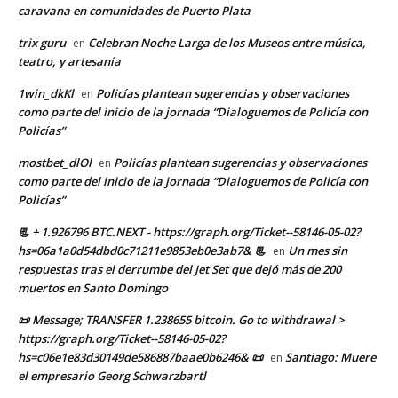
caravana en comunidades de Puerto Plata
trix guru
Celebran Noche Larga de los Museos entre música,
en
teatro, y artesanía
1win_dkKl
Policías plantean sugerencias y observaciones
en
como parte del inicio de la jornada “Dialoguemos de Policía con
Policías”
mostbet_dlOl
Policías plantean sugerencias y observaciones
en
como parte del inicio de la jornada “Dialoguemos de Policía con
Policías”
📃 + 1.926796 BTC.NEXT - https://graph.org/Ticket--58146-05-02?
hs=06a1a0d54dbd0c71211e9853eb0e3ab7& 📃
Un mes sin
en
respuestas tras el derrumbe del Jet Set que dejó más de 200
muertos en Santo Domingo
📜 Message; TRANSFER 1.238655 bitcoin. Go to withdrawal >
https://graph.org/Ticket--58146-05-02?
hs=c06e1e83d30149de586887baae0b6246& 📜
Santiago: Muere
en
el empresario Georg Schwarzbartl