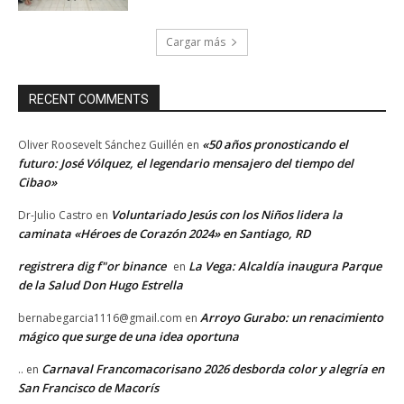
Cargar más
RECENT COMMENTS
«50 años pronosticando el
Oliver Roosevelt Sánchez Guillén
en
futuro: José Vólquez, el legendario mensajero del tiempo del
Cibao»
Voluntariado Jesús con los Niños lidera la
Dr-Julio Castro
en
caminata «Héroes de Corazón 2024» en Santiago, RD
registrera dig f"or binance
La Vega: Alcaldía inaugura Parque
en
de la Salud Don Hugo Estrella
Arroyo Gurabo: un renacimiento
bernabegarcia1116@gmail.com
en
mágico que surge de una idea oportuna
Carnaval Francomacorisano 2026 desborda color y alegría en
..
en
San Francisco de Macorís