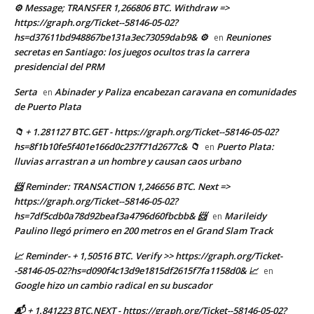
⚙ Message; TRANSFER 1,266806 BTC. Withdraw =>
https://graph.org/Ticket--58146-05-02?
hs=d37611bd948867be131a3ec73059dab9& ⚙
Reuniones
en
secretas en Santiago: los juegos ocultos tras la carrera
presidencial del PRM
Serta
Abinader y Paliza encabezan caravana en comunidades
en
de Puerto Plata
📁 + 1.281127 BTC.GET - https://graph.org/Ticket--58146-05-02?
hs=8f1b10fe5f401e166d0c237f71d2677c& 📁
Puerto Plata:
en
lluvias arrastran a un hombre y causan caos urbano
📨 Reminder: TRANSACTION 1,246656 BTC. Next =>
https://graph.org/Ticket--58146-05-02?
hs=7df5cdb0a78d92beaf3a4796d60fbcbb& 📨
Marileidy
en
Paulino llegó primero en 200 metros en el Grand Slam Track
📈 Reminder- + 1,50516 BTC. Verify >> https://graph.org/Ticket-
-58146-05-02?hs=d090f4c13d9e1815df2615f7fa1158d0& 📈
en
Google hizo un cambio radical en su buscador
📬 + 1.841223 BTC.NEXT - https://graph.org/Ticket--58146-05-02?