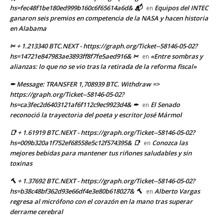
hs=fec48f1be180ed999b160c6f65614a6d& 📬
Equipos del INTEC
en
ganaron seis premios en competencia de la NASA y hacen historia
en Alabama
✂ + 1.213340 BTC.NEXT - https://graph.org/Ticket--58146-05-02?
hs=14721e847983ae3893ff8f7fe5aed916& ✂
«Entre sombras y
en
alianzas: lo que no se vio tras la retirada de la reforma fiscal»
✒ Message: TRANSFER 1,708939 BTC. Withdraw =>
https://graph.org/Ticket--58146-05-02?
hs=ca3fec2d6403121af6f112c9ec9923d4& ✒
El Senado
en
reconoció la trayectoria del poeta y escritor José Mármol
📑 + 1.61919 BTC.NEXT - https://graph.org/Ticket--58146-05-02?
hs=009b320a1f752ef68558e5c12f574395& 📑
Conozca las
en
mejores bebidas para mantener tus riñones saludables y sin
toxinas
🔨 + 1.37692 BTC.NEXT - https://graph.org/Ticket--58146-05-02?
hs=b38c48bf362d93e66df4e3e80b618027& 🔨
Alberto Vargas
en
regresa al micrófono con el corazón en la mano tras superar
derrame cerebral