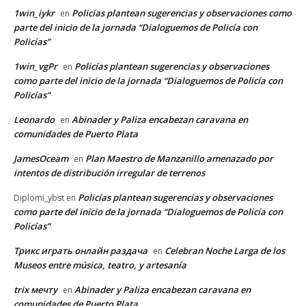
1win_iykr
Policías plantean sugerencias y observaciones como
en
parte del inicio de la jornada “Dialoguemos de Policía con
Policías”
1win_vgPr
Policías plantean sugerencias y observaciones
en
como parte del inicio de la jornada “Dialoguemos de Policía con
Policías”
Leonardo
Abinader y Paliza encabezan caravana en
en
comunidades de Puerto Plata
JamesOceam
Plan Maestro de Manzanillo amenazado por
en
intentos de distribución irregular de terrenos
Policías plantean sugerencias y observaciones
Diplomi_ybst
en
como parte del inicio de la jornada “Dialoguemos de Policía con
Policías”
Трикс играть онлайн раздача
Celebran Noche Larga de los
en
Museos entre música, teatro, y artesanía
trix мечту
Abinader y Paliza encabezan caravana en
en
comunidades de Puerto Plata