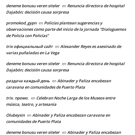
deneme bonusu veren siteler
Renuncia directora de hospital
en
Dajabón; decisión causa sorpresa
promokod_gypn
Policías plantean sugerencias y
en
observaciones como parte del inicio de la jornada “Dialoguemos
de Policía con Policías”
trix официальный сайт
Alexander Reyes es asesinado de
en
varias puñaladas en La Vega
deneme bonusu veren siteler
Renuncia directora de hospital
en
Dajabón; decisión causa sorpresa
раздача каждый день
Abinader y Paliza encabezan
en
caravana en comunidades de Puerto Plata
trix. промо.
Celebran Noche Larga de los Museos entre
en
música, teatro, y artesanía
Olubeysin
Abinader y Paliza encabezan caravana en
en
comunidades de Puerto Plata
deneme bonusu veren siteler
Abinader y Paliza encabezan
en