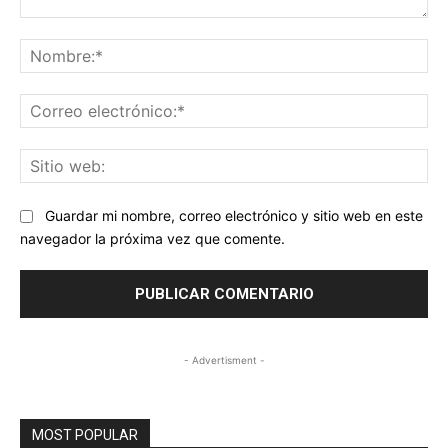
Comentario:
No
Co
ele
Sit
we
Guardar mi nombre, correo electrónico y sitio web en este
navegador la próxima vez que comente.
- Advertisment -
MOST POPULAR