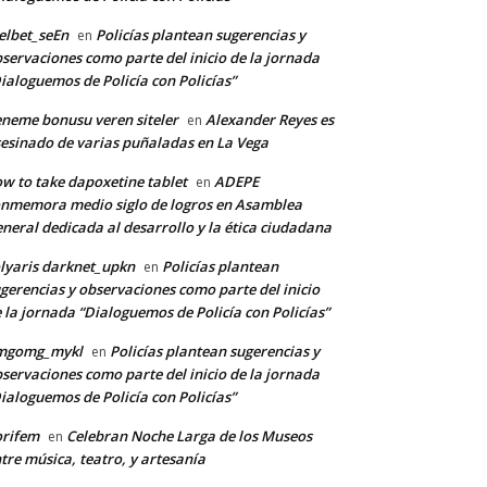
lbet_seEn
Policías plantean sugerencias y
en
servaciones como parte del inicio de la jornada
ialoguemos de Policía con Policías”
neme bonusu veren siteler
Alexander Reyes es
en
esinado de varias puñaladas en La Vega
w to take dapoxetine tablet
ADEPE
en
nmemora medio siglo de logros en Asamblea
neral dedicada al desarrollo y la ética ciudadana
lyaris darknet_upkn
Policías plantean
en
gerencias y observaciones como parte del inicio
 la jornada “Dialoguemos de Policía con Policías”
mgomg_mykl
Policías plantean sugerencias y
en
servaciones como parte del inicio de la jornada
ialoguemos de Policía con Policías”
orifem
Celebran Noche Larga de los Museos
en
tre música, teatro, y artesanía