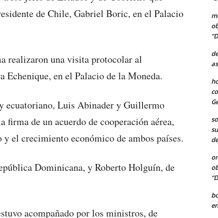
esidente de Chile, Gabriel Boric, en el Palacio
me
ob
“D
de
realizaron una visita protocolar al
as
ra Echenique, en el Palacio de la Moneda.
ho
co
Ge
y ecuatoriano, Luis Abinader y Guillermo
so
a firma de un acuerdo de cooperación aérea,
su
o y el crecimiento económico de ambos países.
de
o
República Dominicana, y Roberto Holguín, de
ob
“D
b
en
 estuvo acompañado por los ministros, de