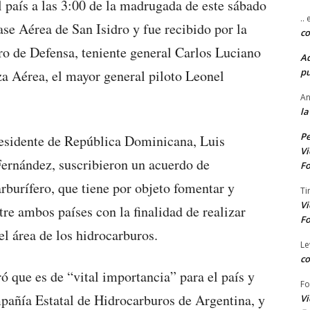
l país a las 3:00 de la madrugada de este sábado
..
se Aérea de San Isidro y fue recibido por la
co
ro de Defensa, teniente general Carlos Luciano
A
pu
za Aérea, el mayor general piloto Leonel
An
la
Pe
residente de República Dominicana, Luis
Vi
Fernández, suscribieron un acuerdo de
Fo
rburífero, que tiene por objeto fomentar y
Ti
Vi
tre ambos países con la finalidad de realizar
Fo
l área de los hidrocarburos.
Le
co
ó que es de “vital importancia” para el país y
Fo
pañía Estatal de Hidrocarburos de Argentina, y
Vi