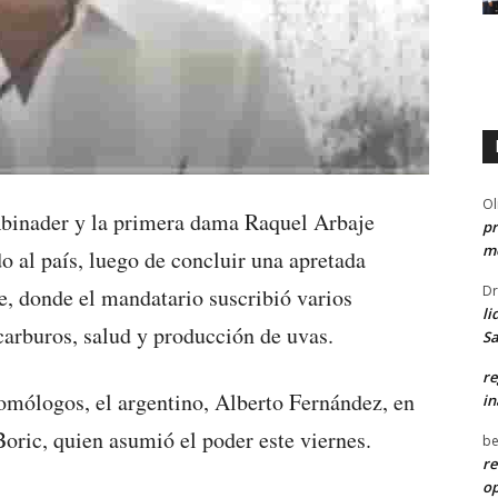
Ol
Abinader y la primera dama Raquel Arbaje
pr
me
o al país, luego de concluir una apretada
Dr
e, donde el mandatario suscribió varios
li
carburos, salud y producción de uvas.
Sa
re
omólogos, el argentino, Alberto Fernández, en
in
Boric, quien asumió el poder este viernes.
be
re
o