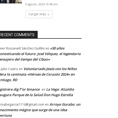
6 agosto, 2026 10:48 am
Cargar más
RECENT COMMENTS
«50 años
iver Roosevelt Sánchez Guillén
en
onosticando el futuro: José Vólquez, el legendario
nsajero del tiempo del Cibao»
Voluntariado Jesús con los Niños
-Julio Castro
en
dera la caminata «Héroes de Corazón 2024» en
ntiago, RD
gistrera dig f"or binance
La Vega: Alcaldía
en
augura Parque de la Salud Don Hugo Estrella
Arroyo Gurabo: un
rnabegarcia1116@gmail.com
en
nacimiento mágico que surge de una idea
portuna