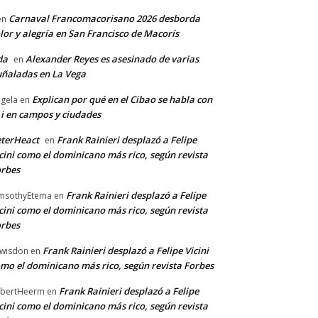
Carnaval Francomacorisano 2026 desborda
en
lor y alegría en San Francisco de Macorís
da
Alexander Reyes es asesinado de varias
en
ñaladas en La Vega
Explican por qué en el Cibao se habla con
gela
en
 i en campos y ciudades
terHeact
Frank Rainieri desplazó a Felipe
en
cini como el dominicano más rico, según revista
rbes
Frank Rainieri desplazó a Felipe
msothyEtema
en
cini como el dominicano más rico, según revista
rbes
Frank Rainieri desplazó a Felipe Vicini
wisdon
en
mo el dominicano más rico, según revista Forbes
Frank Rainieri desplazó a Felipe
bertHeerm
en
cini como el dominicano más rico, según revista