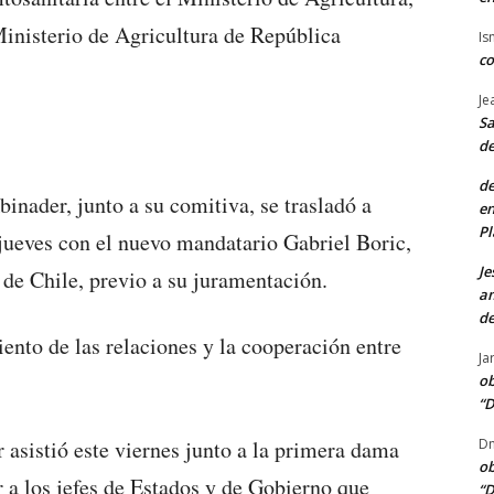
inisterio de Agricultura de República
Is
co
Je
Sa
de
de
inader, junto a su comitiva, se trasladó a
en
Pl
 jueves con el nuevo mandatario Gabriel Boric,
Je
go de Chile, previo a su juramentación.
am
de
ento de las relaciones y la cooperación entre
Ja
ob
“D
Dn
 asistió este viernes junto a la primera dama
ob
a los jefes de Estados y de Gobierno que
“D