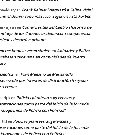
Frank Rainieri desplazó a Felipe Vicini
maeldiary
en
mo el dominicano más rico, según revista Forbes
Comerciantes del Centro Histórico de
an valjean
en
ntiago de los Caballeros denuncian competencia
sleal y desorden urbano
neme bonusu veren siteler
Abinader y Paliza
en
cabezan caravana en comunidades de Puerto
ata
sseoffiz
Plan Maestro de Manzanillo
en
enazado por intentos de distribución irregular
 terrenos
Policías plantean sugerencias y
riorlpk
en
servaciones como parte del inicio de la jornada
ialoguemos de Policía con Policías”
Policías plantean sugerencias y
rtikl
en
servaciones como parte del inicio de la jornada
ialoguemos de Policía con Policías”