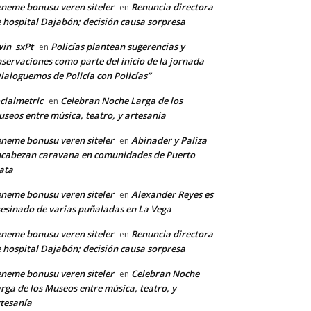
neme bonusu veren siteler
Renuncia directora
en
 hospital Dajabón; decisión causa sorpresa
in_sxPt
Policías plantean sugerencias y
en
servaciones como parte del inicio de la jornada
ialoguemos de Policía con Policías”
cialmetric
Celebran Noche Larga de los
en
seos entre música, teatro, y artesanía
neme bonusu veren siteler
Abinader y Paliza
en
cabezan caravana en comunidades de Puerto
ata
neme bonusu veren siteler
Alexander Reyes es
en
esinado de varias puñaladas en La Vega
neme bonusu veren siteler
Renuncia directora
en
 hospital Dajabón; decisión causa sorpresa
neme bonusu veren siteler
Celebran Noche
en
rga de los Museos entre música, teatro, y
tesanía