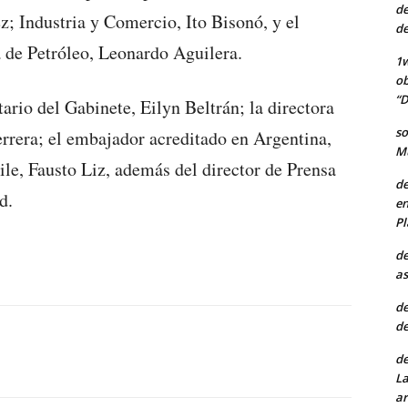
de
z; Industria y Comercio, Ito Bisonó, y el
de
 de Petróleo, Leonardo Aguilera.
1w
ob
“D
tario del Gabinete, Eilyn Beltrán; la directora
so
rrera; el embajador acreditado en Argentina,
Mu
ile, Fausto Liz, además del director de Prensa
de
d.
en
Pl
de
as
de
de
de
La
ar