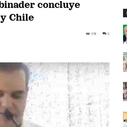
binader concluye
y Chile
578
0