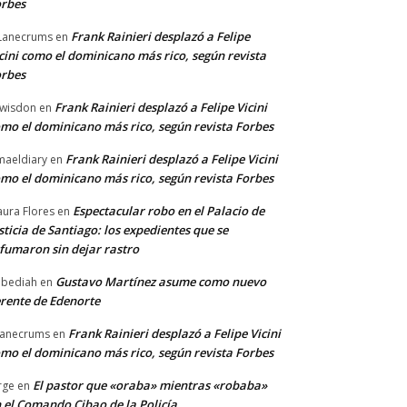
rbes
Frank Rainieri desplazó a Felipe
Lanecrums
en
cini como el dominicano más rico, según revista
rbes
Frank Rainieri desplazó a Felipe Vicini
wisdon
en
mo el dominicano más rico, según revista Forbes
Frank Rainieri desplazó a Felipe Vicini
maeldiary
en
mo el dominicano más rico, según revista Forbes
Espectacular robo en el Palacio de
ura Flores
en
sticia de Santiago: los expedientes que se
fumaron sin dejar rastro
Gustavo Martínez asume como nuevo
bediah
en
rente de Edenorte
Frank Rainieri desplazó a Felipe Vicini
anecrums
en
mo el dominicano más rico, según revista Forbes
El pastor que «oraba» mientras «robaba»
rge
en
 el Comando Cibao de la Policía