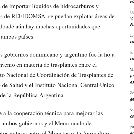
Fo
ad de importar líquidos de hidrocarburos y
O
avés de REFIDOMSA, se puedan explotar áreas de
Vi
Fo
, donde aún hay muchas oportunidades que
a ambos países.
Le
co
Is
os gobiernos dominicano y argentino fue la hoja
co
venio en materia de trasplantes entre el
Ma
tuto Nacional de Coordinación de Trasplantes de
ju
es
de Salud y el Instituto Nacional Central Único
Ze
de la República Argentina.
ge
Sh
 a la cooperación técnica para mejorar las
co
re ambos gobiernos y el Memorando de
Jo
itosanitaria entre el Ministerio de Agricultura,
en