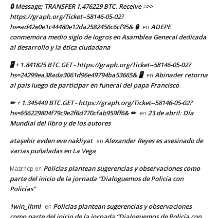
🔒 Message; TRANSFER 1,476229 BTC. Receive =>>
https://graph.org/Ticket--58146-05-02?
hs=ad42e0e1c44480e12da2582456c6cf95& 🔒
ADEPE
en
conmemora medio siglo de logros en Asamblea General dedicada
al desarrollo y la ética ciudadana
🖥 + 1.841825 BTC.GET - https://graph.org/Ticket--58146-05-02?
hs=24299ea38ada3061d96e49794ba53665& 🖥
Abinader retorna
en
al país luego de participar en funeral del papa Francisco
✏ + 1.345449 BTC.GET - https://graph.org/Ticket--58146-05-02?
hs=656229804f79c9e2f6d770cfab959ff6& ✏
23 de abril: Día
en
Mundial del libro y de los autores
ataşehir evden eve nakliyat
Alexander Reyes es asesinado de
en
varias puñaladas en La Vega
Policías plantean sugerencias y observaciones como
Mazrncp
en
parte del inicio de la jornada “Dialoguemos de Policía con
Policías”
1win_lhml
Policías plantean sugerencias y observaciones
en
como parte del inicio de la jornada “Dialoguemos de Policía con