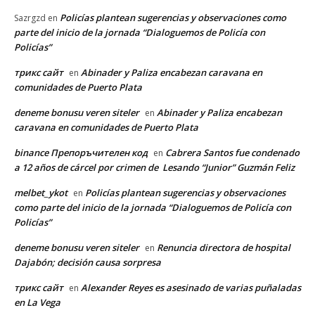
Policías plantean sugerencias y observaciones como
Sazrgzd
en
parte del inicio de la jornada “Dialoguemos de Policía con
Policías”
трикс сайт
Abinader y Paliza encabezan caravana en
en
comunidades de Puerto Plata
deneme bonusu veren siteler
Abinader y Paliza encabezan
en
caravana en comunidades de Puerto Plata
binance Препоръчителен код
Cabrera Santos fue condenado
en
a 12 años de cárcel por crimen de Lesando “Junior” Guzmán Feliz
melbet_ykot
Policías plantean sugerencias y observaciones
en
como parte del inicio de la jornada “Dialoguemos de Policía con
Policías”
deneme bonusu veren siteler
Renuncia directora de hospital
en
Dajabón; decisión causa sorpresa
трикс сайт
Alexander Reyes es asesinado de varias puñaladas
en
en La Vega