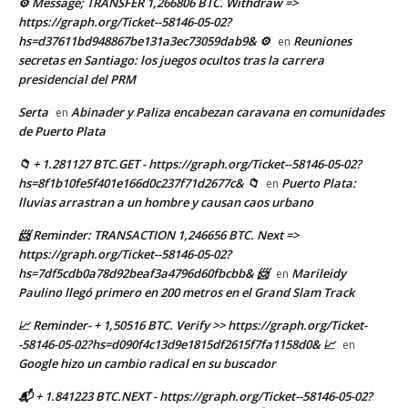
⚙ Message; TRANSFER 1,266806 BTC. Withdraw =>
https://graph.org/Ticket--58146-05-02?
hs=d37611bd948867be131a3ec73059dab9& ⚙
Reuniones
en
secretas en Santiago: los juegos ocultos tras la carrera
presidencial del PRM
Serta
Abinader y Paliza encabezan caravana en comunidades
en
de Puerto Plata
📁 + 1.281127 BTC.GET - https://graph.org/Ticket--58146-05-02?
hs=8f1b10fe5f401e166d0c237f71d2677c& 📁
Puerto Plata:
en
lluvias arrastran a un hombre y causan caos urbano
📨 Reminder: TRANSACTION 1,246656 BTC. Next =>
https://graph.org/Ticket--58146-05-02?
hs=7df5cdb0a78d92beaf3a4796d60fbcbb& 📨
Marileidy
en
Paulino llegó primero en 200 metros en el Grand Slam Track
📈 Reminder- + 1,50516 BTC. Verify >> https://graph.org/Ticket-
-58146-05-02?hs=d090f4c13d9e1815df2615f7fa1158d0& 📈
en
Google hizo un cambio radical en su buscador
📬 + 1.841223 BTC.NEXT - https://graph.org/Ticket--58146-05-02?