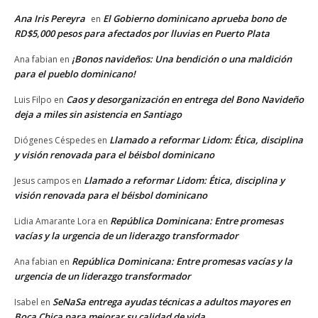
Ana Iris Pereyra
El Gobierno dominicano aprueba bono de
en
RD$5,000 pesos para afectados por lluvias en Puerto Plata
¡Bonos navideños: Una bendición o una maldición
Ana fabian
en
para el pueblo dominicano!
Caos y desorganización en entrega del Bono Navideño
Luis Filpo
en
deja a miles sin asistencia en Santiago
Llamado a reformar Lidom: Ética, disciplina
Diógenes Céspedes
en
y visión renovada para el béisbol dominicano
Llamado a reformar Lidom: Ética, disciplina y
Jesus campos
en
visión renovada para el béisbol dominicano
República Dominicana: Entre promesas
Lidia Amarante Lora
en
vacías y la urgencia de un liderazgo transformador
República Dominicana: Entre promesas vacías y la
Ana fabian
en
urgencia de un liderazgo transformador
SeNaSa entrega ayudas técnicas a adultos mayores en
Isabel
en
Boca Chica para mejorar su calidad de vida