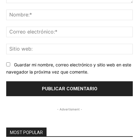
Comentario:
No
Co
ele
Sit
we
Guardar mi nombre, correo electrónico y sitio web en este
navegador la próxima vez que comente.
- Advertisment -
MOST POPULAR