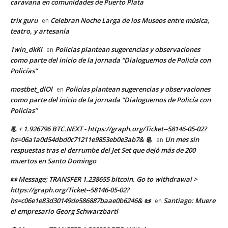
caravana en comunidades de Puerto Plata
trix guru
Celebran Noche Larga de los Museos entre música,
en
teatro, y artesanía
1win_dkKl
Policías plantean sugerencias y observaciones
en
como parte del inicio de la jornada “Dialoguemos de Policía con
Policías”
mostbet_dlOl
Policías plantean sugerencias y observaciones
en
como parte del inicio de la jornada “Dialoguemos de Policía con
Policías”
📃 + 1.926796 BTC.NEXT - https://graph.org/Ticket--58146-05-02?
hs=06a1a0d54dbd0c71211e9853eb0e3ab7& 📃
Un mes sin
en
respuestas tras el derrumbe del Jet Set que dejó más de 200
muertos en Santo Domingo
📜 Message; TRANSFER 1.238655 bitcoin. Go to withdrawal >
https://graph.org/Ticket--58146-05-02?
hs=c06e1e83d30149de586887baae0b6246& 📜
Santiago: Muere
en
el empresario Georg Schwarzbartl