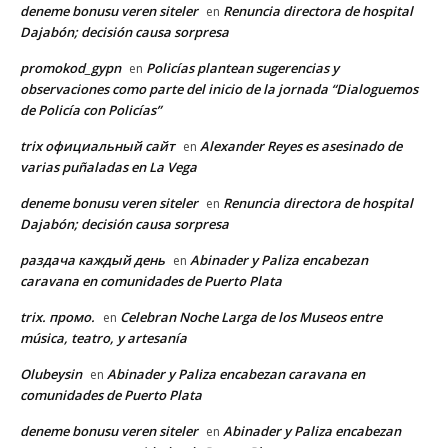
deneme bonusu veren siteler
Renuncia directora de hospital
en
Dajabón; decisión causa sorpresa
promokod_gypn
Policías plantean sugerencias y
en
observaciones como parte del inicio de la jornada “Dialoguemos
de Policía con Policías”
trix официальный сайт
Alexander Reyes es asesinado de
en
varias puñaladas en La Vega
deneme bonusu veren siteler
Renuncia directora de hospital
en
Dajabón; decisión causa sorpresa
раздача каждый день
Abinader y Paliza encabezan
en
caravana en comunidades de Puerto Plata
trix. промо.
Celebran Noche Larga de los Museos entre
en
música, teatro, y artesanía
Olubeysin
Abinader y Paliza encabezan caravana en
en
comunidades de Puerto Plata
deneme bonusu veren siteler
Abinader y Paliza encabezan
en