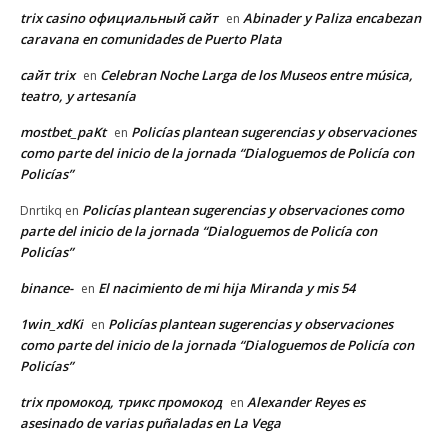
trix casino официальный сайт
Abinader y Paliza encabezan
en
caravana en comunidades de Puerto Plata
сайт trix
Celebran Noche Larga de los Museos entre música,
en
teatro, y artesanía
mostbet_paKt
Policías plantean sugerencias y observaciones
en
como parte del inicio de la jornada “Dialoguemos de Policía con
Policías”
Policías plantean sugerencias y observaciones como
Dnrtikq
en
parte del inicio de la jornada “Dialoguemos de Policía con
Policías”
binance-
El nacimiento de mi hija Miranda y mis 54
en
1win_xdKi
Policías plantean sugerencias y observaciones
en
como parte del inicio de la jornada “Dialoguemos de Policía con
Policías”
trix промокод, трикс промокод
Alexander Reyes es
en
asesinado de varias puñaladas en La Vega