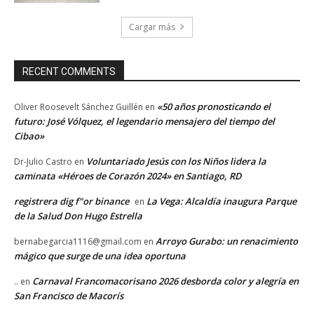
Cargar más
RECENT COMMENTS
«50 años pronosticando el
Oliver Roosevelt Sánchez Guillén
en
futuro: José Vólquez, el legendario mensajero del tiempo del
Cibao»
Voluntariado Jesús con los Niños lidera la
Dr-Julio Castro
en
caminata «Héroes de Corazón 2024» en Santiago, RD
registrera dig f"or binance
La Vega: Alcaldía inaugura Parque
en
de la Salud Don Hugo Estrella
Arroyo Gurabo: un renacimiento
bernabegarcia1116@gmail.com
en
mágico que surge de una idea oportuna
Carnaval Francomacorisano 2026 desborda color y alegría en
..
en
San Francisco de Macorís