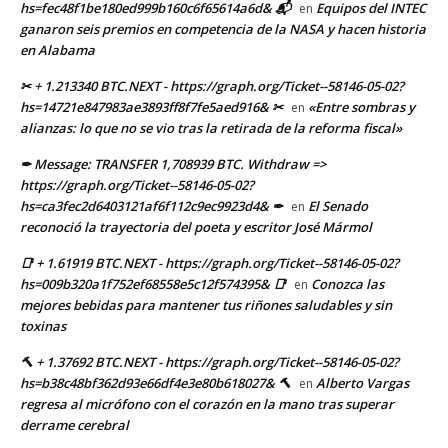
hs=fec48f1be180ed999b160c6f65614a6d& 📬
Equipos del INTEC
en
ganaron seis premios en competencia de la NASA y hacen historia
en Alabama
✂ + 1.213340 BTC.NEXT - https://graph.org/Ticket--58146-05-02?
hs=14721e847983ae3893ff8f7fe5aed916& ✂
«Entre sombras y
en
alianzas: lo que no se vio tras la retirada de la reforma fiscal»
✒ Message: TRANSFER 1,708939 BTC. Withdraw =>
https://graph.org/Ticket--58146-05-02?
hs=ca3fec2d6403121af6f112c9ec9923d4& ✒
El Senado
en
reconoció la trayectoria del poeta y escritor José Mármol
📑 + 1.61919 BTC.NEXT - https://graph.org/Ticket--58146-05-02?
hs=009b320a1f752ef68558e5c12f574395& 📑
Conozca las
en
mejores bebidas para mantener tus riñones saludables y sin
toxinas
🔨 + 1.37692 BTC.NEXT - https://graph.org/Ticket--58146-05-02?
hs=b38c48bf362d93e66df4e3e80b618027& 🔨
Alberto Vargas
en
regresa al micrófono con el corazón en la mano tras superar
derrame cerebral