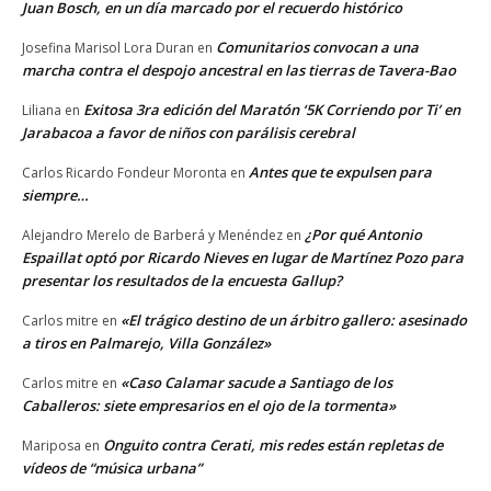
Juan Bosch, en un día marcado por el recuerdo histórico
Comunitarios convocan a una
Josefina Marisol Lora Duran
en
marcha contra el despojo ancestral en las tierras de Tavera-Bao
Exitosa 3ra edición del Maratón ‘5K Corriendo por Ti’ en
Liliana
en
Jarabacoa a favor de niños con parálisis cerebral
Antes que te expulsen para
Carlos Ricardo Fondeur Moronta
en
siempre…
¿Por qué Antonio
Alejandro Merelo de Barberá y Menéndez
en
Espaillat optó por Ricardo Nieves en lugar de Martínez Pozo para
presentar los resultados de la encuesta Gallup?
«El trágico destino de un árbitro gallero: asesinado
Carlos mitre
en
a tiros en Palmarejo, Villa González»
«Caso Calamar sacude a Santiago de los
Carlos mitre
en
Caballeros: siete empresarios en el ojo de la tormenta»
Onguito contra Cerati, mis redes están repletas de
Mariposa
en
vídeos de “música urbana”