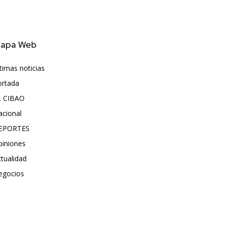
apa Web
timas noticias
6417
ortada
5572
L CIBAO
3681
acional
991
EPORTES
896
piniones
615
tualidad
496
egocios
475