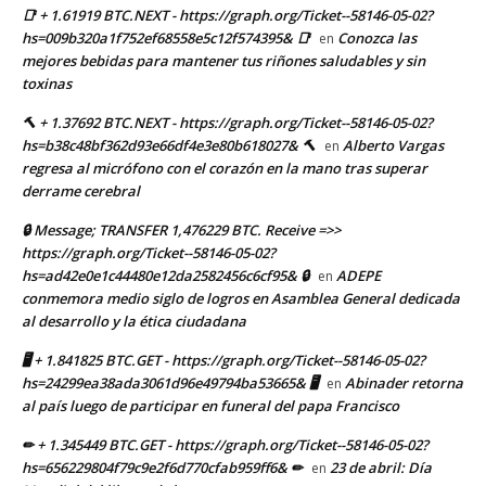
📑 + 1.61919 BTC.NEXT - https://graph.org/Ticket--58146-05-02?
hs=009b320a1f752ef68558e5c12f574395& 📑
Conozca las
en
mejores bebidas para mantener tus riñones saludables y sin
toxinas
🔨 + 1.37692 BTC.NEXT - https://graph.org/Ticket--58146-05-02?
hs=b38c48bf362d93e66df4e3e80b618027& 🔨
Alberto Vargas
en
regresa al micrófono con el corazón en la mano tras superar
derrame cerebral
🔒 Message; TRANSFER 1,476229 BTC. Receive =>>
https://graph.org/Ticket--58146-05-02?
hs=ad42e0e1c44480e12da2582456c6cf95& 🔒
ADEPE
en
conmemora medio siglo de logros en Asamblea General dedicada
al desarrollo y la ética ciudadana
🖥 + 1.841825 BTC.GET - https://graph.org/Ticket--58146-05-02?
hs=24299ea38ada3061d96e49794ba53665& 🖥
Abinader retorna
en
al país luego de participar en funeral del papa Francisco
✏ + 1.345449 BTC.GET - https://graph.org/Ticket--58146-05-02?
hs=656229804f79c9e2f6d770cfab959ff6& ✏
23 de abril: Día
en