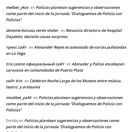
melbet_ykot
Policías plantean sugerencias y observaciones
en
como parte del inicio de la jornada “Dialoguemos de Policía con
Policías”
deneme bonusu veren siteler
Renuncia directora de hospital
en
Dajabón; decisión causa sorpresa
трикс сайт
Alexander Reyes es asesinado de varias puñaladas
en
en La Vega
trix casino официальный сайт
Abinader y Paliza encabezan
en
caravana en comunidades de Puerto Plata
сайт trix
Celebran Noche Larga de los Museos entre música,
en
teatro, y artesanía
mostbet_paKt
Policías plantean sugerencias y observaciones
en
como parte del inicio de la jornada “Dialoguemos de Policía con
Policías”
Policías plantean sugerencias y observaciones como
Dnrtikq
en
parte del inicio de la jornada “Dialoguemos de Policía con