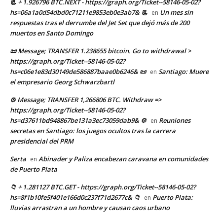
📃 + 1.926796 BTC.NEXT - https://graph.org/Ticket--58146-05-02?
hs=06a1a0d54dbd0c71211e9853eb0e3ab7& 📃
Un mes sin
en
respuestas tras el derrumbe del Jet Set que dejó más de 200
muertos en Santo Domingo
📜 Message; TRANSFER 1.238655 bitcoin. Go to withdrawal >
https://graph.org/Ticket--58146-05-02?
hs=c06e1e83d30149de586887baae0b6246& 📜
Santiago: Muere
en
el empresario Georg Schwarzbartl
⚙ Message; TRANSFER 1,266806 BTC. Withdraw =>
https://graph.org/Ticket--58146-05-02?
hs=d37611bd948867be131a3ec73059dab9& ⚙
Reuniones
en
secretas en Santiago: los juegos ocultos tras la carrera
presidencial del PRM
Serta
Abinader y Paliza encabezan caravana en comunidades
en
de Puerto Plata
📁 + 1.281127 BTC.GET - https://graph.org/Ticket--58146-05-02?
hs=8f1b10fe5f401e166d0c237f71d2677c& 📁
Puerto Plata:
en
lluvias arrastran a un hombre y causan caos urbano