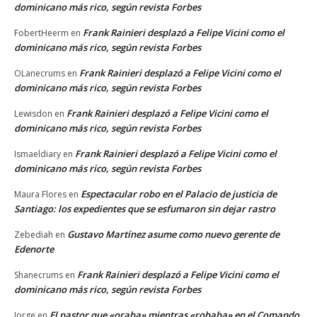
dominicano más rico, según revista Forbes
Frank Rainieri desplazó a Felipe Vicini como el
FobertHeerm
en
dominicano más rico, según revista Forbes
Frank Rainieri desplazó a Felipe Vicini como el
OLanecrums
en
dominicano más rico, según revista Forbes
Frank Rainieri desplazó a Felipe Vicini como el
Lewisdon
en
dominicano más rico, según revista Forbes
Frank Rainieri desplazó a Felipe Vicini como el
Ismaeldiary
en
dominicano más rico, según revista Forbes
Espectacular robo en el Palacio de justicia de
Maura Flores
en
Santiago: los expedientes que se esfumaron sin dejar rastro
Gustavo Martínez asume como nuevo gerente de
Zebediah
en
Edenorte
Frank Rainieri desplazó a Felipe Vicini como el
Shanecrums
en
dominicano más rico, según revista Forbes
El pastor que «oraba» mientras «robaba» en el Comando
Jorge
en