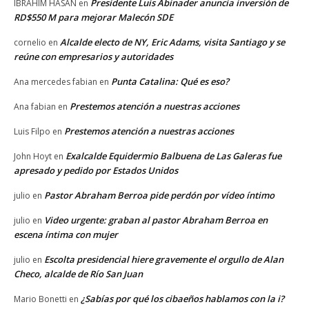
Presidente Luis Abinader anuncia inversión de
IBRAHIM HASAN
en
RD$550 M para mejorar Malecón SDE
Alcalde electo de NY, Eric Adams, visita Santiago y se
cornelio
en
reúne con empresarios y autoridades
Punta Catalina: Qué es eso?
Ana mercedes fabian
en
Prestemos atención a nuestras acciones
Ana fabian
en
Prestemos atención a nuestras acciones
Luis Filpo
en
Exalcalde Equidermio Balbuena de Las Galeras fue
John Hoyt
en
apresado y pedido por Estados Unidos
Pastor Abraham Berroa pide perdón por vídeo íntimo
julio
en
Video urgente: graban al pastor Abraham Berroa en
julio
en
escena íntima con mujer
Escolta presidencial hiere gravemente el orgullo de Alan
julio
en
Checo, alcalde de Río San Juan
¿Sabías por qué los cibaeños hablamos con la i?
Mario Bonetti
en