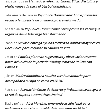
Llamado a reformar Lidom: Ética, disciplina y
Jesus campos
en
visión renovada para el béisbol dominicano
República Dominicana: Entre promesas
Lidia Amarante Lora
en
vacías y la urgencia de un liderazgo transformador
República Dominicana: Entre promesas vacías y la
Ana fabian
en
urgencia de un liderazgo transformador
SeNaSa entrega ayudas técnicas a adultos mayores en
Isabel
en
Boca Chica para mejorar su calidad de vida
Policías plantean sugerencias y observaciones como
24Cot
en
parte del inicio de la jornada “Dialoguemos de Policía con
Policías”
Madre dominicana solicita visa humanitaria para
Julia
en
acompañar a su hijo en coma en EE UU
Asociación Cibao de Ahorros y Préstamos se integra a
Patricia
en
la red de cajeros automáticos UnaRed
Abel Martínez emprende acción legal para
Eladio peña
en
esclarecer supuesta paternidad de un menor en EE.UU.