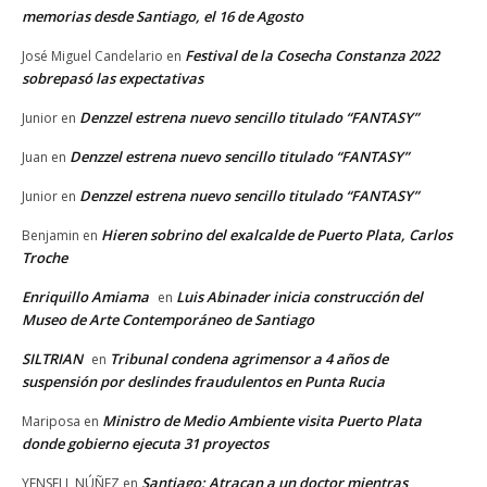
memorias desde Santiago, el 16 de Agosto
Festival de la Cosecha Constanza 2022
José Miguel Candelario
en
sobrepasó las expectativas
Denzzel estrena nuevo sencillo titulado “FANTASY”
Junior
en
Denzzel estrena nuevo sencillo titulado “FANTASY”
Juan
en
Denzzel estrena nuevo sencillo titulado “FANTASY”
Junior
en
Hieren sobrino del exalcalde de Puerto Plata, Carlos
Benjamin
en
Troche
Enriquillo Amiama
Luis Abinader inicia construcción del
en
Museo de Arte Contemporáneo de Santiago
SILTRIAN
Tribunal condena agrimensor a 4 años de
en
suspensión por deslindes fraudulentos en Punta Rucia
Ministro de Medio Ambiente visita Puerto Plata
Mariposa
en
donde gobierno ejecuta 31 proyectos
Santiago: Atracan a un doctor mientras
YENSELL NÚÑEZ
en