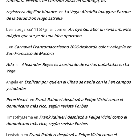
caminata «Héroes de Corazón 2024» en Santiago, RD
registrera dig f"or binance
La Vega: Alcaldía inaugura Parque
en
de la Salud Don Hugo Estrella
Arroyo Gurabo: un renacimiento
bernabegarcia1116@gmail.com
en
mágico que surge de una idea oportuna
Carnaval Francomacorisano 2026 desborda color y alegría en
..
en
San Francisco de Macorís
Ada
Alexander Reyes es asesinado de varias puñaladas en La
en
Vega
Explican por qué en el Cibao se habla con la i en campos
Angela
en
y ciudades
PeterHeact
Frank Rainieri desplazó a Felipe Vicini como el
en
dominicano más rico, según revista Forbes
Frank Rainieri desplazó a Felipe Vicini como el
TimsothyEtema
en
dominicano más rico, según revista Forbes
Frank Rainieri desplazó a Felipe Vicini como el
Lewisdon
en