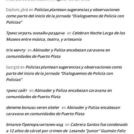
Policías plantean sugerencias y observaciones
Diplomi_ybst
en
como parte del inicio de la jornada “Dialoguemos de Policía con
Policías”
Трикс играть онлайн раздача
Celebran Noche Larga de los
en
Museos entre música, teatro, y artesanía
trix мечту
Abinader y Paliza encabezan caravana en
en
comunidades de Puerto Plata
Policías plantean sugerencias y observaciones como
Sazrgzd
en
parte del inicio de la jornada “Dialoguemos de Policía con
Policías”
трикс сайт
Abinader y Paliza encabezan caravana en
en
comunidades de Puerto Plata
deneme bonusu veren siteler
Abinader y Paliza encabezan
en
caravana en comunidades de Puerto Plata
binance Препоръчителен код
Cabrera Santos fue condenado
en
a 12 años de cárcel por crimen de Lesando “Junior” Guzmán Feliz