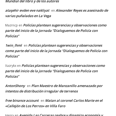
Mundial del libro y de los autores
ataşehir evden eve nakliyat
Alexander Reyes es asesinado de
en
varias puñaladas en La Vega
Policías plantean sugerencias y observaciones como
Mazrncp
en
parte del inicio de la jornada “Dialoguemos de Policía con
Policías”
1win_lhml
Policías plantean sugerencias y observaciones
en
como parte del inicio de la jornada “Dialoguemos de Policía con
Policías”
Policías plantean sugerencias y observaciones como
Xazrykx
en
parte del inicio de la jornada “Dialoguemos de Policía con
Policías”
AntonShony
Plan Maestro de Manzanillo amenazado por
en
intentos de distribución irregular de terrenos
free binance account
Matan al coronel Carlos Marte en el
en
«Callejón de Los Perros» en Villa Faro
Avenida Las Carreras reabre y dinamiza economía y
Henry
en