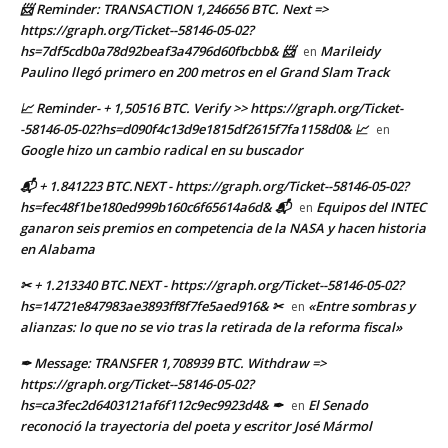
📨 Reminder: TRANSACTION 1,246656 BTC. Next =>
https://graph.org/Ticket--58146-05-02?
hs=7df5cdb0a78d92beaf3a4796d60fbcbb& 📨
Marileidy
en
Paulino llegó primero en 200 metros en el Grand Slam Track
📈 Reminder- + 1,50516 BTC. Verify >> https://graph.org/Ticket-
-58146-05-02?hs=d090f4c13d9e1815df2615f7fa1158d0& 📈
en
Google hizo un cambio radical en su buscador
📬 + 1.841223 BTC.NEXT - https://graph.org/Ticket--58146-05-02?
hs=fec48f1be180ed999b160c6f65614a6d& 📬
Equipos del INTEC
en
ganaron seis premios en competencia de la NASA y hacen historia
en Alabama
✂ + 1.213340 BTC.NEXT - https://graph.org/Ticket--58146-05-02?
hs=14721e847983ae3893ff8f7fe5aed916& ✂
«Entre sombras y
en
alianzas: lo que no se vio tras la retirada de la reforma fiscal»
✒ Message: TRANSFER 1,708939 BTC. Withdraw =>
https://graph.org/Ticket--58146-05-02?
hs=ca3fec2d6403121af6f112c9ec9923d4& ✒
El Senado
en
reconoció la trayectoria del poeta y escritor José Mármol