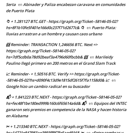
Serta
Abinader y Paliza encabezan caravana en comunidades
en
de Puerto Plata
📁 + 1.281127 BTC.GET - https://graph.org/Ticket--58146-05-02?
hs=8f1b10fe5f401e166d0c237f71d2677c& 📁
Puerto Plata:
en
lluvias arrastran a un hombre y causan caos urbano
📨 Reminder: TRANSACTION 1,246656 BTC. Next =>
https://graph.org/Ticket--58146-05-02?
hs=7df5cdb0a78d92beaf3a4796d60fbcbb& 📨
Marileidy
en
Paulino llegó primero en 200 metros en el Grand Slam Track
📈 Reminder- + 1,50516 BTC. Verify >> https://graph.org/Ticket-
-58146-05-02?hs=d090f4c13d9e1815df2615f7fa1158d0& 📈
en
Google hizo un cambio radical en su buscador
📬 + 1.841223 BTC.NEXT - https://graph.org/Ticket--58146-05-02?
hs=fec48f1be180ed999b160c6f65614a6d& 📬
Equipos del INTEC
en
ganaron seis premios en competencia de la NASA y hacen historia
en Alabama
✂ + 1.213340 BTC.NEXT - https://graph.org/Ticket--58146-05-02?
hs=14721e847983ae3893ff8f7fe5aed916& ✂
«Entre sombras y
en