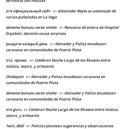
de Policía con Policías”
trix официальный сайт
Alexander Reyes es asesinado de
en
varias puñaladas en La Vega
deneme bonusu veren siteler
Renuncia directora de hospital
en
Dajabón; decisión causa sorpresa
раздача каждый день
Abinader y Paliza encabezan
en
caravana en comunidades de Puerto Plata
trix. промо.
Celebran Noche Larga de los Museos entre
en
música, teatro, y artesanía
Olubeysin
Abinader y Paliza encabezan caravana en
en
comunidades de Puerto Plata
deneme bonusu veren siteler
Abinader y Paliza encabezan
en
caravana en comunidades de Puerto Plata
trix guru
Celebran Noche Larga de los Museos entre música,
en
teatro, y artesanía
1win_dkKl
Policías plantean sugerencias y observaciones
en