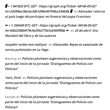
🖥 + 1.841825 BTC.GET - https://graph.org/Ticket--58146-05-02?
hs=24299ea38ada3061d96e49794ba53665& 🖥
Abinader retorna
en
al país luego de participar en funeral del papa Francisco
✏ + 1.345449 BTC.GET - https://graph.org/Ticket--58146-05-02?
hs=656229804f79c9e2f6d770cfab959ff6& ✏
23 de abril: Día
en
Mundial del libro y de los autores
ataşehir evden eve nakliyat
Alexander Reyes es asesinado de
en
varias puñaladas en La Vega
Policías plantean sugerencias y observaciones como
Mazrncp
en
parte del inicio de la jornada “Dialoguemos de Policía con
Policías”
1win_lhml
Policías plantean sugerencias y observaciones
en
como parte del inicio de la jornada “Dialoguemos de Policía con
Policías”
Policías plantean sugerencias y observaciones como
Xazrykx
en
parte del inicio de la jornada “Dialoguemos de Policía con
Policías”