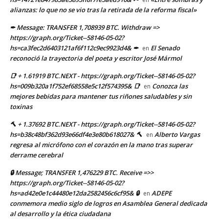
alianzas: lo que no se vio tras la retirada de la reforma fiscal»
✒ Message: TRANSFER 1,708939 BTC. Withdraw =>
https://graph.org/Ticket--58146-05-02?
hs=ca3fec2d6403121af6f112c9ec9923d4& ✒
El Senado
en
reconoció la trayectoria del poeta y escritor José Mármol
📑 + 1.61919 BTC.NEXT - https://graph.org/Ticket--58146-05-02?
hs=009b320a1f752ef68558e5c12f574395& 📑
Conozca las
en
mejores bebidas para mantener tus riñones saludables y sin
toxinas
🔨 + 1.37692 BTC.NEXT - https://graph.org/Ticket--58146-05-02?
hs=b38c48bf362d93e66df4e3e80b618027& 🔨
Alberto Vargas
en
regresa al micrófono con el corazón en la mano tras superar
derrame cerebral
🔒 Message; TRANSFER 1,476229 BTC. Receive =>>
https://graph.org/Ticket--58146-05-02?
hs=ad42e0e1c44480e12da2582456c6cf95& 🔒
ADEPE
en
conmemora medio siglo de logros en Asamblea General dedicada
al desarrollo y la ética ciudadana