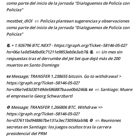
como parte del inicio de la jornada “Dialoguemos de Policía con
Policías”
mostbet_dlOl
Policías plantean sugerencias y observaciones
en
como parte del inicio de la jornada “Dialoguemos de Policía con
Policías”
📃 + 1.926796 BTC.NEXT - https://graph.org/Ticket--58146-05-02?
hs=06a1a0d54dbd0c71211e9853eb0e3ab7& 📃
Un mes sin
en
respuestas tras el derrumbe del Jet Set que dejó más de 200
muertos en Santo Domingo
📜 Message; TRANSFER 1.238655 bitcoin. Go to withdrawal >
https://graph.org/Ticket--58146-05-02?
hs=c06e1e83d30149de586887baae0b6246& 📜
Santiago: Muere
en
el empresario Georg Schwarzbartl
⚙ Message; TRANSFER 1,266806 BTC. Withdraw =>
https://graph.org/Ticket--58146-05-02?
hs=d37611bd948867be131a3ec73059dab9& ⚙
Reuniones
en
secretas en Santiago: los juegos ocultos tras la carrera
presidencial del PRM