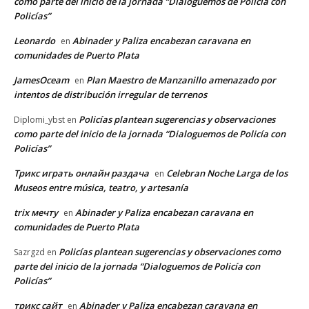
como parte del inicio de la jornada “Dialoguemos de Policía con
Policías”
Leonardo
Abinader y Paliza encabezan caravana en
en
comunidades de Puerto Plata
JamesOceam
Plan Maestro de Manzanillo amenazado por
en
intentos de distribución irregular de terrenos
Policías plantean sugerencias y observaciones
Diplomi_ybst
en
como parte del inicio de la jornada “Dialoguemos de Policía con
Policías”
Трикс играть онлайн раздача
Celebran Noche Larga de los
en
Museos entre música, teatro, y artesanía
trix мечту
Abinader y Paliza encabezan caravana en
en
comunidades de Puerto Plata
Policías plantean sugerencias y observaciones como
Sazrgzd
en
parte del inicio de la jornada “Dialoguemos de Policía con
Policías”
трикс сайт
Abinader y Paliza encabezan caravana en
en