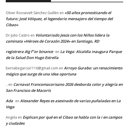
«50 años pronosticando el
Oliver Roosevelt Sánchez Guillén
en
futuro: José Vólquez, el legendario mensajero del tiempo del
Cibao»
Voluntariado Jesús con los Niños lidera la
Dr-Julio Castro
en
caminata «Héroes de Corazón 2024» en Santiago, RD
registrera dig f"or binance
La Vega: Alcaldía inaugura Parque
en
de la Salud Don Hugo Estrella
Arroyo Gurabo: un renacimiento
bernabegarcia1116@gmail.com
en
mágico que surge de una idea oportuna
Carnaval Francomacorisano 2026 desborda color y alegría en
..
en
San Francisco de Macorís
Ada
Alexander Reyes es asesinado de varias puñaladas en La
en
Vega
Explican por qué en el Cibao se habla con la i en campos
Angela
en
y ciudades