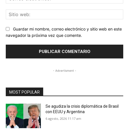
ele
Sit
we
Guardar mi nombre, correo electrónico y sitio web en este
navegador la próxima vez que comente.
- Advertisment -
MOST POPULAR
Se agudiza la crisis diplomática de Brasil
con EEUU y Argentina
6 agosto, 2026 11:17 am