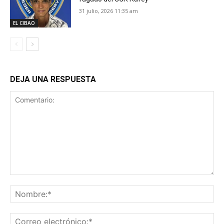
31 julio, 2026 11:35 am
EL CIBAO
DEJA UNA RESPUESTA
Comentario:
No
Co