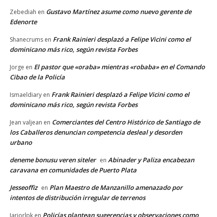
Gustavo Martínez asume como nuevo gerente de
Zebediah
en
Edenorte
Frank Rainieri desplazó a Felipe Vicini como el
Shanecrums
en
dominicano más rico, según revista Forbes
El pastor que «oraba» mientras «robaba» en el Comando
Jorge
en
Cibao de la Policía
Frank Rainieri desplazó a Felipe Vicini como el
Ismaeldiary
en
dominicano más rico, según revista Forbes
Comerciantes del Centro Histórico de Santiago de
Jean valjean
en
los Caballeros denuncian competencia desleal y desorden
urbano
deneme bonusu veren siteler
Abinader y Paliza encabezan
en
caravana en comunidades de Puerto Plata
Jesseoffiz
Plan Maestro de Manzanillo amenazado por
en
intentos de distribución irregular de terrenos
Policías plantean sugerencias y observaciones como
Jariorlpk
en