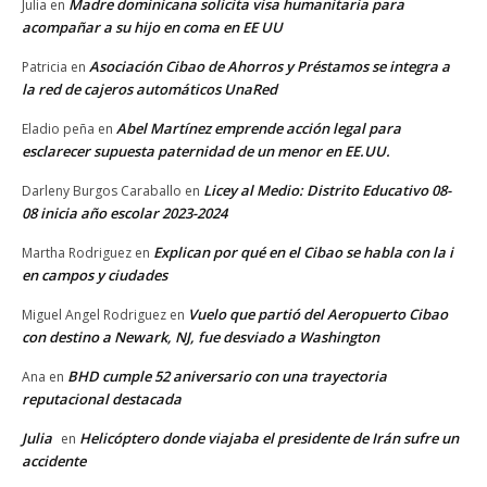
Madre dominicana solicita visa humanitaria para
Julia
en
acompañar a su hijo en coma en EE UU
Asociación Cibao de Ahorros y Préstamos se integra a
Patricia
en
la red de cajeros automáticos UnaRed
Abel Martínez emprende acción legal para
Eladio peña
en
esclarecer supuesta paternidad de un menor en EE.UU.
Licey al Medio: Distrito Educativo 08-
Darleny Burgos Caraballo
en
08 inicia año escolar 2023-2024
Explican por qué en el Cibao se habla con la i
Martha Rodriguez
en
en campos y ciudades
Vuelo que partió del Aeropuerto Cibao
Miguel Angel Rodriguez
en
con destino a Newark, NJ, fue desviado a Washington
BHD cumple 52 aniversario con una trayectoria
Ana
en
reputacional destacada
Julia
Helicóptero donde viajaba el presidente de Irán sufre un
en
accidente