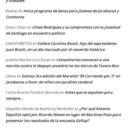
y ciudades
Inicia programa de becas para jóvenes de Jarabacoa y
Eliamar
en
Constanza
Ulises Rodríguez y su compromiso con la juventud
Diario Cibao
en
de Santiago en encuentro político
Fallece Carolina Bosch, hija del expresidente
JUNIOR BRETÓN
en
Juan Bosch, en un día marcado por el recuerdo histórico
Comunitarios convocan a una
Josefina Marisol Lora Duran
en
marcha contra el despojo ancestral en las tierras de Tavera-Bao
Exitosa 3ra edición del Maratón ‘5K Corriendo por Ti’ en
Liliana
en
Jarabacoa a favor de niños con parálisis cerebral
Antes que te expulsen para
Carlos Ricardo Fondeur Moronta
en
siempre…
¿Por qué Antonio
Alejandro Merelo de Barberá y Menéndez
en
Espaillat optó por Ricardo Nieves en lugar de Martínez Pozo para
presentar los resultados de la encuesta Gallup?