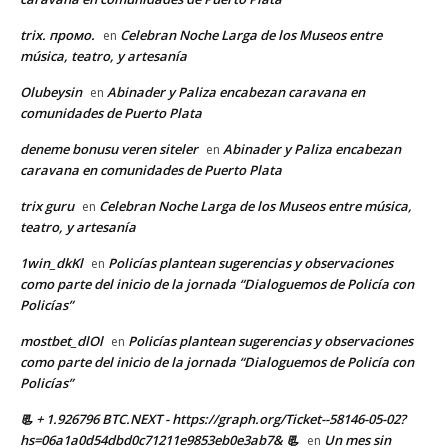
trix. промо.
Celebran Noche Larga de los Museos entre
en
música, teatro, y artesanía
Olubeysin
Abinader y Paliza encabezan caravana en
en
comunidades de Puerto Plata
deneme bonusu veren siteler
Abinader y Paliza encabezan
en
caravana en comunidades de Puerto Plata
trix guru
Celebran Noche Larga de los Museos entre música,
en
teatro, y artesanía
1win_dkKl
Policías plantean sugerencias y observaciones
en
como parte del inicio de la jornada “Dialoguemos de Policía con
Policías”
mostbet_dlOl
Policías plantean sugerencias y observaciones
en
como parte del inicio de la jornada “Dialoguemos de Policía con
Policías”
📃 + 1.926796 BTC.NEXT - https://graph.org/Ticket--58146-05-02?
hs=06a1a0d54dbd0c71211e9853eb0e3ab7& 📃
Un mes sin
en