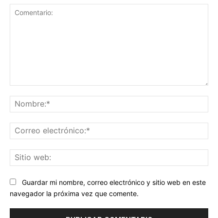
Comentario:
No
Co
ele
Sit
we
Guardar mi nombre, correo electrónico y sitio web en este
navegador la próxima vez que comente.