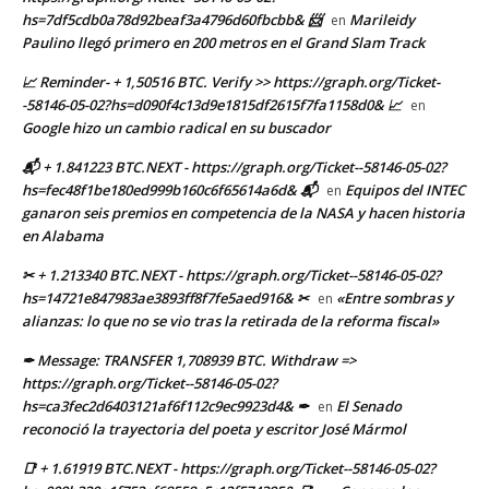
hs=7df5cdb0a78d92beaf3a4796d60fbcbb& 📨
Marileidy
en
Paulino llegó primero en 200 metros en el Grand Slam Track
📈 Reminder- + 1,50516 BTC. Verify >> https://graph.org/Ticket-
-58146-05-02?hs=d090f4c13d9e1815df2615f7fa1158d0& 📈
en
Google hizo un cambio radical en su buscador
📬 + 1.841223 BTC.NEXT - https://graph.org/Ticket--58146-05-02?
hs=fec48f1be180ed999b160c6f65614a6d& 📬
Equipos del INTEC
en
ganaron seis premios en competencia de la NASA y hacen historia
en Alabama
✂ + 1.213340 BTC.NEXT - https://graph.org/Ticket--58146-05-02?
hs=14721e847983ae3893ff8f7fe5aed916& ✂
«Entre sombras y
en
alianzas: lo que no se vio tras la retirada de la reforma fiscal»
✒ Message: TRANSFER 1,708939 BTC. Withdraw =>
https://graph.org/Ticket--58146-05-02?
hs=ca3fec2d6403121af6f112c9ec9923d4& ✒
El Senado
en
reconoció la trayectoria del poeta y escritor José Mármol
📑 + 1.61919 BTC.NEXT - https://graph.org/Ticket--58146-05-02?