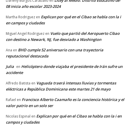
Licey al Medio: Distrito Educativo 08-
Darleny Burgos Caraballo
en
08 inicia año escolar 2023-2024
Explican por qué en el Cibao se habla con la i
Martha Rodriguez
en
en campos y ciudades
Vuelo que partió del Aeropuerto Cibao
Miguel Angel Rodriguez
en
con destino a Newark, NJ, fue desviado a Washington
BHD cumple 52 aniversario con una trayectoria
Ana
en
reputacional destacada
Julia
Helicóptero donde viajaba el presidente de Irán sufre un
en
accidente
Vaguada traerá intensas lluvias y tormentas
Alfredo Batista
en
eléctricas a República Dominicana este martes 21 de mayo
Francisco Alberto Caamaño es la conciencia histórica y el
Rafael
en
valor patrio en un solo ser
Explican por qué en el Cibao se habla con la i en
Nicolas Espinal
en
campos y ciudades