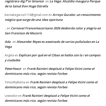
registrera dig f"or binance
La Vega: Alcaldía inaugura Parque
en
de la Salud Don Hugo Estrella
Arroyo Gurabo: un renacimiento
bernabegarcia1116@gmail.com
en
mágico que surge de una idea oportuna
Carnaval Francomacorisano 2026 desborda color y alegría en
..
en
San Francisco de Macorís
Ada
Alexander Reyes es asesinado de varias puñaladas en La
en
Vega
Explican por qué en el Cibao se habla con la i en campos
Angela
en
y ciudades
PeterHeact
Frank Rainieri desplazó a Felipe Vicini como el
en
dominicano más rico, según revista Forbes
Frank Rainieri desplazó a Felipe Vicini como el
TimsothyEtema
en
dominicano más rico, según revista Forbes
Frank Rainieri desplazó a Felipe Vicini como el
Lewisdon
en
dominicano más rico, según revista Forbes