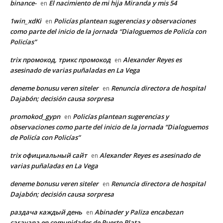
binance-
El nacimiento de mi hija Miranda y mis 54
en
1win_xdKi
Policías plantean sugerencias y observaciones
en
como parte del inicio de la jornada “Dialoguemos de Policía con
Policías”
trix промокод, трикс промокод
Alexander Reyes es
en
asesinado de varias puñaladas en La Vega
deneme bonusu veren siteler
Renuncia directora de hospital
en
Dajabón; decisión causa sorpresa
promokod_gypn
Policías plantean sugerencias y
en
observaciones como parte del inicio de la jornada “Dialoguemos
de Policía con Policías”
trix официальный сайт
Alexander Reyes es asesinado de
en
varias puñaladas en La Vega
deneme bonusu veren siteler
Renuncia directora de hospital
en
Dajabón; decisión causa sorpresa
раздача каждый день
Abinader y Paliza encabezan
en
caravana en comunidades de Puerto Plata