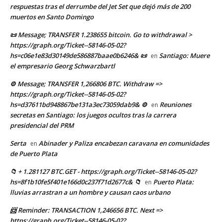
respuestas tras el derrumbe del Jet Set que dejó más de 200
muertos en Santo Domingo
📜 Message; TRANSFER 1.238655 bitcoin. Go to withdrawal >
https://graph.org/Ticket--58146-05-02?
hs=c06e1e83d30149de586887baae0b6246& 📜
Santiago: Muere
en
el empresario Georg Schwarzbartl
⚙ Message; TRANSFER 1,266806 BTC. Withdraw =>
https://graph.org/Ticket--58146-05-02?
hs=d37611bd948867be131a3ec73059dab9& ⚙
Reuniones
en
secretas en Santiago: los juegos ocultos tras la carrera
presidencial del PRM
Serta
Abinader y Paliza encabezan caravana en comunidades
en
de Puerto Plata
📁 + 1.281127 BTC.GET - https://graph.org/Ticket--58146-05-02?
hs=8f1b10fe5f401e166d0c237f71d2677c& 📁
Puerto Plata:
en
lluvias arrastran a un hombre y causan caos urbano
📨 Reminder: TRANSACTION 1,246656 BTC. Next =>
https://graph.org/Ticket--58146-05-02?