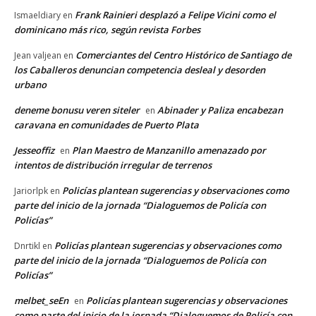
Frank Rainieri desplazó a Felipe Vicini como el
Ismaeldiary
en
dominicano más rico, según revista Forbes
Comerciantes del Centro Histórico de Santiago de
Jean valjean
en
los Caballeros denuncian competencia desleal y desorden
urbano
deneme bonusu veren siteler
Abinader y Paliza encabezan
en
caravana en comunidades de Puerto Plata
Jesseoffiz
Plan Maestro de Manzanillo amenazado por
en
intentos de distribución irregular de terrenos
Policías plantean sugerencias y observaciones como
Jariorlpk
en
parte del inicio de la jornada “Dialoguemos de Policía con
Policías”
Policías plantean sugerencias y observaciones como
Dnrtikl
en
parte del inicio de la jornada “Dialoguemos de Policía con
Policías”
melbet_seEn
Policías plantean sugerencias y observaciones
en
como parte del inicio de la jornada “Dialoguemos de Policía con