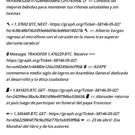
hs=009b320a1f752ef68558e5c12f574395& 📑
Conozca las
en
mejores bebidas para mantener tus riñones saludables y sin
toxinas
🔨 + 1.37692 BTC.NEXT - https://graph.org/Ticket--58146-05-02?
hs=b38c48bf362d93e66df4e3e80b618027& 🔨
Alberto Vargas
en
regresa al micrófono con el corazón en la mano tras superar
derrame cerebral
🔒 Message; TRANSFER 1,476229 BTC. Receive =>>
https://graph.org/Ticket--58146-05-02?
hs=ad42e0e1c44480e12da2582456c6cf95& 🔒
ADEPE
en
conmemora medio siglo de logros en Asamblea General dedicada
al desarrollo y la ética ciudadana
🖥 + 1.841825 BTC.GET - https://graph.org/Ticket--58146-05-02?
hs=24299ea38ada3061d96e49794ba53665& 🖥
Abinader retorna
en
al país luego de participar en funeral del papa Francisco
✏ + 1.345449 BTC.GET - https://graph.org/Ticket--58146-05-02?
hs=656229804f79c9e2f6d770cfab959ff6& ✏
23 de abril: Día
en
Mundial del libro y de los autores