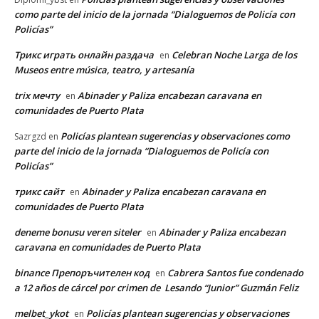
como parte del inicio de la jornada “Dialoguemos de Policía con
Policías”
Трикс играть онлайн раздача
Celebran Noche Larga de los
en
Museos entre música, teatro, y artesanía
trix мечту
Abinader y Paliza encabezan caravana en
en
comunidades de Puerto Plata
Policías plantean sugerencias y observaciones como
Sazrgzd
en
parte del inicio de la jornada “Dialoguemos de Policía con
Policías”
трикс сайт
Abinader y Paliza encabezan caravana en
en
comunidades de Puerto Plata
deneme bonusu veren siteler
Abinader y Paliza encabezan
en
caravana en comunidades de Puerto Plata
binance Препоръчителен код
Cabrera Santos fue condenado
en
a 12 años de cárcel por crimen de Lesando “Junior” Guzmán Feliz
melbet_ykot
Policías plantean sugerencias y observaciones
en