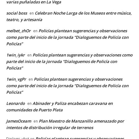
varias puñaladas en La Vega
social boss
Celebran Noche Larga de los Museos entre música,
en
teatro, y artesanía
melbet_zhOr
Policías plantean sugerencias y observaciones
en
como parte del inicio de la jornada “Dialoguemos de Policía con
Policías”
1win_iykr
Policías plantean sugerencias y observaciones como
en
parte del inicio de la jornada “Dialoguemos de Policía con
Policías”
1win_vgPr
Policías plantean sugerencias y observaciones
en
como parte del inicio de la jornada “Dialoguemos de Policía con
Policías”
Leonardo
Abinader y Paliza encabezan caravana en
en
comunidades de Puerto Plata
JamesOceam
Plan Maestro de Manzanillo amenazado por
en
intentos de distribución irregular de terrenos
Policías plantean sugerencias y observaciones
Diplomi_ybst
en