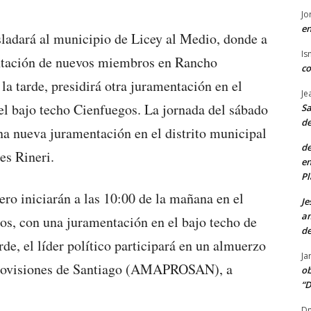
Jo
en
asladará al municipio de Licey al Medio, donde a
Is
entación de nuevos miembros en Rancho
co
la tarde, presidirá otra juramentación en el
Je
 el bajo techo Cienfuegos. La jornada del sábado
Sa
de
una nueva juramentación en el distrito municipal
de
es Rineri.
en
Pl
ero iniciarán a las 10:00 de la mañana en el
Je
am
os, con una juramentación en el bajo techo de
de
rde, el líder político participará en un almuerzo
Ja
Provisiones de Santiago (AMAPROSAN), a
ob
“D
Dn