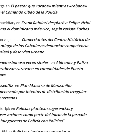
El pastor que «oraba» mientras «robaba»
rge
en
 el Comando Cibao de la Policía
Frank Rainieri desplazó a Felipe Vicini
maeldiary
en
mo el dominicano más rico, según revista Forbes
Comerciantes del Centro Histórico de
an valjean
en
ntiago de los Caballeros denuncian competencia
sleal y desorden urbano
neme bonusu veren siteler
Abinader y Paliza
en
cabezan caravana en comunidades de Puerto
ata
sseoffiz
Plan Maestro de Manzanillo
en
enazado por intentos de distribución irregular
 terrenos
Policías plantean sugerencias y
riorlpk
en
servaciones como parte del inicio de la jornada
ialoguemos de Policía con Policías”
Policías plantean sugerencias y
rtikl
en