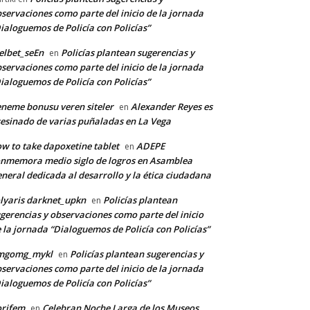
servaciones como parte del inicio de la jornada
ialoguemos de Policía con Policías”
lbet_seEn
Policías plantean sugerencias y
en
servaciones como parte del inicio de la jornada
ialoguemos de Policía con Policías”
neme bonusu veren siteler
Alexander Reyes es
en
esinado de varias puñaladas en La Vega
w to take dapoxetine tablet
ADEPE
en
nmemora medio siglo de logros en Asamblea
neral dedicada al desarrollo y la ética ciudadana
lyaris darknet_upkn
Policías plantean
en
gerencias y observaciones como parte del inicio
 la jornada “Dialoguemos de Policía con Policías”
mgomg_mykl
Policías plantean sugerencias y
en
servaciones como parte del inicio de la jornada
ialoguemos de Policía con Policías”
orifem
Celebran Noche Larga de los Museos
en