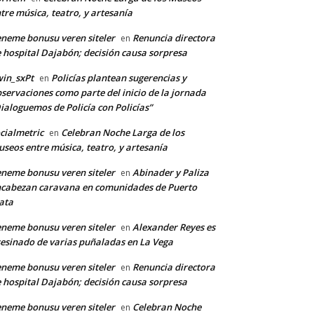
tre música, teatro, y artesanía
neme bonusu veren siteler
Renuncia directora
en
 hospital Dajabón; decisión causa sorpresa
in_sxPt
Policías plantean sugerencias y
en
servaciones como parte del inicio de la jornada
ialoguemos de Policía con Policías”
cialmetric
Celebran Noche Larga de los
en
seos entre música, teatro, y artesanía
neme bonusu veren siteler
Abinader y Paliza
en
cabezan caravana en comunidades de Puerto
ata
neme bonusu veren siteler
Alexander Reyes es
en
esinado de varias puñaladas en La Vega
neme bonusu veren siteler
Renuncia directora
en
 hospital Dajabón; decisión causa sorpresa
neme bonusu veren siteler
Celebran Noche
en