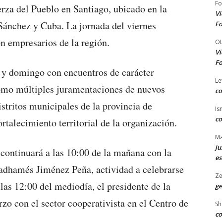
Fo
erza del Pueblo en Santiago, ubicado en la
Vi
 Sánchez y Cuba. La jornada del viernes
Fo
n empresarios de la región.
O
Vi
Fo
o y domingo con encuentros de carácter
Le
omo múltiples juramentaciones de nuevos
co
stritos municipales de la provincia de
Is
co
rtalecimiento territorial de la organización.
Ma
ju
 continuará a las 10:00 de la mañana con la
es
Radhamés Jiménez Peña, actividad a celebrarse
Ze
las 12:00 del mediodía, el presidente de la
ge
zo con el sector cooperativista en el Centro de
Sh
co