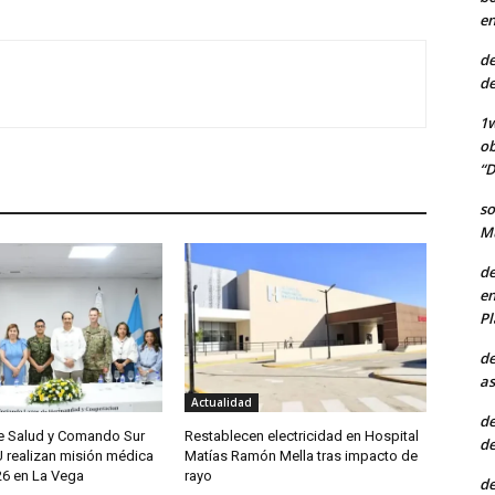
en
de
de
1w
ob
“D
so
Mu
de
en
Pl
de
as
Actualidad
de
de Salud y Comando Sur
Restablecen electricidad en Hospital
de
U realizan misión médica
Matías Ramón Mella tras impacto de
6 en La Vega
rayo
de