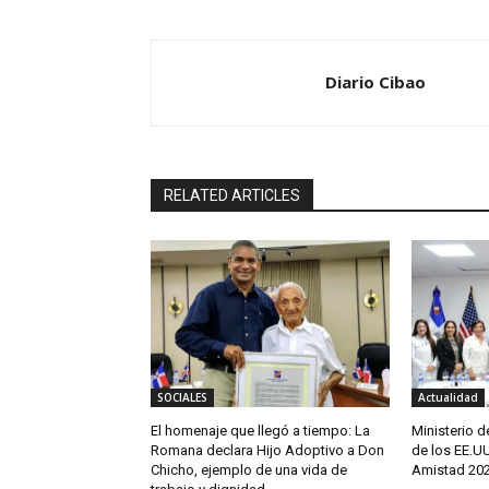
Diario Cibao
RELATED ARTICLES
SOCIALES
Actualidad
El homenaje que llegó a tiempo: La
Ministerio 
Romana declara Hijo Adoptivo a Don
de los EE.U
Chicho, ejemplo de una vida de
Amistad 202