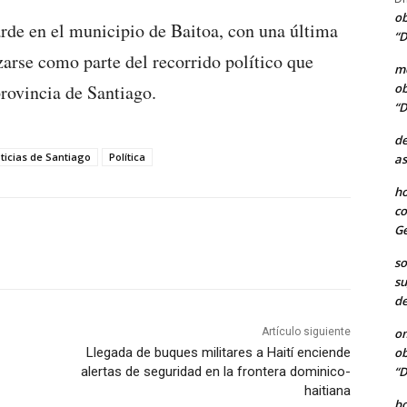
ob
arde en el municipio de Baitoa, con una última
“D
zarse como parte del recorrido político que
me
ob
provincia de Santiago.
“D
de
ticias de Santiago
Política
as
ho
co
Ge
so
su
de
o
Artículo siguiente
ob
Llegada de buques militares a Haití enciende
“D
alertas de seguridad en la frontera dominico-
haitiana
b