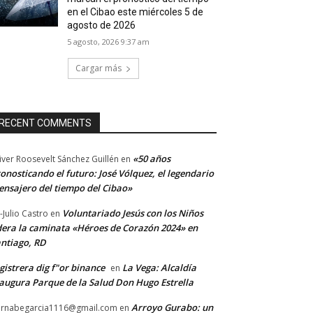
en el Cibao este miércoles 5 de
agosto de 2026
5 agosto, 2026 9:37 am
Cargar más
RECENT COMMENTS
«50 años
iver Roosevelt Sánchez Guillén
en
onosticando el futuro: José Vólquez, el legendario
nsajero del tiempo del Cibao»
Voluntariado Jesús con los Niños
-Julio Castro
en
dera la caminata «Héroes de Corazón 2024» en
ntiago, RD
gistrera dig f"or binance
La Vega: Alcaldía
en
augura Parque de la Salud Don Hugo Estrella
Arroyo Gurabo: un
rnabegarcia1116@gmail.com
en