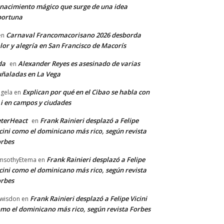
nacimiento mágico que surge de una idea
portuna
Carnaval Francomacorisano 2026 desborda
en
lor y alegría en San Francisco de Macorís
da
Alexander Reyes es asesinado de varias
en
ñaladas en La Vega
Explican por qué en el Cibao se habla con
gela
en
 i en campos y ciudades
terHeact
Frank Rainieri desplazó a Felipe
en
cini como el dominicano más rico, según revista
rbes
Frank Rainieri desplazó a Felipe
msothyEtema
en
cini como el dominicano más rico, según revista
rbes
Frank Rainieri desplazó a Felipe Vicini
wisdon
en
mo el dominicano más rico, según revista Forbes