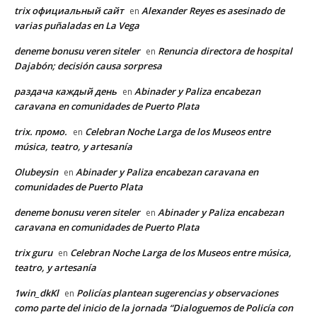
trix официальный сайт
Alexander Reyes es asesinado de
en
varias puñaladas en La Vega
deneme bonusu veren siteler
Renuncia directora de hospital
en
Dajabón; decisión causa sorpresa
раздача каждый день
Abinader y Paliza encabezan
en
caravana en comunidades de Puerto Plata
trix. промо.
Celebran Noche Larga de los Museos entre
en
música, teatro, y artesanía
Olubeysin
Abinader y Paliza encabezan caravana en
en
comunidades de Puerto Plata
deneme bonusu veren siteler
Abinader y Paliza encabezan
en
caravana en comunidades de Puerto Plata
trix guru
Celebran Noche Larga de los Museos entre música,
en
teatro, y artesanía
1win_dkKl
Policías plantean sugerencias y observaciones
en
como parte del inicio de la jornada “Dialoguemos de Policía con