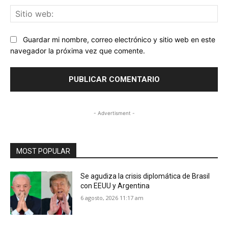
Sit
we
Guardar mi nombre, correo electrónico y sitio web en este
navegador la próxima vez que comente.
- Advertisment -
MOST POPULAR
Se agudiza la crisis diplomática de Brasil
con EEUU y Argentina
6 agosto, 2026 11:17 am