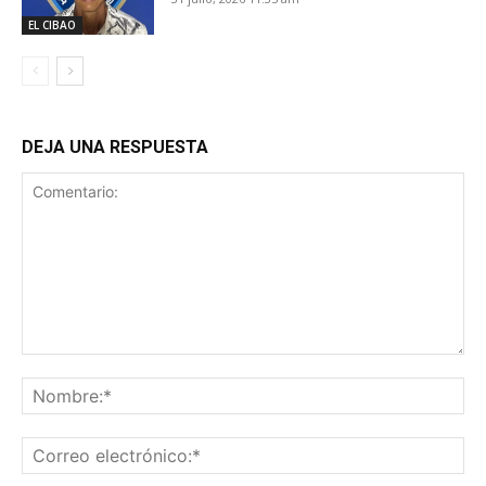
EL CIBAO
DEJA UNA RESPUESTA
Comentario:
No
Co
ele