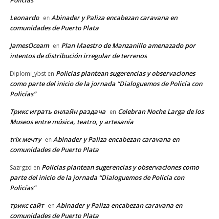
Policías”
Leonardo
Abinader y Paliza encabezan caravana en
en
comunidades de Puerto Plata
JamesOceam
Plan Maestro de Manzanillo amenazado por
en
intentos de distribución irregular de terrenos
Policías plantean sugerencias y observaciones
Diplomi_ybst
en
como parte del inicio de la jornada “Dialoguemos de Policía con
Policías”
Трикс играть онлайн раздача
Celebran Noche Larga de los
en
Museos entre música, teatro, y artesanía
trix мечту
Abinader y Paliza encabezan caravana en
en
comunidades de Puerto Plata
Policías plantean sugerencias y observaciones como
Sazrgzd
en
parte del inicio de la jornada “Dialoguemos de Policía con
Policías”
трикс сайт
Abinader y Paliza encabezan caravana en
en
comunidades de Puerto Plata