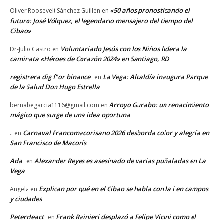
«50 años pronosticando el
Oliver Roosevelt Sánchez Guillén
en
futuro: José Vólquez, el legendario mensajero del tiempo del
Cibao»
Voluntariado Jesús con los Niños lidera la
Dr-Julio Castro
en
caminata «Héroes de Corazón 2024» en Santiago, RD
registrera dig f"or binance
La Vega: Alcaldía inaugura Parque
en
de la Salud Don Hugo Estrella
Arroyo Gurabo: un renacimiento
bernabegarcia1116@gmail.com
en
mágico que surge de una idea oportuna
Carnaval Francomacorisano 2026 desborda color y alegría en
..
en
San Francisco de Macorís
Ada
Alexander Reyes es asesinado de varias puñaladas en La
en
Vega
Explican por qué en el Cibao se habla con la i en campos
Angela
en
y ciudades
PeterHeact
Frank Rainieri desplazó a Felipe Vicini como el
en