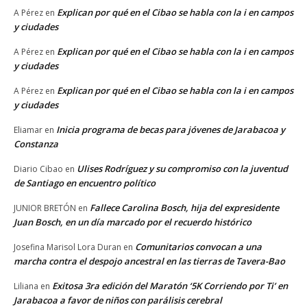
Explican por qué en el Cibao se habla con la i en campos
A Pérez
en
y ciudades
Explican por qué en el Cibao se habla con la i en campos
A Pérez
en
y ciudades
Explican por qué en el Cibao se habla con la i en campos
A Pérez
en
y ciudades
Inicia programa de becas para jóvenes de Jarabacoa y
Eliamar
en
Constanza
Ulises Rodríguez y su compromiso con la juventud
Diario Cibao
en
de Santiago en encuentro político
Fallece Carolina Bosch, hija del expresidente
JUNIOR BRETÓN
en
Juan Bosch, en un día marcado por el recuerdo histórico
Comunitarios convocan a una
Josefina Marisol Lora Duran
en
marcha contra el despojo ancestral en las tierras de Tavera-Bao
Exitosa 3ra edición del Maratón ‘5K Corriendo por Ti’ en
Liliana
en
Jarabacoa a favor de niños con parálisis cerebral