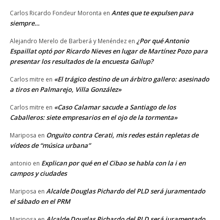
Antes que te expulsen para
Carlos Ricardo Fondeur Moronta
en
siempre…
¿Por qué Antonio
Alejandro Merelo de Barberá y Menéndez
en
Espaillat optó por Ricardo Nieves en lugar de Martínez Pozo para
presentar los resultados de la encuesta Gallup?
«El trágico destino de un árbitro gallero: asesinado
Carlos mitre
en
a tiros en Palmarejo, Villa González»
«Caso Calamar sacude a Santiago de los
Carlos mitre
en
Caballeros: siete empresarios en el ojo de la tormenta»
Onguito contra Cerati, mis redes están repletas de
Mariposa
en
vídeos de “música urbana”
Explican por qué en el Cibao se habla con la i en
antonio
en
campos y ciudades
Alcalde Douglas Pichardo del PLD será juramentado
Mariposa
en
el sábado en el PRM
Alcalde Douglas Pichardo del PLD será juramentado
Mariposa
en