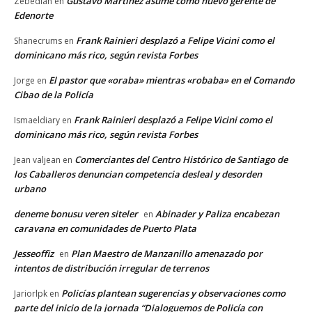
Gustavo Martínez asume como nuevo gerente de
Zebediah
en
Edenorte
Frank Rainieri desplazó a Felipe Vicini como el
Shanecrums
en
dominicano más rico, según revista Forbes
El pastor que «oraba» mientras «robaba» en el Comando
Jorge
en
Cibao de la Policía
Frank Rainieri desplazó a Felipe Vicini como el
Ismaeldiary
en
dominicano más rico, según revista Forbes
Comerciantes del Centro Histórico de Santiago de
Jean valjean
en
los Caballeros denuncian competencia desleal y desorden
urbano
deneme bonusu veren siteler
Abinader y Paliza encabezan
en
caravana en comunidades de Puerto Plata
Jesseoffiz
Plan Maestro de Manzanillo amenazado por
en
intentos de distribución irregular de terrenos
Policías plantean sugerencias y observaciones como
Jariorlpk
en
parte del inicio de la jornada “Dialoguemos de Policía con