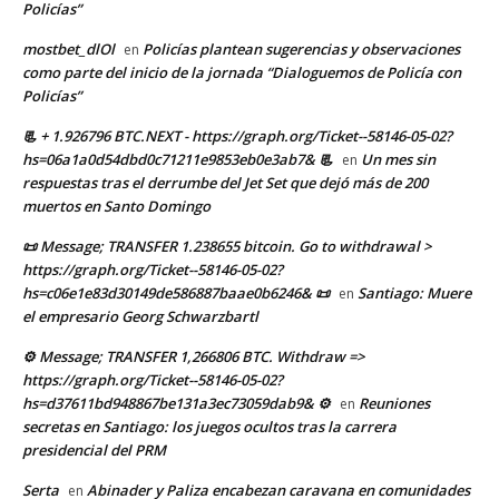
Policías”
mostbet_dlOl
Policías plantean sugerencias y observaciones
en
como parte del inicio de la jornada “Dialoguemos de Policía con
Policías”
📃 + 1.926796 BTC.NEXT - https://graph.org/Ticket--58146-05-02?
hs=06a1a0d54dbd0c71211e9853eb0e3ab7& 📃
Un mes sin
en
respuestas tras el derrumbe del Jet Set que dejó más de 200
muertos en Santo Domingo
📜 Message; TRANSFER 1.238655 bitcoin. Go to withdrawal >
https://graph.org/Ticket--58146-05-02?
hs=c06e1e83d30149de586887baae0b6246& 📜
Santiago: Muere
en
el empresario Georg Schwarzbartl
⚙ Message; TRANSFER 1,266806 BTC. Withdraw =>
https://graph.org/Ticket--58146-05-02?
hs=d37611bd948867be131a3ec73059dab9& ⚙
Reuniones
en
secretas en Santiago: los juegos ocultos tras la carrera
presidencial del PRM
Serta
Abinader y Paliza encabezan caravana en comunidades
en