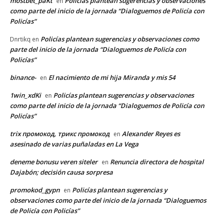
mostbet_paKt
Policías plantean sugerencias y observaciones
en
como parte del inicio de la jornada “Dialoguemos de Policía con
Policías”
Policías plantean sugerencias y observaciones como
Dnrtikq
en
parte del inicio de la jornada “Dialoguemos de Policía con
Policías”
binance-
El nacimiento de mi hija Miranda y mis 54
en
1win_xdKi
Policías plantean sugerencias y observaciones
en
como parte del inicio de la jornada “Dialoguemos de Policía con
Policías”
trix промокод, трикс промокод
Alexander Reyes es
en
asesinado de varias puñaladas en La Vega
deneme bonusu veren siteler
Renuncia directora de hospital
en
Dajabón; decisión causa sorpresa
promokod_gypn
Policías plantean sugerencias y
en
observaciones como parte del inicio de la jornada “Dialoguemos
de Policía con Policías”