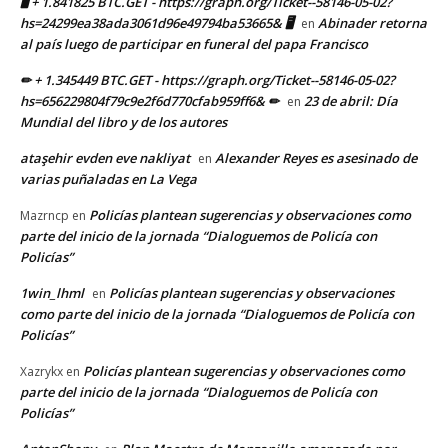
🖥 + 1.841825 BTC.GET - https://graph.org/Ticket--58146-05-02?
hs=24299ea38ada3061d96e49794ba53665& 🖥
Abinader retorna
en
al país luego de participar en funeral del papa Francisco
✏ + 1.345449 BTC.GET - https://graph.org/Ticket--58146-05-02?
hs=656229804f79c9e2f6d770cfab959ff6& ✏
23 de abril: Día
en
Mundial del libro y de los autores
ataşehir evden eve nakliyat
Alexander Reyes es asesinado de
en
varias puñaladas en La Vega
Policías plantean sugerencias y observaciones como
Mazrncp
en
parte del inicio de la jornada “Dialoguemos de Policía con
Policías”
1win_lhml
Policías plantean sugerencias y observaciones
en
como parte del inicio de la jornada “Dialoguemos de Policía con
Policías”
Policías plantean sugerencias y observaciones como
Xazrykx
en
parte del inicio de la jornada “Dialoguemos de Policía con
Policías”