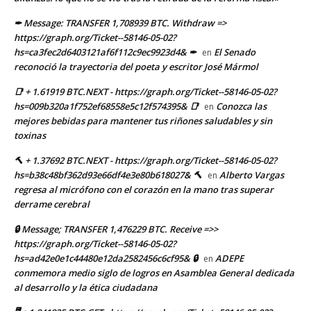
✒ Message: TRANSFER 1,708939 BTC. Withdraw =>
https://graph.org/Ticket--58146-05-02?
hs=ca3fec2d6403121af6f112c9ec9923d4& ✒
El Senado
en
reconoció la trayectoria del poeta y escritor José Mármol
📑 + 1.61919 BTC.NEXT - https://graph.org/Ticket--58146-05-02?
hs=009b320a1f752ef68558e5c12f574395& 📑
Conozca las
en
mejores bebidas para mantener tus riñones saludables y sin
toxinas
🔨 + 1.37692 BTC.NEXT - https://graph.org/Ticket--58146-05-02?
hs=b38c48bf362d93e66df4e3e80b618027& 🔨
Alberto Vargas
en
regresa al micrófono con el corazón en la mano tras superar
derrame cerebral
🔒 Message; TRANSFER 1,476229 BTC. Receive =>>
https://graph.org/Ticket--58146-05-02?
hs=ad42e0e1c44480e12da2582456c6cf95& 🔒
ADEPE
en
conmemora medio siglo de logros en Asamblea General dedicada
al desarrollo y la ética ciudadana