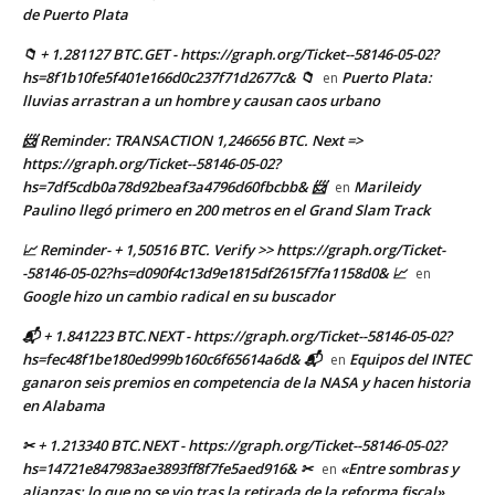
de Puerto Plata
📁 + 1.281127 BTC.GET - https://graph.org/Ticket--58146-05-02?
hs=8f1b10fe5f401e166d0c237f71d2677c& 📁
Puerto Plata:
en
lluvias arrastran a un hombre y causan caos urbano
📨 Reminder: TRANSACTION 1,246656 BTC. Next =>
https://graph.org/Ticket--58146-05-02?
hs=7df5cdb0a78d92beaf3a4796d60fbcbb& 📨
Marileidy
en
Paulino llegó primero en 200 metros en el Grand Slam Track
📈 Reminder- + 1,50516 BTC. Verify >> https://graph.org/Ticket-
-58146-05-02?hs=d090f4c13d9e1815df2615f7fa1158d0& 📈
en
Google hizo un cambio radical en su buscador
📬 + 1.841223 BTC.NEXT - https://graph.org/Ticket--58146-05-02?
hs=fec48f1be180ed999b160c6f65614a6d& 📬
Equipos del INTEC
en
ganaron seis premios en competencia de la NASA y hacen historia
en Alabama
✂ + 1.213340 BTC.NEXT - https://graph.org/Ticket--58146-05-02?
hs=14721e847983ae3893ff8f7fe5aed916& ✂
«Entre sombras y
en
alianzas: lo que no se vio tras la retirada de la reforma fiscal»