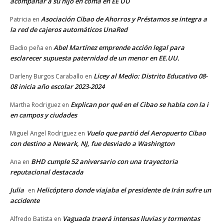
acompañar a su hijo en coma en EE UU
Asociación Cibao de Ahorros y Préstamos se integra a
Patricia
en
la red de cajeros automáticos UnaRed
Abel Martínez emprende acción legal para
Eladio peña
en
esclarecer supuesta paternidad de un menor en EE.UU.
Licey al Medio: Distrito Educativo 08-
Darleny Burgos Caraballo
en
08 inicia año escolar 2023-2024
Explican por qué en el Cibao se habla con la i
Martha Rodriguez
en
en campos y ciudades
Vuelo que partió del Aeropuerto Cibao
Miguel Angel Rodriguez
en
con destino a Newark, NJ, fue desviado a Washington
BHD cumple 52 aniversario con una trayectoria
Ana
en
reputacional destacada
Julia
Helicóptero donde viajaba el presidente de Irán sufre un
en
accidente
Vaguada traerá intensas lluvias y tormentas
Alfredo Batista
en