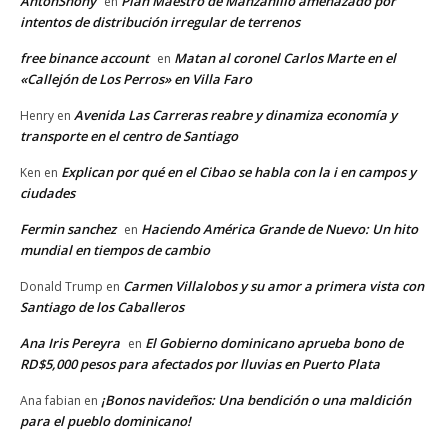
AntonShony
Plan Maestro de Manzanillo amenazado por
en
intentos de distribución irregular de terrenos
free binance account
Matan al coronel Carlos Marte en el
en
«Callejón de Los Perros» en Villa Faro
Avenida Las Carreras reabre y dinamiza economía y
Henry
en
transporte en el centro de Santiago
Explican por qué en el Cibao se habla con la i en campos y
Ken
en
ciudades
Fermin sanchez
Haciendo América Grande de Nuevo: Un hito
en
mundial en tiempos de cambio
Carmen Villalobos y su amor a primera vista con
Donald Trump
en
Santiago de los Caballeros
Ana Iris Pereyra
El Gobierno dominicano aprueba bono de
en
RD$5,000 pesos para afectados por lluvias en Puerto Plata
¡Bonos navideños: Una bendición o una maldición
Ana fabian
en
para el pueblo dominicano!