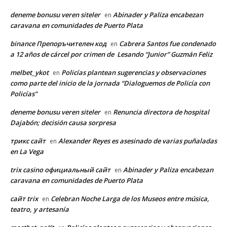
deneme bonusu veren siteler
Abinader y Paliza encabezan
en
caravana en comunidades de Puerto Plata
binance Препоръчителен код
Cabrera Santos fue condenado
en
a 12 años de cárcel por crimen de Lesando “Junior” Guzmán Feliz
melbet_ykot
Policías plantean sugerencias y observaciones
en
como parte del inicio de la jornada “Dialoguemos de Policía con
Policías”
deneme bonusu veren siteler
Renuncia directora de hospital
en
Dajabón; decisión causa sorpresa
трикс сайт
Alexander Reyes es asesinado de varias puñaladas
en
en La Vega
trix casino официальный сайт
Abinader y Paliza encabezan
en
caravana en comunidades de Puerto Plata
сайт trix
Celebran Noche Larga de los Museos entre música,
en
teatro, y artesanía