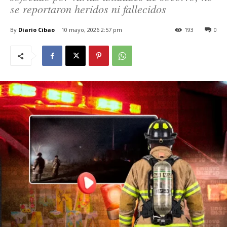
se reportaron heridos ni fallecidos
By
Diario Cibao
10 mayo, 2026 2:57 pm
193
0