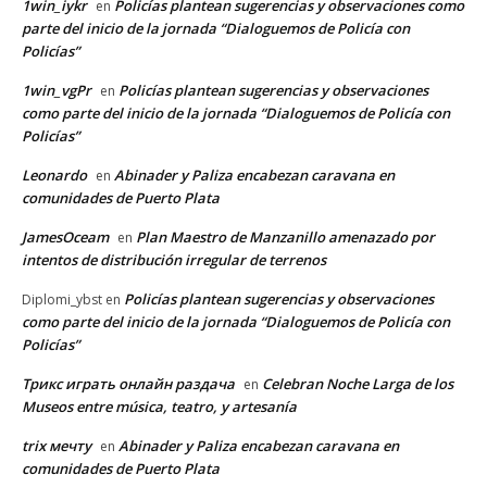
1win_iykr
Policías plantean sugerencias y observaciones como
en
parte del inicio de la jornada “Dialoguemos de Policía con
Policías”
1win_vgPr
Policías plantean sugerencias y observaciones
en
como parte del inicio de la jornada “Dialoguemos de Policía con
Policías”
Leonardo
Abinader y Paliza encabezan caravana en
en
comunidades de Puerto Plata
JamesOceam
Plan Maestro de Manzanillo amenazado por
en
intentos de distribución irregular de terrenos
Policías plantean sugerencias y observaciones
Diplomi_ybst
en
como parte del inicio de la jornada “Dialoguemos de Policía con
Policías”
Трикс играть онлайн раздача
Celebran Noche Larga de los
en
Museos entre música, teatro, y artesanía
trix мечту
Abinader y Paliza encabezan caravana en
en
comunidades de Puerto Plata