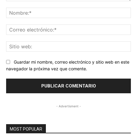
Comentario:
No
Co
ele
Sit
we
Guardar mi nombre, correo electrónico y sitio web en este
navegador la próxima vez que comente.
- Advertisment -
MOST POPULAR