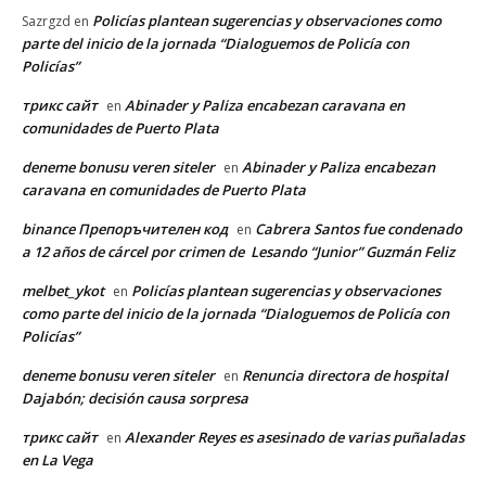
Policías plantean sugerencias y observaciones como
Sazrgzd
en
parte del inicio de la jornada “Dialoguemos de Policía con
Policías”
трикс сайт
Abinader y Paliza encabezan caravana en
en
comunidades de Puerto Plata
deneme bonusu veren siteler
Abinader y Paliza encabezan
en
caravana en comunidades de Puerto Plata
binance Препоръчителен код
Cabrera Santos fue condenado
en
a 12 años de cárcel por crimen de Lesando “Junior” Guzmán Feliz
melbet_ykot
Policías plantean sugerencias y observaciones
en
como parte del inicio de la jornada “Dialoguemos de Policía con
Policías”
deneme bonusu veren siteler
Renuncia directora de hospital
en
Dajabón; decisión causa sorpresa
трикс сайт
Alexander Reyes es asesinado de varias puñaladas
en
en La Vega