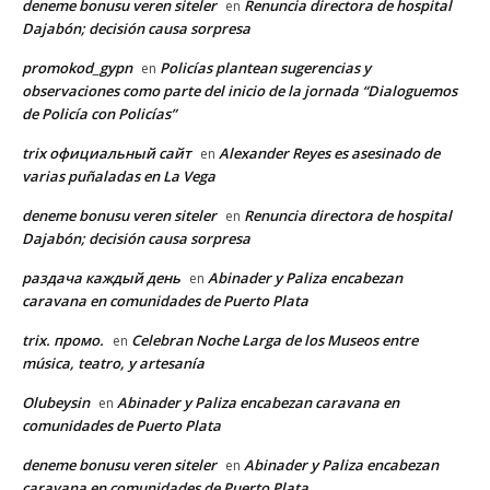
deneme bonusu veren siteler
Renuncia directora de hospital
en
Dajabón; decisión causa sorpresa
promokod_gypn
Policías plantean sugerencias y
en
observaciones como parte del inicio de la jornada “Dialoguemos
de Policía con Policías”
trix официальный сайт
Alexander Reyes es asesinado de
en
varias puñaladas en La Vega
deneme bonusu veren siteler
Renuncia directora de hospital
en
Dajabón; decisión causa sorpresa
раздача каждый день
Abinader y Paliza encabezan
en
caravana en comunidades de Puerto Plata
trix. промо.
Celebran Noche Larga de los Museos entre
en
música, teatro, y artesanía
Olubeysin
Abinader y Paliza encabezan caravana en
en
comunidades de Puerto Plata
deneme bonusu veren siteler
Abinader y Paliza encabezan
en
caravana en comunidades de Puerto Plata