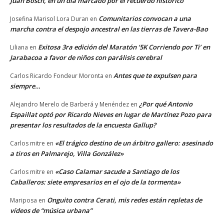
Juan Bosch, en un día marcado por el recuerdo histórico
Comunitarios convocan a una
Josefina Marisol Lora Duran
en
marcha contra el despojo ancestral en las tierras de Tavera-Bao
Exitosa 3ra edición del Maratón ‘5K Corriendo por Ti’ en
Liliana
en
Jarabacoa a favor de niños con parálisis cerebral
Antes que te expulsen para
Carlos Ricardo Fondeur Moronta
en
siempre…
¿Por qué Antonio
Alejandro Merelo de Barberá y Menéndez
en
Espaillat optó por Ricardo Nieves en lugar de Martínez Pozo para
presentar los resultados de la encuesta Gallup?
«El trágico destino de un árbitro gallero: asesinado
Carlos mitre
en
a tiros en Palmarejo, Villa González»
«Caso Calamar sacude a Santiago de los
Carlos mitre
en
Caballeros: siete empresarios en el ojo de la tormenta»
Onguito contra Cerati, mis redes están repletas de
Mariposa
en
vídeos de “música urbana”