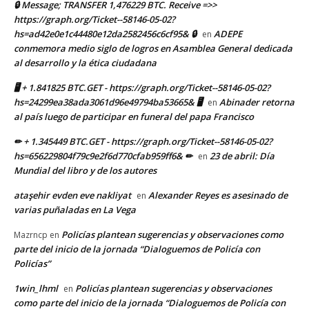
🔒 Message; TRANSFER 1,476229 BTC. Receive =>>
https://graph.org/Ticket--58146-05-02?
hs=ad42e0e1c44480e12da2582456c6cf95& 🔒
ADEPE
en
conmemora medio siglo de logros en Asamblea General dedicada
al desarrollo y la ética ciudadana
🖥 + 1.841825 BTC.GET - https://graph.org/Ticket--58146-05-02?
hs=24299ea38ada3061d96e49794ba53665& 🖥
Abinader retorna
en
al país luego de participar en funeral del papa Francisco
✏ + 1.345449 BTC.GET - https://graph.org/Ticket--58146-05-02?
hs=656229804f79c9e2f6d770cfab959ff6& ✏
23 de abril: Día
en
Mundial del libro y de los autores
ataşehir evden eve nakliyat
Alexander Reyes es asesinado de
en
varias puñaladas en La Vega
Policías plantean sugerencias y observaciones como
Mazrncp
en
parte del inicio de la jornada “Dialoguemos de Policía con
Policías”
1win_lhml
Policías plantean sugerencias y observaciones
en
como parte del inicio de la jornada “Dialoguemos de Policía con