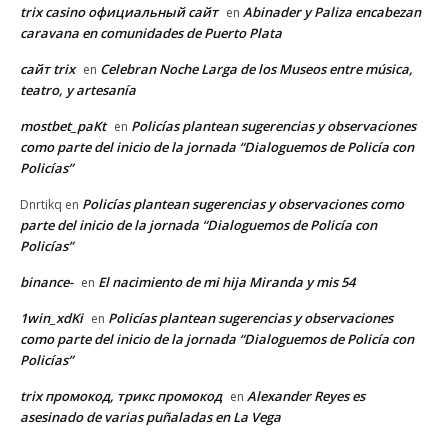
trix casino официальный сайт
Abinader y Paliza encabezan
en
caravana en comunidades de Puerto Plata
сайт trix
Celebran Noche Larga de los Museos entre música,
en
teatro, y artesanía
mostbet_paKt
Policías plantean sugerencias y observaciones
en
como parte del inicio de la jornada “Dialoguemos de Policía con
Policías”
Policías plantean sugerencias y observaciones como
Dnrtikq
en
parte del inicio de la jornada “Dialoguemos de Policía con
Policías”
binance-
El nacimiento de mi hija Miranda y mis 54
en
1win_xdKi
Policías plantean sugerencias y observaciones
en
como parte del inicio de la jornada “Dialoguemos de Policía con
Policías”
trix промокод, трикс промокод
Alexander Reyes es
en
asesinado de varias puñaladas en La Vega