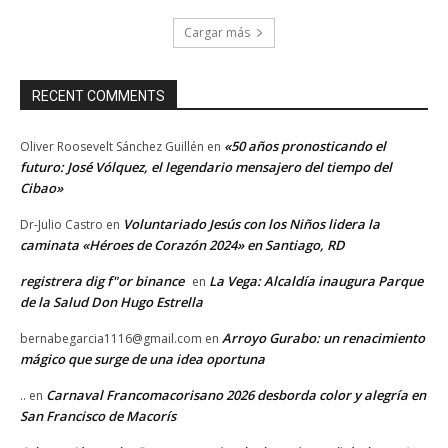
Cargar más
RECENT COMMENTS
«50 años pronosticando el
Oliver Roosevelt Sánchez Guillén
en
futuro: José Vólquez, el legendario mensajero del tiempo del
Cibao»
Voluntariado Jesús con los Niños lidera la
Dr-Julio Castro
en
caminata «Héroes de Corazón 2024» en Santiago, RD
registrera dig f"or binance
La Vega: Alcaldía inaugura Parque
en
de la Salud Don Hugo Estrella
Arroyo Gurabo: un renacimiento
bernabegarcia1116@gmail.com
en
mágico que surge de una idea oportuna
Carnaval Francomacorisano 2026 desborda color y alegría en
..
en
San Francisco de Macorís