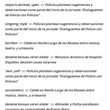
solyaris darknet_upkn
Policías plantean sugerencias y
en
observaciones como parte del inicio de la jornada “Dialoguemos
de Policía con Policías”
omgomg_mykl
Policías plantean sugerencias y observaciones
en
como parte del inicio de la jornada “Dialoguemos de Policía con
Policías”
borifem
Celebran Noche Larga de los Museos entre música,
en
teatro, y artesanía
deneme bonusu veren siteler
Renuncia directora de hospital
en
Dajabón; decisión causa sorpresa
1win_sxPt
Policías plantean sugerencias y observaciones
en
como parte del inicio de la jornada “Dialoguemos de Policía con
Policías”
socialmetric
Celebran Noche Larga de los Museos entre
en
música, teatro, y artesanía
deneme bonusu veren siteler
Abinader y Paliza encabezan
en
caravana en comunidades de Puerto Plata