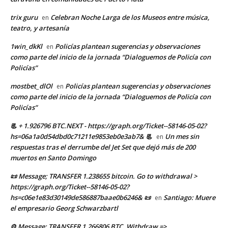
trix guru
Celebran Noche Larga de los Museos entre música,
en
teatro, y artesanía
1win_dkKl
Policías plantean sugerencias y observaciones
en
como parte del inicio de la jornada “Dialoguemos de Policía con
Policías”
mostbet_dlOl
Policías plantean sugerencias y observaciones
en
como parte del inicio de la jornada “Dialoguemos de Policía con
Policías”
📃 + 1.926796 BTC.NEXT - https://graph.org/Ticket--58146-05-02?
hs=06a1a0d54dbd0c71211e9853eb0e3ab7& 📃
Un mes sin
en
respuestas tras el derrumbe del Jet Set que dejó más de 200
muertos en Santo Domingo
📜 Message; TRANSFER 1.238655 bitcoin. Go to withdrawal >
https://graph.org/Ticket--58146-05-02?
hs=c06e1e83d30149de586887baae0b6246& 📜
Santiago: Muere
en
el empresario Georg Schwarzbartl
⚙ Message; TRANSFER 1,266806 BTC. Withdraw =>