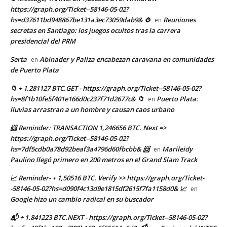
https://graph.org/Ticket--58146-05-02?
hs=d37611bd948867be131a3ec73059dab9& ⚙
Reuniones
en
secretas en Santiago: los juegos ocultos tras la carrera
presidencial del PRM
Serta
Abinader y Paliza encabezan caravana en comunidades
en
de Puerto Plata
📁 + 1.281127 BTC.GET - https://graph.org/Ticket--58146-05-02?
hs=8f1b10fe5f401e166d0c237f71d2677c& 📁
Puerto Plata:
en
lluvias arrastran a un hombre y causan caos urbano
📨 Reminder: TRANSACTION 1,246656 BTC. Next =>
https://graph.org/Ticket--58146-05-02?
hs=7df5cdb0a78d92beaf3a4796d60fbcbb& 📨
Marileidy
en
Paulino llegó primero en 200 metros en el Grand Slam Track
📈 Reminder- + 1,50516 BTC. Verify >> https://graph.org/Ticket-
-58146-05-02?hs=d090f4c13d9e1815df2615f7fa1158d0& 📈
en
Google hizo un cambio radical en su buscador
📬 + 1.841223 BTC.NEXT - https://graph.org/Ticket--58146-05-02?