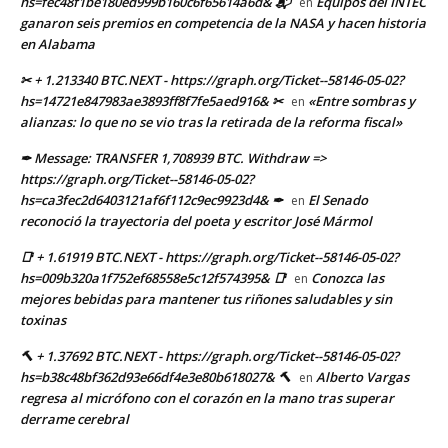
hs=fec48f1be180ed999b160c6f65614a6d& 📬
Equipos del INTEC
en
ganaron seis premios en competencia de la NASA y hacen historia
en Alabama
✂ + 1.213340 BTC.NEXT - https://graph.org/Ticket--58146-05-02?
hs=14721e847983ae3893ff8f7fe5aed916& ✂
«Entre sombras y
en
alianzas: lo que no se vio tras la retirada de la reforma fiscal»
✒ Message: TRANSFER 1,708939 BTC. Withdraw =>
https://graph.org/Ticket--58146-05-02?
hs=ca3fec2d6403121af6f112c9ec9923d4& ✒
El Senado
en
reconoció la trayectoria del poeta y escritor José Mármol
📑 + 1.61919 BTC.NEXT - https://graph.org/Ticket--58146-05-02?
hs=009b320a1f752ef68558e5c12f574395& 📑
Conozca las
en
mejores bebidas para mantener tus riñones saludables y sin
toxinas
🔨 + 1.37692 BTC.NEXT - https://graph.org/Ticket--58146-05-02?
hs=b38c48bf362d93e66df4e3e80b618027& 🔨
Alberto Vargas
en
regresa al micrófono con el corazón en la mano tras superar
derrame cerebral