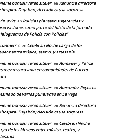
neme bonusu veren siteler
Renuncia directora
en
 hospital Dajabón; decisión causa sorpresa
in_sxPt
Policías plantean sugerencias y
en
servaciones como parte del inicio de la jornada
ialoguemos de Policía con Policías”
cialmetric
Celebran Noche Larga de los
en
seos entre música, teatro, y artesanía
neme bonusu veren siteler
Abinader y Paliza
en
cabezan caravana en comunidades de Puerto
ata
neme bonusu veren siteler
Alexander Reyes es
en
esinado de varias puñaladas en La Vega
neme bonusu veren siteler
Renuncia directora
en
 hospital Dajabón; decisión causa sorpresa
neme bonusu veren siteler
Celebran Noche
en
rga de los Museos entre música, teatro, y
tesanía