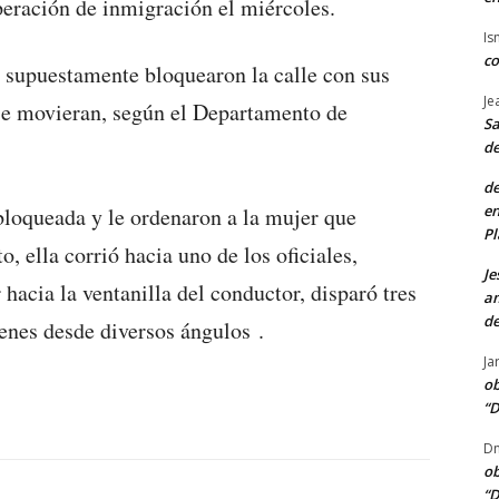
eración de inmigración el miércoles.
Is
co
 supuestamente bloquearon la calle con sus
Je
 se movieran, según el Departamento de
Sa
de
de
en
bloqueada y le ordenaron a la mujer que
Pl
 ella corrió hacia uno de los oficiales,
Je
hacia la ventanilla del conductor, disparó tres
am
de
enes desde diversos ángulos .
Ja
ob
“D
Dn
ob
“D