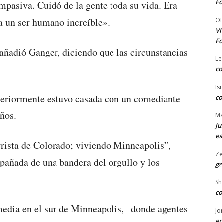
Fo
asiva. Cuidó de la gente toda su vida. Era
a un ser humano increíble».
O
Vi
Fo
añadió Ganger, diciendo que las circunstancias
Le
co
Is
nteriormente estuvo casada con un comediante
co
ños.
Ma
ju
es
rista de Colorado; viviendo Minneapolis”,
Ze
pañada de una bandera del orgullo y los
ge
Sh
co
media en el sur de Minneapolis, donde agentes
Jo
en