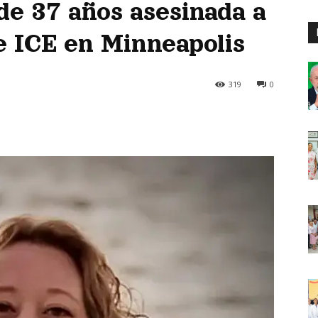
de 37 años asesinada a
de ICE en Minneapolis
319
0