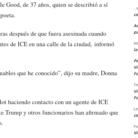
e Good, de 37 años, quien se describió a sí
..
poeta.
co
A
pu
oras después de que fuera asesinada cuando
tes de ICE en una calle de la ciudad, informó
An
la
Pe
Vi
mables que he conocido”, dijo su madre, Donna
Fo
Ti
Vi
Fo
lot haciendo contacto con un agente de ICE
Le
nte Trump y otros funcionarios han afirmado que
co
o.
Fo
Vi