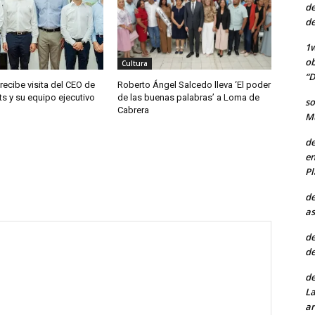
de
de
1w
ob
Cultura
“D
 recibe visita del CEO de
Roberto Ángel Salcedo lleva ‘El poder
ts y su equipo ejecutivo
de las buenas palabras’ a Loma de
so
Cabrera
Mu
de
en
Pl
de
as
de
de
de
La
ar