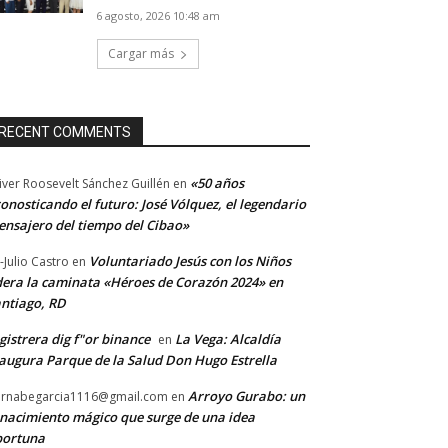
6 agosto, 2026 10:48 am
Cargar más
RECENT COMMENTS
«50 años
iver Roosevelt Sánchez Guillén
en
onosticando el futuro: José Vólquez, el legendario
nsajero del tiempo del Cibao»
Voluntariado Jesús con los Niños
-Julio Castro
en
dera la caminata «Héroes de Corazón 2024» en
ntiago, RD
gistrera dig f"or binance
La Vega: Alcaldía
en
augura Parque de la Salud Don Hugo Estrella
Arroyo Gurabo: un
rnabegarcia1116@gmail.com
en
nacimiento mágico que surge de una idea
portuna