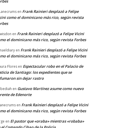
rbes
Frank Rainieri desplazó a Felipe
Lanecrums
en
cini como el dominicano más rico, según revista
rbes
Frank Rainieri desplazó a Felipe Vicini
wisdon
en
mo el dominicano más rico, según revista Forbes
Frank Rainieri desplazó a Felipe Vicini
maeldiary
en
mo el dominicano más rico, según revista Forbes
Espectacular robo en el Palacio de
ura Flores
en
sticia de Santiago: los expedientes que se
fumaron sin dejar rastro
Gustavo Martínez asume como nuevo
bediah
en
rente de Edenorte
Frank Rainieri desplazó a Felipe Vicini
anecrums
en
mo el dominicano más rico, según revista Forbes
El pastor que «oraba» mientras «robaba»
rge
en
 el Comando Cibao de la Policía