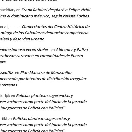
Frank Rainieri desplazó a Felipe Vicini
maeldiary
en
mo el dominicano más rico, según revista Forbes
Comerciantes del Centro Histórico de
an valjean
en
ntiago de los Caballeros denuncian competencia
sleal y desorden urbano
neme bonusu veren siteler
Abinader y Paliza
en
cabezan caravana en comunidades de Puerto
ata
sseoffiz
Plan Maestro de Manzanillo
en
enazado por intentos de distribución irregular
 terrenos
Policías plantean sugerencias y
riorlpk
en
servaciones como parte del inicio de la jornada
ialoguemos de Policía con Policías”
Policías plantean sugerencias y
rtikl
en
servaciones como parte del inicio de la jornada
ialoguemos de Policía con Policías”