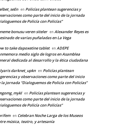
lbet_seEn
Policías plantean sugerencias y
en
servaciones como parte del inicio de la jornada
ialoguemos de Policía con Policías”
neme bonusu veren siteler
Alexander Reyes es
en
esinado de varias puñaladas en La Vega
w to take dapoxetine tablet
ADEPE
en
nmemora medio siglo de logros en Asamblea
neral dedicada al desarrollo y la ética ciudadana
lyaris darknet_upkn
Policías plantean
en
gerencias y observaciones como parte del inicio
 la jornada “Dialoguemos de Policía con Policías”
mgomg_mykl
Policías plantean sugerencias y
en
servaciones como parte del inicio de la jornada
ialoguemos de Policía con Policías”
orifem
Celebran Noche Larga de los Museos
en
tre música, teatro, y artesanía