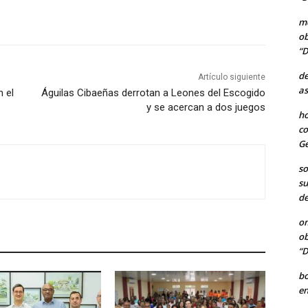
me
ob
“D
de
Artículo siguiente
as
 el
Águilas Cibaeñas derrotan a Leones del Escogido
y se acercan a dos juegos
ho
co
Ge
so
su
de
o
ob
“D
b
en