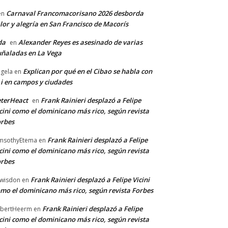
Carnaval Francomacorisano 2026 desborda
en
lor y alegría en San Francisco de Macorís
da
Alexander Reyes es asesinado de varias
en
ñaladas en La Vega
Explican por qué en el Cibao se habla con
gela
en
 i en campos y ciudades
terHeact
Frank Rainieri desplazó a Felipe
en
cini como el dominicano más rico, según revista
rbes
Frank Rainieri desplazó a Felipe
msothyEtema
en
cini como el dominicano más rico, según revista
rbes
Frank Rainieri desplazó a Felipe Vicini
wisdon
en
mo el dominicano más rico, según revista Forbes
Frank Rainieri desplazó a Felipe
bertHeerm
en
cini como el dominicano más rico, según revista