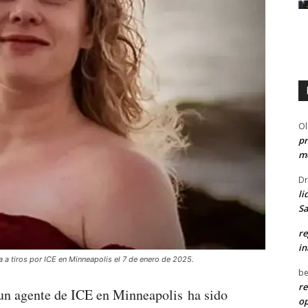
Ol
pr
me
Dr
li
Sa
re
in
 a tiros por ICE en Minneapolis el 7 de enero de 2025.
be
re
 un agente de ICE en Minneapolis ha sido
o