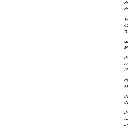
de
de
1w
ob
“D
so
Mu
de
en
Pl
de
as
de
de
de
La
ar