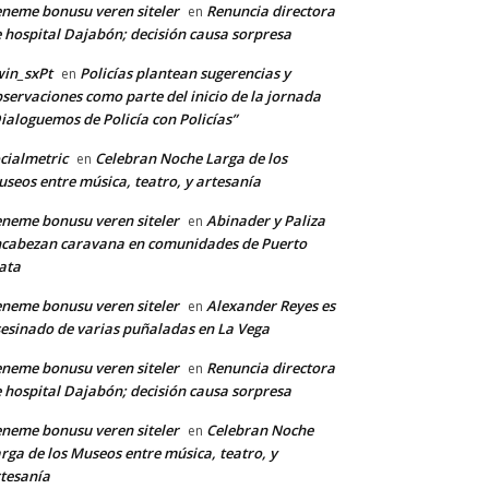
neme bonusu veren siteler
Renuncia directora
en
 hospital Dajabón; decisión causa sorpresa
in_sxPt
Policías plantean sugerencias y
en
servaciones como parte del inicio de la jornada
ialoguemos de Policía con Policías”
cialmetric
Celebran Noche Larga de los
en
seos entre música, teatro, y artesanía
neme bonusu veren siteler
Abinader y Paliza
en
cabezan caravana en comunidades de Puerto
ata
neme bonusu veren siteler
Alexander Reyes es
en
esinado de varias puñaladas en La Vega
neme bonusu veren siteler
Renuncia directora
en
 hospital Dajabón; decisión causa sorpresa
neme bonusu veren siteler
Celebran Noche
en
rga de los Museos entre música, teatro, y
tesanía