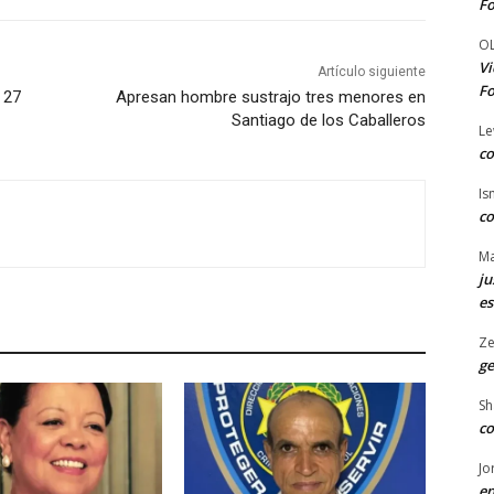
Fo
O
Vi
Artículo siguiente
Fo
 27
Apresan hombre sustrajo tres menores en
Santiago de los Caballeros
Le
co
Is
co
Ma
ju
es
Ze
ge
Sh
co
Jo
en