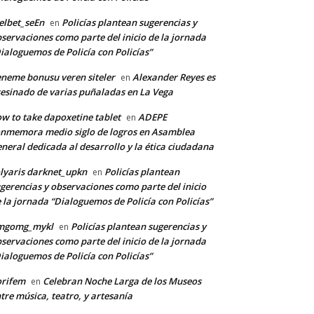
lbet_seEn
Policías plantean sugerencias y
en
servaciones como parte del inicio de la jornada
ialoguemos de Policía con Policías”
co:*
neme bonusu veren siteler
Alexander Reyes es
en
esinado de varias puñaladas en La Vega
w to take dapoxetine tablet
ADEPE
en
nmemora medio siglo de logros en Asamblea
neral dedicada al desarrollo y la ética ciudadana
lyaris darknet_upkn
Policías plantean
en
gerencias y observaciones como parte del inicio
 la jornada “Dialoguemos de Policía con Policías”
mgomg_mykl
Policías plantean sugerencias y
en
servaciones como parte del inicio de la jornada
ialoguemos de Policía con Policías”
orifem
Celebran Noche Larga de los Museos
en
tre música, teatro, y artesanía