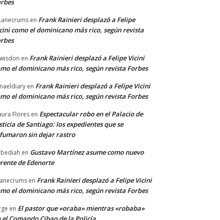
rbes
Frank Rainieri desplazó a Felipe
Lanecrums
en
cini como el dominicano más rico, según revista
rbes
Frank Rainieri desplazó a Felipe Vicini
wisdon
en
mo el dominicano más rico, según revista Forbes
Frank Rainieri desplazó a Felipe Vicini
maeldiary
en
mo el dominicano más rico, según revista Forbes
Espectacular robo en el Palacio de
ura Flores
en
sticia de Santiago: los expedientes que se
fumaron sin dejar rastro
Gustavo Martínez asume como nuevo
bediah
en
rente de Edenorte
Frank Rainieri desplazó a Felipe Vicini
anecrums
en
mo el dominicano más rico, según revista Forbes
El pastor que «oraba» mientras «robaba»
rge
en
 el Comando Cibao de la Policía