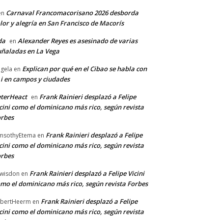
Carnaval Francomacorisano 2026 desborda
en
lor y alegría en San Francisco de Macorís
da
Alexander Reyes es asesinado de varias
en
ñaladas en La Vega
Explican por qué en el Cibao se habla con
gela
en
 i en campos y ciudades
terHeact
Frank Rainieri desplazó a Felipe
en
cini como el dominicano más rico, según revista
rbes
Frank Rainieri desplazó a Felipe
msothyEtema
en
cini como el dominicano más rico, según revista
rbes
Frank Rainieri desplazó a Felipe Vicini
wisdon
en
mo el dominicano más rico, según revista Forbes
Frank Rainieri desplazó a Felipe
bertHeerm
en
cini como el dominicano más rico, según revista