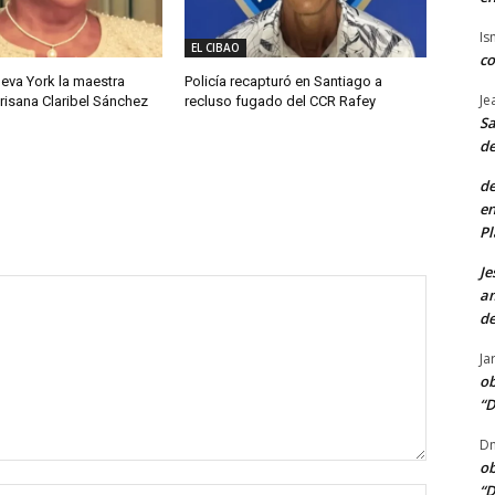
Is
EL CIBAO
co
eva York la maestra
Policía recapturó en Santiago a
Je
isana Claribel Sánchez
recluso fugado del CCR Rafey
Sa
de
de
en
Pl
Je
am
de
Ja
ob
“D
Dn
ob
“D
Nombre: