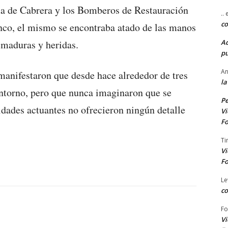
a de Cabrera y los Bomberos de Restauración
..
co
nco, el mismo se encontraba atado de las manos
A
emaduras y heridas.
pu
An
 manifestaron que desde hace alrededor de tres
la
entorno, pero que nunca imaginaron que se
Pe
idades actuantes no ofrecieron ningún detalle
Vi
Fo
Ti
Vi
Fo
Le
co
Fo
Vi