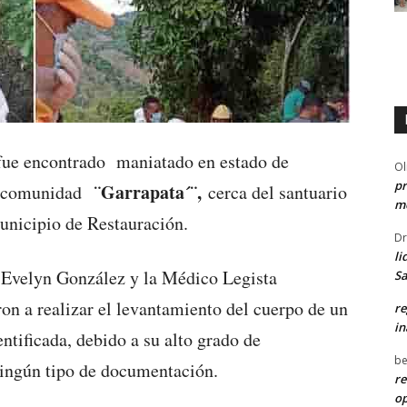
fue encontrado maniatado en estado de
Ol
pr
¨Garrapata´¨,
a comunidad
cerca del santuario
me
municipio de Restauración.
Dr
li
a Evelyn González y la Médico Legista
Sa
n a realizar el levantamiento del cuerpo de un
re
in
ntificada, debido a su alto grado de
be
ningún tipo de documentación.
re
o