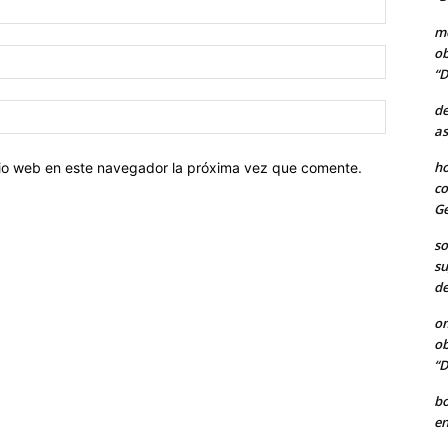
me
ob
Correo
“D
electróni
de
Sitio
as
web:
ho
itio web en este navegador la próxima vez que comente.
co
Ge
so
su
de
o
ob
“D
b
en