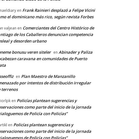
Frank Rainieri desplazó a Felipe Vicini
maeldiary
en
mo el dominicano más rico, según revista Forbes
Comerciantes del Centro Histórico de
an valjean
en
ntiago de los Caballeros denuncian competencia
sleal y desorden urbano
neme bonusu veren siteler
Abinader y Paliza
en
cabezan caravana en comunidades de Puerto
ata
sseoffiz
Plan Maestro de Manzanillo
en
enazado por intentos de distribución irregular
 terrenos
Policías plantean sugerencias y
riorlpk
en
servaciones como parte del inicio de la jornada
ialoguemos de Policía con Policías”
Policías plantean sugerencias y
rtikl
en
servaciones como parte del inicio de la jornada
ialoguemos de Policía con Policías”
*