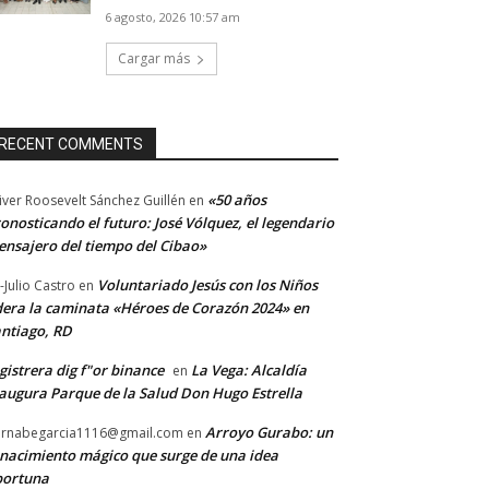
6 agosto, 2026 10:57 am
Cargar más
RECENT COMMENTS
«50 años
iver Roosevelt Sánchez Guillén
en
onosticando el futuro: José Vólquez, el legendario
nsajero del tiempo del Cibao»
Voluntariado Jesús con los Niños
-Julio Castro
en
dera la caminata «Héroes de Corazón 2024» en
ntiago, RD
gistrera dig f"or binance
La Vega: Alcaldía
en
augura Parque de la Salud Don Hugo Estrella
Arroyo Gurabo: un
rnabegarcia1116@gmail.com
en
nacimiento mágico que surge de una idea
portuna