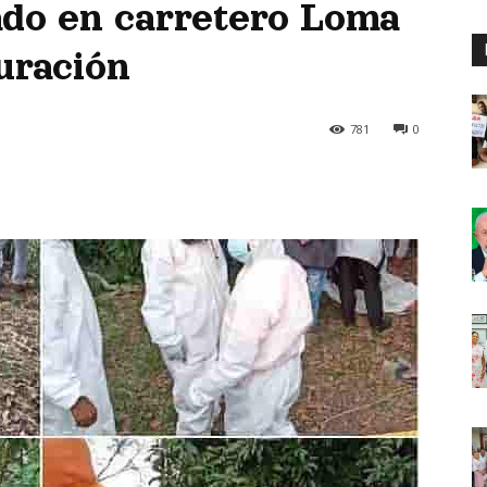
ado en carretero Loma
uración
781
0