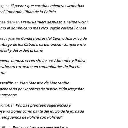
El pastor que «oraba» mientras «robaba»
rge
en
 el Comando Cibao de la Policía
Frank Rainieri desplazó a Felipe Vicini
maeldiary
en
mo el dominicano más rico, según revista Forbes
Comerciantes del Centro Histórico de
an valjean
en
ntiago de los Caballeros denuncian competencia
sleal y desorden urbano
neme bonusu veren siteler
Abinader y Paliza
en
cabezan caravana en comunidades de Puerto
ata
sseoffiz
Plan Maestro de Manzanillo
en
enazado por intentos de distribución irregular
 terrenos
Policías plantean sugerencias y
riorlpk
en
servaciones como parte del inicio de la jornada
ialoguemos de Policía con Policías”
Policías plantean sugerencias y
rtikl
en