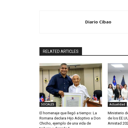
Diario Cibao
RELATED ARTICLES
SOCIALES
Actualidad
El homenaje que llegó a tiempo: La
Ministerio 
Romana declara Hijo Adoptivo a Don
de los EE.U
Chicho, ejemplo de una vida de
Amistad 202