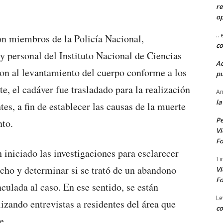
re
o
..
ron miembros de la Policía Nacional,
co
y personal del Instituto Nacional de Ciencias
A
on al levantamiento del cuerpo conforme a los
pu
e, el cadáver fue trasladado para la realización
An
la
es, a fin de establecer las causas de la muerte
Pe
nto.
Vi
Fo
 iniciado las investigaciones para esclarecer
Ti
echo y determinar si se trató de un abandono
Vi
Fo
nculada al caso. En ese sentido, se están
Le
izando entrevistas a residentes del área que
co
e.