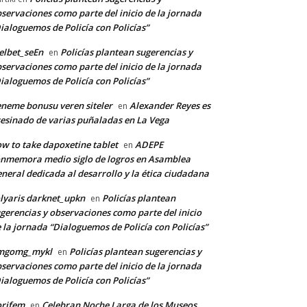
servaciones como parte del inicio de la jornada
ialoguemos de Policía con Policías”
lbet_seEn
Policías plantean sugerencias y
en
servaciones como parte del inicio de la jornada
ialoguemos de Policía con Policías”
neme bonusu veren siteler
Alexander Reyes es
en
esinado de varias puñaladas en La Vega
w to take dapoxetine tablet
ADEPE
en
nmemora medio siglo de logros en Asamblea
neral dedicada al desarrollo y la ética ciudadana
lyaris darknet_upkn
Policías plantean
en
gerencias y observaciones como parte del inicio
 la jornada “Dialoguemos de Policía con Policías”
*
mgomg_mykl
Policías plantean sugerencias y
en
servaciones como parte del inicio de la jornada
ialoguemos de Policía con Policías”
co:*
orifem
Celebran Noche Larga de los Museos
en