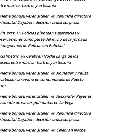
tre música, teatro, y artesanía
neme bonusu veren siteler
Renuncia directora
en
 hospital Dajabón; decisión causa sorpresa
in_sxPt
Policías plantean sugerencias y
en
servaciones como parte del inicio de la jornada
ialoguemos de Policía con Policías”
cialmetric
Celebran Noche Larga de los
en
seos entre música, teatro, y artesanía
neme bonusu veren siteler
Abinader y Paliza
en
cabezan caravana en comunidades de Puerto
ata
neme bonusu veren siteler
Alexander Reyes es
en
esinado de varias puñaladas en La Vega
neme bonusu veren siteler
Renuncia directora
en
 hospital Dajabón; decisión causa sorpresa
neme bonusu veren siteler
Celebran Noche
en