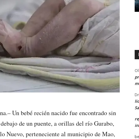
Ol
pr
me
Dr
li
Sa
na.– Un bebé recién nacido fue encontrado sin
re
debajo de un puente, a orillas del río Gurabo,
in
blo Nuevo, perteneciente al municipio de Mao,
be