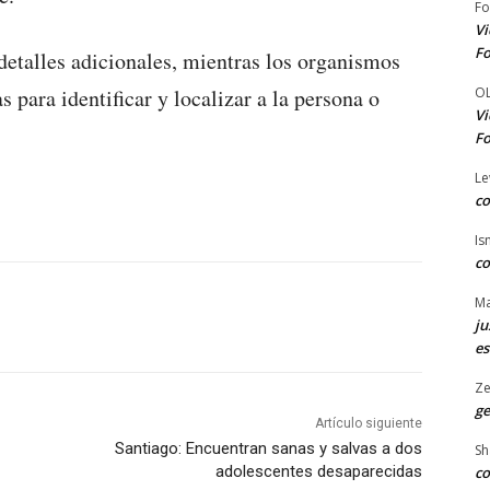
Fo
Vi
Fo
etalles adicionales, mientras los organismos
O
 para identificar y localizar a la persona o
Vi
Fo
Le
co
Is
co
Ma
ju
es
Ze
ge
Artículo siguiente
Santiago: Encuentran sanas y salvas a dos
Sh
adolescentes desaparecidas
co