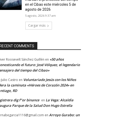
en el Cibao este miércoles 5 de
agosto de 2026
5 agosto, 2026 9:37 am
Cargar más
RECENT COMMENTS
«50 años
iver Roosevelt Sánchez Guillén
en
onosticando el futuro: José Vólquez, el legendario
nsajero del tiempo del Cibao»
Voluntariado Jesús con los Niños
-Julio Castro
en
dera la caminata «Héroes de Corazón 2024» en
ntiago, RD
gistrera dig f"or binance
La Vega: Alcaldía
en
augura Parque de la Salud Don Hugo Estrella
Arroyo Gurabo: un
rnabegarcia1116@gmail.com
en