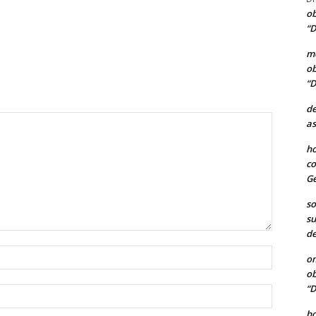
ob
“D
me
ob
“D
de
as
ho
co
Ge
so
su
de
Nombre:
o
ob
“D
Correo
electróni
b