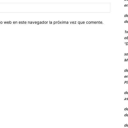
en
Sitio
web:
de
de
itio web en este navegador la próxima vez que comente.
1w
ob
“D
so
Mu
de
en
Pl
de
as
de
de
de