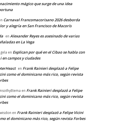
nacimiento mágico que surge de una idea
portuna
Carnaval Francomacorisano 2026 desborda
en
lor y alegría en San Francisco de Macorís
da
Alexander Reyes es asesinado de varias
en
ñaladas en La Vega
Explican por qué en el Cibao se habla con
gela
en
 i en campos y ciudades
terHeact
Frank Rainieri desplazó a Felipe
en
cini como el dominicano más rico, según revista
rbes
Frank Rainieri desplazó a Felipe
msothyEtema
en
cini como el dominicano más rico, según revista
rbes
Frank Rainieri desplazó a Felipe Vicini
wisdon
en
mo el dominicano más rico, según revista Forbes