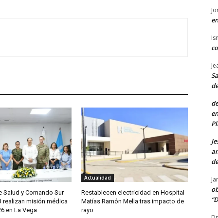
Jo
en
Is
co
Je
Sa
de
de
en
Pl
Je
am
de
Actualidad
Ja
ob
de Salud y Comando Sur
Restablecen electricidad en Hospital
“D
U realizan misión médica
Matías Ramón Mella tras impacto de
6 en La Vega
rayo
Dn