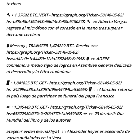
toxinas
🔨 + 1.37692 BTC.NEXT - https://graph.org/Ticket--58146-05-02?
hs=b38c48bf362d93e66df4e3e80b618027& 🔨
Alberto Vargas
en
regresa al micrófono con el corazón en la mano tras superar
derrame cerebral
🔒 Message; TRANSFER 1,476229 BTC. Receive =>>
https://graph.org/Ticket--58146-05-02?
hs=ad42e0e1c44480e12da2582456c6cf95& 🔒
ADEPE
en
conmemora medio siglo de logros en Asamblea General dedicada
al desarrollo y la ética ciudadana
🖥 + 1.841825 BTC.GET - https://graph.org/Ticket--58146-05-02?
hs=24299ea38ada3061d96e49794ba53665& 🖥
Abinader retorna
en
al país luego de participar en funeral del papa Francisco
✏ + 1.345449 BTC.GET - https://graph.org/Ticket--58146-05-02?
hs=656229804f79c9e2f6d770cfab959ff6& ✏
23 de abril: Día
en
Mundial del libro y de los autores
ataşehir evden eve nakliyat
Alexander Reyes es asesinado de
en
varias puñaladas en La Vega