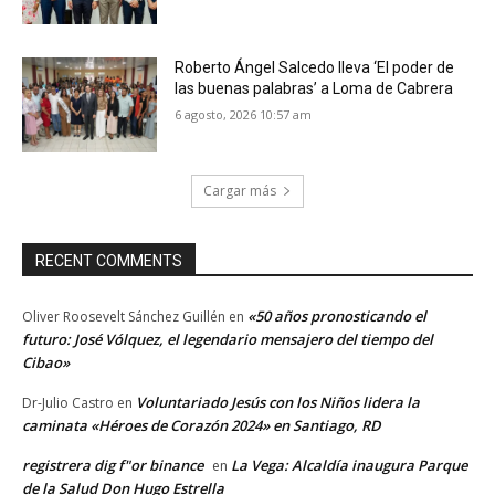
Roberto Ángel Salcedo lleva ‘El poder de
las buenas palabras’ a Loma de Cabrera
6 agosto, 2026 10:57 am
Cargar más
RECENT COMMENTS
«50 años pronosticando el
Oliver Roosevelt Sánchez Guillén
en
futuro: José Vólquez, el legendario mensajero del tiempo del
Cibao»
Voluntariado Jesús con los Niños lidera la
Dr-Julio Castro
en
caminata «Héroes de Corazón 2024» en Santiago, RD
registrera dig f"or binance
La Vega: Alcaldía inaugura Parque
en
de la Salud Don Hugo Estrella