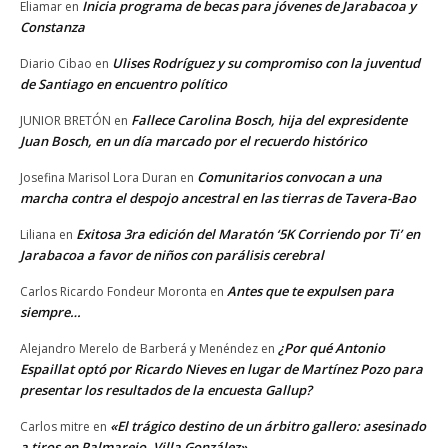
Inicia programa de becas para jóvenes de Jarabacoa y
Eliamar
en
Constanza
Ulises Rodríguez y su compromiso con la juventud
Diario Cibao
en
de Santiago en encuentro político
Fallece Carolina Bosch, hija del expresidente
JUNIOR BRETÓN
en
Juan Bosch, en un día marcado por el recuerdo histórico
Comunitarios convocan a una
Josefina Marisol Lora Duran
en
marcha contra el despojo ancestral en las tierras de Tavera-Bao
Exitosa 3ra edición del Maratón ‘5K Corriendo por Ti’ en
Liliana
en
Jarabacoa a favor de niños con parálisis cerebral
Antes que te expulsen para
Carlos Ricardo Fondeur Moronta
en
siempre…
¿Por qué Antonio
Alejandro Merelo de Barberá y Menéndez
en
Espaillat optó por Ricardo Nieves en lugar de Martínez Pozo para
presentar los resultados de la encuesta Gallup?
«El trágico destino de un árbitro gallero: asesinado
Carlos mitre
en
a tiros en Palmarejo, Villa González»