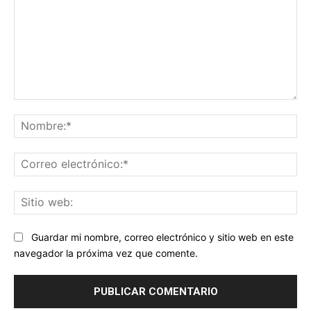
Comentario:
No
Co
ele
Sit
we
Guardar mi nombre, correo electrónico y sitio web en este
navegador la próxima vez que comente.