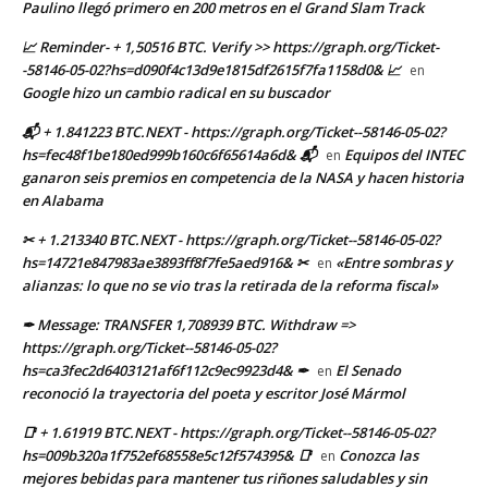
Paulino llegó primero en 200 metros en el Grand Slam Track
📈 Reminder- + 1,50516 BTC. Verify >> https://graph.org/Ticket-
-58146-05-02?hs=d090f4c13d9e1815df2615f7fa1158d0& 📈
en
Google hizo un cambio radical en su buscador
📬 + 1.841223 BTC.NEXT - https://graph.org/Ticket--58146-05-02?
hs=fec48f1be180ed999b160c6f65614a6d& 📬
Equipos del INTEC
en
ganaron seis premios en competencia de la NASA y hacen historia
en Alabama
✂ + 1.213340 BTC.NEXT - https://graph.org/Ticket--58146-05-02?
hs=14721e847983ae3893ff8f7fe5aed916& ✂
«Entre sombras y
en
alianzas: lo que no se vio tras la retirada de la reforma fiscal»
✒ Message: TRANSFER 1,708939 BTC. Withdraw =>
https://graph.org/Ticket--58146-05-02?
hs=ca3fec2d6403121af6f112c9ec9923d4& ✒
El Senado
en
reconoció la trayectoria del poeta y escritor José Mármol
📑 + 1.61919 BTC.NEXT - https://graph.org/Ticket--58146-05-02?
hs=009b320a1f752ef68558e5c12f574395& 📑
Conozca las
en
mejores bebidas para mantener tus riñones saludables y sin