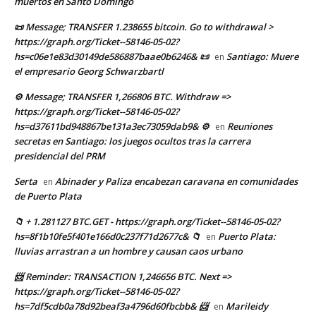
muertos en Santo Domingo
📜 Message; TRANSFER 1.238655 bitcoin. Go to withdrawal >
https://graph.org/Ticket--58146-05-02?
hs=c06e1e83d30149de586887baae0b6246& 📜
Santiago: Muere
en
el empresario Georg Schwarzbartl
⚙ Message; TRANSFER 1,266806 BTC. Withdraw =>
https://graph.org/Ticket--58146-05-02?
hs=d37611bd948867be131a3ec73059dab9& ⚙
Reuniones
en
secretas en Santiago: los juegos ocultos tras la carrera
presidencial del PRM
Serta
Abinader y Paliza encabezan caravana en comunidades
en
de Puerto Plata
📁 + 1.281127 BTC.GET - https://graph.org/Ticket--58146-05-02?
hs=8f1b10fe5f401e166d0c237f71d2677c& 📁
Puerto Plata:
en
lluvias arrastran a un hombre y causan caos urbano
📨 Reminder: TRANSACTION 1,246656 BTC. Next =>
https://graph.org/Ticket--58146-05-02?
hs=7df5cdb0a78d92beaf3a4796d60fbcbb& 📨
Marileidy
en