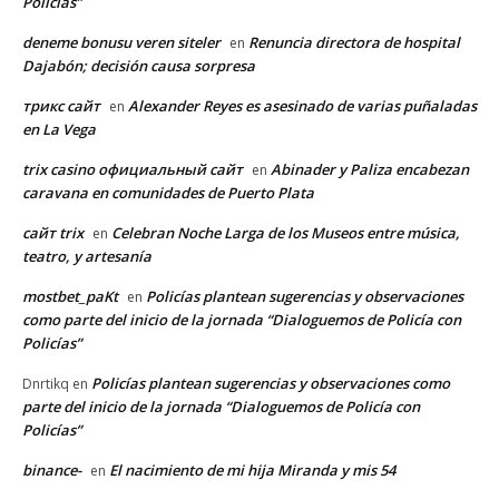
Policías”
deneme bonusu veren siteler
Renuncia directora de hospital
en
Dajabón; decisión causa sorpresa
трикс сайт
Alexander Reyes es asesinado de varias puñaladas
en
en La Vega
trix casino официальный сайт
Abinader y Paliza encabezan
en
caravana en comunidades de Puerto Plata
сайт trix
Celebran Noche Larga de los Museos entre música,
en
teatro, y artesanía
mostbet_paKt
Policías plantean sugerencias y observaciones
en
como parte del inicio de la jornada “Dialoguemos de Policía con
Policías”
Policías plantean sugerencias y observaciones como
Dnrtikq
en
parte del inicio de la jornada “Dialoguemos de Policía con
Policías”
binance-
El nacimiento de mi hija Miranda y mis 54
en