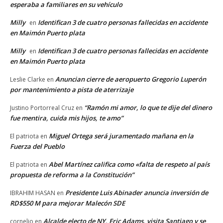
esperaba a familiares en su vehículo
Milly
Identifican 3 de cuatro personas fallecidas en accidente
en
en Maimón Puerto plata
Milly
Identifican 3 de cuatro personas fallecidas en accidente
en
en Maimón Puerto plata
Anuncian cierre de aeropuerto Gregorio Luperón
Leslie Clarke
en
por mantenimiento a pista de aterrizaje
“Ramón mi amor, lo que te dije del dinero
Justino Portorreal Cruz
en
fue mentira, cuida mis hijos, te amo”
Miguel Ortega será juramentado mañana en la
El patriota
en
Fuerza del Pueblo
Abel Martínez califica como «falta de respeto al país
El patriota
en
propuesta de reforma a la Constitución”
Presidente Luis Abinader anuncia inversión de
IBRAHIM HASAN
en
RD$550 M para mejorar Malecón SDE
Alcalde electo de NY, Eric Adams, visita Santiago y se
cornelio
en