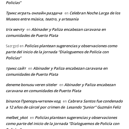
Policías”
Трикс играть онлайн раздача
Celebran Noche Larga de los
en
Museos entre música, teatro, y artesanía
trix мечту
Abinader y Paliza encabezan caravana en
en
comunidades de Puerto Plata
Policías plantean sugerencias y observaciones como
Sazrgzd
en
parte del inicio de la jornada “Dialoguemos de Policía con
Policías”
трикс сайт
Abinader y Paliza encabezan caravana en
en
comunidades de Puerto Plata
deneme bonusu veren siteler
Abinader y Paliza encabezan
en
caravana en comunidades de Puerto Plata
binance Препоръчителен код
Cabrera Santos fue condenado
en
a 12 años de cárcel por crimen de Lesando “Junior” Guzmán Feliz
melbet_ykot
Policías plantean sugerencias y observaciones
en
como parte del inicio de la jornada “Dialoguemos de Policía con