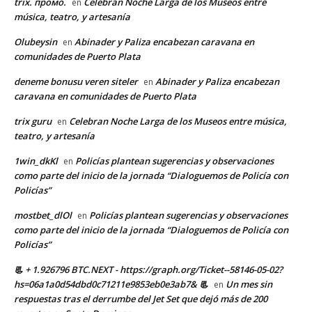
trix. промо.
Celebran Noche Larga de los Museos entre
en
música, teatro, y artesanía
Olubeysin
Abinader y Paliza encabezan caravana en
en
comunidades de Puerto Plata
deneme bonusu veren siteler
Abinader y Paliza encabezan
en
caravana en comunidades de Puerto Plata
trix guru
Celebran Noche Larga de los Museos entre música,
en
teatro, y artesanía
1win_dkKl
Policías plantean sugerencias y observaciones
en
como parte del inicio de la jornada “Dialoguemos de Policía con
Policías”
mostbet_dlOl
Policías plantean sugerencias y observaciones
en
como parte del inicio de la jornada “Dialoguemos de Policía con
Policías”
📃 + 1.926796 BTC.NEXT - https://graph.org/Ticket--58146-05-02?
hs=06a1a0d54dbd0c71211e9853eb0e3ab7& 📃
Un mes sin
en
respuestas tras el derrumbe del Jet Set que dejó más de 200