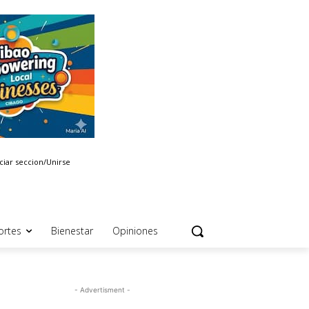
iciar seccion/Unirse
ortes
Bienestar
Opiniones
- Advertisment -