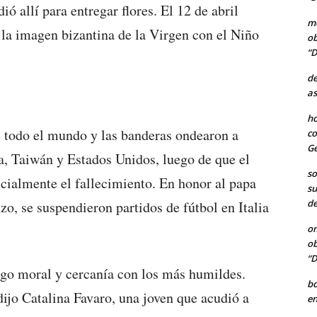
ió allí para entregar flores. El 12 de abril
me
 la imagen bizantina de la Virgen con el Niño
ob
“D
de
as
ho
e todo el mundo y las banderas ondearon a
co
Ge
ia, Taiwán y Estados Unidos, luego de que el
so
cialmente el fallecimiento. En honor al papa
su
de
zo, se suspendieron partidos de fútbol en Italia
o
ob
“D
zgo moral y cercanía con los más humildes.
b
dijo Catalina Favaro, una joven que acudió a
en