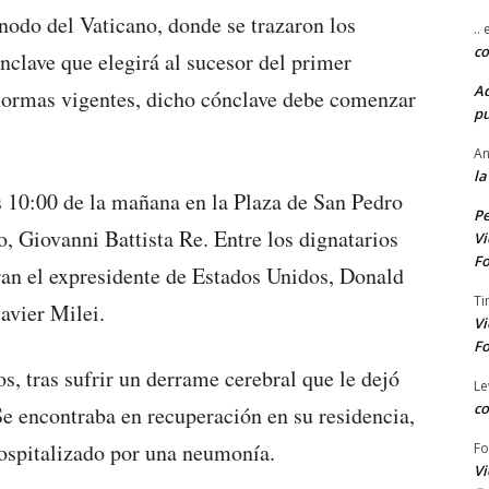
ínodo del Vaticano, donde se trazaron los
..
co
nclave que elegirá al sucesor del primer
A
 normas vigentes, dicho cónclave debe comenzar
pu
An
la
as 10:00 de la mañana en la Plaza de San Pedro
Pe
, Giovanni Battista Re. Entre los dignatarios
Vi
Fo
ran el expresidente de Estados Unidos, Donald
Ti
avier Milei.
Vi
Fo
os, tras sufrir un derrame cerebral que le dejó
Le
co
e encontraba en recuperación en su residencia,
ospitalizado por una neumonía.
Fo
Vi