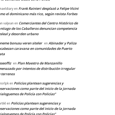
Frank Rainieri desplazó a Felipe Vicini
maeldiary
en
mo el dominicano más rico, según revista Forbes
Comerciantes del Centro Histórico de
an valjean
en
ntiago de los Caballeros denuncian competencia
sleal y desorden urbano
neme bonusu veren siteler
Abinader y Paliza
en
cabezan caravana en comunidades de Puerto
ata
sseoffiz
Plan Maestro de Manzanillo
en
enazado por intentos de distribución irregular
 terrenos
Policías plantean sugerencias y
riorlpk
en
servaciones como parte del inicio de la jornada
ialoguemos de Policía con Policías”
Policías plantean sugerencias y
rtikl
en
servaciones como parte del inicio de la jornada
ialoguemos de Policía con Policías”