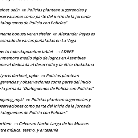
lbet_seEn
Policías plantean sugerencias y
en
servaciones como parte del inicio de la jornada
ialoguemos de Policía con Policías”
neme bonusu veren siteler
Alexander Reyes es
en
esinado de varias puñaladas en La Vega
w to take dapoxetine tablet
ADEPE
en
nmemora medio siglo de logros en Asamblea
neral dedicada al desarrollo y la ética ciudadana
lyaris darknet_upkn
Policías plantean
en
gerencias y observaciones como parte del inicio
 la jornada “Dialoguemos de Policía con Policías”
mgomg_mykl
Policías plantean sugerencias y
en
servaciones como parte del inicio de la jornada
ialoguemos de Policía con Policías”
orifem
Celebran Noche Larga de los Museos
en
tre música, teatro, y artesanía