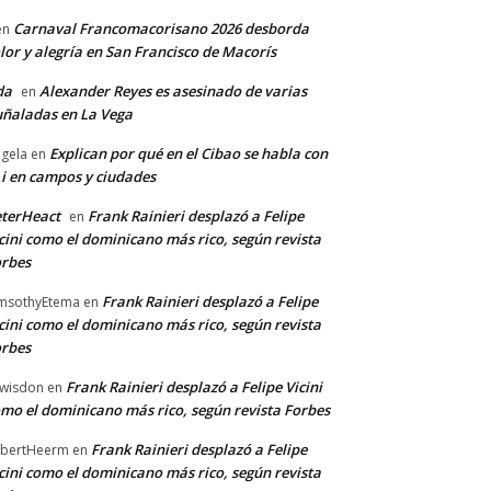
Carnaval Francomacorisano 2026 desborda
en
lor y alegría en San Francisco de Macorís
da
Alexander Reyes es asesinado de varias
en
ñaladas en La Vega
Explican por qué en el Cibao se habla con
gela
en
 i en campos y ciudades
terHeact
Frank Rainieri desplazó a Felipe
en
cini como el dominicano más rico, según revista
rbes
Frank Rainieri desplazó a Felipe
msothyEtema
en
cini como el dominicano más rico, según revista
rbes
Frank Rainieri desplazó a Felipe Vicini
wisdon
en
mo el dominicano más rico, según revista Forbes
Frank Rainieri desplazó a Felipe
bertHeerm
en
cini como el dominicano más rico, según revista