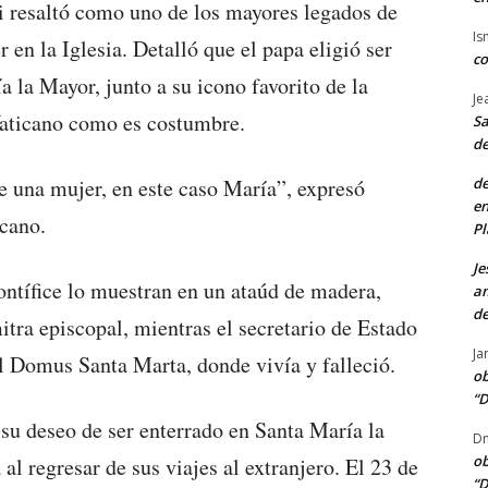
i resaltó como uno de los mayores legados de
Is
 en la Iglesia. Detalló que el papa eligió ser
co
a la Mayor, junto a su icono favorito de la
Je
Vaticano como es costumbre.
Sa
de
de
e una mujer, en este caso María”, expresó
en
icano.
Pl
Je
ontífice lo muestran en un ataúd de madera,
am
de
tra episcopal, mientras el secretario de Estado
Ja
tel Domus Santa Marta, donde vivía y falleció.
ob
“D
su deseo de ser enterrado en Santa María la
Dn
ob
al regresar de sus viajes al extranjero. El 23 de
“D