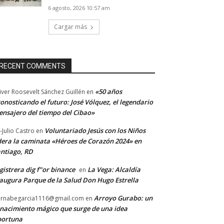
6 agosto, 2026 10:57 am
Cargar más
RECENT COMMENTS
«50 años
iver Roosevelt Sánchez Guillén
en
onosticando el futuro: José Vólquez, el legendario
nsajero del tiempo del Cibao»
Voluntariado Jesús con los Niños
-Julio Castro
en
dera la caminata «Héroes de Corazón 2024» en
ntiago, RD
gistrera dig f"or binance
La Vega: Alcaldía
en
augura Parque de la Salud Don Hugo Estrella
Arroyo Gurabo: un
rnabegarcia1116@gmail.com
en
nacimiento mágico que surge de una idea
portuna