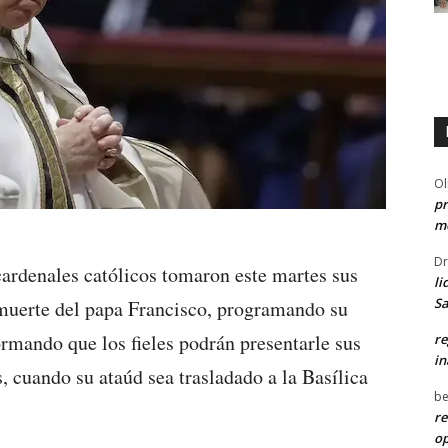
Ol
pr
me
Dr
cardenales católicos tomaron este martes sus
li
Sa
 muerte del papa Francisco, programando su
ormando que los fieles podrán presentarle sus
re
in
s, cuando su ataúd sea trasladado a la Basílica
be
re
o