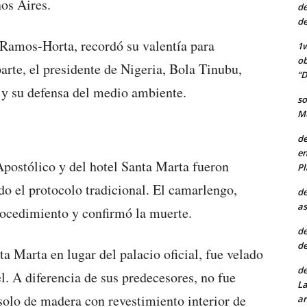
nos Aires.
de
de
 Ramos-Horta, recordó su valentía para
1w
ob
parte, el presidente de Nigeria, Bola Tinubu,
“D
l y su defensa del medio ambiente.
so
Mu
de
en
Apostólico y del hotel Santa Marta fueron
Pl
ndo el protocolo tradicional. El camarlengo,
de
as
rocedimiento y confirmó la muerte.
de
de
ta Marta en lugar del palacio oficial, fue velado
de
el. A diferencia de sus predecesores, no fue
La
 solo de madera con revestimiento interior de
ar