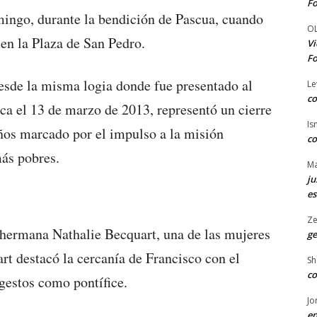
Fo
mingo, durante la bendición de Pascua, cuando
O
 en la Plaza de San Pedro.
Vi
Fo
esde la misma logia donde fue presentado al
Le
co
 el 13 de marzo de 2013, representó un cierre
Is
ños marcado por el impulso a la misión
co
ás pobres.
Ma
ju
es
Ze
a hermana Nathalie Becquart, una de las mujeres
ge
rt destacó la cercanía de Francisco con el
Sh
co
gestos como pontífice.
Jo
en