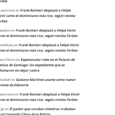
rbes
Frank Rainieri desplazó a Felipe
Lanecrums
en
cini como el dominicano más rico, según revista
rbes
Frank Rainieri desplazó a Felipe Vicini
wisdon
en
mo el dominicano más rico, según revista Forbes
Frank Rainieri desplazó a Felipe Vicini
maeldiary
en
mo el dominicano más rico, según revista Forbes
Espectacular robo en el Palacio de
ura Flores
en
sticia de Santiago: los expedientes que se
fumaron sin dejar rastro
Gustavo Martínez asume como nuevo
bediah
en
rente de Edenorte
Frank Rainieri desplazó a Felipe Vicini
anecrums
en
mo el dominicano más rico, según revista Forbes
El pastor que «oraba» mientras «robaba»
rge
en
 el Comando Cibao de la Policía