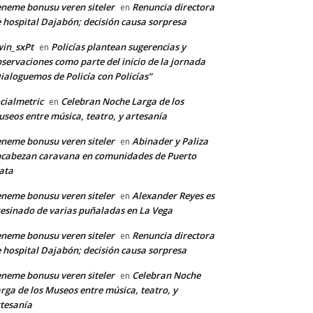
neme bonusu veren siteler
Renuncia directora
en
 hospital Dajabón; decisión causa sorpresa
in_sxPt
Policías plantean sugerencias y
en
servaciones como parte del inicio de la jornada
ialoguemos de Policía con Policías”
cialmetric
Celebran Noche Larga de los
en
seos entre música, teatro, y artesanía
neme bonusu veren siteler
Abinader y Paliza
en
cabezan caravana en comunidades de Puerto
ata
neme bonusu veren siteler
Alexander Reyes es
en
esinado de varias puñaladas en La Vega
neme bonusu veren siteler
Renuncia directora
en
 hospital Dajabón; decisión causa sorpresa
neme bonusu veren siteler
Celebran Noche
en
rga de los Museos entre música, teatro, y
tesanía