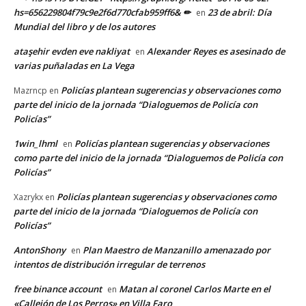
hs=656229804f79c9e2f6d770cfab959ff6& ✏
23 de abril: Día
en
Mundial del libro y de los autores
ataşehir evden eve nakliyat
Alexander Reyes es asesinado de
en
varias puñaladas en La Vega
Policías plantean sugerencias y observaciones como
Mazrncp
en
parte del inicio de la jornada “Dialoguemos de Policía con
Policías”
1win_lhml
Policías plantean sugerencias y observaciones
en
como parte del inicio de la jornada “Dialoguemos de Policía con
Policías”
Policías plantean sugerencias y observaciones como
Xazrykx
en
parte del inicio de la jornada “Dialoguemos de Policía con
Policías”
AntonShony
Plan Maestro de Manzanillo amenazado por
en
intentos de distribución irregular de terrenos
free binance account
Matan al coronel Carlos Marte en el
en
«Callejón de Los Perros» en Villa Faro