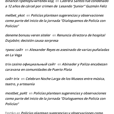
binance Препоръчителен код
Cabrera Santos fue condenado
en
a 12 años de cárcel por crimen de Lesando “Junior” Guzmán Feliz
melbet_ykot
Policías plantean sugerencias y observaciones
en
como parte del inicio de la jornada “Dialoguemos de Policía con
Policías”
deneme bonusu veren siteler
Renuncia directora de hospital
en
Dajabón; decisión causa sorpresa
трикс сайт
Alexander Reyes es asesinado de varias puñaladas
en
en La Vega
trix casino официальный сайт
Abinader y Paliza encabezan
en
caravana en comunidades de Puerto Plata
сайт trix
Celebran Noche Larga de los Museos entre música,
en
teatro, y artesanía
mostbet_paKt
Policías plantean sugerencias y observaciones
en
como parte del inicio de la jornada “Dialoguemos de Policía con
Policías”
Policías plantean sugerencias y observaciones como
Dnrtikq
en