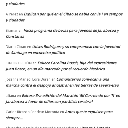
y ciudades
Explican por qué en el Cibao se habla con la i en campos
A Pérez
en
y ciudades
Inicia programa de becas para jóvenes de Jarabacoa y
Eliamar
en
Constanza
Ulises Rodríguez y su compromiso con la juventud
Diario Cibao
en
de Santiago en encuentro político
Fallece Carolina Bosch, hija del expresidente
JUNIOR BRETÓN
en
Juan Bosch, en un día marcado por el recuerdo histórico
Comunitarios convocan a una
Josefina Marisol Lora Duran
en
marcha contra el despojo ancestral en las tierras de Tavera-Bao
Exitosa 3ra edición del Maratón ‘5K Corriendo por Ti’ en
Liliana
en
Jarabacoa a favor de niños con parálisis cerebral
Antes que te expulsen para
Carlos Ricardo Fondeur Moronta
en
siempre…
¿Por qué Antonio