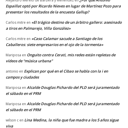
Alejandro Merelo de Barberá y Menéndez
en
Espaillat optó por Ricardo Nieves en lugar de Martínez Pozo para
presentar los resultados de la encuesta Gallup?
«El trágico destino de un árbitro gallero: asesinado
Carlos mitre
en
a tiros en Palmarejo, Villa González»
«Caso Calamar sacude a Santiago de los
Carlos mitre
en
Caballeros: siete empresarios en el ojo de la tormenta»
Onguito contra Cerati, mis redes están repletas de
Mariposa
en
vídeos de “música urbana”
Explican por qué en el Cibao se habla con la i en
antonio
en
campos y ciudades
Alcalde Douglas Pichardo del PLD será juramentado
Mariposa
en
el sábado en el PRM
Alcalde Douglas Pichardo del PLD será juramentado
Mariposa
en
el sábado en el PRM
Lina Medina, la niña que fue madre a los 5 años sigue
wilson c
en
viva