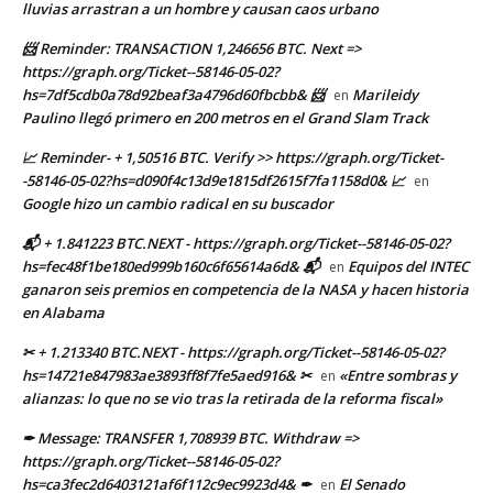
lluvias arrastran a un hombre y causan caos urbano
📨 Reminder: TRANSACTION 1,246656 BTC. Next =>
https://graph.org/Ticket--58146-05-02?
hs=7df5cdb0a78d92beaf3a4796d60fbcbb& 📨
Marileidy
en
Paulino llegó primero en 200 metros en el Grand Slam Track
📈 Reminder- + 1,50516 BTC. Verify >> https://graph.org/Ticket-
-58146-05-02?hs=d090f4c13d9e1815df2615f7fa1158d0& 📈
en
Google hizo un cambio radical en su buscador
📬 + 1.841223 BTC.NEXT - https://graph.org/Ticket--58146-05-02?
hs=fec48f1be180ed999b160c6f65614a6d& 📬
Equipos del INTEC
en
ganaron seis premios en competencia de la NASA y hacen historia
en Alabama
✂ + 1.213340 BTC.NEXT - https://graph.org/Ticket--58146-05-02?
hs=14721e847983ae3893ff8f7fe5aed916& ✂
«Entre sombras y
en
alianzas: lo que no se vio tras la retirada de la reforma fiscal»
✒ Message: TRANSFER 1,708939 BTC. Withdraw =>
https://graph.org/Ticket--58146-05-02?
hs=ca3fec2d6403121af6f112c9ec9923d4& ✒
El Senado
en