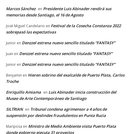
Marcos Sánchez
Presidente Luis Abinader rendirá sus
en
memorias desde Santiago, el 16 de Agosto
Festival de la Cosecha Constanza 2022
José Miguel Candelario
en
sobrepasó las expectativas
Denzzel estrena nuevo sencillo titulado “FANTASY”
Junior
en
Denzzel estrena nuevo sencillo titulado “FANTASY”
Juan
en
Denzzel estrena nuevo sencillo titulado “FANTASY”
Junior
en
Hieren sobrino del exalcalde de Puerto Plata, Carlos
Benjamin
en
Troche
Enriquillo Amiama
Luis Abinader inicia construcción del
en
Museo de Arte Contemporáneo de Santiago
SILTRIAN
Tribunal condena agrimensor a 4 años de
en
suspensión por deslindes fraudulentos en Punta Rucia
Ministro de Medio Ambiente visita Puerto Plata
Mariposa
en
donde gobierno ejecuta 31 proyectos