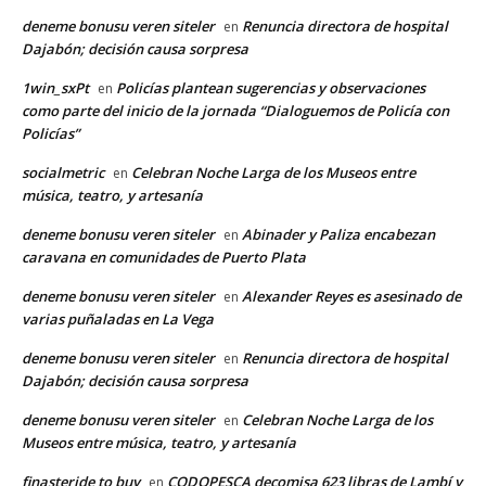
deneme bonusu veren siteler
Renuncia directora de hospital
en
Dajabón; decisión causa sorpresa
1win_sxPt
Policías plantean sugerencias y observaciones
en
como parte del inicio de la jornada “Dialoguemos de Policía con
Policías”
socialmetric
Celebran Noche Larga de los Museos entre
en
música, teatro, y artesanía
deneme bonusu veren siteler
Abinader y Paliza encabezan
en
caravana en comunidades de Puerto Plata
deneme bonusu veren siteler
Alexander Reyes es asesinado de
en
varias puñaladas en La Vega
deneme bonusu veren siteler
Renuncia directora de hospital
en
Dajabón; decisión causa sorpresa
deneme bonusu veren siteler
Celebran Noche Larga de los
en
Museos entre música, teatro, y artesanía
finasteride to buy
CODOPESCA decomisa 623 libras de Lambí y
en