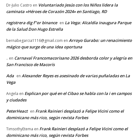
Voluntariado Jesús con los Niños lidera la
Dr-Julio Castro
en
caminata «Héroes de Corazón 2024» en Santiago, RD
registrera dig f"or binance
La Vega: Alcaldía inaugura Parque
en
de la Salud Don Hugo Estrella
Arroyo Gurabo: un renacimiento
bernabegarcia1116@gmail.com
en
mágico que surge de una idea oportuna
Carnaval Francomacorisano 2026 desborda color y alegría en
..
en
San Francisco de Macorís
Ada
Alexander Reyes es asesinado de varias puñaladas en La
en
Vega
Explican por qué en el Cibao se habla con la i en campos
Angela
en
y ciudades
PeterHeact
Frank Rainieri desplazó a Felipe Vicini como el
en
dominicano más rico, según revista Forbes
Frank Rainieri desplazó a Felipe Vicini como el
TimsothyEtema
en
dominicano más rico, según revista Forbes