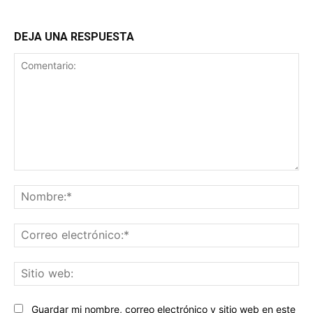
DEJA UNA RESPUESTA
Comentario:
No
Co
ele
Sit
we
Guardar mi nombre, correo electrónico y sitio web en este