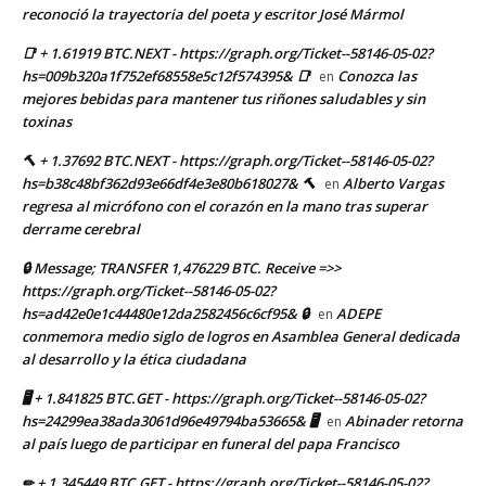
reconoció la trayectoria del poeta y escritor José Mármol
📑 + 1.61919 BTC.NEXT - https://graph.org/Ticket--58146-05-02?
hs=009b320a1f752ef68558e5c12f574395& 📑
Conozca las
en
mejores bebidas para mantener tus riñones saludables y sin
toxinas
🔨 + 1.37692 BTC.NEXT - https://graph.org/Ticket--58146-05-02?
hs=b38c48bf362d93e66df4e3e80b618027& 🔨
Alberto Vargas
en
regresa al micrófono con el corazón en la mano tras superar
derrame cerebral
🔒 Message; TRANSFER 1,476229 BTC. Receive =>>
https://graph.org/Ticket--58146-05-02?
hs=ad42e0e1c44480e12da2582456c6cf95& 🔒
ADEPE
en
conmemora medio siglo de logros en Asamblea General dedicada
al desarrollo y la ética ciudadana
🖥 + 1.841825 BTC.GET - https://graph.org/Ticket--58146-05-02?
hs=24299ea38ada3061d96e49794ba53665& 🖥
Abinader retorna
en
al país luego de participar en funeral del papa Francisco
✏ + 1.345449 BTC.GET - https://graph.org/Ticket--58146-05-02?