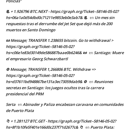
Policías”
📃 + 1.926796 BTC.NEXT - https://graph.org/Ticket--58146-05-02?
hs=06a1a0d54dbd0c71211e9853eb0e3ab7& 📃
Un mes sin
en
respuestas tras el derrumbe del Jet Set que dejó más de 200
muertos en Santo Domingo
📜 Message; TRANSFER 1.238655 bitcoin. Go to withdrawal >
https://graph.org/Ticket--58146-05-02?
hs=c06e1e83d30149de586887baae0b6246& 📜
Santiago: Muere
en
el empresario Georg Schwarzbartl
⚙ Message; TRANSFER 1,266806 BTC. Withdraw =>
https://graph.org/Ticket--58146-05-02?
hs=d37611bd948867be131a3ec73059dab9& ⚙
Reuniones
en
secretas en Santiago: los juegos ocultos tras la carrera
presidencial del PRM
Serta
Abinader y Paliza encabezan caravana en comunidades
en
de Puerto Plata
📁 + 1.281127 BTC.GET - https://graph.org/Ticket--58146-05-02?
hs=8f1b10fe5f401e166d0c237f71d2677c& 📁
Puerto Plata:
en