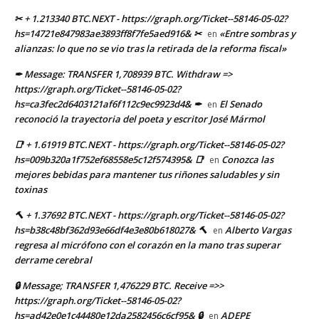
✂ + 1.213340 BTC.NEXT - https://graph.org/Ticket--58146-05-02?
hs=14721e847983ae3893ff8f7fe5aed916& ✂
«Entre sombras y
en
alianzas: lo que no se vio tras la retirada de la reforma fiscal»
✒ Message: TRANSFER 1,708939 BTC. Withdraw =>
https://graph.org/Ticket--58146-05-02?
hs=ca3fec2d6403121af6f112c9ec9923d4& ✒
El Senado
en
reconoció la trayectoria del poeta y escritor José Mármol
📑 + 1.61919 BTC.NEXT - https://graph.org/Ticket--58146-05-02?
hs=009b320a1f752ef68558e5c12f574395& 📑
Conozca las
en
mejores bebidas para mantener tus riñones saludables y sin
toxinas
🔨 + 1.37692 BTC.NEXT - https://graph.org/Ticket--58146-05-02?
hs=b38c48bf362d93e66df4e3e80b618027& 🔨
Alberto Vargas
en
regresa al micrófono con el corazón en la mano tras superar
derrame cerebral
🔒 Message; TRANSFER 1,476229 BTC. Receive =>>
https://graph.org/Ticket--58146-05-02?
hs=ad42e0e1c44480e12da2582456c6cf95& 🔒
ADEPE
en