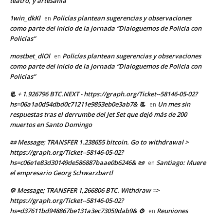
teatro, y artesanía
1win_dkKl
Policías plantean sugerencias y observaciones
en
como parte del inicio de la jornada “Dialoguemos de Policía con
Policías”
mostbet_dlOl
Policías plantean sugerencias y observaciones
en
como parte del inicio de la jornada “Dialoguemos de Policía con
Policías”
📃 + 1.926796 BTC.NEXT - https://graph.org/Ticket--58146-05-02?
hs=06a1a0d54dbd0c71211e9853eb0e3ab7& 📃
Un mes sin
en
respuestas tras el derrumbe del Jet Set que dejó más de 200
muertos en Santo Domingo
📜 Message; TRANSFER 1.238655 bitcoin. Go to withdrawal >
https://graph.org/Ticket--58146-05-02?
hs=c06e1e83d30149de586887baae0b6246& 📜
Santiago: Muere
en
el empresario Georg Schwarzbartl
⚙ Message; TRANSFER 1,266806 BTC. Withdraw =>
https://graph.org/Ticket--58146-05-02?
hs=d37611bd948867be131a3ec73059dab9& ⚙
Reuniones
en