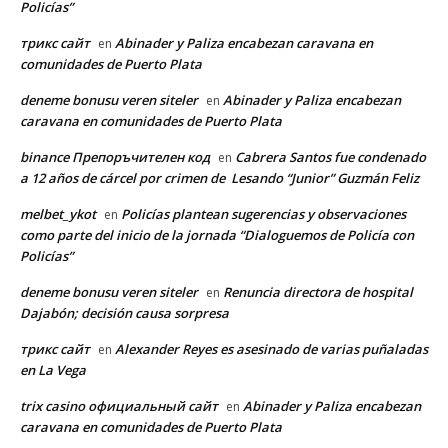
Policías”
трикс сайт
Abinader y Paliza encabezan caravana en
en
comunidades de Puerto Plata
deneme bonusu veren siteler
Abinader y Paliza encabezan
en
caravana en comunidades de Puerto Plata
binance Препоръчителен код
Cabrera Santos fue condenado
en
a 12 años de cárcel por crimen de Lesando “Junior” Guzmán Feliz
melbet_ykot
Policías plantean sugerencias y observaciones
en
como parte del inicio de la jornada “Dialoguemos de Policía con
Policías”
deneme bonusu veren siteler
Renuncia directora de hospital
en
Dajabón; decisión causa sorpresa
трикс сайт
Alexander Reyes es asesinado de varias puñaladas
en
en La Vega
trix casino официальный сайт
Abinader y Paliza encabezan
en
caravana en comunidades de Puerto Plata