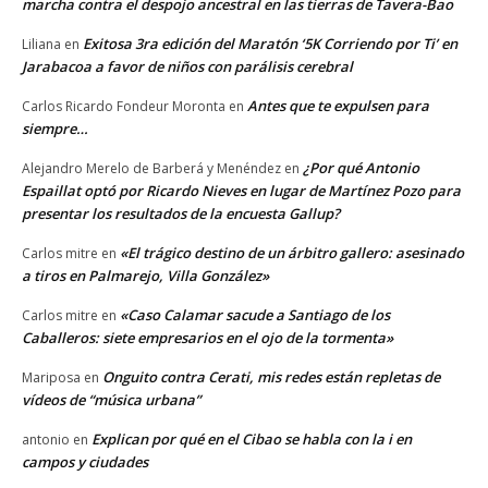
marcha contra el despojo ancestral en las tierras de Tavera-Bao
Exitosa 3ra edición del Maratón ‘5K Corriendo por Ti’ en
Liliana
en
Jarabacoa a favor de niños con parálisis cerebral
Antes que te expulsen para
Carlos Ricardo Fondeur Moronta
en
siempre…
¿Por qué Antonio
Alejandro Merelo de Barberá y Menéndez
en
Espaillat optó por Ricardo Nieves en lugar de Martínez Pozo para
presentar los resultados de la encuesta Gallup?
«El trágico destino de un árbitro gallero: asesinado
Carlos mitre
en
a tiros en Palmarejo, Villa González»
«Caso Calamar sacude a Santiago de los
Carlos mitre
en
Caballeros: siete empresarios en el ojo de la tormenta»
Onguito contra Cerati, mis redes están repletas de
Mariposa
en
vídeos de “música urbana”
Explican por qué en el Cibao se habla con la i en
antonio
en
campos y ciudades