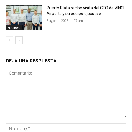
Puerto Plata recibe visita del CEO de VINCI
Airports y su equipo ejecutivo
6 agosto, 2026 11:07 am
EL CIBAO
DEJA UNA RESPUESTA
Comentario:
No