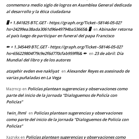
conmemora medio siglo de logros en Asamblea General dedicada
al desarrollo y la ética ciudadana
🖥 + 1.841825 BTC.GET - https://graph.org/Ticket--58146-05-02?
hs=24299ea38ada3061d96e49794ba53665& 🖥
Abinader retorna
en
al país luego de participar en funeral del papa Francisco
✏ + 1.345449 BTC.GET - https://graph.org/Ticket--58146-05-02?
hs=656229804f79c9e2f6d770cfab959ff6& ✏
23 de abril: Día
en
Mundial del libro y de los autores
ataşehir evden eve nakliyat
Alexander Reyes es asesinado de
en
varias puñaladas en La Vega
Policías plantean sugerencias y observaciones como
Mazrncp
en
parte del inicio de la jornada “Dialoguemos de Policía con
Policías”
1win_lhml
Policías plantean sugerencias y observaciones
en
como parte del inicio de la jornada “Dialoguemos de Policía con
Policías”
Policías plantean sugerencias y observaciones como
Xazrykx
en