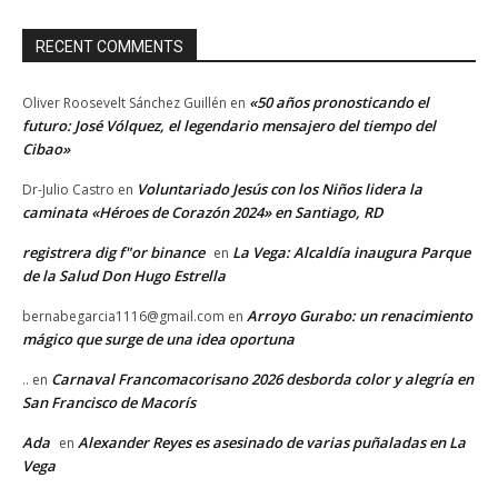
RECENT COMMENTS
«50 años pronosticando el
Oliver Roosevelt Sánchez Guillén
en
futuro: José Vólquez, el legendario mensajero del tiempo del
Cibao»
Voluntariado Jesús con los Niños lidera la
Dr-Julio Castro
en
caminata «Héroes de Corazón 2024» en Santiago, RD
registrera dig f"or binance
La Vega: Alcaldía inaugura Parque
en
de la Salud Don Hugo Estrella
Arroyo Gurabo: un renacimiento
bernabegarcia1116@gmail.com
en
mágico que surge de una idea oportuna
Carnaval Francomacorisano 2026 desborda color y alegría en
..
en
San Francisco de Macorís
Ada
Alexander Reyes es asesinado de varias puñaladas en La
en
Vega