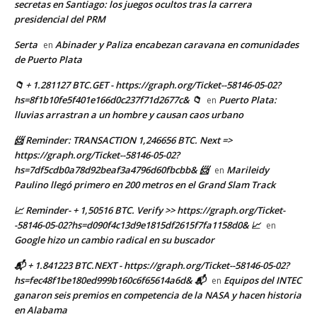
secretas en Santiago: los juegos ocultos tras la carrera
presidencial del PRM
Serta
Abinader y Paliza encabezan caravana en comunidades
en
de Puerto Plata
📁 + 1.281127 BTC.GET - https://graph.org/Ticket--58146-05-02?
hs=8f1b10fe5f401e166d0c237f71d2677c& 📁
Puerto Plata:
en
lluvias arrastran a un hombre y causan caos urbano
📨 Reminder: TRANSACTION 1,246656 BTC. Next =>
https://graph.org/Ticket--58146-05-02?
hs=7df5cdb0a78d92beaf3a4796d60fbcbb& 📨
Marileidy
en
Paulino llegó primero en 200 metros en el Grand Slam Track
📈 Reminder- + 1,50516 BTC. Verify >> https://graph.org/Ticket-
-58146-05-02?hs=d090f4c13d9e1815df2615f7fa1158d0& 📈
en
Google hizo un cambio radical en su buscador
📬 + 1.841223 BTC.NEXT - https://graph.org/Ticket--58146-05-02?
hs=fec48f1be180ed999b160c6f65614a6d& 📬
Equipos del INTEC
en
ganaron seis premios en competencia de la NASA y hacen historia
en Alabama