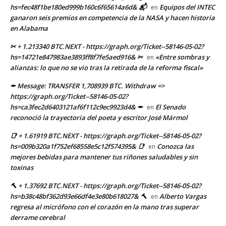
hs=fec48f1be180ed999b160c6f65614a6d& 📬
Equipos del INTEC
en
ganaron seis premios en competencia de la NASA y hacen historia
en Alabama
✂ + 1.213340 BTC.NEXT - https://graph.org/Ticket--58146-05-02?
hs=14721e847983ae3893ff8f7fe5aed916& ✂
«Entre sombras y
en
alianzas: lo que no se vio tras la retirada de la reforma fiscal»
✒ Message: TRANSFER 1,708939 BTC. Withdraw =>
https://graph.org/Ticket--58146-05-02?
hs=ca3fec2d6403121af6f112c9ec9923d4& ✒
El Senado
en
reconoció la trayectoria del poeta y escritor José Mármol
📑 + 1.61919 BTC.NEXT - https://graph.org/Ticket--58146-05-02?
hs=009b320a1f752ef68558e5c12f574395& 📑
Conozca las
en
mejores bebidas para mantener tus riñones saludables y sin
toxinas
🔨 + 1.37692 BTC.NEXT - https://graph.org/Ticket--58146-05-02?
hs=b38c48bf362d93e66df4e3e80b618027& 🔨
Alberto Vargas
en
regresa al micrófono con el corazón en la mano tras superar
derrame cerebral