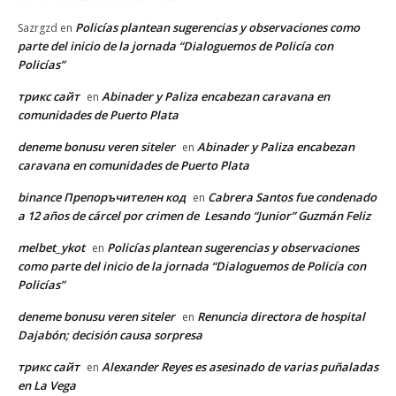
Policías plantean sugerencias y observaciones como
Sazrgzd
en
parte del inicio de la jornada “Dialoguemos de Policía con
Policías”
трикс сайт
Abinader y Paliza encabezan caravana en
en
comunidades de Puerto Plata
deneme bonusu veren siteler
Abinader y Paliza encabezan
en
caravana en comunidades de Puerto Plata
binance Препоръчителен код
Cabrera Santos fue condenado
en
a 12 años de cárcel por crimen de Lesando “Junior” Guzmán Feliz
melbet_ykot
Policías plantean sugerencias y observaciones
en
como parte del inicio de la jornada “Dialoguemos de Policía con
Policías”
deneme bonusu veren siteler
Renuncia directora de hospital
en
Dajabón; decisión causa sorpresa
трикс сайт
Alexander Reyes es asesinado de varias puñaladas
en
en La Vega