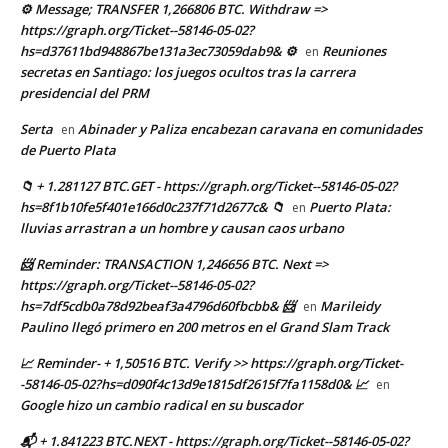
⚙ Message; TRANSFER 1,266806 BTC. Withdraw =>
https://graph.org/Ticket--58146-05-02?
hs=d37611bd948867be131a3ec73059dab9& ⚙
Reuniones
en
secretas en Santiago: los juegos ocultos tras la carrera
presidencial del PRM
Serta
Abinader y Paliza encabezan caravana en comunidades
en
de Puerto Plata
📁 + 1.281127 BTC.GET - https://graph.org/Ticket--58146-05-02?
hs=8f1b10fe5f401e166d0c237f71d2677c& 📁
Puerto Plata:
en
lluvias arrastran a un hombre y causan caos urbano
📨 Reminder: TRANSACTION 1,246656 BTC. Next =>
https://graph.org/Ticket--58146-05-02?
hs=7df5cdb0a78d92beaf3a4796d60fbcbb& 📨
Marileidy
en
Paulino llegó primero en 200 metros en el Grand Slam Track
📈 Reminder- + 1,50516 BTC. Verify >> https://graph.org/Ticket-
-58146-05-02?hs=d090f4c13d9e1815df2615f7fa1158d0& 📈
en
Google hizo un cambio radical en su buscador
📬 + 1.841223 BTC.NEXT - https://graph.org/Ticket--58146-05-02?