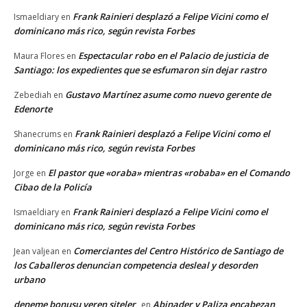
Frank Rainieri desplazó a Felipe Vicini como el
Ismaeldiary
en
dominicano más rico, según revista Forbes
Espectacular robo en el Palacio de justicia de
Maura Flores
en
Santiago: los expedientes que se esfumaron sin dejar rastro
Gustavo Martínez asume como nuevo gerente de
Zebediah
en
Edenorte
Frank Rainieri desplazó a Felipe Vicini como el
Shanecrums
en
dominicano más rico, según revista Forbes
El pastor que «oraba» mientras «robaba» en el Comando
Jorge
en
Cibao de la Policía
Frank Rainieri desplazó a Felipe Vicini como el
Ismaeldiary
en
dominicano más rico, según revista Forbes
Comerciantes del Centro Histórico de Santiago de
Jean valjean
en
los Caballeros denuncian competencia desleal y desorden
urbano
deneme bonusu veren siteler
Abinader y Paliza encabezan
en