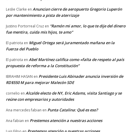
Anuncian cierre de aeropuerto Gregorio Luperón
Leslie Clarke
en
por mantenimiento a pista de aterrizaje
“Ramón mi amor, lo que te dije del dinero
Justino Portorreal Cruz
en
fue mentira, cuida mis hijos, te amo”
Miguel Ortega será juramentado mañana en la
El patriota
en
Fuerza del Pueblo
Abel Martínez califica como «falta de respeto al país
El patriota
en
propuesta de reforma a la Constitución”
Presidente Luis Abinader anuncia inversión de
IBRAHIM HASAN
en
RD$550 M para mejorar Malecón SDE
Alcalde electo de NY, Eric Adams, visita Santiago y se
cornelio
en
reúne con empresarios y autoridades
Punta Catalina: Qué es eso?
Ana mercedes fabian
en
Prestemos atención a nuestras acciones
Ana fabian
en
Prestemos atención a nuestras acciones
Luis Filpo
en