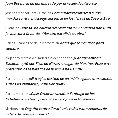
Juan Bosch, en un día marcado por el recuerdo histórico
Comunitarios convocan a una
Josefina Marisol Lora Duran
en
marcha contra el despojo ancestral en las tierras de Tavera-Bao
Exitosa 3ra edición del Maratón ‘5K Corriendo por Ti’ en
Liliana
en
Jarabacoa a favor de niños con parálisis cerebral
Antes que te expulsen para
Carlos Ricardo Fondeur Moronta
en
siempre…
¿Por qué Antonio
Alejandro Merelo de Barberá y Menéndez
en
Espaillat optó por Ricardo Nieves en lugar de Martínez Pozo para
presentar los resultados de la encuesta Gallup?
«El trágico destino de un árbitro gallero: asesinado
Carlos mitre
en
a tiros en Palmarejo, Villa González»
«Caso Calamar sacude a Santiago de los
Carlos mitre
en
Caballeros: siete empresarios en el ojo de la tormenta»
Onguito contra Cerati, mis redes están repletas de
Mariposa
en
vídeos de “música urbana”