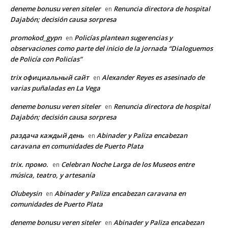
deneme bonusu veren siteler
Renuncia directora de hospital
en
Dajabón; decisión causa sorpresa
promokod_gypn
Policías plantean sugerencias y
en
observaciones como parte del inicio de la jornada “Dialoguemos
de Policía con Policías”
trix официальный сайт
Alexander Reyes es asesinado de
en
varias puñaladas en La Vega
deneme bonusu veren siteler
Renuncia directora de hospital
en
Dajabón; decisión causa sorpresa
раздача каждый день
Abinader y Paliza encabezan
en
caravana en comunidades de Puerto Plata
trix. промо.
Celebran Noche Larga de los Museos entre
en
música, teatro, y artesanía
Olubeysin
Abinader y Paliza encabezan caravana en
en
comunidades de Puerto Plata
deneme bonusu veren siteler
Abinader y Paliza encabezan
en