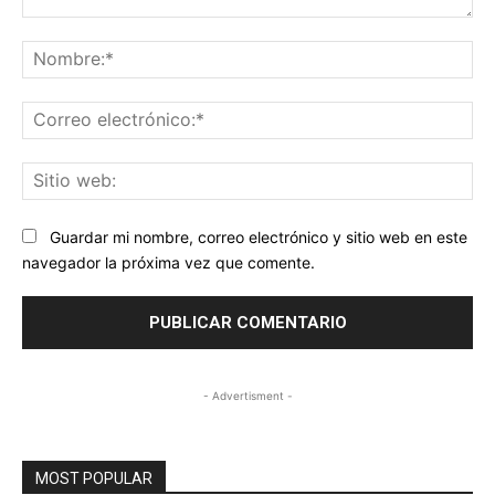
Comentario:
No
Co
ele
Sit
we
Guardar mi nombre, correo electrónico y sitio web en este
navegador la próxima vez que comente.
- Advertisment -
MOST POPULAR