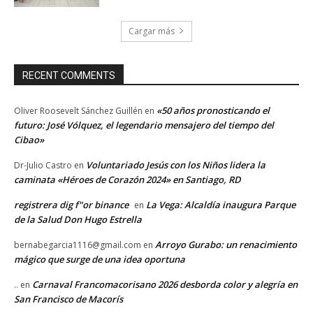
Cargar más
RECENT COMMENTS
«50 años pronosticando el
Oliver Roosevelt Sánchez Guillén
en
futuro: José Vólquez, el legendario mensajero del tiempo del
Cibao»
Voluntariado Jesús con los Niños lidera la
Dr-Julio Castro
en
caminata «Héroes de Corazón 2024» en Santiago, RD
registrera dig f"or binance
La Vega: Alcaldía inaugura Parque
en
de la Salud Don Hugo Estrella
Arroyo Gurabo: un renacimiento
bernabegarcia1116@gmail.com
en
mágico que surge de una idea oportuna
Carnaval Francomacorisano 2026 desborda color y alegría en
..
en
San Francisco de Macorís