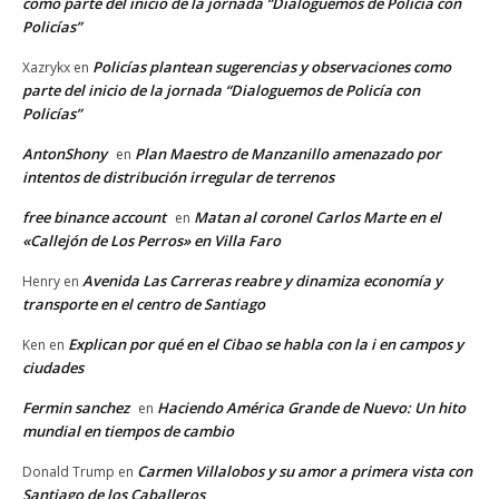
como parte del inicio de la jornada “Dialoguemos de Policía con
Policías”
Policías plantean sugerencias y observaciones como
Xazrykx
en
parte del inicio de la jornada “Dialoguemos de Policía con
Policías”
AntonShony
Plan Maestro de Manzanillo amenazado por
en
intentos de distribución irregular de terrenos
free binance account
Matan al coronel Carlos Marte en el
en
«Callejón de Los Perros» en Villa Faro
Avenida Las Carreras reabre y dinamiza economía y
Henry
en
transporte en el centro de Santiago
Explican por qué en el Cibao se habla con la i en campos y
Ken
en
ciudades
Fermin sanchez
Haciendo América Grande de Nuevo: Un hito
en
mundial en tiempos de cambio
Carmen Villalobos y su amor a primera vista con
Donald Trump
en
Santiago de los Caballeros