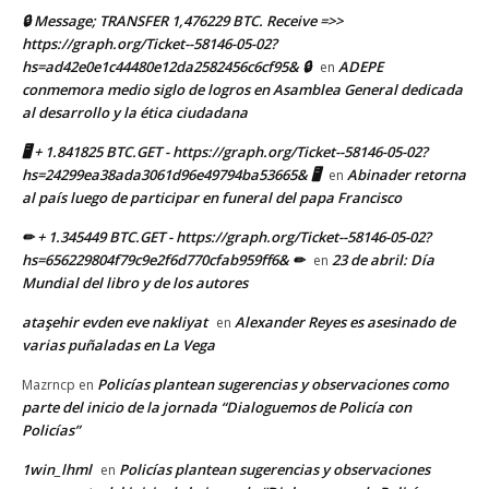
🔒 Message; TRANSFER 1,476229 BTC. Receive =>>
https://graph.org/Ticket--58146-05-02?
hs=ad42e0e1c44480e12da2582456c6cf95& 🔒
ADEPE
en
conmemora medio siglo de logros en Asamblea General dedicada
al desarrollo y la ética ciudadana
🖥 + 1.841825 BTC.GET - https://graph.org/Ticket--58146-05-02?
hs=24299ea38ada3061d96e49794ba53665& 🖥
Abinader retorna
en
al país luego de participar en funeral del papa Francisco
✏ + 1.345449 BTC.GET - https://graph.org/Ticket--58146-05-02?
hs=656229804f79c9e2f6d770cfab959ff6& ✏
23 de abril: Día
en
Mundial del libro y de los autores
ataşehir evden eve nakliyat
Alexander Reyes es asesinado de
en
varias puñaladas en La Vega
Policías plantean sugerencias y observaciones como
Mazrncp
en
parte del inicio de la jornada “Dialoguemos de Policía con
Policías”
1win_lhml
Policías plantean sugerencias y observaciones
en