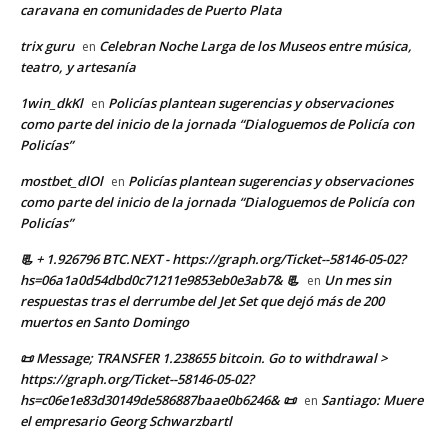
caravana en comunidades de Puerto Plata
trix guru
Celebran Noche Larga de los Museos entre música,
en
teatro, y artesanía
1win_dkKl
Policías plantean sugerencias y observaciones
en
como parte del inicio de la jornada “Dialoguemos de Policía con
Policías”
mostbet_dlOl
Policías plantean sugerencias y observaciones
en
como parte del inicio de la jornada “Dialoguemos de Policía con
Policías”
📃 + 1.926796 BTC.NEXT - https://graph.org/Ticket--58146-05-02?
hs=06a1a0d54dbd0c71211e9853eb0e3ab7& 📃
Un mes sin
en
respuestas tras el derrumbe del Jet Set que dejó más de 200
muertos en Santo Domingo
📜 Message; TRANSFER 1.238655 bitcoin. Go to withdrawal >
https://graph.org/Ticket--58146-05-02?
hs=c06e1e83d30149de586887baae0b6246& 📜
Santiago: Muere
en
el empresario Georg Schwarzbartl