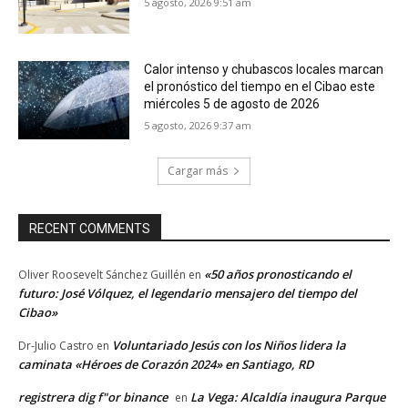
5 agosto, 2026 9:51 am
Calor intenso y chubascos locales marcan
el pronóstico del tiempo en el Cibao este
miércoles 5 de agosto de 2026
5 agosto, 2026 9:37 am
Cargar más
RECENT COMMENTS
«50 años pronosticando el
Oliver Roosevelt Sánchez Guillén
en
futuro: José Vólquez, el legendario mensajero del tiempo del
Cibao»
Voluntariado Jesús con los Niños lidera la
Dr-Julio Castro
en
caminata «Héroes de Corazón 2024» en Santiago, RD
registrera dig f"or binance
La Vega: Alcaldía inaugura Parque
en