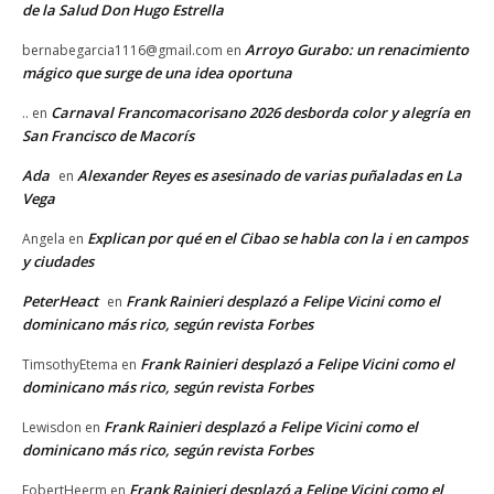
de la Salud Don Hugo Estrella
Arroyo Gurabo: un renacimiento
bernabegarcia1116@gmail.com
en
mágico que surge de una idea oportuna
Carnaval Francomacorisano 2026 desborda color y alegría en
..
en
San Francisco de Macorís
Ada
Alexander Reyes es asesinado de varias puñaladas en La
en
Vega
Explican por qué en el Cibao se habla con la i en campos
Angela
en
y ciudades
PeterHeact
Frank Rainieri desplazó a Felipe Vicini como el
en
dominicano más rico, según revista Forbes
Frank Rainieri desplazó a Felipe Vicini como el
TimsothyEtema
en
dominicano más rico, según revista Forbes
Frank Rainieri desplazó a Felipe Vicini como el
Lewisdon
en
dominicano más rico, según revista Forbes
Frank Rainieri desplazó a Felipe Vicini como el
FobertHeerm
en