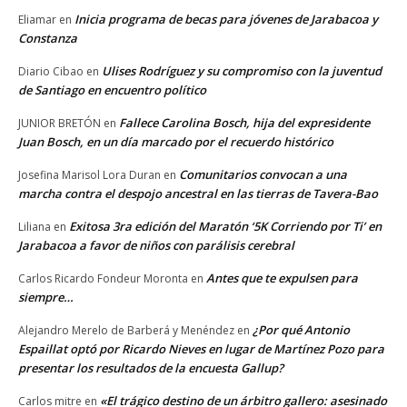
Inicia programa de becas para jóvenes de Jarabacoa y
Eliamar
en
Constanza
Ulises Rodríguez y su compromiso con la juventud
Diario Cibao
en
de Santiago en encuentro político
Fallece Carolina Bosch, hija del expresidente
JUNIOR BRETÓN
en
Juan Bosch, en un día marcado por el recuerdo histórico
Comunitarios convocan a una
Josefina Marisol Lora Duran
en
marcha contra el despojo ancestral en las tierras de Tavera-Bao
Exitosa 3ra edición del Maratón ‘5K Corriendo por Ti’ en
Liliana
en
Jarabacoa a favor de niños con parálisis cerebral
Antes que te expulsen para
Carlos Ricardo Fondeur Moronta
en
siempre…
¿Por qué Antonio
Alejandro Merelo de Barberá y Menéndez
en
Espaillat optó por Ricardo Nieves en lugar de Martínez Pozo para
presentar los resultados de la encuesta Gallup?
«El trágico destino de un árbitro gallero: asesinado
Carlos mitre
en