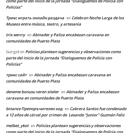
como parte del inicio de la jornada “Dialoguemos de Policía con
Policías”
Трикс играть онлайн раздача
Celebran Noche Larga de los
en
Museos entre música, teatro, y artesanía
trix мечту
Abinader y Paliza encabezan caravana en
en
comunidades de Puerto Plata
Policías plantean sugerencias y observaciones como
Sazrgzd
en
parte del inicio de la jornada “Dialoguemos de Policía con
Policías”
трикс сайт
Abinader y Paliza encabezan caravana en
en
comunidades de Puerto Plata
deneme bonusu veren siteler
Abinader y Paliza encabezan
en
caravana en comunidades de Puerto Plata
binance Препоръчителен код
Cabrera Santos fue condenado
en
a 12 años de cárcel por crimen de Lesando “Junior” Guzmán Feliz
melbet_ykot
Policías plantean sugerencias y observaciones
en
como parte del inicio de la jornada “Dialoguemos de Policía con