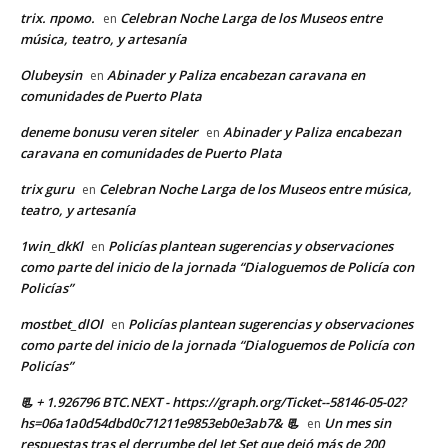
trix. промо.
Celebran Noche Larga de los Museos entre
en
música, teatro, y artesanía
Olubeysin
Abinader y Paliza encabezan caravana en
en
comunidades de Puerto Plata
deneme bonusu veren siteler
Abinader y Paliza encabezan
en
caravana en comunidades de Puerto Plata
trix guru
Celebran Noche Larga de los Museos entre música,
en
teatro, y artesanía
1win_dkKl
Policías plantean sugerencias y observaciones
en
como parte del inicio de la jornada “Dialoguemos de Policía con
Policías”
mostbet_dlOl
Policías plantean sugerencias y observaciones
en
como parte del inicio de la jornada “Dialoguemos de Policía con
Policías”
📃 + 1.926796 BTC.NEXT - https://graph.org/Ticket--58146-05-02?
hs=06a1a0d54dbd0c71211e9853eb0e3ab7& 📃
Un mes sin
en
respuestas tras el derrumbe del Jet Set que dejó más de 200