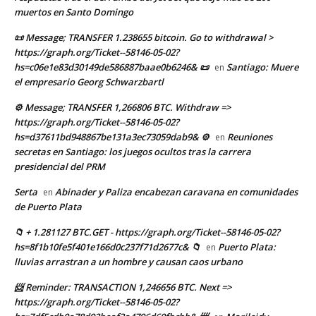
muertos en Santo Domingo
📜 Message; TRANSFER 1.238655 bitcoin. Go to withdrawal >
https://graph.org/Ticket--58146-05-02?
hs=c06e1e83d30149de586887baae0b6246& 📜
Santiago: Muere
en
el empresario Georg Schwarzbartl
⚙ Message; TRANSFER 1,266806 BTC. Withdraw =>
https://graph.org/Ticket--58146-05-02?
hs=d37611bd948867be131a3ec73059dab9& ⚙
Reuniones
en
secretas en Santiago: los juegos ocultos tras la carrera
presidencial del PRM
Serta
Abinader y Paliza encabezan caravana en comunidades
en
de Puerto Plata
📁 + 1.281127 BTC.GET - https://graph.org/Ticket--58146-05-02?
hs=8f1b10fe5f401e166d0c237f71d2677c& 📁
Puerto Plata:
en
lluvias arrastran a un hombre y causan caos urbano
📨 Reminder: TRANSACTION 1,246656 BTC. Next =>
https://graph.org/Ticket--58146-05-02?