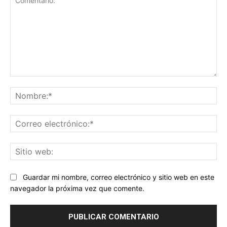
Comentario:
No
Co
ele
Sit
we
Guardar mi nombre, correo electrónico y sitio web en este
navegador la próxima vez que comente.