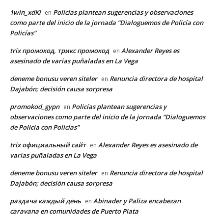
1win_xdKi
Policías plantean sugerencias y observaciones
en
como parte del inicio de la jornada “Dialoguemos de Policía con
Policías”
trix промокод, трикс промокод
Alexander Reyes es
en
asesinado de varias puñaladas en La Vega
deneme bonusu veren siteler
Renuncia directora de hospital
en
Dajabón; decisión causa sorpresa
promokod_gypn
Policías plantean sugerencias y
en
observaciones como parte del inicio de la jornada “Dialoguemos
de Policía con Policías”
trix официальный сайт
Alexander Reyes es asesinado de
en
varias puñaladas en La Vega
deneme bonusu veren siteler
Renuncia directora de hospital
en
Dajabón; decisión causa sorpresa
раздача каждый день
Abinader y Paliza encabezan
en
caravana en comunidades de Puerto Plata