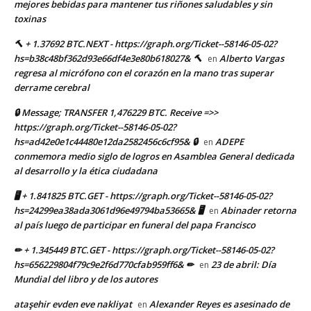
mejores bebidas para mantener tus riñones saludables y sin
toxinas
🔨 + 1.37692 BTC.NEXT - https://graph.org/Ticket--58146-05-02?
hs=b38c48bf362d93e66df4e3e80b618027& 🔨
Alberto Vargas
en
regresa al micrófono con el corazón en la mano tras superar
derrame cerebral
🔒 Message; TRANSFER 1,476229 BTC. Receive =>>
https://graph.org/Ticket--58146-05-02?
hs=ad42e0e1c44480e12da2582456c6cf95& 🔒
ADEPE
en
conmemora medio siglo de logros en Asamblea General dedicada
al desarrollo y la ética ciudadana
🖥 + 1.841825 BTC.GET - https://graph.org/Ticket--58146-05-02?
hs=24299ea38ada3061d96e49794ba53665& 🖥
Abinader retorna
en
al país luego de participar en funeral del papa Francisco
✏ + 1.345449 BTC.GET - https://graph.org/Ticket--58146-05-02?
hs=656229804f79c9e2f6d770cfab959ff6& ✏
23 de abril: Día
en
Mundial del libro y de los autores
ataşehir evden eve nakliyat
Alexander Reyes es asesinado de
en