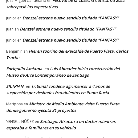
Festival de la Cosecha Constanza 2022
José Miguel Candelario
en
sobrepasó las expectativas
Denzzel estrena nuevo sencillo titulado “FANTASY”
Junior
en
Denzzel estrena nuevo sencillo titulado “FANTASY”
Juan
en
Denzzel estrena nuevo sencillo titulado “FANTASY”
Junior
en
Hieren sobrino del exalcalde de Puerto Plata, Carlos
Benjamin
en
Troche
Enriquillo Amiama
Luis Abinader inicia construcción del
en
Museo de Arte Contemporáneo de Santiago
SILTRIAN
Tribunal condena agrimensor a 4 años de
en
suspensión por deslindes fraudulentos en Punta Rucia
Ministro de Medio Ambiente visita Puerto Plata
Mariposa
en
donde gobierno ejecuta 31 proyectos
Santiago: Atracan a un doctor mientras
YENSELL NÚÑEZ
en
esperaba a familiares en su vehículo