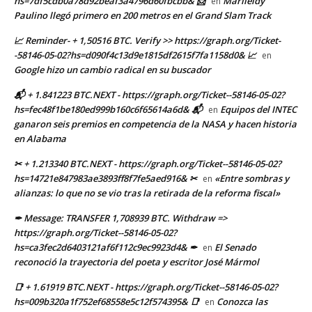
hs=7df5cdb0a78d92beaf3a4796d60fbcbb& 📨
Marileidy
en
Paulino llegó primero en 200 metros en el Grand Slam Track
📈 Reminder- + 1,50516 BTC. Verify >> https://graph.org/Ticket-
-58146-05-02?hs=d090f4c13d9e1815df2615f7fa1158d0& 📈
en
Google hizo un cambio radical en su buscador
📬 + 1.841223 BTC.NEXT - https://graph.org/Ticket--58146-05-02?
hs=fec48f1be180ed999b160c6f65614a6d& 📬
Equipos del INTEC
en
ganaron seis premios en competencia de la NASA y hacen historia
en Alabama
✂ + 1.213340 BTC.NEXT - https://graph.org/Ticket--58146-05-02?
hs=14721e847983ae3893ff8f7fe5aed916& ✂
«Entre sombras y
en
alianzas: lo que no se vio tras la retirada de la reforma fiscal»
✒ Message: TRANSFER 1,708939 BTC. Withdraw =>
https://graph.org/Ticket--58146-05-02?
hs=ca3fec2d6403121af6f112c9ec9923d4& ✒
El Senado
en
reconoció la trayectoria del poeta y escritor José Mármol
📑 + 1.61919 BTC.NEXT - https://graph.org/Ticket--58146-05-02?
hs=009b320a1f752ef68558e5c12f574395& 📑
Conozca las
en