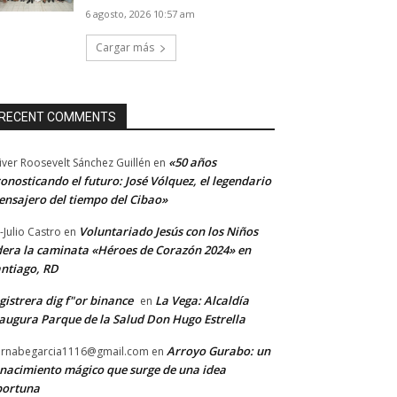
6 agosto, 2026 10:57 am
Cargar más
RECENT COMMENTS
«50 años
iver Roosevelt Sánchez Guillén
en
onosticando el futuro: José Vólquez, el legendario
nsajero del tiempo del Cibao»
Voluntariado Jesús con los Niños
-Julio Castro
en
dera la caminata «Héroes de Corazón 2024» en
ntiago, RD
gistrera dig f"or binance
La Vega: Alcaldía
en
augura Parque de la Salud Don Hugo Estrella
Arroyo Gurabo: un
rnabegarcia1116@gmail.com
en
nacimiento mágico que surge de una idea
portuna