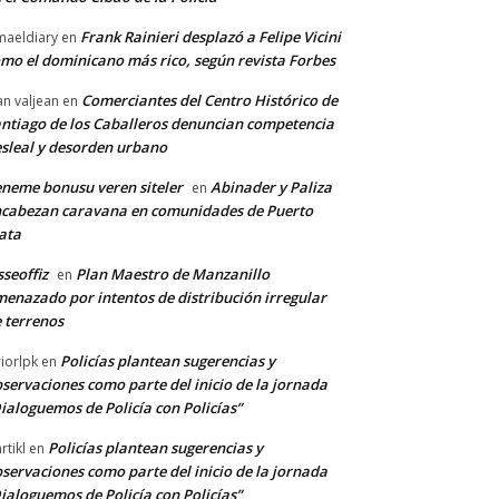
Frank Rainieri desplazó a Felipe Vicini
maeldiary
en
mo el dominicano más rico, según revista Forbes
Comerciantes del Centro Histórico de
an valjean
en
ntiago de los Caballeros denuncian competencia
sleal y desorden urbano
neme bonusu veren siteler
Abinader y Paliza
en
cabezan caravana en comunidades de Puerto
ata
sseoffiz
Plan Maestro de Manzanillo
en
enazado por intentos de distribución irregular
 terrenos
Policías plantean sugerencias y
riorlpk
en
servaciones como parte del inicio de la jornada
ialoguemos de Policía con Policías”
Policías plantean sugerencias y
rtikl
en
servaciones como parte del inicio de la jornada
ialoguemos de Policía con Policías”