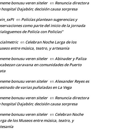
neme bonusu veren siteler
Renuncia directora
en
 hospital Dajabón; decisión causa sorpresa
in_sxPt
Policías plantean sugerencias y
en
servaciones como parte del inicio de la jornada
ialoguemos de Policía con Policías”
cialmetric
Celebran Noche Larga de los
en
seos entre música, teatro, y artesanía
neme bonusu veren siteler
Abinader y Paliza
en
cabezan caravana en comunidades de Puerto
ata
neme bonusu veren siteler
Alexander Reyes es
en
esinado de varias puñaladas en La Vega
neme bonusu veren siteler
Renuncia directora
en
 hospital Dajabón; decisión causa sorpresa
neme bonusu veren siteler
Celebran Noche
en
rga de los Museos entre música, teatro, y
tesanía