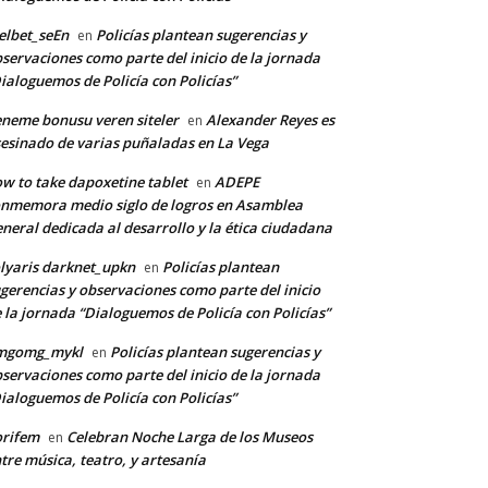
lbet_seEn
Policías plantean sugerencias y
en
servaciones como parte del inicio de la jornada
ialoguemos de Policía con Policías”
neme bonusu veren siteler
Alexander Reyes es
en
esinado de varias puñaladas en La Vega
w to take dapoxetine tablet
ADEPE
en
nmemora medio siglo de logros en Asamblea
neral dedicada al desarrollo y la ética ciudadana
lyaris darknet_upkn
Policías plantean
en
gerencias y observaciones como parte del inicio
 la jornada “Dialoguemos de Policía con Policías”
mgomg_mykl
Policías plantean sugerencias y
en
servaciones como parte del inicio de la jornada
ialoguemos de Policía con Policías”
orifem
Celebran Noche Larga de los Museos
en
tre música, teatro, y artesanía