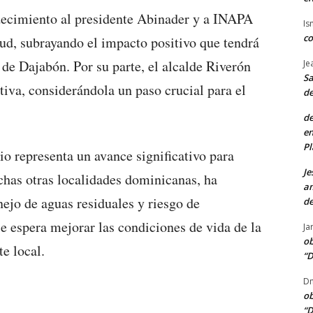
decimiento al presidente Abinader y a INAPA
Is
co
itud, subrayando el impacto positivo que tendrá
s de Dajabón. Por su parte, el alcalde Riverón
Je
Sa
ativa, considerándola un paso crucial para el
de
de
en
Pl
rio representa un avance significativo para
Je
has otras localidades dominicanas, ha
am
ejo de aguas residuales y riesgo de
de
e espera mejorar las condiciones de vida de la
Ja
ob
e local.
“D
Dn
ob
“D