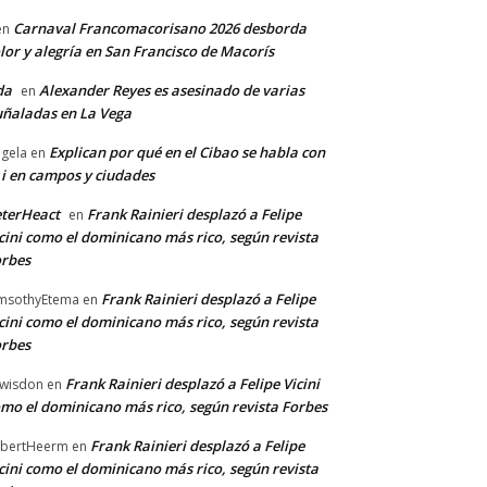
Carnaval Francomacorisano 2026 desborda
en
lor y alegría en San Francisco de Macorís
da
Alexander Reyes es asesinado de varias
en
ñaladas en La Vega
Explican por qué en el Cibao se habla con
gela
en
 i en campos y ciudades
terHeact
Frank Rainieri desplazó a Felipe
en
cini como el dominicano más rico, según revista
rbes
Frank Rainieri desplazó a Felipe
msothyEtema
en
cini como el dominicano más rico, según revista
rbes
Frank Rainieri desplazó a Felipe Vicini
wisdon
en
mo el dominicano más rico, según revista Forbes
Frank Rainieri desplazó a Felipe
bertHeerm
en
cini como el dominicano más rico, según revista