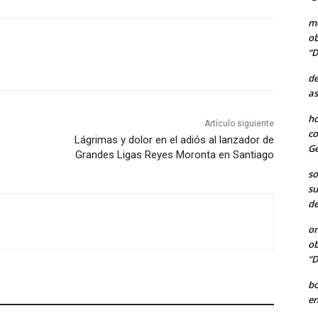
me
ob
“D
de
as
ho
Artículo siguiente
co
Lágrimas y dolor en el adiós al lanzador de
Ge
Grandes Ligas Reyes Moronta en Santiago
so
su
de
o
ob
“D
b
en