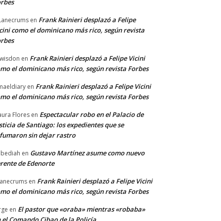
rbes
Frank Rainieri desplazó a Felipe
Lanecrums
en
cini como el dominicano más rico, según revista
rbes
Frank Rainieri desplazó a Felipe Vicini
wisdon
en
mo el dominicano más rico, según revista Forbes
Frank Rainieri desplazó a Felipe Vicini
maeldiary
en
mo el dominicano más rico, según revista Forbes
Espectacular robo en el Palacio de
ura Flores
en
sticia de Santiago: los expedientes que se
fumaron sin dejar rastro
Gustavo Martínez asume como nuevo
bediah
en
rente de Edenorte
Frank Rainieri desplazó a Felipe Vicini
anecrums
en
mo el dominicano más rico, según revista Forbes
El pastor que «oraba» mientras «robaba»
rge
en
 el Comando Cibao de la Policía