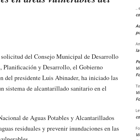
..
co
A
pu
An
la
 solicitud del Consejo Municipal de Desarrollo
Pe
 Planificación y Desarrollo, el Gobierno
Vi
Fo
n del presidente Luis Abinader, ha iniciado las
Ti
n sistema de alcantarillado sanitario en el
Vi
Fo
Le
 Nacional de Aguas Potables y Alcantarillados
co
guas residuales y prevenir inundaciones en las
Fo
Vi
vulnerables.