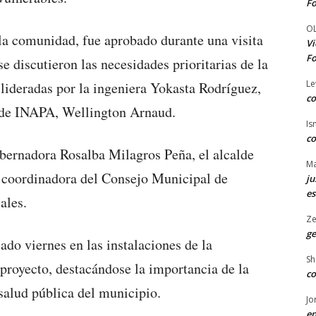
Fo
O
la comunidad, fue aprobado durante una visita
Vi
Fo
 se discutieron las necesidades prioritarias de la
Le
 lideradas por la ingeniera Yokasta Rodríguez,
co
o de INAPA, Wellington Arnaud.
Is
co
gobernadora Rosalba Milagros Peña, el alcalde
Ma
 coordinadora del Consejo Municipal de
ju
es
ales.
Ze
ge
do viernes en las instalaciones de la
Sh
 proyecto, destacándose la importancia de la
co
 salud pública del municipio.
Jo
en