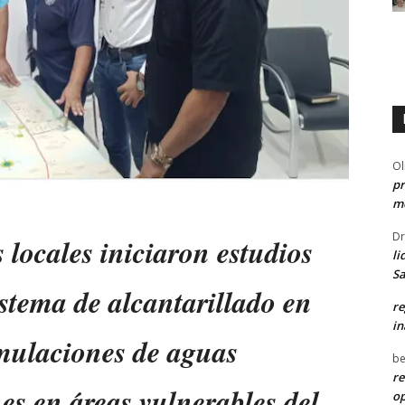
Ol
pr
me
Dr
locales iniciaron estudios
li
Sa
stema de alcantarillado en
re
in
mulaciones de aguas
be
re
es en áreas vulnerables del
o