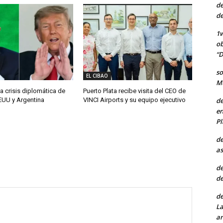
de
de
1w
ob
“D
so
EL CIBAO
Mu
a crisis diplomática de
Puerto Plata recibe visita del CEO de
de
EUU y Argentina
VINCI Airports y su equipo ejecutivo
en
Pl
de
as
de
de
de
La
ar