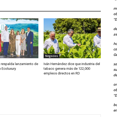
me
ob
“D
de
as
ho
co
Ge
Negocios
so
 respalda lanzamiento de
Iván Hernández dice que industria del
 Ecoluxury
tabaco genera más de 122,000
su
empleos directos en RD
de
o
ob
“D
b
en