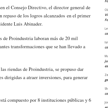
Fo
n el Consejo Directivo, el director general de
O
un repaso de los logros alcanzados en el primer
Vi
Fo
sidente Luis Abinader.
Le
co
es de Proindustria laboran más de 20 mil
Is
antes transformaciones que se han llevado a
co
Ma
ju
es
as riendas de Proindustria, se propuso dar
Ze
 dirigidas a atraer inversiones, para generar
ge
Sh
co
está compuesto por 8 instituciones públicas y 6
Jo
en