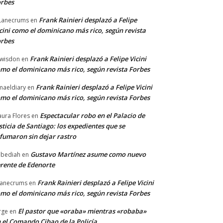
rbes
Frank Rainieri desplazó a Felipe
Lanecrums
en
cini como el dominicano más rico, según revista
rbes
Frank Rainieri desplazó a Felipe Vicini
wisdon
en
mo el dominicano más rico, según revista Forbes
Frank Rainieri desplazó a Felipe Vicini
maeldiary
en
mo el dominicano más rico, según revista Forbes
Espectacular robo en el Palacio de
ura Flores
en
sticia de Santiago: los expedientes que se
fumaron sin dejar rastro
Gustavo Martínez asume como nuevo
bediah
en
rente de Edenorte
Frank Rainieri desplazó a Felipe Vicini
anecrums
en
mo el dominicano más rico, según revista Forbes
El pastor que «oraba» mientras «robaba»
rge
en
 el Comando Cibao de la Policía