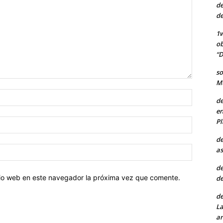
de
de
1w
ob
“D
so
Mu
Nombre:
de
en
Pl
Correo
electróni
de
Sitio
as
web:
de
itio web en este navegador la próxima vez que comente.
de
de
La
ar