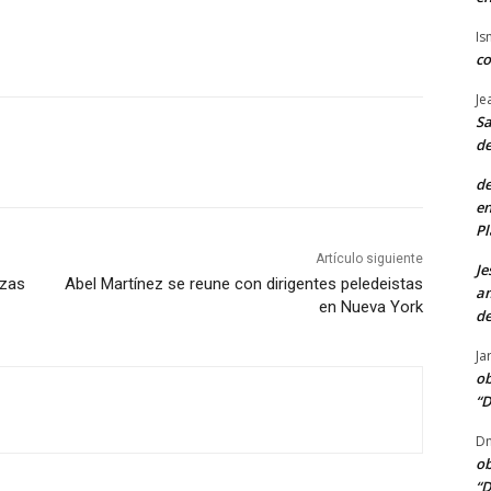
Is
co
Je
Sa
de
de
en
Pl
Artículo siguiente
Je
ezas
Abel Martínez se reune con dirigentes peledeistas
am
en Nueva York
de
Ja
ob
“D
Dn
ob
“D