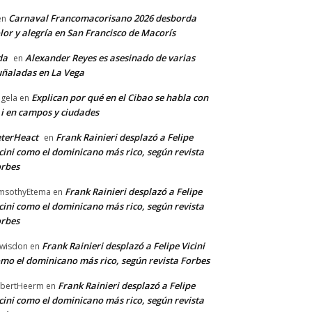
Carnaval Francomacorisano 2026 desborda
en
lor y alegría en San Francisco de Macorís
da
Alexander Reyes es asesinado de varias
en
ñaladas en La Vega
Explican por qué en el Cibao se habla con
gela
en
 i en campos y ciudades
terHeact
Frank Rainieri desplazó a Felipe
en
cini como el dominicano más rico, según revista
rbes
Frank Rainieri desplazó a Felipe
msothyEtema
en
cini como el dominicano más rico, según revista
rbes
Frank Rainieri desplazó a Felipe Vicini
wisdon
en
mo el dominicano más rico, según revista Forbes
Frank Rainieri desplazó a Felipe
bertHeerm
en
cini como el dominicano más rico, según revista