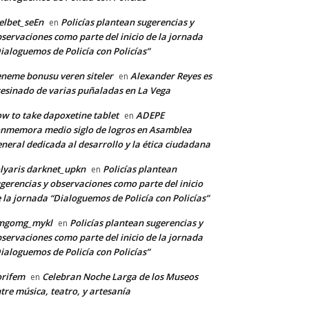
lbet_seEn
Policías plantean sugerencias y
en
servaciones como parte del inicio de la jornada
ialoguemos de Policía con Policías”
neme bonusu veren siteler
Alexander Reyes es
en
esinado de varias puñaladas en La Vega
w to take dapoxetine tablet
ADEPE
en
nmemora medio siglo de logros en Asamblea
neral dedicada al desarrollo y la ética ciudadana
lyaris darknet_upkn
Policías plantean
en
gerencias y observaciones como parte del inicio
 la jornada “Dialoguemos de Policía con Policías”
mgomg_mykl
Policías plantean sugerencias y
en
servaciones como parte del inicio de la jornada
ialoguemos de Policía con Policías”
orifem
Celebran Noche Larga de los Museos
en
tre música, teatro, y artesanía