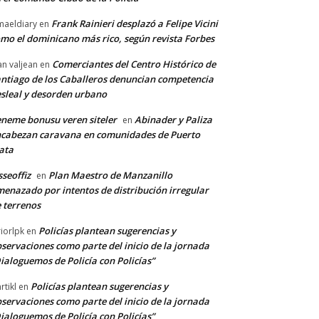
Frank Rainieri desplazó a Felipe Vicini
maeldiary
en
mo el dominicano más rico, según revista Forbes
Comerciantes del Centro Histórico de
an valjean
en
ntiago de los Caballeros denuncian competencia
sleal y desorden urbano
neme bonusu veren siteler
Abinader y Paliza
en
cabezan caravana en comunidades de Puerto
ata
sseoffiz
Plan Maestro de Manzanillo
en
enazado por intentos de distribución irregular
 terrenos
Policías plantean sugerencias y
riorlpk
en
servaciones como parte del inicio de la jornada
ialoguemos de Policía con Policías”
Policías plantean sugerencias y
rtikl
en
servaciones como parte del inicio de la jornada
ialoguemos de Policía con Policías”