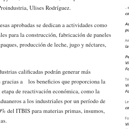
Proindustria, Ulises Rodríguez.
..
co
resas aprobadas se dedican a actividades como
A
pu
es para la construcción, fabricación de paneles
An
mpaques, producción de leche, jugo y néctares,
la
Pe
Vi
Fo
dustrias calificadas podrán generar más
Ti
 gracias a los beneficios que proporciona la
Vi
a etapa de reactivación económica, como la
Fo
 aduaneros a los industriales por un período de
Le
co
 50% del ITBIS para materias primas, insumos,
Fo
as.
Vi