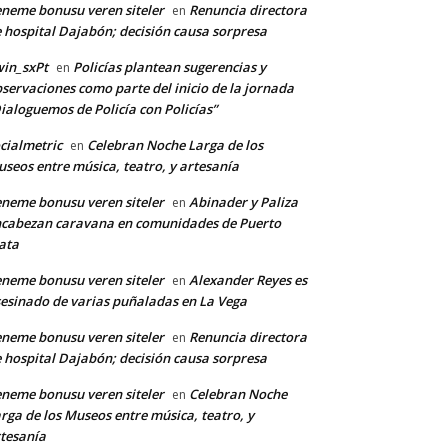
neme bonusu veren siteler
Renuncia directora
en
 hospital Dajabón; decisión causa sorpresa
in_sxPt
Policías plantean sugerencias y
en
servaciones como parte del inicio de la jornada
ialoguemos de Policía con Policías”
cialmetric
Celebran Noche Larga de los
en
seos entre música, teatro, y artesanía
*
neme bonusu veren siteler
Abinader y Paliza
en
cabezan caravana en comunidades de Puerto
ata
co:*
neme bonusu veren siteler
Alexander Reyes es
en
esinado de varias puñaladas en La Vega
neme bonusu veren siteler
Renuncia directora
en
 hospital Dajabón; decisión causa sorpresa
neme bonusu veren siteler
Celebran Noche
en
rga de los Museos entre música, teatro, y
tesanía