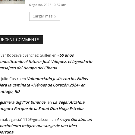
6 agosto, 2026 10:57 am
Cargar más
RECENT COMMENTS
«50 años
iver Roosevelt Sánchez Guillén
en
onosticando el futuro: José Vólquez, el legendario
nsajero del tiempo del Cibao»
Voluntariado Jesús con los Niños
-Julio Castro
en
dera la caminata «Héroes de Corazón 2024» en
ntiago, RD
gistrera dig f"or binance
La Vega: Alcaldía
en
augura Parque de la Salud Don Hugo Estrella
Arroyo Gurabo: un
rnabegarcia1116@gmail.com
en
nacimiento mágico que surge de una idea
portuna