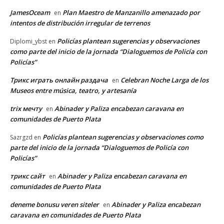
JamesOceam
Plan Maestro de Manzanillo amenazado por
en
intentos de distribución irregular de terrenos
Policías plantean sugerencias y observaciones
Diplomi_ybst
en
como parte del inicio de la jornada “Dialoguemos de Policía con
Policías”
Трикс играть онлайн раздача
Celebran Noche Larga de los
en
Museos entre música, teatro, y artesanía
trix мечту
Abinader y Paliza encabezan caravana en
en
comunidades de Puerto Plata
Policías plantean sugerencias y observaciones como
Sazrgzd
en
parte del inicio de la jornada “Dialoguemos de Policía con
Policías”
трикс сайт
Abinader y Paliza encabezan caravana en
en
comunidades de Puerto Plata
deneme bonusu veren siteler
Abinader y Paliza encabezan
en
caravana en comunidades de Puerto Plata