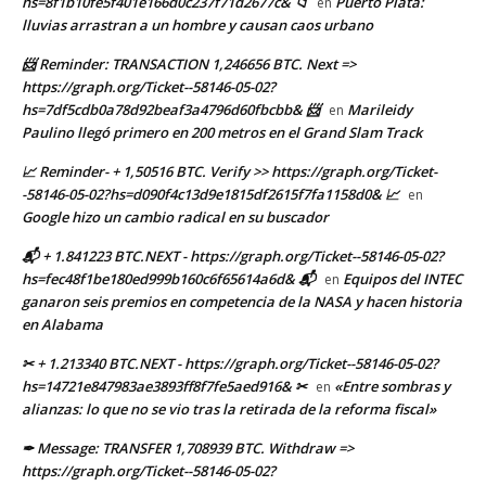
hs=8f1b10fe5f401e166d0c237f71d2677c& 📁
Puerto Plata:
en
lluvias arrastran a un hombre y causan caos urbano
📨 Reminder: TRANSACTION 1,246656 BTC. Next =>
https://graph.org/Ticket--58146-05-02?
hs=7df5cdb0a78d92beaf3a4796d60fbcbb& 📨
Marileidy
en
Paulino llegó primero en 200 metros en el Grand Slam Track
📈 Reminder- + 1,50516 BTC. Verify >> https://graph.org/Ticket-
-58146-05-02?hs=d090f4c13d9e1815df2615f7fa1158d0& 📈
en
Google hizo un cambio radical en su buscador
📬 + 1.841223 BTC.NEXT - https://graph.org/Ticket--58146-05-02?
hs=fec48f1be180ed999b160c6f65614a6d& 📬
Equipos del INTEC
en
ganaron seis premios en competencia de la NASA y hacen historia
en Alabama
✂ + 1.213340 BTC.NEXT - https://graph.org/Ticket--58146-05-02?
hs=14721e847983ae3893ff8f7fe5aed916& ✂
«Entre sombras y
en
alianzas: lo que no se vio tras la retirada de la reforma fiscal»
✒ Message: TRANSFER 1,708939 BTC. Withdraw =>
https://graph.org/Ticket--58146-05-02?