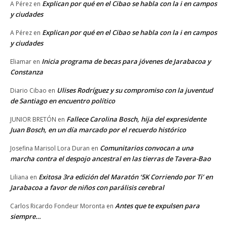
Explican por qué en el Cibao se habla con la i en campos
A Pérez
en
y ciudades
Explican por qué en el Cibao se habla con la i en campos
A Pérez
en
y ciudades
Inicia programa de becas para jóvenes de Jarabacoa y
Eliamar
en
Constanza
Ulises Rodríguez y su compromiso con la juventud
Diario Cibao
en
de Santiago en encuentro político
Fallece Carolina Bosch, hija del expresidente
JUNIOR BRETÓN
en
Juan Bosch, en un día marcado por el recuerdo histórico
Comunitarios convocan a una
Josefina Marisol Lora Duran
en
marcha contra el despojo ancestral en las tierras de Tavera-Bao
Exitosa 3ra edición del Maratón ‘5K Corriendo por Ti’ en
Liliana
en
Jarabacoa a favor de niños con parálisis cerebral
Antes que te expulsen para
Carlos Ricardo Fondeur Moronta
en
siempre…