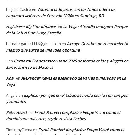
Voluntariado Jesús con los Niños lidera la
Dr-Julio Castro
en
caminata «Héroes de Corazón 2024» en Santiago, RD
registrera dig f"or binance
La Vega: Alcaldía inaugura Parque
en
de la Salud Don Hugo Estrella
Arroyo Gurabo: un renacimiento
bernabegarcia1116@gmail.com
en
mágico que surge de una idea oportuna
Carnaval Francomacorisano 2026 desborda color y alegría en
..
en
San Francisco de Macorís
Ada
Alexander Reyes es asesinado de varias puñaladas en La
en
Vega
Explican por qué en el Cibao se habla con la i en campos
Angela
en
y ciudades
PeterHeact
Frank Rainieri desplazó a Felipe Vicini como el
en
dominicano más rico, según revista Forbes
Frank Rainieri desplazó a Felipe Vicini como el
TimsothyEtema
en