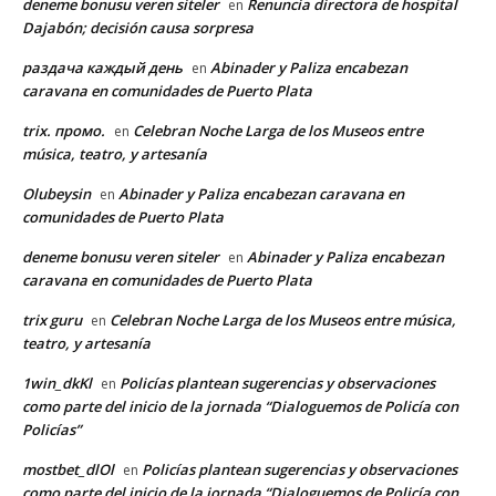
deneme bonusu veren siteler
Renuncia directora de hospital
en
Dajabón; decisión causa sorpresa
раздача каждый день
Abinader y Paliza encabezan
en
caravana en comunidades de Puerto Plata
trix. промо.
Celebran Noche Larga de los Museos entre
en
música, teatro, y artesanía
Olubeysin
Abinader y Paliza encabezan caravana en
en
comunidades de Puerto Plata
deneme bonusu veren siteler
Abinader y Paliza encabezan
en
caravana en comunidades de Puerto Plata
trix guru
Celebran Noche Larga de los Museos entre música,
en
teatro, y artesanía
1win_dkKl
Policías plantean sugerencias y observaciones
en
como parte del inicio de la jornada “Dialoguemos de Policía con
Policías”
mostbet_dlOl
Policías plantean sugerencias y observaciones
en
como parte del inicio de la jornada “Dialoguemos de Policía con