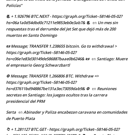
Policías”
📃 + 1.926796 BTC.NEXT - https://graph.org/Ticket--58146-05-02?
hs=06a1a0d54dbd0c71211e9853eb0e3ab7& 📃
Un mes sin
en
respuestas tras el derrumbe del Jet Set que dejó más de 200
muertos en Santo Domingo
📜 Message; TRANSFER 1.238655 bitcoin. Go to withdrawal >
https://graph.org/Ticket--58146-05-02?
hs=c06e1e83d30149de586887baae0b6246& 📜
Santiago: Muere
en
el empresario Georg Schwarzbartl
⚙ Message; TRANSFER 1,266806 BTC. Withdraw =>
https://graph.org/Ticket--58146-05-02?
hs=d37611bd948867be131a3ec73059dab9& ⚙
Reuniones
en
secretas en Santiago: los juegos ocultos tras la carrera
presidencial del PRM
Serta
Abinader y Paliza encabezan caravana en comunidades
en
de Puerto Plata
📁 + 1.281127 BTC.GET - https://graph.org/Ticket--58146-05-02?