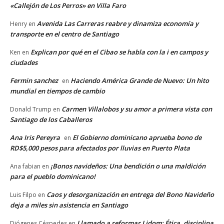
«Callejón de Los Perros» en Villa Faro
Avenida Las Carreras reabre y dinamiza economía y
Henry
en
transporte en el centro de Santiago
Explican por qué en el Cibao se habla con la i en campos y
Ken
en
ciudades
Fermin sanchez
Haciendo América Grande de Nuevo: Un hito
en
mundial en tiempos de cambio
Carmen Villalobos y su amor a primera vista con
Donald Trump
en
Santiago de los Caballeros
Ana Iris Pereyra
El Gobierno dominicano aprueba bono de
en
RD$5,000 pesos para afectados por lluvias en Puerto Plata
¡Bonos navideños: Una bendición o una maldición
Ana fabian
en
para el pueblo dominicano!
Caos y desorganización en entrega del Bono Navideño
Luis Filpo
en
deja a miles sin asistencia en Santiago
Llamado a reformar Lidom: Ética, disciplina
Diógenes Céspedes
en