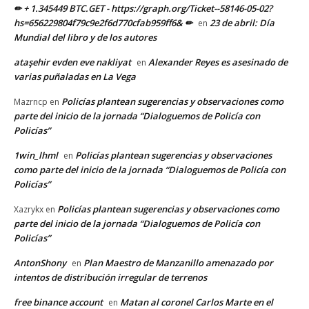
✏ + 1.345449 BTC.GET - https://graph.org/Ticket--58146-05-02?
hs=656229804f79c9e2f6d770cfab959ff6& ✏
23 de abril: Día
en
Mundial del libro y de los autores
ataşehir evden eve nakliyat
Alexander Reyes es asesinado de
en
varias puñaladas en La Vega
Policías plantean sugerencias y observaciones como
Mazrncp
en
parte del inicio de la jornada “Dialoguemos de Policía con
Policías”
1win_lhml
Policías plantean sugerencias y observaciones
en
como parte del inicio de la jornada “Dialoguemos de Policía con
Policías”
Policías plantean sugerencias y observaciones como
Xazrykx
en
parte del inicio de la jornada “Dialoguemos de Policía con
Policías”
AntonShony
Plan Maestro de Manzanillo amenazado por
en
intentos de distribución irregular de terrenos
free binance account
Matan al coronel Carlos Marte en el
en