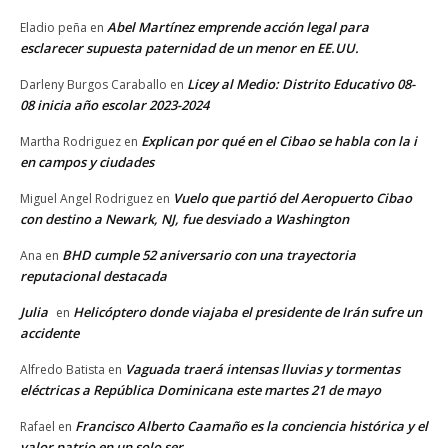
Abel Martínez emprende acción legal para
Eladio peña
en
esclarecer supuesta paternidad de un menor en EE.UU.
Licey al Medio: Distrito Educativo 08-
Darleny Burgos Caraballo
en
08 inicia año escolar 2023-2024
Explican por qué en el Cibao se habla con la i
Martha Rodriguez
en
en campos y ciudades
Vuelo que partió del Aeropuerto Cibao
Miguel Angel Rodriguez
en
con destino a Newark, NJ, fue desviado a Washington
BHD cumple 52 aniversario con una trayectoria
Ana
en
reputacional destacada
Julia
Helicóptero donde viajaba el presidente de Irán sufre un
en
accidente
Vaguada traerá intensas lluvias y tormentas
Alfredo Batista
en
eléctricas a República Dominicana este martes 21 de mayo
Francisco Alberto Caamaño es la conciencia histórica y el
Rafael
en
valor patrio en un solo ser