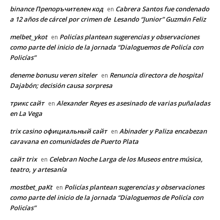
binance Препоръчителен код
Cabrera Santos fue condenado
en
a 12 años de cárcel por crimen de Lesando “Junior” Guzmán Feliz
melbet_ykot
Policías plantean sugerencias y observaciones
en
como parte del inicio de la jornada “Dialoguemos de Policía con
Policías”
deneme bonusu veren siteler
Renuncia directora de hospital
en
Dajabón; decisión causa sorpresa
трикс сайт
Alexander Reyes es asesinado de varias puñaladas
en
en La Vega
trix casino официальный сайт
Abinader y Paliza encabezan
en
caravana en comunidades de Puerto Plata
сайт trix
Celebran Noche Larga de los Museos entre música,
en
teatro, y artesanía
mostbet_paKt
Policías plantean sugerencias y observaciones
en
como parte del inicio de la jornada “Dialoguemos de Policía con
Policías”