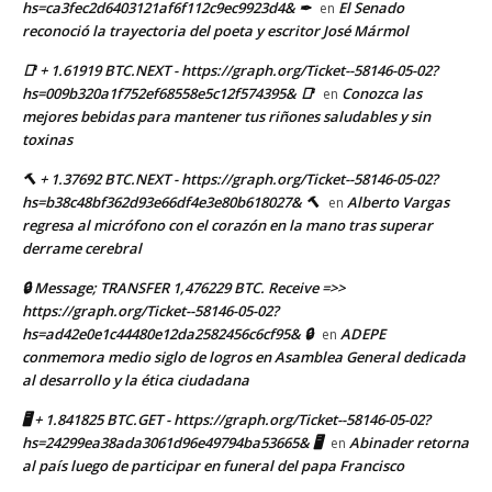
hs=ca3fec2d6403121af6f112c9ec9923d4& ✒
El Senado
en
reconoció la trayectoria del poeta y escritor José Mármol
📑 + 1.61919 BTC.NEXT - https://graph.org/Ticket--58146-05-02?
hs=009b320a1f752ef68558e5c12f574395& 📑
Conozca las
en
mejores bebidas para mantener tus riñones saludables y sin
toxinas
🔨 + 1.37692 BTC.NEXT - https://graph.org/Ticket--58146-05-02?
hs=b38c48bf362d93e66df4e3e80b618027& 🔨
Alberto Vargas
en
regresa al micrófono con el corazón en la mano tras superar
derrame cerebral
🔒 Message; TRANSFER 1,476229 BTC. Receive =>>
https://graph.org/Ticket--58146-05-02?
hs=ad42e0e1c44480e12da2582456c6cf95& 🔒
ADEPE
en
conmemora medio siglo de logros en Asamblea General dedicada
al desarrollo y la ética ciudadana
🖥 + 1.841825 BTC.GET - https://graph.org/Ticket--58146-05-02?
hs=24299ea38ada3061d96e49794ba53665& 🖥
Abinader retorna
en
al país luego de participar en funeral del papa Francisco