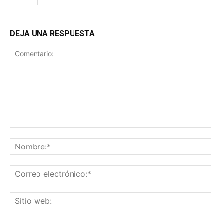
DEJA UNA RESPUESTA
Comentario:
No
Co
ele
Sit
we