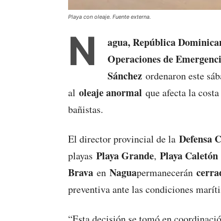
Playa con oleaje. Fuente externa.
N
agua, República Dominica
Operaciones de Emergenc
Sánchez
ordenaron este sá
oleaje anormal
al
que afecta la costa
bañistas.
Defensa C
El director provincial de la
Playa Grande
Playa Caletón
playas
,
Brava
Nagua
cerra
en
permanecerán
preventiva ante las condiciones marít
“Esta decisión se tomó en coordinaci