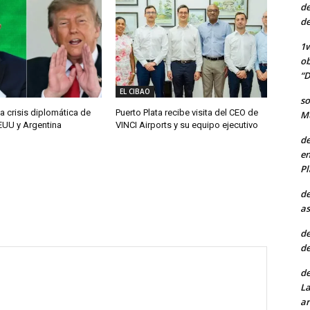
de
de
1w
ob
“D
EL CIBAO
so
a crisis diplomática de
Puerto Plata recibe visita del CEO de
Mu
EUU y Argentina
VINCI Airports y su equipo ejecutivo
de
en
Pl
de
as
de
de
de
La
ar