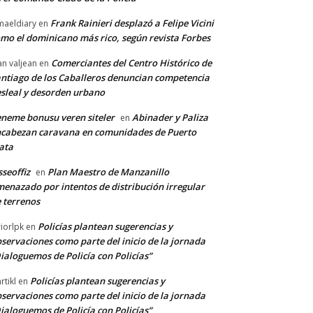
Frank Rainieri desplazó a Felipe Vicini
maeldiary
en
mo el dominicano más rico, según revista Forbes
Comerciantes del Centro Histórico de
an valjean
en
ntiago de los Caballeros denuncian competencia
sleal y desorden urbano
neme bonusu veren siteler
Abinader y Paliza
en
cabezan caravana en comunidades de Puerto
ata
sseoffiz
Plan Maestro de Manzanillo
en
enazado por intentos de distribución irregular
 terrenos
Policías plantean sugerencias y
riorlpk
en
servaciones como parte del inicio de la jornada
ialoguemos de Policía con Policías”
Policías plantean sugerencias y
rtikl
en
servaciones como parte del inicio de la jornada
ialoguemos de Policía con Policías”