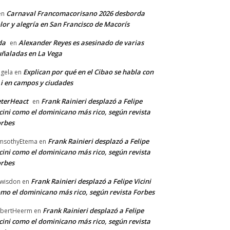
Carnaval Francomacorisano 2026 desborda
en
lor y alegría en San Francisco de Macorís
da
Alexander Reyes es asesinado de varias
en
ñaladas en La Vega
Explican por qué en el Cibao se habla con
gela
en
 i en campos y ciudades
terHeact
Frank Rainieri desplazó a Felipe
en
cini como el dominicano más rico, según revista
rbes
Frank Rainieri desplazó a Felipe
msothyEtema
en
cini como el dominicano más rico, según revista
rbes
Frank Rainieri desplazó a Felipe Vicini
wisdon
en
mo el dominicano más rico, según revista Forbes
Frank Rainieri desplazó a Felipe
bertHeerm
en
cini como el dominicano más rico, según revista