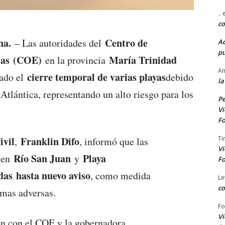
..
co
na.
Centro de
– Las autoridades del
A
pu
ias (COE)
María Trinidad
en la provincia
An
cierre temporal de varias playas
bado el
debido
la
 Atlántica, representando un alto riesgo para los
Pe
Vi
Fo
Ti
ivil
Franklin Difo
,
, informó que las
Vi
Río San Juan
Playa
en
y
Fo
das hasta nuevo aviso
, como medida
Le
co
imas adversas.
Fo
Vi
ón con el COE y la gobernadora