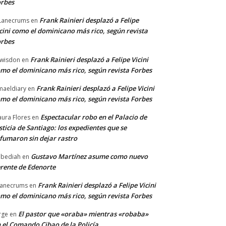
rbes
Frank Rainieri desplazó a Felipe
Lanecrums
en
cini como el dominicano más rico, según revista
rbes
Frank Rainieri desplazó a Felipe Vicini
wisdon
en
mo el dominicano más rico, según revista Forbes
Frank Rainieri desplazó a Felipe Vicini
maeldiary
en
mo el dominicano más rico, según revista Forbes
Espectacular robo en el Palacio de
ura Flores
en
sticia de Santiago: los expedientes que se
fumaron sin dejar rastro
Gustavo Martínez asume como nuevo
bediah
en
rente de Edenorte
Frank Rainieri desplazó a Felipe Vicini
anecrums
en
mo el dominicano más rico, según revista Forbes
El pastor que «oraba» mientras «robaba»
rge
en
 el Comando Cibao de la Policía