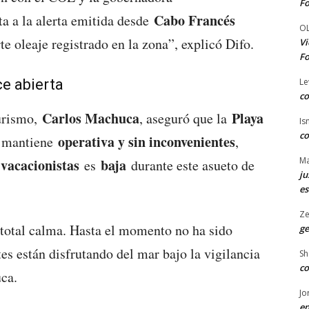
Fo
Cabo Francés
ta a la alerta emitida desde
O
rte oleaje registrado en la zona”, explicó Difo.
Vi
Fo
Le
e abierta
co
Carlos Machuca
Playa
Turismo,
, aseguró que la
Is
co
operativa y sin inconvenientes
e mantiene
,
Ma
 vacacionistas
baja
es
durante este asueto de
ju
es
Ze
 total calma. Hasta el momento no ha sido
ge
ntes están disfrutando del mar bajo la vigilancia
Sh
co
ca.
Jo
en