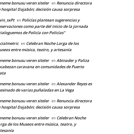
neme bonusu veren siteler
Renuncia directora
en
 hospital Dajabón; decisión causa sorpresa
in_sxPt
Policías plantean sugerencias y
en
servaciones como parte del inicio de la jornada
ialoguemos de Policía con Policías”
cialmetric
Celebran Noche Larga de los
en
seos entre música, teatro, y artesanía
neme bonusu veren siteler
Abinader y Paliza
en
cabezan caravana en comunidades de Puerto
ata
neme bonusu veren siteler
Alexander Reyes es
en
esinado de varias puñaladas en La Vega
neme bonusu veren siteler
Renuncia directora
en
 hospital Dajabón; decisión causa sorpresa
neme bonusu veren siteler
Celebran Noche
en
rga de los Museos entre música, teatro, y
tesanía