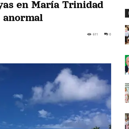
yas en María Trinidad
e anormal
611
0