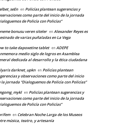
lbet_seEn
Policías plantean sugerencias y
en
servaciones como parte del inicio de la jornada
ialoguemos de Policía con Policías”
neme bonusu veren siteler
Alexander Reyes es
en
esinado de varias puñaladas en La Vega
w to take dapoxetine tablet
ADEPE
en
nmemora medio siglo de logros en Asamblea
neral dedicada al desarrollo y la ética ciudadana
lyaris darknet_upkn
Policías plantean
en
gerencias y observaciones como parte del inicio
 la jornada “Dialoguemos de Policía con Policías”
mgomg_mykl
Policías plantean sugerencias y
en
servaciones como parte del inicio de la jornada
ialoguemos de Policía con Policías”
orifem
Celebran Noche Larga de los Museos
en
tre música, teatro, y artesanía