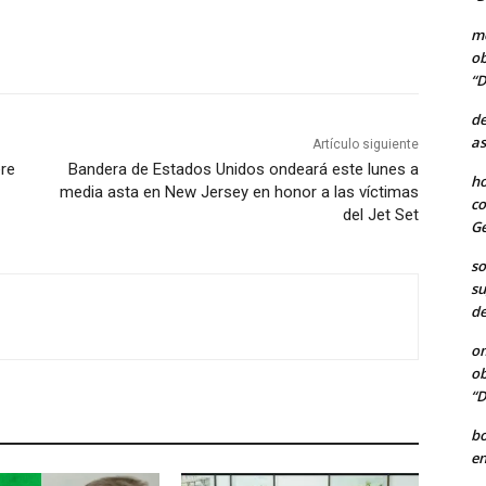
me
ob
“D
de
as
Artículo siguiente
ere
Bandera de Estados Unidos ondeará este lunes a
ho
media asta en New Jersey en honor a las víctimas
co
del Jet Set
Ge
so
su
de
o
ob
“D
b
en