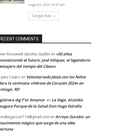
6 agosto, 2026 10:57 am
Cargar más
RECENT COMMENTS
«50 años
iver Roosevelt Sánchez Guillén
en
onosticando el futuro: José Vólquez, el legendario
nsajero del tiempo del Cibao»
Voluntariado Jesús con los Niños
-Julio Castro
en
dera la caminata «Héroes de Corazón 2024» en
ntiago, RD
gistrera dig f"or binance
La Vega: Alcaldía
en
augura Parque de la Salud Don Hugo Estrella
Arroyo Gurabo: un
rnabegarcia1116@gmail.com
en
nacimiento mágico que surge de una idea
portuna