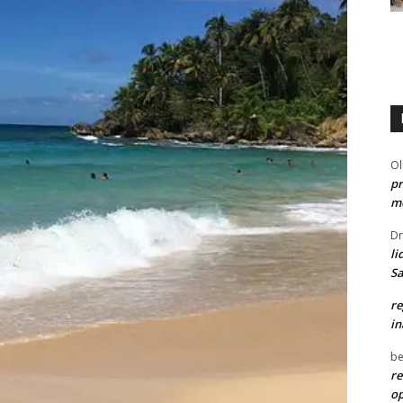
Ol
pr
me
Dr
li
Sa
re
in
be
re
o