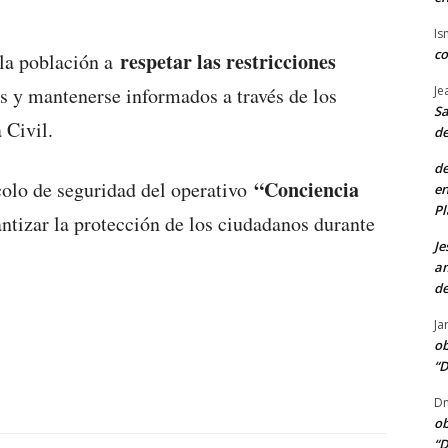
Is
co
respetar las restricciones
 la población a
Je
as y mantenerse informados a través de los
Sa
 Civil.
de
de
“Conciencia
colo de seguridad del operativo
en
Pl
antizar la protección de los ciudadanos durante
Je
am
de
Ja
ob
“D
Dn
ob
“D