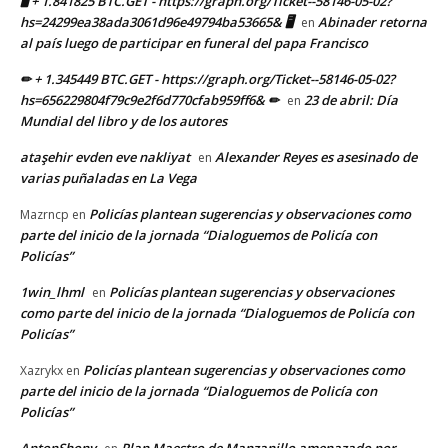
🖥 + 1.841825 BTC.GET - https://graph.org/Ticket--58146-05-02?
hs=24299ea38ada3061d96e49794ba53665& 🖥
Abinader retorna
en
al país luego de participar en funeral del papa Francisco
✏ + 1.345449 BTC.GET - https://graph.org/Ticket--58146-05-02?
hs=656229804f79c9e2f6d770cfab959ff6& ✏
23 de abril: Día
en
Mundial del libro y de los autores
ataşehir evden eve nakliyat
Alexander Reyes es asesinado de
en
varias puñaladas en La Vega
Policías plantean sugerencias y observaciones como
Mazrncp
en
parte del inicio de la jornada “Dialoguemos de Policía con
Policías”
1win_lhml
Policías plantean sugerencias y observaciones
en
como parte del inicio de la jornada “Dialoguemos de Policía con
Policías”
Policías plantean sugerencias y observaciones como
Xazrykx
en
parte del inicio de la jornada “Dialoguemos de Policía con
Policías”