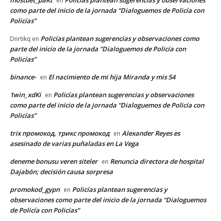
mostbet_paKt
Policías plantean sugerencias y observaciones
en
como parte del inicio de la jornada “Dialoguemos de Policía con
Policías”
Policías plantean sugerencias y observaciones como
Dnrtikq
en
parte del inicio de la jornada “Dialoguemos de Policía con
Policías”
binance-
El nacimiento de mi hija Miranda y mis 54
en
1win_xdKi
Policías plantean sugerencias y observaciones
en
como parte del inicio de la jornada “Dialoguemos de Policía con
Policías”
trix промокод, трикс промокод
Alexander Reyes es
en
asesinado de varias puñaladas en La Vega
deneme bonusu veren siteler
Renuncia directora de hospital
en
Dajabón; decisión causa sorpresa
promokod_gypn
Policías plantean sugerencias y
en
observaciones como parte del inicio de la jornada “Dialoguemos
de Policía con Policías”