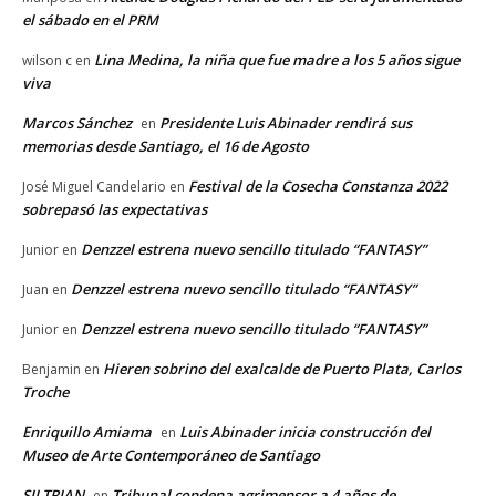
el sábado en el PRM
Lina Medina, la niña que fue madre a los 5 años sigue
wilson c
en
viva
Marcos Sánchez
Presidente Luis Abinader rendirá sus
en
memorias desde Santiago, el 16 de Agosto
Festival de la Cosecha Constanza 2022
José Miguel Candelario
en
sobrepasó las expectativas
Denzzel estrena nuevo sencillo titulado “FANTASY”
Junior
en
Denzzel estrena nuevo sencillo titulado “FANTASY”
Juan
en
Denzzel estrena nuevo sencillo titulado “FANTASY”
Junior
en
Hieren sobrino del exalcalde de Puerto Plata, Carlos
Benjamin
en
Troche
Enriquillo Amiama
Luis Abinader inicia construcción del
en
Museo de Arte Contemporáneo de Santiago
SILTRIAN
Tribunal condena agrimensor a 4 años de
en