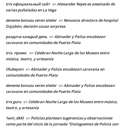
trix официальный сайт
Alexander Reyes es asesinado de
en
varias puñaladas en La Vega
deneme bonusu veren siteler
Renuncia directora de hospital
en
Dajabón; decisión causa sorpresa
раздача каждый день
Abinader y Paliza encabezan
en
caravana en comunidades de Puerto Plata
trix. промо.
Celebran Noche Larga de los Museos entre
en
música, teatro, y artesanía
Olubeysin
Abinader y Paliza encabezan caravana en
en
comunidades de Puerto Plata
deneme bonusu veren siteler
Abinader y Paliza encabezan
en
caravana en comunidades de Puerto Plata
trix guru
Celebran Noche Larga de los Museos entre música,
en
teatro, y artesanía
1win_dkKl
Policías plantean sugerencias y observaciones
en
como parte del inicio de la jornada “Dialoguemos de Policía con