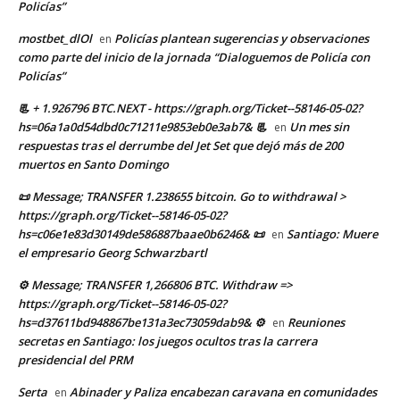
Policías”
mostbet_dlOl
Policías plantean sugerencias y observaciones
en
como parte del inicio de la jornada “Dialoguemos de Policía con
Policías”
📃 + 1.926796 BTC.NEXT - https://graph.org/Ticket--58146-05-02?
hs=06a1a0d54dbd0c71211e9853eb0e3ab7& 📃
Un mes sin
en
respuestas tras el derrumbe del Jet Set que dejó más de 200
muertos en Santo Domingo
📜 Message; TRANSFER 1.238655 bitcoin. Go to withdrawal >
https://graph.org/Ticket--58146-05-02?
hs=c06e1e83d30149de586887baae0b6246& 📜
Santiago: Muere
en
el empresario Georg Schwarzbartl
⚙ Message; TRANSFER 1,266806 BTC. Withdraw =>
https://graph.org/Ticket--58146-05-02?
hs=d37611bd948867be131a3ec73059dab9& ⚙
Reuniones
en
secretas en Santiago: los juegos ocultos tras la carrera
presidencial del PRM
Serta
Abinader y Paliza encabezan caravana en comunidades
en