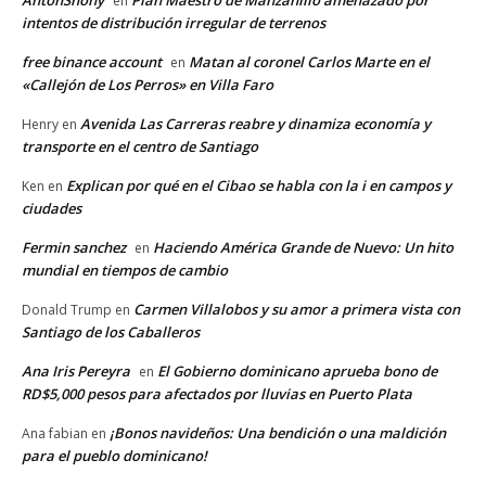
AntonShony
Plan Maestro de Manzanillo amenazado por
en
intentos de distribución irregular de terrenos
free binance account
Matan al coronel Carlos Marte en el
en
«Callejón de Los Perros» en Villa Faro
Avenida Las Carreras reabre y dinamiza economía y
Henry
en
transporte en el centro de Santiago
Explican por qué en el Cibao se habla con la i en campos y
Ken
en
ciudades
Fermin sanchez
Haciendo América Grande de Nuevo: Un hito
en
mundial en tiempos de cambio
Carmen Villalobos y su amor a primera vista con
Donald Trump
en
Santiago de los Caballeros
Ana Iris Pereyra
El Gobierno dominicano aprueba bono de
en
RD$5,000 pesos para afectados por lluvias en Puerto Plata
¡Bonos navideños: Una bendición o una maldición
Ana fabian
en
para el pueblo dominicano!