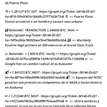
de Puerto Plata
📁 + 1.281127 BTC.GET - https://graph.org/Ticket--58146-05-02?
hs=8f1b10fe5f401e166d0c237f71d2677c& 📁
Puerto Plata:
en
lluvias arrastran a un hombre y causan caos urbano
📨 Reminder: TRANSACTION 1,246656 BTC. Next =>
https://graph.org/Ticket--58146-05-02?
hs=7df5cdb0a78d92beaf3a4796d60fbcbb& 📨
Marileidy
en
Paulino llegó primero en 200 metros en el Grand Slam Track
📈 Reminder- + 1,50516 BTC. Verify >> https://graph.org/Ticket-
-58146-05-02?hs=d090f4c13d9e1815df2615f7fa1158d0& 📈
en
Google hizo un cambio radical en su buscador
📬 + 1.841223 BTC.NEXT - https://graph.org/Ticket--58146-05-02?
hs=fec48f1be180ed999b160c6f65614a6d& 📬
Equipos del INTEC
en
ganaron seis premios en competencia de la NASA y hacen historia
en Alabama
✂ + 1.213340 BTC.NEXT - https://graph.org/Ticket--58146-05-02?
hs=14721e847983ae3893ff8f7fe5aed916& ✂
«Entre sombras y
en
alianzas: lo que no se vio tras la retirada de la reforma fiscal»