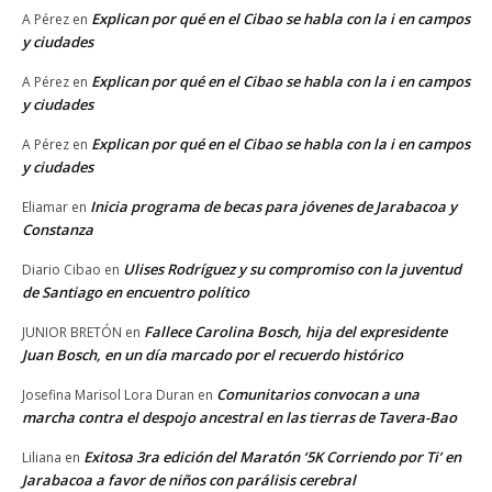
Explican por qué en el Cibao se habla con la i en campos
A Pérez
en
y ciudades
Explican por qué en el Cibao se habla con la i en campos
A Pérez
en
y ciudades
Explican por qué en el Cibao se habla con la i en campos
A Pérez
en
y ciudades
Inicia programa de becas para jóvenes de Jarabacoa y
Eliamar
en
Constanza
Ulises Rodríguez y su compromiso con la juventud
Diario Cibao
en
de Santiago en encuentro político
Fallece Carolina Bosch, hija del expresidente
JUNIOR BRETÓN
en
Juan Bosch, en un día marcado por el recuerdo histórico
Comunitarios convocan a una
Josefina Marisol Lora Duran
en
marcha contra el despojo ancestral en las tierras de Tavera-Bao
Exitosa 3ra edición del Maratón ‘5K Corriendo por Ti’ en
Liliana
en
Jarabacoa a favor de niños con parálisis cerebral