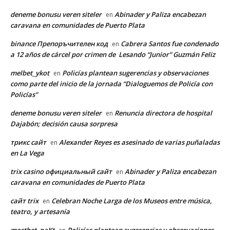
deneme bonusu veren siteler
Abinader y Paliza encabezan
en
caravana en comunidades de Puerto Plata
binance Препоръчителен код
Cabrera Santos fue condenado
en
a 12 años de cárcel por crimen de Lesando “Junior” Guzmán Feliz
melbet_ykot
Policías plantean sugerencias y observaciones
en
como parte del inicio de la jornada “Dialoguemos de Policía con
Policías”
deneme bonusu veren siteler
Renuncia directora de hospital
en
Dajabón; decisión causa sorpresa
трикс сайт
Alexander Reyes es asesinado de varias puñaladas
en
en La Vega
trix casino официальный сайт
Abinader y Paliza encabezan
en
caravana en comunidades de Puerto Plata
сайт trix
Celebran Noche Larga de los Museos entre música,
en
teatro, y artesanía