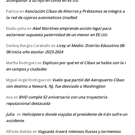
acompañar a su hijo en coma en EE UU
Asociación Cibao de Ahorros y Préstamos se integra a
Patricia
en
la red de cajeros automáticos UnaRed
Abel Martínez emprende acción legal para
Eladio peña
en
esclarecer supuesta paternidad de un menor en EE.UU.
Licey al Medio: Distrito Educativo 08-
Darleny Burgos Caraballo
en
08 inicia año escolar 2023-2024
Explican por qué en el Cibao se habla con la i
Martha Rodriguez
en
en campos y ciudades
Vuelo que partió del Aeropuerto Cibao
Miguel Angel Rodriguez
en
con destino a Newark, NJ, fue desviado a Washington
BHD cumple 52 aniversario con una trayectoria
Ana
en
reputacional destacada
Julia
Helicóptero donde viajaba el presidente de Irán sufre un
en
accidente
Vaguada traerá intensas lluvias y tormentas
Alfredo Batista
en