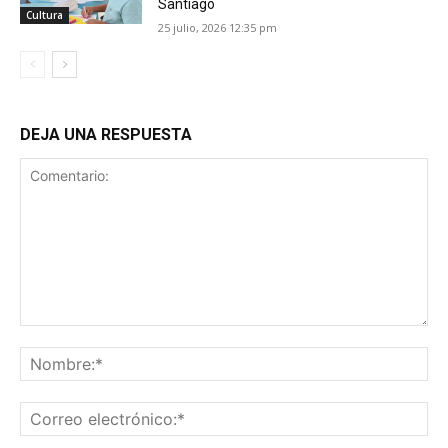
Santiago
Cultura
25 julio, 2026 12:35 pm
DEJA UNA RESPUESTA
Comentario:
No
Co
ele