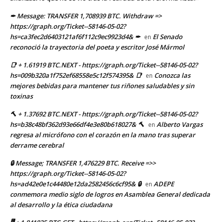
✒ Message: TRANSFER 1,708939 BTC. Withdraw =>
https://graph.org/Ticket--58146-05-02?
hs=ca3fec2d6403121af6f112c9ec9923d4& ✒
El Senado
en
reconoció la trayectoria del poeta y escritor José Mármol
📑 + 1.61919 BTC.NEXT - https://graph.org/Ticket--58146-05-02?
hs=009b320a1f752ef68558e5c12f574395& 📑
Conozca las
en
mejores bebidas para mantener tus riñones saludables y sin
toxinas
🔨 + 1.37692 BTC.NEXT - https://graph.org/Ticket--58146-05-02?
hs=b38c48bf362d93e66df4e3e80b618027& 🔨
Alberto Vargas
en
regresa al micrófono con el corazón en la mano tras superar
derrame cerebral
🔒 Message; TRANSFER 1,476229 BTC. Receive =>>
https://graph.org/Ticket--58146-05-02?
hs=ad42e0e1c44480e12da2582456c6cf95& 🔒
ADEPE
en
conmemora medio siglo de logros en Asamblea General dedicada
al desarrollo y la ética ciudadana