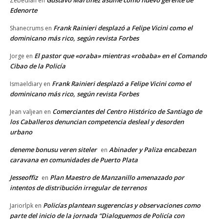
Gustavo Martínez asume como nuevo gerente de
Zebediah
en
Edenorte
Frank Rainieri desplazó a Felipe Vicini como el
Shanecrums
en
dominicano más rico, según revista Forbes
El pastor que «oraba» mientras «robaba» en el Comando
Jorge
en
Cibao de la Policía
Frank Rainieri desplazó a Felipe Vicini como el
Ismaeldiary
en
dominicano más rico, según revista Forbes
Comerciantes del Centro Histórico de Santiago de
Jean valjean
en
los Caballeros denuncian competencia desleal y desorden
urbano
deneme bonusu veren siteler
Abinader y Paliza encabezan
en
caravana en comunidades de Puerto Plata
Jesseoffiz
Plan Maestro de Manzanillo amenazado por
en
intentos de distribución irregular de terrenos
Policías plantean sugerencias y observaciones como
Jariorlpk
en
parte del inicio de la jornada “Dialoguemos de Policía con