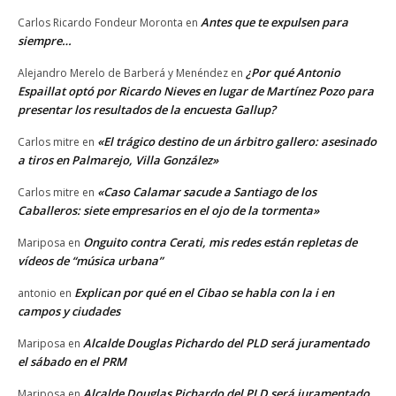
Antes que te expulsen para
Carlos Ricardo Fondeur Moronta
en
siempre…
¿Por qué Antonio
Alejandro Merelo de Barberá y Menéndez
en
Espaillat optó por Ricardo Nieves en lugar de Martínez Pozo para
presentar los resultados de la encuesta Gallup?
«El trágico destino de un árbitro gallero: asesinado
Carlos mitre
en
a tiros en Palmarejo, Villa González»
«Caso Calamar sacude a Santiago de los
Carlos mitre
en
Caballeros: siete empresarios en el ojo de la tormenta»
Onguito contra Cerati, mis redes están repletas de
Mariposa
en
vídeos de “música urbana”
Explican por qué en el Cibao se habla con la i en
antonio
en
campos y ciudades
Alcalde Douglas Pichardo del PLD será juramentado
Mariposa
en
el sábado en el PRM
Alcalde Douglas Pichardo del PLD será juramentado
Mariposa
en