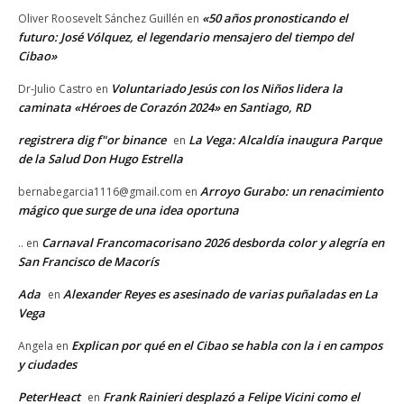
«50 años pronosticando el
Oliver Roosevelt Sánchez Guillén
en
futuro: José Vólquez, el legendario mensajero del tiempo del
Cibao»
Voluntariado Jesús con los Niños lidera la
Dr-Julio Castro
en
caminata «Héroes de Corazón 2024» en Santiago, RD
registrera dig f"or binance
La Vega: Alcaldía inaugura Parque
en
de la Salud Don Hugo Estrella
Arroyo Gurabo: un renacimiento
bernabegarcia1116@gmail.com
en
mágico que surge de una idea oportuna
Carnaval Francomacorisano 2026 desborda color y alegría en
..
en
San Francisco de Macorís
Ada
Alexander Reyes es asesinado de varias puñaladas en La
en
Vega
Explican por qué en el Cibao se habla con la i en campos
Angela
en
y ciudades
PeterHeact
Frank Rainieri desplazó a Felipe Vicini como el
en