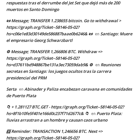
respuestas tras el derrumbe del Jet Set que dejó más de 200
muertos en Santo Domingo
📜 Message; TRANSFER 1.238655 bitcoin. Go to withdrawal >
https://graph.org/Ticket--58146-05-02?
hs=c06e1e83d30149de586887baae0b6246& 📜
Santiago: Muere
en
el empresario Georg Schwarzbartl
⚙ Message; TRANSFER 1,266806 BTC. Withdraw =>
https://graph.org/Ticket--58146-05-02?
hs=d37611bd948867be131a3ec73059dab9& ⚙
Reuniones
en
secretas en Santiago: los juegos ocultos tras la carrera
presidencial del PRM
Serta
Abinader y Paliza encabezan caravana en comunidades
en
de Puerto Plata
📁 + 1.281127 BTC.GET - https://graph.org/Ticket--58146-05-02?
hs=8f1b10fe5f401e166d0c237f71d2677c& 📁
Puerto Plata:
en
lluvias arrastran a un hombre y causan caos urbano
📨 Reminder: TRANSACTION 1,246656 BTC. Next =>
https://graph.org/Ticket--58146-05-02?