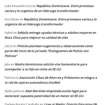
República Dominicana: Entre promesas
Lidia Amarante Lora
en
vacías y la urgencia de un liderazgo transformador
República Dominicana: Entre promesas vacías y la
Ana fabian
en
urgencia de un liderazgo transformador
SeNaSa entrega ayudas técnicas a adultos mayores en
Isabel
en
Boca Chica para mejorar su calidad de vida
Policías plantean sugerencias y observaciones como
24Cot
en
parte del inicio de la jornada “Dialoguemos de Policía con
Policías”
Madre dominicana solicita visa humanitaria para
Julia
en
acompañar a su hijo en coma en EE UU
Asociación Cibao de Ahorros y Préstamos se integra a
Patricia
en
la red de cajeros automáticos UnaRed
Abel Martínez emprende acción legal para
Eladio peña
en
esclarecer supuesta paternidad de un menor en EE.UU.
Licey al Medio: Distrito Educativo 08-
Darleny Burgos Caraballo
en