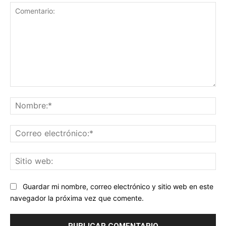
Comentario:
No
Co
ele
Sit
we
Guardar mi nombre, correo electrónico y sitio web en este
navegador la próxima vez que comente.