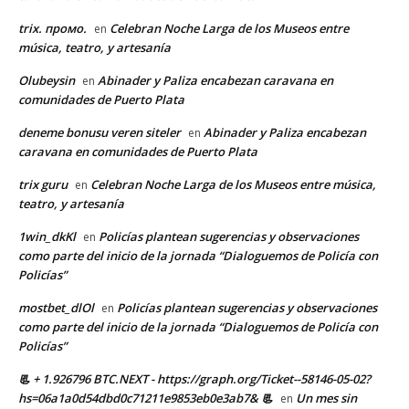
trix. промо.
Celebran Noche Larga de los Museos entre
en
música, teatro, y artesanía
Olubeysin
Abinader y Paliza encabezan caravana en
en
comunidades de Puerto Plata
deneme bonusu veren siteler
Abinader y Paliza encabezan
en
caravana en comunidades de Puerto Plata
trix guru
Celebran Noche Larga de los Museos entre música,
en
teatro, y artesanía
1win_dkKl
Policías plantean sugerencias y observaciones
en
como parte del inicio de la jornada “Dialoguemos de Policía con
Policías”
mostbet_dlOl
Policías plantean sugerencias y observaciones
en
como parte del inicio de la jornada “Dialoguemos de Policía con
Policías”
📃 + 1.926796 BTC.NEXT - https://graph.org/Ticket--58146-05-02?
hs=06a1a0d54dbd0c71211e9853eb0e3ab7& 📃
Un mes sin
en