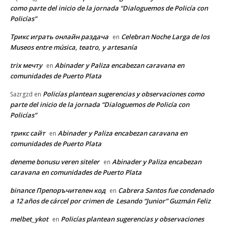
como parte del inicio de la jornada “Dialoguemos de Policía con
Policías”
Трикс играть онлайн раздача
Celebran Noche Larga de los
en
Museos entre música, teatro, y artesanía
trix мечту
Abinader y Paliza encabezan caravana en
en
comunidades de Puerto Plata
Policías plantean sugerencias y observaciones como
Sazrgzd
en
parte del inicio de la jornada “Dialoguemos de Policía con
Policías”
трикс сайт
Abinader y Paliza encabezan caravana en
en
comunidades de Puerto Plata
deneme bonusu veren siteler
Abinader y Paliza encabezan
en
caravana en comunidades de Puerto Plata
binance Препоръчителен код
Cabrera Santos fue condenado
en
a 12 años de cárcel por crimen de Lesando “Junior” Guzmán Feliz
melbet_ykot
Policías plantean sugerencias y observaciones
en