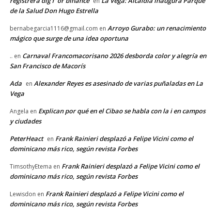
registrera dig f"or binance
La Vega: Alcaldía inaugura Parque
en
de la Salud Don Hugo Estrella
Arroyo Gurabo: un renacimiento
bernabegarcia1116@gmail.com
en
mágico que surge de una idea oportuna
Carnaval Francomacorisano 2026 desborda color y alegría en
..
en
San Francisco de Macorís
Ada
Alexander Reyes es asesinado de varias puñaladas en La
en
Vega
Explican por qué en el Cibao se habla con la i en campos
Angela
en
y ciudades
PeterHeact
Frank Rainieri desplazó a Felipe Vicini como el
en
dominicano más rico, según revista Forbes
Frank Rainieri desplazó a Felipe Vicini como el
TimsothyEtema
en
dominicano más rico, según revista Forbes
Frank Rainieri desplazó a Felipe Vicini como el
Lewisdon
en
dominicano más rico, según revista Forbes