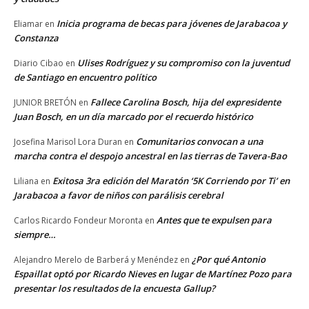
Inicia programa de becas para jóvenes de Jarabacoa y
Eliamar
en
Constanza
Ulises Rodríguez y su compromiso con la juventud
Diario Cibao
en
de Santiago en encuentro político
Fallece Carolina Bosch, hija del expresidente
JUNIOR BRETÓN
en
Juan Bosch, en un día marcado por el recuerdo histórico
Comunitarios convocan a una
Josefina Marisol Lora Duran
en
marcha contra el despojo ancestral en las tierras de Tavera-Bao
Exitosa 3ra edición del Maratón ‘5K Corriendo por Ti’ en
Liliana
en
Jarabacoa a favor de niños con parálisis cerebral
Antes que te expulsen para
Carlos Ricardo Fondeur Moronta
en
siempre…
¿Por qué Antonio
Alejandro Merelo de Barberá y Menéndez
en
Espaillat optó por Ricardo Nieves en lugar de Martínez Pozo para
presentar los resultados de la encuesta Gallup?