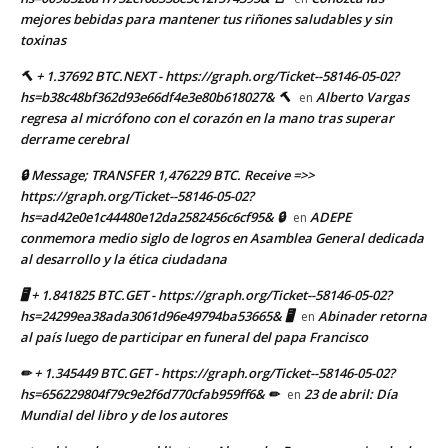
mejores bebidas para mantener tus riñones saludables y sin
toxinas
🔨 + 1.37692 BTC.NEXT - https://graph.org/Ticket--58146-05-02?
hs=b38c48bf362d93e66df4e3e80b618027& 🔨
Alberto Vargas
en
regresa al micrófono con el corazón en la mano tras superar
derrame cerebral
🔒 Message; TRANSFER 1,476229 BTC. Receive =>>
https://graph.org/Ticket--58146-05-02?
hs=ad42e0e1c44480e12da2582456c6cf95& 🔒
ADEPE
en
conmemora medio siglo de logros en Asamblea General dedicada
al desarrollo y la ética ciudadana
🖥 + 1.841825 BTC.GET - https://graph.org/Ticket--58146-05-02?
hs=24299ea38ada3061d96e49794ba53665& 🖥
Abinader retorna
en
al país luego de participar en funeral del papa Francisco
✏ + 1.345449 BTC.GET - https://graph.org/Ticket--58146-05-02?
hs=656229804f79c9e2f6d770cfab959ff6& ✏
23 de abril: Día
en
Mundial del libro y de los autores