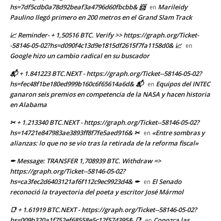
hs=7df5cdb0a78d92beaf3a4796d60fbcbb& 📨
Marileidy
en
Paulino llegó primero en 200 metros en el Grand Slam Track
📈 Reminder- + 1,50516 BTC. Verify >> https://graph.org/Ticket-
-58146-05-02?hs=d090f4c13d9e1815df2615f7fa1158d0& 📈
en
Google hizo un cambio radical en su buscador
📬 + 1.841223 BTC.NEXT - https://graph.org/Ticket--58146-05-02?
hs=fec48f1be180ed999b160c6f65614a6d& 📬
Equipos del INTEC
en
ganaron seis premios en competencia de la NASA y hacen historia
en Alabama
✂ + 1.213340 BTC.NEXT - https://graph.org/Ticket--58146-05-02?
hs=14721e847983ae3893ff8f7fe5aed916& ✂
«Entre sombras y
en
alianzas: lo que no se vio tras la retirada de la reforma fiscal»
✒ Message: TRANSFER 1,708939 BTC. Withdraw =>
https://graph.org/Ticket--58146-05-02?
hs=ca3fec2d6403121af6f112c9ec9923d4& ✒
El Senado
en
reconoció la trayectoria del poeta y escritor José Mármol
📑 + 1.61919 BTC.NEXT - https://graph.org/Ticket--58146-05-02?
hs=009b320a1f752ef68558e5c12f574395& 📑
Conozca las
en