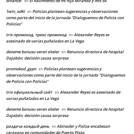
binance-
El nacimiento de mi hija Miranda y mis 54
en
1win_xdKi
Policías plantean sugerencias y observaciones
en
como parte del inicio de la jornada “Dialoguemos de Policía con
Policías”
trix промокод, трикс промокод
Alexander Reyes es
en
asesinado de varias puñaladas en La Vega
deneme bonusu veren siteler
Renuncia directora de hospital
en
Dajabón; decisión causa sorpresa
promokod_gypn
Policías plantean sugerencias y
en
observaciones como parte del inicio de la jornada “Dialoguemos
de Policía con Policías”
trix официальный сайт
Alexander Reyes es asesinado de
en
varias puñaladas en La Vega
deneme bonusu veren siteler
Renuncia directora de hospital
en
Dajabón; decisión causa sorpresa
раздача каждый день
Abinader y Paliza encabezan
en
caravana en comunidades de Puerto Plata