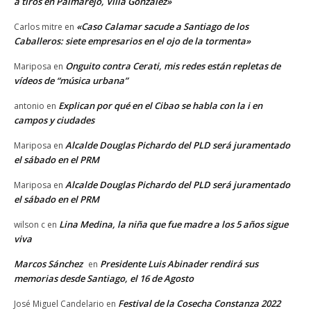
a tiros en Palmarejo, Villa González»
«Caso Calamar sacude a Santiago de los
Carlos mitre
en
Caballeros: siete empresarios en el ojo de la tormenta»
Onguito contra Cerati, mis redes están repletas de
Mariposa
en
vídeos de “música urbana”
Explican por qué en el Cibao se habla con la i en
antonio
en
campos y ciudades
Alcalde Douglas Pichardo del PLD será juramentado
Mariposa
en
el sábado en el PRM
Alcalde Douglas Pichardo del PLD será juramentado
Mariposa
en
el sábado en el PRM
Lina Medina, la niña que fue madre a los 5 años sigue
wilson c
en
viva
Marcos Sánchez
Presidente Luis Abinader rendirá sus
en
memorias desde Santiago, el 16 de Agosto
Festival de la Cosecha Constanza 2022
José Miguel Candelario
en