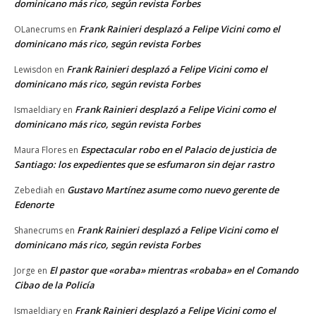
dominicano más rico, según revista Forbes
Frank Rainieri desplazó a Felipe Vicini como el
OLanecrums
en
dominicano más rico, según revista Forbes
Frank Rainieri desplazó a Felipe Vicini como el
Lewisdon
en
dominicano más rico, según revista Forbes
Frank Rainieri desplazó a Felipe Vicini como el
Ismaeldiary
en
dominicano más rico, según revista Forbes
Espectacular robo en el Palacio de justicia de
Maura Flores
en
Santiago: los expedientes que se esfumaron sin dejar rastro
Gustavo Martínez asume como nuevo gerente de
Zebediah
en
Edenorte
Frank Rainieri desplazó a Felipe Vicini como el
Shanecrums
en
dominicano más rico, según revista Forbes
El pastor que «oraba» mientras «robaba» en el Comando
Jorge
en
Cibao de la Policía
Frank Rainieri desplazó a Felipe Vicini como el
Ismaeldiary
en