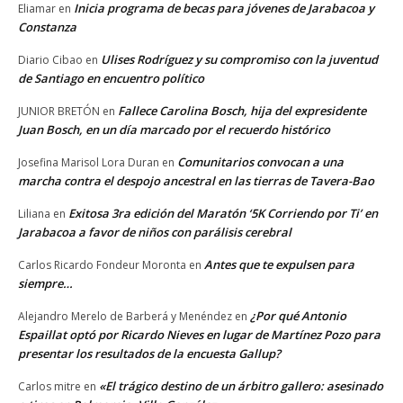
Inicia programa de becas para jóvenes de Jarabacoa y
Eliamar
en
Constanza
Ulises Rodríguez y su compromiso con la juventud
Diario Cibao
en
de Santiago en encuentro político
Fallece Carolina Bosch, hija del expresidente
JUNIOR BRETÓN
en
Juan Bosch, en un día marcado por el recuerdo histórico
Comunitarios convocan a una
Josefina Marisol Lora Duran
en
marcha contra el despojo ancestral en las tierras de Tavera-Bao
Exitosa 3ra edición del Maratón ‘5K Corriendo por Ti’ en
Liliana
en
Jarabacoa a favor de niños con parálisis cerebral
Antes que te expulsen para
Carlos Ricardo Fondeur Moronta
en
siempre…
¿Por qué Antonio
Alejandro Merelo de Barberá y Menéndez
en
Espaillat optó por Ricardo Nieves en lugar de Martínez Pozo para
presentar los resultados de la encuesta Gallup?
«El trágico destino de un árbitro gallero: asesinado
Carlos mitre
en