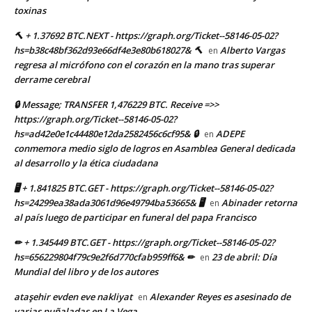
toxinas
🔨 + 1.37692 BTC.NEXT - https://graph.org/Ticket--58146-05-02?
hs=b38c48bf362d93e66df4e3e80b618027& 🔨
Alberto Vargas
en
regresa al micrófono con el corazón en la mano tras superar
derrame cerebral
🔒 Message; TRANSFER 1,476229 BTC. Receive =>>
https://graph.org/Ticket--58146-05-02?
hs=ad42e0e1c44480e12da2582456c6cf95& 🔒
ADEPE
en
conmemora medio siglo de logros en Asamblea General dedicada
al desarrollo y la ética ciudadana
🖥 + 1.841825 BTC.GET - https://graph.org/Ticket--58146-05-02?
hs=24299ea38ada3061d96e49794ba53665& 🖥
Abinader retorna
en
al país luego de participar en funeral del papa Francisco
✏ + 1.345449 BTC.GET - https://graph.org/Ticket--58146-05-02?
hs=656229804f79c9e2f6d770cfab959ff6& ✏
23 de abril: Día
en
Mundial del libro y de los autores
ataşehir evden eve nakliyat
Alexander Reyes es asesinado de
en
varias puñaladas en La Vega