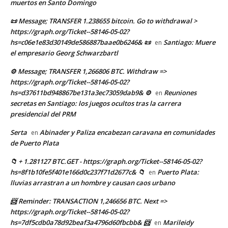
muertos en Santo Domingo
📜 Message; TRANSFER 1.238655 bitcoin. Go to withdrawal >
https://graph.org/Ticket--58146-05-02?
hs=c06e1e83d30149de586887baae0b6246& 📜
Santiago: Muere
en
el empresario Georg Schwarzbartl
⚙ Message; TRANSFER 1,266806 BTC. Withdraw =>
https://graph.org/Ticket--58146-05-02?
hs=d37611bd948867be131a3ec73059dab9& ⚙
Reuniones
en
secretas en Santiago: los juegos ocultos tras la carrera
presidencial del PRM
Serta
Abinader y Paliza encabezan caravana en comunidades
en
de Puerto Plata
📁 + 1.281127 BTC.GET - https://graph.org/Ticket--58146-05-02?
hs=8f1b10fe5f401e166d0c237f71d2677c& 📁
Puerto Plata:
en
lluvias arrastran a un hombre y causan caos urbano
📨 Reminder: TRANSACTION 1,246656 BTC. Next =>
https://graph.org/Ticket--58146-05-02?
hs=7df5cdb0a78d92beaf3a4796d60fbcbb& 📨
Marileidy
en