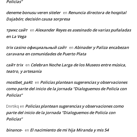
Policías”
deneme bonusu veren siteler
Renuncia directora de hospital
en
Dajabón; decisión causa sorpresa
трикс сайт
Alexander Reyes es asesinado de varias puñaladas
en
en La Vega
trix casino официальный сайт
Abinader y Paliza encabezan
en
caravana en comunidades de Puerto Plata
сайт trix
Celebran Noche Larga de los Museos entre música,
en
teatro, y artesanía
mostbet_paKt
Policías plantean sugerencias y observaciones
en
como parte del inicio de la jornada “Dialoguemos de Policía con
Policías”
Policías plantean sugerencias y observaciones como
Dnrtikq
en
parte del inicio de la jornada “Dialoguemos de Policía con
Policías”
binance-
El nacimiento de mi hija Miranda y mis 54
en