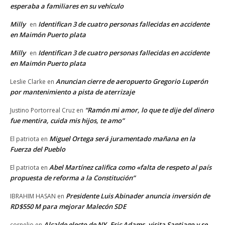
esperaba a familiares en su vehículo
Milly
Identifican 3 de cuatro personas fallecidas en accidente
en
en Maimón Puerto plata
Milly
Identifican 3 de cuatro personas fallecidas en accidente
en
en Maimón Puerto plata
Anuncian cierre de aeropuerto Gregorio Luperón
Leslie Clarke
en
por mantenimiento a pista de aterrizaje
“Ramón mi amor, lo que te dije del dinero
Justino Portorreal Cruz
en
fue mentira, cuida mis hijos, te amo”
Miguel Ortega será juramentado mañana en la
El patriota
en
Fuerza del Pueblo
Abel Martínez califica como «falta de respeto al país
El patriota
en
propuesta de reforma a la Constitución”
Presidente Luis Abinader anuncia inversión de
IBRAHIM HASAN
en
RD$550 M para mejorar Malecón SDE
Alcalde electo de NY, Eric Adams, visita Santiago y se
cornelio
en