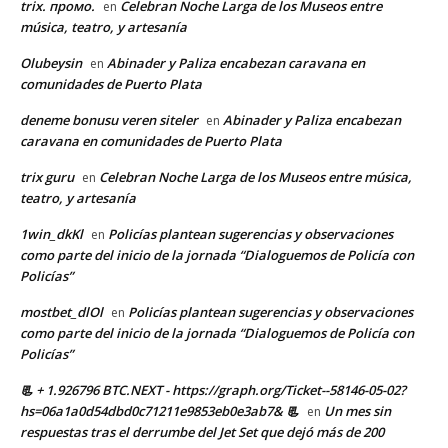
trix. промо.
Celebran Noche Larga de los Museos entre
en
música, teatro, y artesanía
Olubeysin
Abinader y Paliza encabezan caravana en
en
comunidades de Puerto Plata
deneme bonusu veren siteler
Abinader y Paliza encabezan
en
caravana en comunidades de Puerto Plata
trix guru
Celebran Noche Larga de los Museos entre música,
en
teatro, y artesanía
1win_dkKl
Policías plantean sugerencias y observaciones
en
como parte del inicio de la jornada “Dialoguemos de Policía con
Policías”
mostbet_dlOl
Policías plantean sugerencias y observaciones
en
como parte del inicio de la jornada “Dialoguemos de Policía con
Policías”
📃 + 1.926796 BTC.NEXT - https://graph.org/Ticket--58146-05-02?
hs=06a1a0d54dbd0c71211e9853eb0e3ab7& 📃
Un mes sin
en
respuestas tras el derrumbe del Jet Set que dejó más de 200