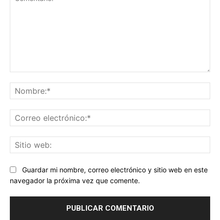
Comentario:
No
Co
ele
Sit
we
Guardar mi nombre, correo electrónico y sitio web en este
navegador la próxima vez que comente.