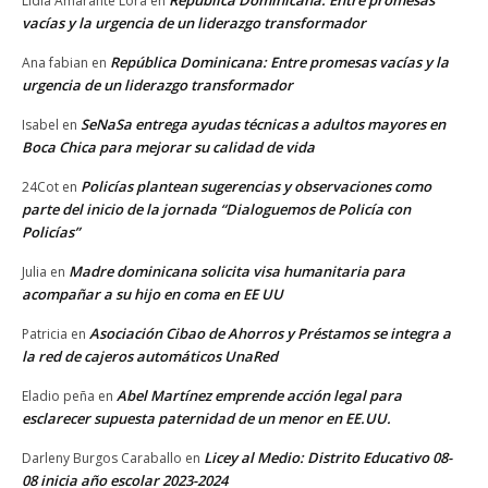
República Dominicana: Entre promesas
Lidia Amarante Lora
en
vacías y la urgencia de un liderazgo transformador
República Dominicana: Entre promesas vacías y la
Ana fabian
en
urgencia de un liderazgo transformador
SeNaSa entrega ayudas técnicas a adultos mayores en
Isabel
en
Boca Chica para mejorar su calidad de vida
Policías plantean sugerencias y observaciones como
24Cot
en
parte del inicio de la jornada “Dialoguemos de Policía con
Policías”
Madre dominicana solicita visa humanitaria para
Julia
en
acompañar a su hijo en coma en EE UU
Asociación Cibao de Ahorros y Préstamos se integra a
Patricia
en
la red de cajeros automáticos UnaRed
Abel Martínez emprende acción legal para
Eladio peña
en
esclarecer supuesta paternidad de un menor en EE.UU.
Licey al Medio: Distrito Educativo 08-
Darleny Burgos Caraballo
en
08 inicia año escolar 2023-2024