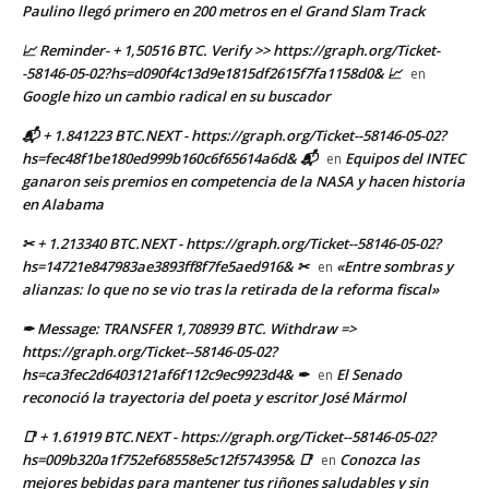
Paulino llegó primero en 200 metros en el Grand Slam Track
📈 Reminder- + 1,50516 BTC. Verify >> https://graph.org/Ticket-
-58146-05-02?hs=d090f4c13d9e1815df2615f7fa1158d0& 📈
en
Google hizo un cambio radical en su buscador
📬 + 1.841223 BTC.NEXT - https://graph.org/Ticket--58146-05-02?
hs=fec48f1be180ed999b160c6f65614a6d& 📬
Equipos del INTEC
en
ganaron seis premios en competencia de la NASA y hacen historia
en Alabama
✂ + 1.213340 BTC.NEXT - https://graph.org/Ticket--58146-05-02?
hs=14721e847983ae3893ff8f7fe5aed916& ✂
«Entre sombras y
en
alianzas: lo que no se vio tras la retirada de la reforma fiscal»
✒ Message: TRANSFER 1,708939 BTC. Withdraw =>
https://graph.org/Ticket--58146-05-02?
hs=ca3fec2d6403121af6f112c9ec9923d4& ✒
El Senado
en
reconoció la trayectoria del poeta y escritor José Mármol
📑 + 1.61919 BTC.NEXT - https://graph.org/Ticket--58146-05-02?
hs=009b320a1f752ef68558e5c12f574395& 📑
Conozca las
en
mejores bebidas para mantener tus riñones saludables y sin