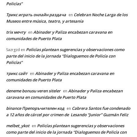
Policías”
Трикс играть онлайн раздача
Celebran Noche Larga de los
en
Museos entre música, teatro, y artesanía
trix мечту
Abinader y Paliza encabezan caravana en
en
comunidades de Puerto Plata
Policías plantean sugerencias y observaciones como
Sazrgzd
en
parte del inicio de la jornada “Dialoguemos de Policía con
Policías”
трикс сайт
Abinader y Paliza encabezan caravana en
en
comunidades de Puerto Plata
deneme bonusu veren siteler
Abinader y Paliza encabezan
en
caravana en comunidades de Puerto Plata
binance Препоръчителен код
Cabrera Santos fue condenado
en
a 12 años de cárcel por crimen de Lesando “Junior” Guzmán Feliz
melbet_ykot
Policías plantean sugerencias y observaciones
en
como parte del inicio de la jornada “Dialoguemos de Policía con