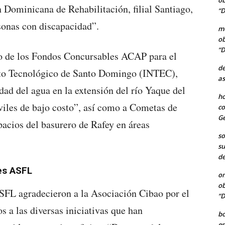
ob
 Dominicana de Rehabilitación, filial Santiago,
“D
onas con discapacidad”.
me
ob
“D
do de los Fondos Concursables ACAP para el
de
ituto Tecnológico de Santo Domingo (INTEC),
as
dad del agua en la extensión del río Yaque del
ho
viles de bajo costo”, así como a Cometas de
co
Ge
acios del basurero de Rafey en áreas
so
su
de
tes ASFL
o
ob
ASFL agradecieron a la Asociación Cibao por el
“D
s a las diversas iniciativas que han
b
en