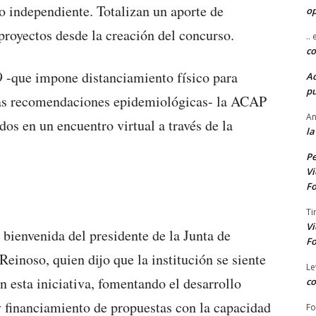
o independiente. Totalizan un aporte de
o
royectos desde la creación del concurso.
..
co
 -que impone distanciamiento físico para
A
pu
 las recomendaciones epidemiológicas- la ACAP
An
dos en un encuentro virtual a través de la
la
Pe
Vi
Fo
Ti
Vi
 bienvenida del presidente de la Junta de
Fo
einoso, quien dijo que la institución se siente
Le
esta iniciativa, fomentando el desarrollo
co
y financiamiento de propuestas con la capacidad
Fo