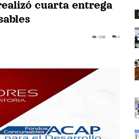
realizó cuarta entrega
sables
1268
0