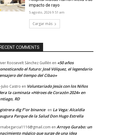
impacto de rayo
5 agosto, 2026 9:51 am
Cargar más
RECENT COMMENTS
«50 años
iver Roosevelt Sánchez Guillén
en
onosticando el futuro: José Vólquez, el legendario
nsajero del tiempo del Cibao»
Voluntariado Jesús con los Niños
-Julio Castro
en
dera la caminata «Héroes de Corazón 2024» en
ntiago, RD
gistrera dig f"or binance
La Vega: Alcaldía
en
augura Parque de la Salud Don Hugo Estrella
Arroyo Gurabo: un
rnabegarcia1116@gmail.com
en
nacimiento mágico que surge de una idea