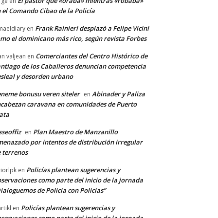
El pastor que «oraba» mientras «robaba»
rge
en
 el Comando Cibao de la Policía
Frank Rainieri desplazó a Felipe Vicini
maeldiary
en
mo el dominicano más rico, según revista Forbes
Comerciantes del Centro Histórico de
an valjean
en
ntiago de los Caballeros denuncian competencia
sleal y desorden urbano
neme bonusu veren siteler
Abinader y Paliza
en
cabezan caravana en comunidades de Puerto
ata
sseoffiz
Plan Maestro de Manzanillo
en
enazado por intentos de distribución irregular
 terrenos
Policías plantean sugerencias y
riorlpk
en
servaciones como parte del inicio de la jornada
ialoguemos de Policía con Policías”
Policías plantean sugerencias y
rtikl
en