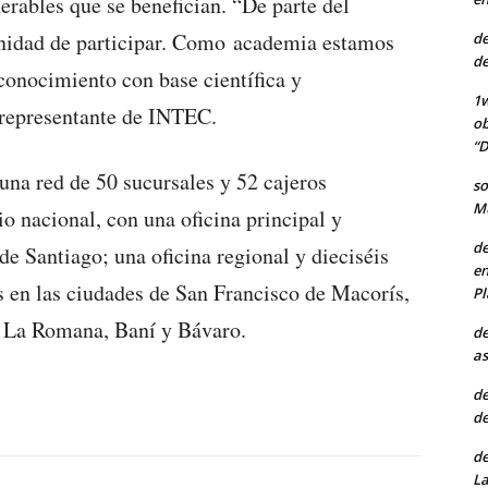
erables que se benefician. “De parte del
nidad de participar. Como academia estamos
de
de
onocimiento con base científica y
1w
 representante de INTEC.
ob
“D
una red de 50 sucursales y 52 cajeros
so
Mu
io nacional, con una oficina principal y
de
de Santiago; una oficina regional y dieciséis
en
 en las ciudades de San Francisco de Macorís,
Pl
 La Romana, Baní y Bávaro.
de
as
de
de
de
La