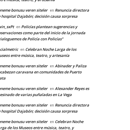
neme bonusu veren siteler
Renuncia directora
en
 hospital Dajabón; decisión causa sorpresa
in_sxPt
Policías plantean sugerencias y
en
servaciones como parte del inicio de la jornada
ialoguemos de Policía con Policías”
cialmetric
Celebran Noche Larga de los
en
seos entre música, teatro, y artesanía
neme bonusu veren siteler
Abinader y Paliza
en
cabezan caravana en comunidades de Puerto
ata
neme bonusu veren siteler
Alexander Reyes es
en
esinado de varias puñaladas en La Vega
neme bonusu veren siteler
Renuncia directora
en
 hospital Dajabón; decisión causa sorpresa
neme bonusu veren siteler
Celebran Noche
en
rga de los Museos entre música, teatro, y