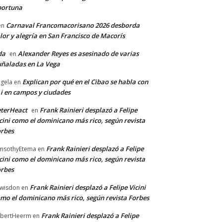
portuna
Carnaval Francomacorisano 2026 desborda
en
lor y alegría en San Francisco de Macorís
da
Alexander Reyes es asesinado de varias
en
ñaladas en La Vega
Explican por qué en el Cibao se habla con
gela
en
 i en campos y ciudades
terHeact
Frank Rainieri desplazó a Felipe
en
cini como el dominicano más rico, según revista
rbes
Frank Rainieri desplazó a Felipe
msothyEtema
en
cini como el dominicano más rico, según revista
rbes
Frank Rainieri desplazó a Felipe Vicini
wisdon
en
mo el dominicano más rico, según revista Forbes
Frank Rainieri desplazó a Felipe
bertHeerm
en