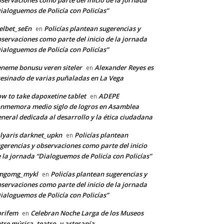
servaciones como parte del inicio de la jornada
ialoguemos de Policía con Policías”
lbet_seEn
Policías plantean sugerencias y
en
servaciones como parte del inicio de la jornada
ialoguemos de Policía con Policías”
neme bonusu veren siteler
Alexander Reyes es
en
esinado de varias puñaladas en La Vega
w to take dapoxetine tablet
ADEPE
en
nmemora medio siglo de logros en Asamblea
neral dedicada al desarrollo y la ética ciudadana
lyaris darknet_upkn
Policías plantean
en
gerencias y observaciones como parte del inicio
 la jornada “Dialoguemos de Policía con Policías”
mgomg_mykl
Policías plantean sugerencias y
en
servaciones como parte del inicio de la jornada
ialoguemos de Policía con Policías”
orifem
Celebran Noche Larga de los Museos
en
tre música, teatro, y artesanía