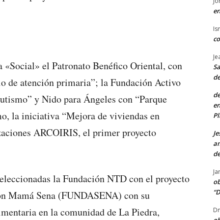
Jo
en
Is
co
Je
a «Social» el Patronato Benéfico Oriental, con
Sa
de
io de atención primaria”; la Fundación Activo
de
utismo” y Nido para Ángeles con “Parque
en
o, la iniciativa “Mejora de viviendas en
Pl
zaciones ARCOIRIS, el primer proyecto
Je
am
de
Ja
eleccionadas la Fundación NTD con el proyecto
ob
“D
ación Mamá Sena (FUNDASENA) con su
limentaria en la comunidad de La Piedra,
Dn