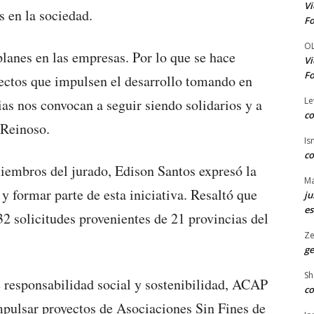
Vi
s en la sociedad.
Fo
O
nes en las empresas. Por lo que se hace
Vi
Fo
ctos que impulsen el desarrollo tomando en
Le
cias nos convocan a seguir siendo solidarios y a
co
 Reinoso.
Is
co
iembros del jurado, Edison Santos expresó la
Ma
 y formar parte de esta iniciativa. Resaltó que
ju
es
32 solicitudes provenientes de 21 provincias del
Ze
ge
Sh
e responsabilidad social y sostenibilidad, ACAP
co
pulsar proyectos de Asociaciones Sin Fines de