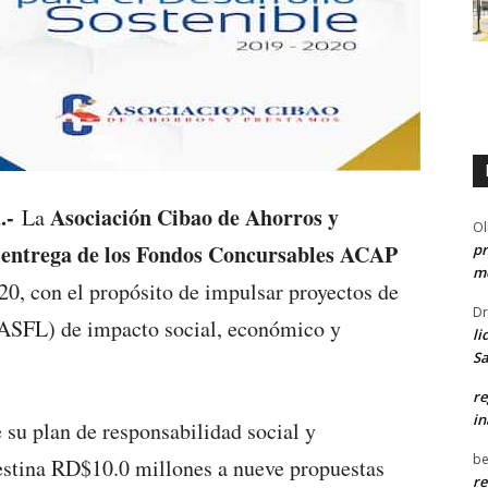
.-
Asociación Cibao de Ahorros y
La
Ol
a entrega de los Fondos Concursables ACAP
pr
me
20, con el propósito de impulsar proyectos de
Dr
(ASFL) de impacto social, económico y
li
Sa
re
in
e su plan de responsabilidad social y
be
 destina RD$10.0 millones a nueve propuestas
re