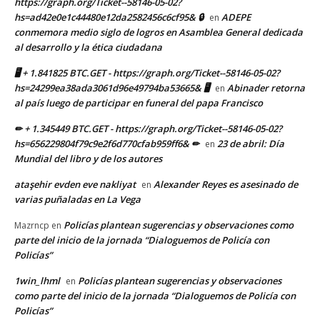
https://graph.org/Ticket--58146-05-02?
hs=ad42e0e1c44480e12da2582456c6cf95& 🔒
ADEPE
en
conmemora medio siglo de logros en Asamblea General dedicada
al desarrollo y la ética ciudadana
🖥 + 1.841825 BTC.GET - https://graph.org/Ticket--58146-05-02?
hs=24299ea38ada3061d96e49794ba53665& 🖥
Abinader retorna
en
al país luego de participar en funeral del papa Francisco
✏ + 1.345449 BTC.GET - https://graph.org/Ticket--58146-05-02?
hs=656229804f79c9e2f6d770cfab959ff6& ✏
23 de abril: Día
en
Mundial del libro y de los autores
ataşehir evden eve nakliyat
Alexander Reyes es asesinado de
en
varias puñaladas en La Vega
Policías plantean sugerencias y observaciones como
Mazrncp
en
parte del inicio de la jornada “Dialoguemos de Policía con
Policías”
1win_lhml
Policías plantean sugerencias y observaciones
en
como parte del inicio de la jornada “Dialoguemos de Policía con
Policías”