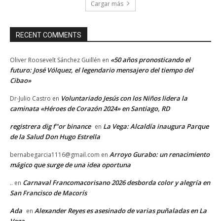
Cargar más
RECENT COMMENTS
«50 años pronosticando el
Oliver Roosevelt Sánchez Guillén
en
futuro: José Vólquez, el legendario mensajero del tiempo del
Cibao»
Voluntariado Jesús con los Niños lidera la
Dr-Julio Castro
en
caminata «Héroes de Corazón 2024» en Santiago, RD
registrera dig f"or binance
La Vega: Alcaldía inaugura Parque
en
de la Salud Don Hugo Estrella
Arroyo Gurabo: un renacimiento
bernabegarcia1116@gmail.com
en
mágico que surge de una idea oportuna
Carnaval Francomacorisano 2026 desborda color y alegría en
..
en
San Francisco de Macorís
Ada
Alexander Reyes es asesinado de varias puñaladas en La
en
Vega