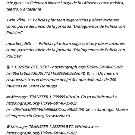
trix guru
Celebran Noche Larga de los Museos entre música,
en
teatro, y artesanía
1win_dkKl
Policías plantean sugerencias y observaciones
en
como parte del inicio de la jornada “Dialoguemos de Policía con
Policías”
mostbet_dlOl
Policías plantean sugerencias y observaciones
en
como parte del inicio de la jornada “Dialoguemos de Policía con
Policías”
📃 + 1.926796 BTC.NEXT - https://graph.org/Ticket--58146-05-02?
hs=06a1a0d54dbd0c71211e9853eb0e3ab7& 📃
Un mes sin
en
respuestas tras el derrumbe del Jet Set que dejó más de 200
muertos en Santo Domingo
📜 Message; TRANSFER 1.238655 bitcoin. Go to withdrawal >
https://graph.org/Ticket--58146-05-02?
hs=c06e1e83d30149de586887baae0b6246& 📜
Santiago: Muere
en
el empresario Georg Schwarzbartl
⚙ Message; TRANSFER 1,266806 BTC. Withdraw =>
https://graph.org/Ticket--58146-05-02?