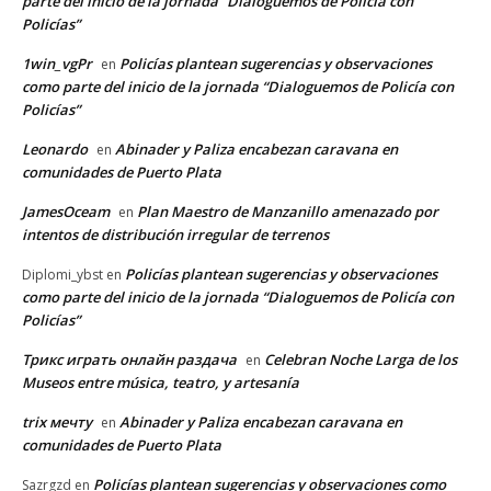
parte del inicio de la jornada “Dialoguemos de Policía con
Policías”
1win_vgPr
Policías plantean sugerencias y observaciones
en
como parte del inicio de la jornada “Dialoguemos de Policía con
Policías”
Leonardo
Abinader y Paliza encabezan caravana en
en
comunidades de Puerto Plata
JamesOceam
Plan Maestro de Manzanillo amenazado por
en
intentos de distribución irregular de terrenos
Policías plantean sugerencias y observaciones
Diplomi_ybst
en
como parte del inicio de la jornada “Dialoguemos de Policía con
Policías”
Трикс играть онлайн раздача
Celebran Noche Larga de los
en
Museos entre música, teatro, y artesanía
trix мечту
Abinader y Paliza encabezan caravana en
en
comunidades de Puerto Plata
Policías plantean sugerencias y observaciones como
Sazrgzd
en