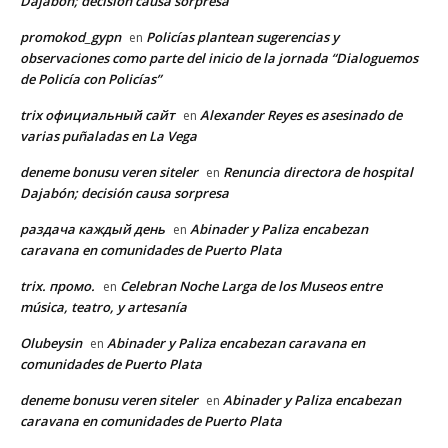
Dajabón; decisión causa sorpresa
promokod_gypn
Policías plantean sugerencias y
en
observaciones como parte del inicio de la jornada “Dialoguemos
de Policía con Policías”
trix официальный сайт
Alexander Reyes es asesinado de
en
varias puñaladas en La Vega
deneme bonusu veren siteler
Renuncia directora de hospital
en
Dajabón; decisión causa sorpresa
раздача каждый день
Abinader y Paliza encabezan
en
caravana en comunidades de Puerto Plata
trix. промо.
Celebran Noche Larga de los Museos entre
en
música, teatro, y artesanía
Olubeysin
Abinader y Paliza encabezan caravana en
en
comunidades de Puerto Plata
deneme bonusu veren siteler
Abinader y Paliza encabezan
en
caravana en comunidades de Puerto Plata