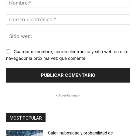
No
Co
ele
Sit
we
Guardar mi nombre, correo electrónico y sitio web en este
navegador la próxima vez que comente.
- Advertisment -
MOST POPULAR
Calor, nubosidad y probabilidad de