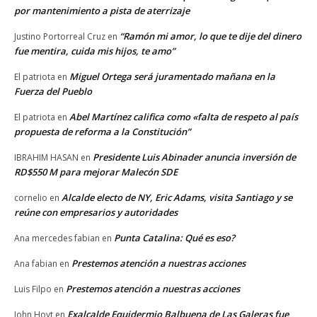
por mantenimiento a pista de aterrizaje
“Ramón mi amor, lo que te dije del dinero
Justino Portorreal Cruz
en
fue mentira, cuida mis hijos, te amo”
Miguel Ortega será juramentado mañana en la
El patriota
en
Fuerza del Pueblo
Abel Martínez califica como «falta de respeto al país
El patriota
en
propuesta de reforma a la Constitución”
Presidente Luis Abinader anuncia inversión de
IBRAHIM HASAN
en
RD$550 M para mejorar Malecón SDE
Alcalde electo de NY, Eric Adams, visita Santiago y se
cornelio
en
reúne con empresarios y autoridades
Punta Catalina: Qué es eso?
Ana mercedes fabian
en
Prestemos atención a nuestras acciones
Ana fabian
en
Prestemos atención a nuestras acciones
Luis Filpo
en
Exalcalde Equidermio Balbuena de Las Galeras fue
John Hoyt
en