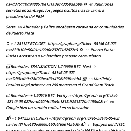
hs=d37611bd948867be131a3ec73059dab9& ⚙
Reuniones
en
secretas en Santiago: los juegos ocultos tras la carrera
presidencial del PRM
Serta
Abinader y Paliza encabezan caravana en comunidades
en
de Puerto Plata
📁 + 1.281127 BTC.GET - https://graph.org/Ticket--58146-05-02?
hs=8f1b10fe5f401e166d0c237f71d2677c& 📁
Puerto Plata:
en
lluvias arrastran a un hombre y causan caos urbano
📨 Reminder: TRANSACTION 1,246656 BTC. Next =>
https://graph.org/Ticket--58146-05-02?
hs=7df5cdb0a78d92beaf3a4796d60fbcbb& 📨
Marileidy
en
Paulino llegó primero en 200 metros en el Grand Slam Track
📈 Reminder- + 1,50516 BTC. Verify >> https://graph.org/Ticket-
-58146-05-02?hs=d090f4c13d9e1815df2615f7fa1158d0& 📈
en
Google hizo un cambio radical en su buscador
📬 + 1.841223 BTC.NEXT - https://graph.org/Ticket--58146-05-02?
hs=fec48f1be180ed999b160c6f65614a6d& 📬
Equipos del INTEC
en
ganaron seis premios en competencia de la NASA y hacen historia