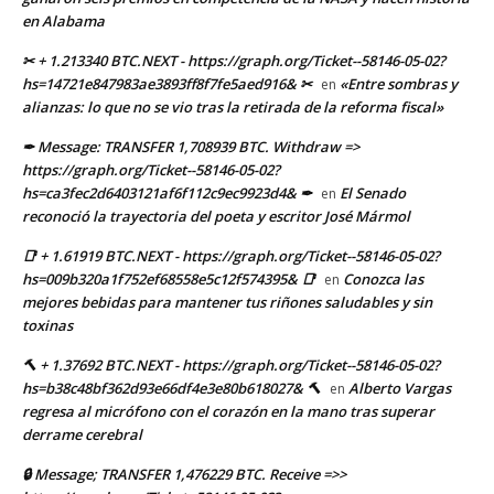
en Alabama
✂ + 1.213340 BTC.NEXT - https://graph.org/Ticket--58146-05-02?
hs=14721e847983ae3893ff8f7fe5aed916& ✂
«Entre sombras y
en
alianzas: lo que no se vio tras la retirada de la reforma fiscal»
✒ Message: TRANSFER 1,708939 BTC. Withdraw =>
https://graph.org/Ticket--58146-05-02?
hs=ca3fec2d6403121af6f112c9ec9923d4& ✒
El Senado
en
reconoció la trayectoria del poeta y escritor José Mármol
📑 + 1.61919 BTC.NEXT - https://graph.org/Ticket--58146-05-02?
hs=009b320a1f752ef68558e5c12f574395& 📑
Conozca las
en
mejores bebidas para mantener tus riñones saludables y sin
toxinas
🔨 + 1.37692 BTC.NEXT - https://graph.org/Ticket--58146-05-02?
hs=b38c48bf362d93e66df4e3e80b618027& 🔨
Alberto Vargas
en
regresa al micrófono con el corazón en la mano tras superar
derrame cerebral
🔒 Message; TRANSFER 1,476229 BTC. Receive =>>