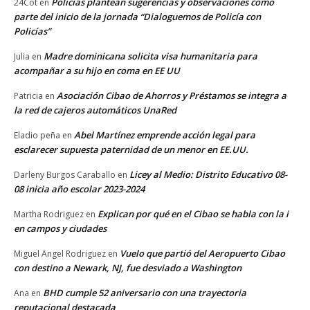
Policías plantean sugerencias y observaciones como
24Cot
en
parte del inicio de la jornada “Dialoguemos de Policía con
Policías”
Madre dominicana solicita visa humanitaria para
Julia
en
acompañar a su hijo en coma en EE UU
Asociación Cibao de Ahorros y Préstamos se integra a
Patricia
en
la red de cajeros automáticos UnaRed
Abel Martínez emprende acción legal para
Eladio peña
en
esclarecer supuesta paternidad de un menor en EE.UU.
Licey al Medio: Distrito Educativo 08-
Darleny Burgos Caraballo
en
08 inicia año escolar 2023-2024
Explican por qué en el Cibao se habla con la i
Martha Rodriguez
en
en campos y ciudades
Vuelo que partió del Aeropuerto Cibao
Miguel Angel Rodriguez
en
con destino a Newark, NJ, fue desviado a Washington
BHD cumple 52 aniversario con una trayectoria
Ana
en
reputacional destacada