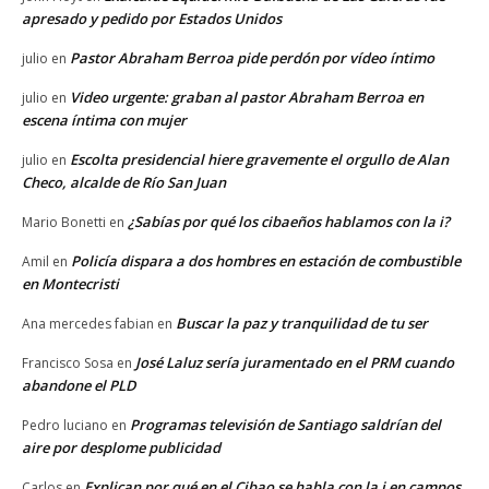
apresado y pedido por Estados Unidos
Pastor Abraham Berroa pide perdón por vídeo íntimo
julio
en
Video urgente: graban al pastor Abraham Berroa en
julio
en
escena íntima con mujer
Escolta presidencial hiere gravemente el orgullo de Alan
julio
en
Checo, alcalde de Río San Juan
¿Sabías por qué los cibaeños hablamos con la i?
Mario Bonetti
en
Policía dispara a dos hombres en estación de combustible
Amil
en
en Montecristi
Buscar la paz y tranquilidad de tu ser
Ana mercedes fabian
en
José Laluz sería juramentado en el PRM cuando
Francisco Sosa
en
abandone el PLD
Programas televisión de Santiago saldrían del
Pedro luciano
en
aire por desplome publicidad
Explican por qué en el Cibao se habla con la i en campos
Carlos
en