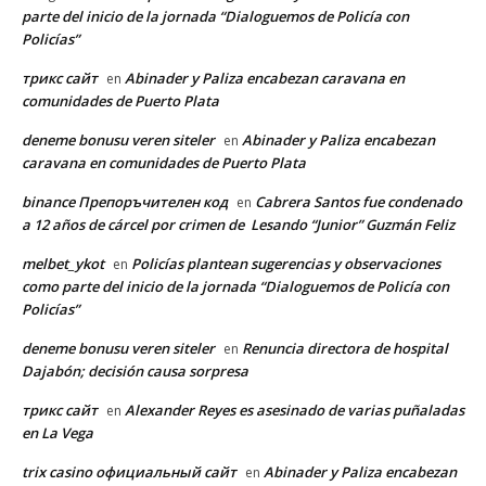
parte del inicio de la jornada “Dialoguemos de Policía con
Policías”
трикс сайт
Abinader y Paliza encabezan caravana en
en
comunidades de Puerto Plata
deneme bonusu veren siteler
Abinader y Paliza encabezan
en
caravana en comunidades de Puerto Plata
binance Препоръчителен код
Cabrera Santos fue condenado
en
a 12 años de cárcel por crimen de Lesando “Junior” Guzmán Feliz
melbet_ykot
Policías plantean sugerencias y observaciones
en
como parte del inicio de la jornada “Dialoguemos de Policía con
Policías”
deneme bonusu veren siteler
Renuncia directora de hospital
en
Dajabón; decisión causa sorpresa
трикс сайт
Alexander Reyes es asesinado de varias puñaladas
en
en La Vega
trix casino официальный сайт
Abinader y Paliza encabezan
en