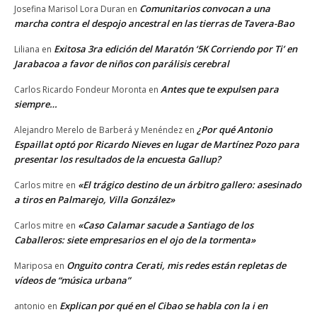
Comunitarios convocan a una
Josefina Marisol Lora Duran
en
marcha contra el despojo ancestral en las tierras de Tavera-Bao
Exitosa 3ra edición del Maratón ‘5K Corriendo por Ti’ en
Liliana
en
Jarabacoa a favor de niños con parálisis cerebral
Antes que te expulsen para
Carlos Ricardo Fondeur Moronta
en
siempre…
¿Por qué Antonio
Alejandro Merelo de Barberá y Menéndez
en
Espaillat optó por Ricardo Nieves en lugar de Martínez Pozo para
presentar los resultados de la encuesta Gallup?
«El trágico destino de un árbitro gallero: asesinado
Carlos mitre
en
a tiros en Palmarejo, Villa González»
«Caso Calamar sacude a Santiago de los
Carlos mitre
en
Caballeros: siete empresarios en el ojo de la tormenta»
Onguito contra Cerati, mis redes están repletas de
Mariposa
en
vídeos de “música urbana”
Explican por qué en el Cibao se habla con la i en
antonio
en