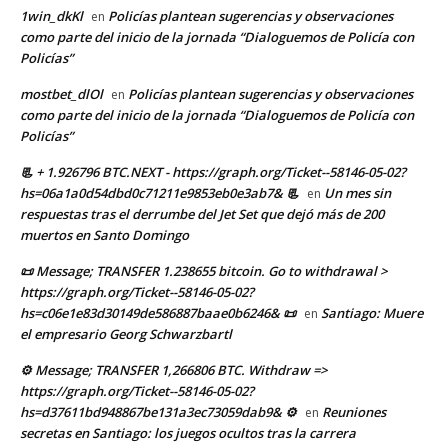
1win_dkKl
Policías plantean sugerencias y observaciones
en
como parte del inicio de la jornada “Dialoguemos de Policía con
Policías”
mostbet_dlOl
Policías plantean sugerencias y observaciones
en
como parte del inicio de la jornada “Dialoguemos de Policía con
Policías”
📃 + 1.926796 BTC.NEXT - https://graph.org/Ticket--58146-05-02?
hs=06a1a0d54dbd0c71211e9853eb0e3ab7& 📃
Un mes sin
en
respuestas tras el derrumbe del Jet Set que dejó más de 200
muertos en Santo Domingo
📜 Message; TRANSFER 1.238655 bitcoin. Go to withdrawal >
https://graph.org/Ticket--58146-05-02?
hs=c06e1e83d30149de586887baae0b6246& 📜
Santiago: Muere
en
el empresario Georg Schwarzbartl
⚙ Message; TRANSFER 1,266806 BTC. Withdraw =>
https://graph.org/Ticket--58146-05-02?
hs=d37611bd948867be131a3ec73059dab9& ⚙
Reuniones
en
secretas en Santiago: los juegos ocultos tras la carrera