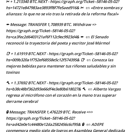
✂ + 1.213340 BTC.NEXT - https://graph.org/Ticket--58146-05-02?
hs=14721e847983ae3893ff8f7fe5aed916& ✂
«Entre sombras y
en
alianzas: lo que no se vio tras la retirada de la reforma fiscal»
✒ Message: TRANSFER 1,708939 BTC. Withdraw =>
https://graph.org/Ticket--58146-05-02?
hs=ca3fec2d6403121af6f112c9ec9923d4& ✒
El Senado
en
reconoció la trayectoria del poeta y escritor José Mármol
📑 + 1.61919 BTC.NEXT - https://graph.org/Ticket--58146-05-02?
hs=009b320a1f752ef68558e5c12f574395& 📑
Conozca las
en
mejores bebidas para mantener tus riñones saludables y sin
toxinas
🔨 + 1.37692 BTC.NEXT - https://graph.org/Ticket--58146-05-02?
hs=b38c48bf362d93e66df4e3e80b618027& 🔨
Alberto Vargas
en
regresa al micrófono con el corazón en la mano tras superar
derrame cerebral
🔒 Message; TRANSFER 1,476229 BTC. Receive =>>
https://graph.org/Ticket--58146-05-02?
hs=ad42e0e1c44480e12da2582456c6cf95& 🔒
ADEPE
en
conmemora medio siglo de logros en Asamblea General dedicada