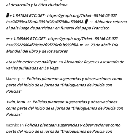
al desarrollo y la ética ciudadana
🖥 + 1.841825 BTC.GET - https://graph.org/Ticket--58146-05-02?
hs=24299ea38ada3061d96e49794ba53665& 🖥
Abinader retorna
en
al país luego de participar en funeral del papa Francisco
✏ + 1.345449 BTC.GET - https://graph.org/Ticket--58146-05-02?
hs=656229804f79c9e2f6d770cfab959ff6& ✏
23 de abril: Día
en
Mundial del libro y de los autores
ataşehir evden eve nakliyat
Alexander Reyes es asesinado de
en
varias puñaladas en La Vega
Policías plantean sugerencias y observaciones como
Mazrncp
en
parte del inicio de la jornada “Dialoguemos de Policía con
Policías”
1win_lhml
Policías plantean sugerencias y observaciones
en
como parte del inicio de la jornada “Dialoguemos de Policía con
Policías”
Policías plantean sugerencias y observaciones como
Xazrykx
en
parte del inicio de la jornada “Dialoguemos de Policía con