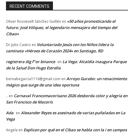
RECENT COMMENTS
«50 años pronosticando el
Oliver Roosevelt Sánchez Guillén
en
futuro: José Vólquez, el legendario mensajero del tiempo del
Cibao»
Voluntariado Jesús con los Niños lidera la
Dr-Julio Castro
en
caminata «Héroes de Corazón 2024» en Santiago, RD
registrera dig f"or binance
La Vega: Alcaldía inaugura Parque
en
de la Salud Don Hugo Estrella
Arroyo Gurabo: un renacimiento
bernabegarcia1116@gmail.com
en
mágico que surge de una idea oportuna
Carnaval Francomacorisano 2026 desborda color y alegría en
..
en
San Francisco de Macorís
Ada
Alexander Reyes es asesinado de varias puñaladas en La
en
Vega
Explican por qué en el Cibao se habla con la i en campos
Angela
en