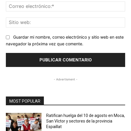
Co
ele
Sit
we
Guardar mi nombre, correo electrónico y sitio web en este
navegador la próxima vez que comente.
- Advertisment -
MOST POPULAR
Ratifican huelga del 10 de agosto en Moca,
San Víctor y sectores de la provincia
Espaillat