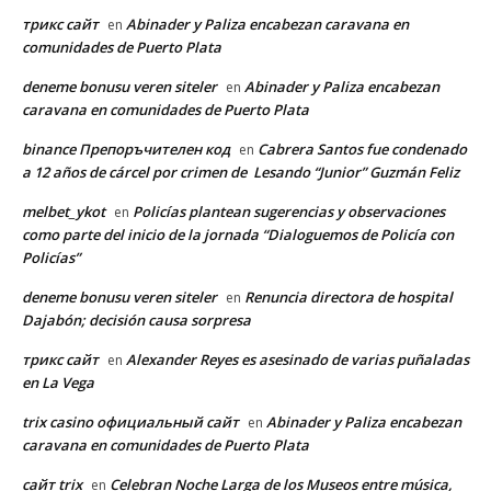
трикс сайт
Abinader y Paliza encabezan caravana en
en
comunidades de Puerto Plata
deneme bonusu veren siteler
Abinader y Paliza encabezan
en
caravana en comunidades de Puerto Plata
binance Препоръчителен код
Cabrera Santos fue condenado
en
a 12 años de cárcel por crimen de Lesando “Junior” Guzmán Feliz
melbet_ykot
Policías plantean sugerencias y observaciones
en
como parte del inicio de la jornada “Dialoguemos de Policía con
Policías”
deneme bonusu veren siteler
Renuncia directora de hospital
en
Dajabón; decisión causa sorpresa
трикс сайт
Alexander Reyes es asesinado de varias puñaladas
en
en La Vega
trix casino официальный сайт
Abinader y Paliza encabezan
en
caravana en comunidades de Puerto Plata
сайт trix
Celebran Noche Larga de los Museos entre música,
en