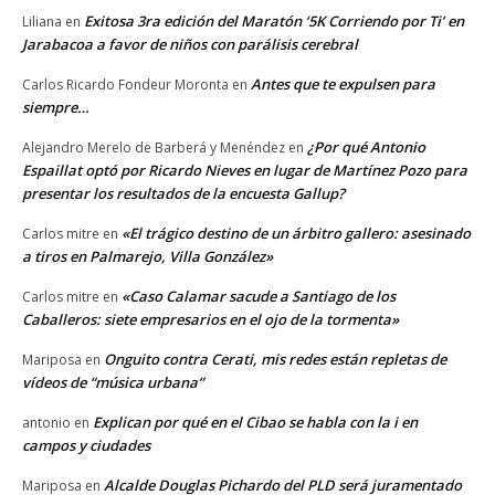
Exitosa 3ra edición del Maratón ‘5K Corriendo por Ti’ en
Liliana
en
Jarabacoa a favor de niños con parálisis cerebral
Antes que te expulsen para
Carlos Ricardo Fondeur Moronta
en
siempre…
¿Por qué Antonio
Alejandro Merelo de Barberá y Menéndez
en
Espaillat optó por Ricardo Nieves en lugar de Martínez Pozo para
presentar los resultados de la encuesta Gallup?
«El trágico destino de un árbitro gallero: asesinado
Carlos mitre
en
a tiros en Palmarejo, Villa González»
«Caso Calamar sacude a Santiago de los
Carlos mitre
en
Caballeros: siete empresarios en el ojo de la tormenta»
Onguito contra Cerati, mis redes están repletas de
Mariposa
en
vídeos de “música urbana”
Explican por qué en el Cibao se habla con la i en
antonio
en
campos y ciudades
Alcalde Douglas Pichardo del PLD será juramentado
Mariposa
en