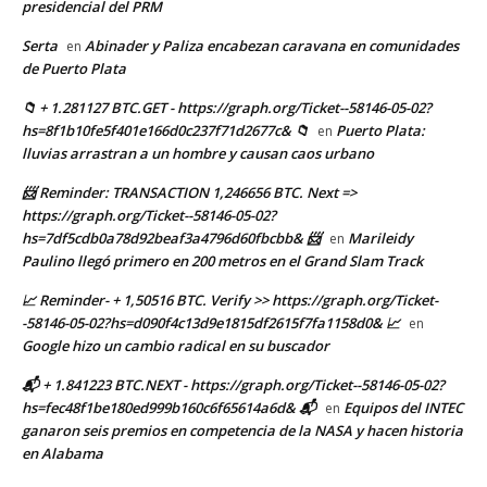
presidencial del PRM
Serta
Abinader y Paliza encabezan caravana en comunidades
en
de Puerto Plata
📁 + 1.281127 BTC.GET - https://graph.org/Ticket--58146-05-02?
hs=8f1b10fe5f401e166d0c237f71d2677c& 📁
Puerto Plata:
en
lluvias arrastran a un hombre y causan caos urbano
📨 Reminder: TRANSACTION 1,246656 BTC. Next =>
https://graph.org/Ticket--58146-05-02?
hs=7df5cdb0a78d92beaf3a4796d60fbcbb& 📨
Marileidy
en
Paulino llegó primero en 200 metros en el Grand Slam Track
📈 Reminder- + 1,50516 BTC. Verify >> https://graph.org/Ticket-
-58146-05-02?hs=d090f4c13d9e1815df2615f7fa1158d0& 📈
en
Google hizo un cambio radical en su buscador
📬 + 1.841223 BTC.NEXT - https://graph.org/Ticket--58146-05-02?
hs=fec48f1be180ed999b160c6f65614a6d& 📬
Equipos del INTEC
en
ganaron seis premios en competencia de la NASA y hacen historia
en Alabama