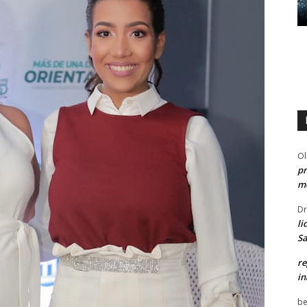
Ol
pr
me
Dr
li
Sa
re
in
be