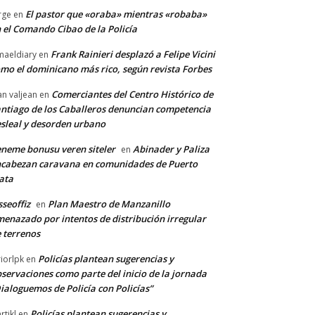
El pastor que «oraba» mientras «robaba»
rge
en
 el Comando Cibao de la Policía
Frank Rainieri desplazó a Felipe Vicini
maeldiary
en
mo el dominicano más rico, según revista Forbes
Comerciantes del Centro Histórico de
an valjean
en
ntiago de los Caballeros denuncian competencia
sleal y desorden urbano
neme bonusu veren siteler
Abinader y Paliza
en
cabezan caravana en comunidades de Puerto
ata
sseoffiz
Plan Maestro de Manzanillo
en
enazado por intentos de distribución irregular
 terrenos
Policías plantean sugerencias y
riorlpk
en
servaciones como parte del inicio de la jornada
ialoguemos de Policía con Policías”
Policías plantean sugerencias y
rtikl
en