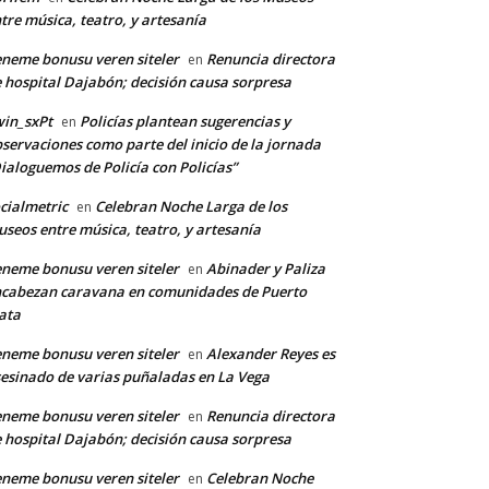
tre música, teatro, y artesanía
neme bonusu veren siteler
Renuncia directora
en
 hospital Dajabón; decisión causa sorpresa
in_sxPt
Policías plantean sugerencias y
en
servaciones como parte del inicio de la jornada
ialoguemos de Policía con Policías”
cialmetric
Celebran Noche Larga de los
en
seos entre música, teatro, y artesanía
neme bonusu veren siteler
Abinader y Paliza
en
cabezan caravana en comunidades de Puerto
ata
neme bonusu veren siteler
Alexander Reyes es
en
esinado de varias puñaladas en La Vega
neme bonusu veren siteler
Renuncia directora
en
 hospital Dajabón; decisión causa sorpresa
neme bonusu veren siteler
Celebran Noche
en