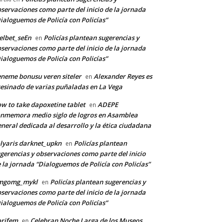
servaciones como parte del inicio de la jornada
ialoguemos de Policía con Policías”
lbet_seEn
Policías plantean sugerencias y
en
servaciones como parte del inicio de la jornada
ialoguemos de Policía con Policías”
neme bonusu veren siteler
Alexander Reyes es
en
esinado de varias puñaladas en La Vega
w to take dapoxetine tablet
ADEPE
en
nmemora medio siglo de logros en Asamblea
neral dedicada al desarrollo y la ética ciudadana
lyaris darknet_upkn
Policías plantean
en
gerencias y observaciones como parte del inicio
 la jornada “Dialoguemos de Policía con Policías”
mgomg_mykl
Policías plantean sugerencias y
en
servaciones como parte del inicio de la jornada
ialoguemos de Policía con Policías”
orifem
Celebran Noche Larga de los Museos
en