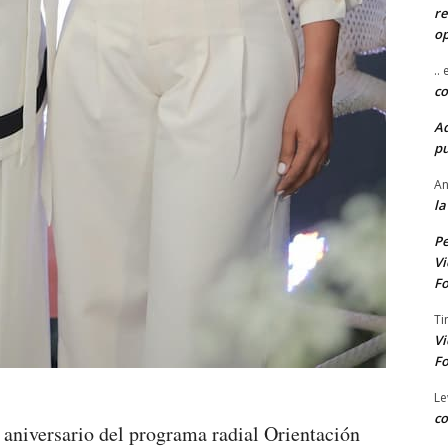
re
o
..
co
A
pu
An
la
Pe
Vi
Fo
Ti
Vi
Fo
Le
co
o aniversario del programa radial Orientación