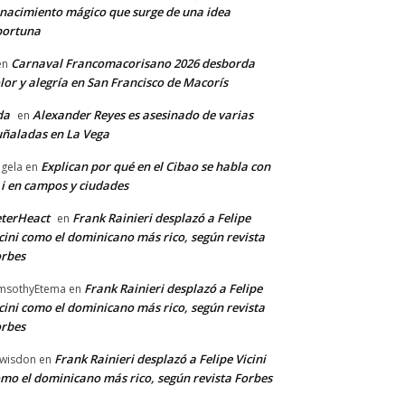
nacimiento mágico que surge de una idea
portuna
Carnaval Francomacorisano 2026 desborda
en
lor y alegría en San Francisco de Macorís
da
Alexander Reyes es asesinado de varias
en
ñaladas en La Vega
Explican por qué en el Cibao se habla con
gela
en
 i en campos y ciudades
terHeact
Frank Rainieri desplazó a Felipe
en
cini como el dominicano más rico, según revista
rbes
Frank Rainieri desplazó a Felipe
msothyEtema
en
cini como el dominicano más rico, según revista
rbes
Frank Rainieri desplazó a Felipe Vicini
wisdon
en
mo el dominicano más rico, según revista Forbes