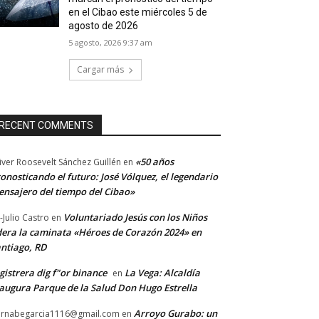
en el Cibao este miércoles 5 de
agosto de 2026
5 agosto, 2026 9:37 am
Cargar más
RECENT COMMENTS
«50 años
iver Roosevelt Sánchez Guillén
en
onosticando el futuro: José Vólquez, el legendario
nsajero del tiempo del Cibao»
Voluntariado Jesús con los Niños
-Julio Castro
en
dera la caminata «Héroes de Corazón 2024» en
ntiago, RD
gistrera dig f"or binance
La Vega: Alcaldía
en
augura Parque de la Salud Don Hugo Estrella
Arroyo Gurabo: un
rnabegarcia1116@gmail.com
en