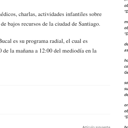
ob
“D
dicos, charlas, actividades infantiles sobre
me
 de bajos recursos de la ciudad de Santiago.
ob
“D
ucal es su programa radial, el cual es
de
0 de la mañana a 12:00 del mediodía en la
as
ho
co
Ge
so
su
de
o
ob
“D
b
Artículo siguiente