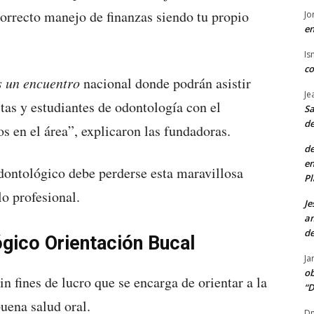
correcto manejo de finanzas siendo tu propio
Jo
en
Is
co
s un encuentro
nacional donde podrán asistir
Je
stas y estudiantes de odontología con el
Sa
de
s en el área”, explicaron las fundadoras.
de
en
odontológico debe perderse esta maravillosa
Pl
o profesional.
Je
am
de
gico Orientación Bucal
Ja
ob
n fines de lucro que se encarga de orientar a la
“D
uena salud oral.
Dn