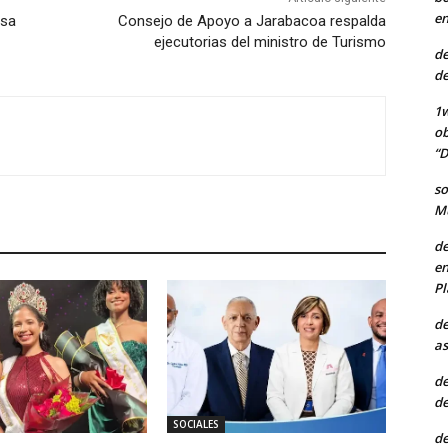
en
osa
Consejo de Apoyo a Jarabacoa respalda
ejecutorias del ministro de Turismo
de
de
1w
ob
“D
so
Mu
de
en
Pl
de
as
de
de
SOCIALES
de