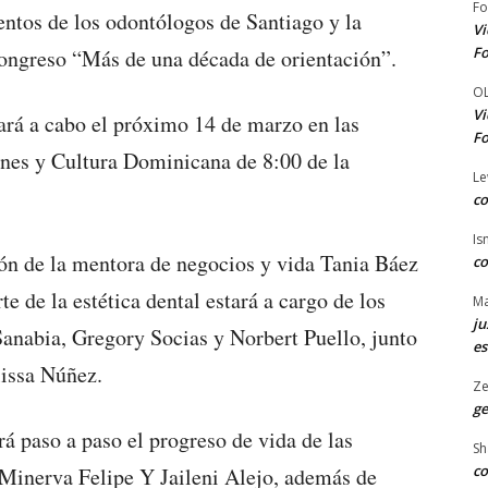
Fo
entos de los odontólogos de Santiago y la
Vi
Fo
 congreso “Más de una década de orientación”.
O
Vi
ará a cabo el próximo 14 de marzo en las
Fo
ones y Cultura Dominicana de 8:00 de la
Le
co
Is
ión de la mentora de negocios y vida Tania Báez
co
e de la estética dental estará a cargo de los
Ma
ju
anabia, Gregory Socias y Norbert Puello, junto
es
lissa Núñez.
Ze
ge
ará paso a paso el progreso de vida de las
Sh
co
 Minerva Felipe Y Jaileni Alejo, además de